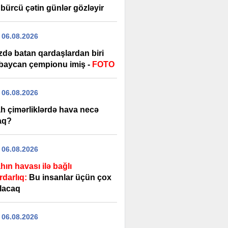
bürcü çətin günlər gözləyir
 06.08.2026
zdə batan qardaşlardan biri
baycan çempionu imiş -
FOTO
 06.08.2026
h çimərliklərdə hava necə
aq?
 06.08.2026
ın havası ilə bağlı
rdarlıq:
Bu insanlar üçün çox
olacaq
 06.08.2026