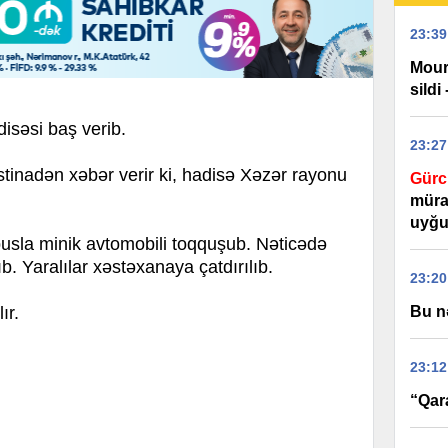
23:39
Mour
sildi 
disəsi baş verib.
23:27
nadən xəbər verir ki, hadisə Xəzər rayonu
Gürc
mürac
uyğu
usla minik avtomobili toqquşub. Nəticədə
. Yaralılar xəstəxanaya çatdırılıb.
23:20
Bu n
ır.
23:12
“Qar