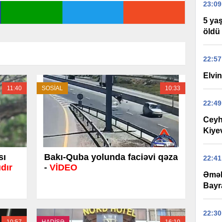
23:09
5 yaş
öldü
22:57
Elvi
11:40
SOSİAL
10:33
22:49
Ceyh
Kiyev
sı
Bakı-Quba yolunda faciəvi qəza
22:41
dır
-
VİDEO
Əmək 
Bay
22:30