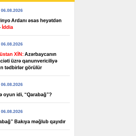
 06.08.2026
inyo Ardanı əsas heyətdən
-
İddia
 06.08.2026
üstan XİN:
Azərbaycanın
iəti üzrə qanunvericiliyə
n tədbirlər görülür
 06.08.2026
ə oyun idi, “Qarabağ”?
 06.08.2026
abağ” Bakıya məğlub qayıdır