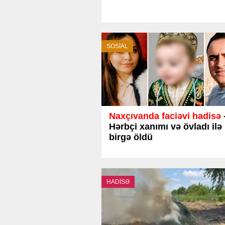
SOSİAL
Naxçıvanda faciəvi hadisə
Hərbçi xanımı və övladı ilə
birgə öldü
HADİSƏ