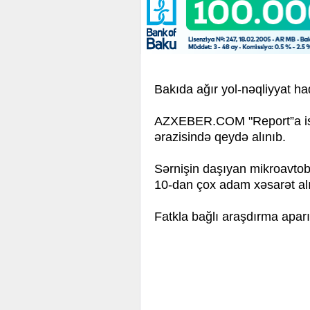
Bakıda ağır yol-nəqliyyat ha
AZXEBER.COM "Report”a isti
ərazisində qeydə alınıb.
Sərnişin daşıyan mikroavtob
10-dan çox adam xəsarət alıb
Fatkla bağlı araşdırma aparıl