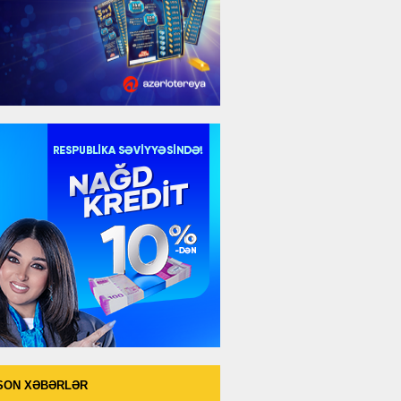
SON XƏBƏRLƏR