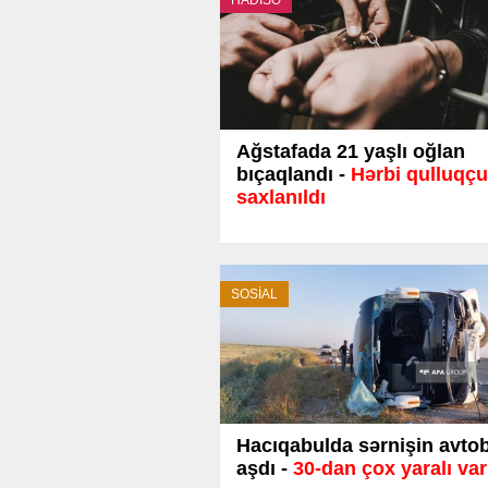
HADİSƏ
Ağstafada 21 yaşlı oğlan
bıçaqlandı -
Hərbi qulluqçu
saxlanıldı
SOSİAL
Hacıqabulda sərnişin avto
aşdı -
30-dan çox yaralı var