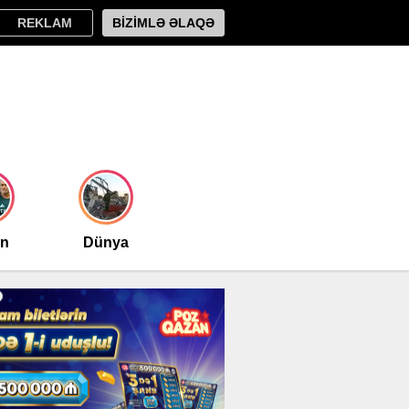
REKLAM
BİZİMLƏ ƏLAQƏ
an
Dünya