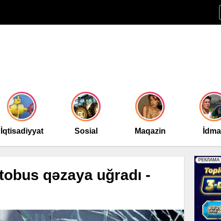
İqtisadiyyat
Sosial
Maqazin
İdm
tobus qəzaya uğradı -