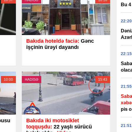
10:57
HADİSƏ
16:10
Bu 4 
22:20
Dəni
Azər
Bakıda hoteldə faciə:
Gənc
işçinin ürəyi dayandı
22:15
Saba
olac
10:00
HADİSƏ
15:43
21:55
Sabah
xəbə
pis 
busu
Bakıda iki motosiklet
21:51
toqquşdu:
22 yaşlı sürücü