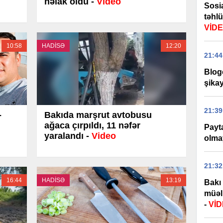
həlak oldu -
Video
Sosi
təhl
VİD
10:58
HADİSƏ
12:20
21:44
Bloge
şikay
21:39
-
Bakıda marşrut avtobusu
ağaca çırpıldı, 11 nəfər
Payta
yaralandı -
Video
olma
21:32
16:44
HADİSƏ
13:19
Bakı 
müəll
-
Vİ