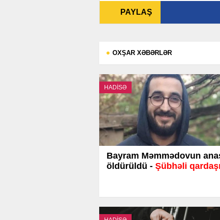
PAYLAŞ
OXŞAR XƏBƏRLƏR
HADİSƏ
Bayram Məmmədovun ana
öldürüldü -
Şübhəli qardaşı