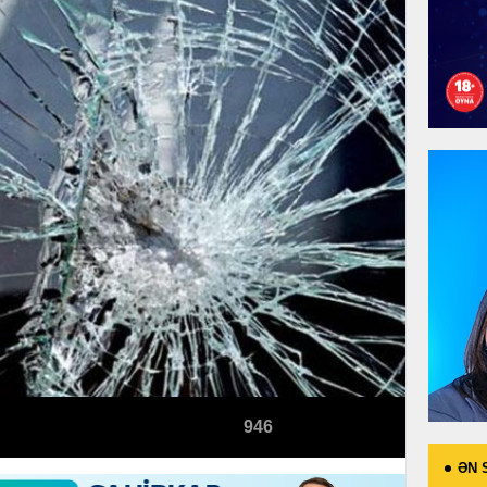
946
ƏN 