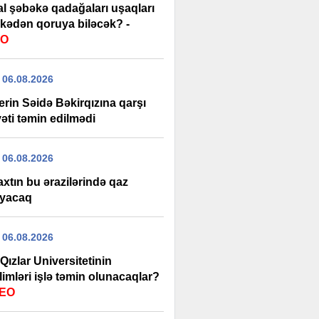
al şəbəkə qadağaları uşaqları
ükədən qoruya biləcək? -
EO
 06.08.2026
rin Səidə Bəkirqızına qarşı
əti təmin edilmədi
 06.08.2026
xtın bu ərazilərində qaz
yacaq
 06.08.2026
Qızlar Universitetinin
imləri işlə təmin olunacaqlar?
DEO