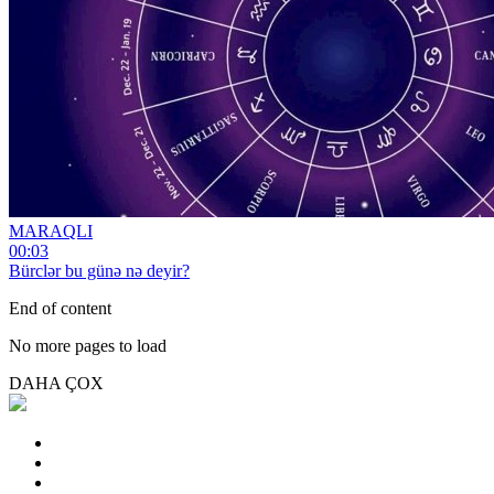
MARAQLI
00:03
Bürclər bu günə nə deyir?
End of content
No more pages to load
DAHA ÇOX