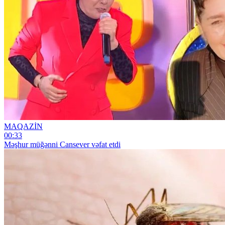
MAQAZİN
00:33
Məşhur müğənni Cansever vəfat etdi