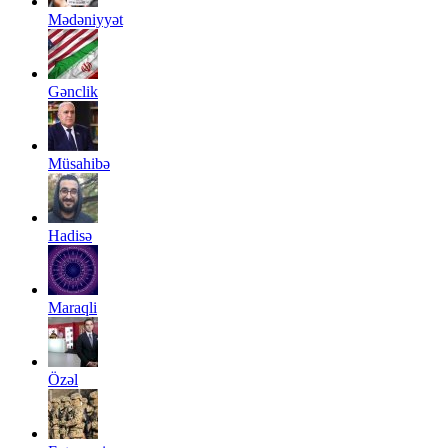
Mədəniyyət
Gənclik
Müsahibə
Hadisə
Maraqli
Özəl