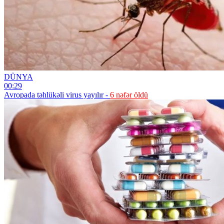
DÜNYA
00:29
Avropada təhlükəli virus yayılır -
6 nəfər öldü