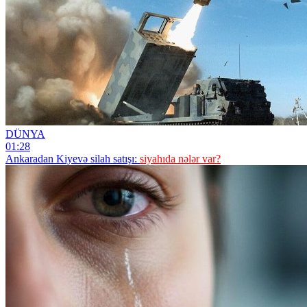
DÜNYA
01:28
Ankaradan Kiyevə silah satışı:
siyahıda nələr var?