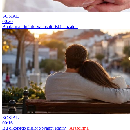
SOSİAL
00:20
Bu dərman infarkt və insult riskini azaldır
SOSİAL
00:16
Bu ölkələrdə kişilər xəyanət etmir? -
Araşdırma