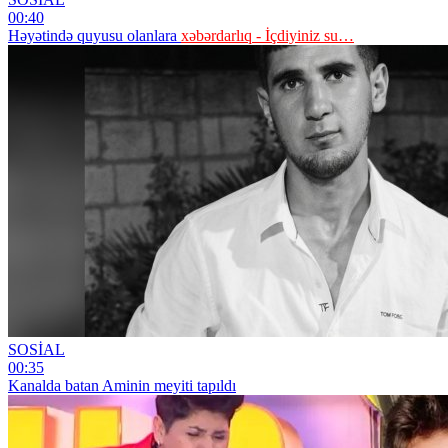
00:40
Həyətində quyusu olanlara
xəbərdarlıq - İçdiyiniz su…
SOSİAL
00:35
Kanalda batan Aminin meyiti tapıldı