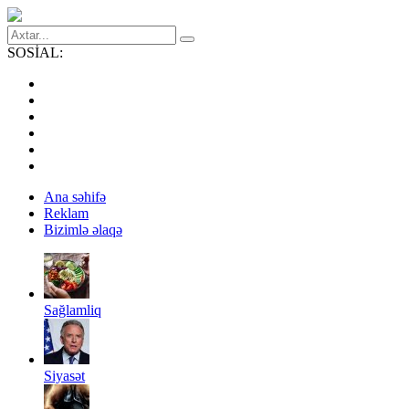
SOSİAL:
Ana səhifə
Reklam
Bizimlə əlaqə
Sağlamliq
Siyasət