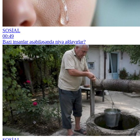
SOSİAL
00:49
Bəzi insanlar əsəbiləşəndə niyə ağlayırlar?
SOSİAL