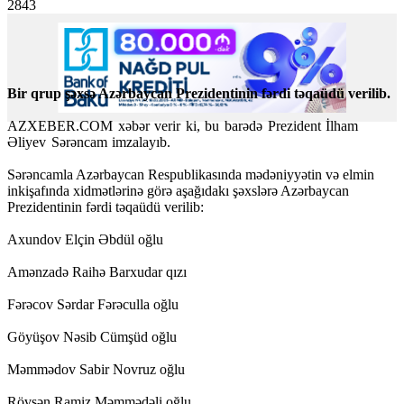
2843
Bir qrup şəxsə Azərbaycan Prezidentinin fərdi təqaüdü verilib.
AZXEBER.COM xəbər verir ki, bu barədə Prezident İlham
Əliyev Sərəncam imzalayıb.
Sərəncamla Azərbaycan Respublikasında mədəniyyətin və elmin
inkişafında xidmətlərinə görə aşağıdakı şəxslərə Azərbaycan
Prezidentinin fərdi təqaüdü verilib:
Axundov Elçin Əbdül oğlu
Amənzadə Raihə Barxudar qızı
Fərəcov Sərdar Fərəculla oğlu
Göyüşov Nəsib Cümşüd oğlu
Məmmədov Sabir Novruz oğlu
Rövşən Ramiz Məmmədəli oğlu