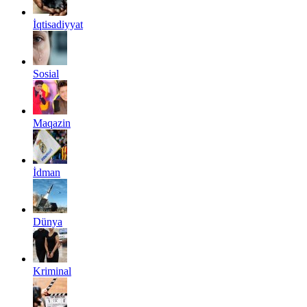
İqtisadiyyat
Sosial
Maqazin
İdman
Dünya
Kriminal