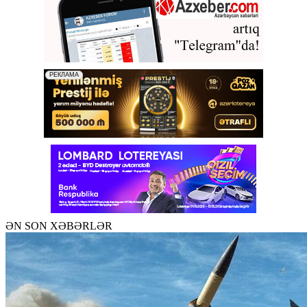
ƏN SON XƏBƏRLƏR