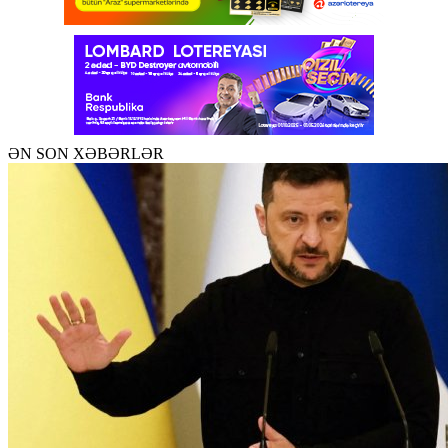
ƏN SON XƏBƏRLƏR