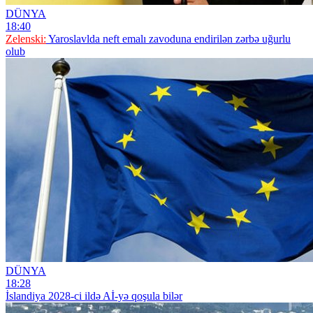
DÜNYA
18:40
Zelenski:
Yaroslavlda neft emalı zavoduna endirilən zərbə uğurlu
olub
DÜNYA
18:28
İslandiya 2028-ci ildə Aİ-yə qoşula bilər