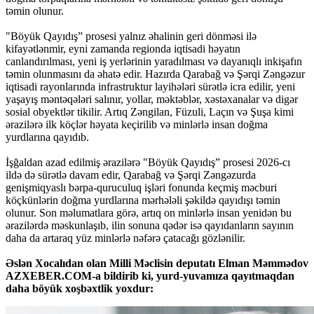
təmin olunur.
"Böyük Qayıdış” prosesi yalnız əhalinin geri dönməsi ilə
kifayətlənmir, eyni zamanda regionda iqtisadi həyatın
canlandırılması, yeni iş yerlərinin yaradılması və dayanıqlı inkişafın
təmin olunmasını da əhatə edir. Hazırda Qarabağ və Şərqi Zəngəzur
iqtisadi rayonlarında infrastruktur layihələri sürətlə icra edilir, yeni
yaşayış məntəqələri salınır, yollar, məktəblər, xəstəxanalar və digər
sosial obyektlər tikilir. Artıq Zəngilan, Füzuli, Laçın və Şuşa kimi
ərazilərə ilk köçlər həyata keçirilib və minlərlə insan doğma
yurdlarına qayıdıb.
İşğaldan azad edilmiş ərazilərə "Böyük Qayıdış” prosesi 2026-cı
ildə də sürətlə davam edir, Qarabağ və Şərqi Zəngəzurda
genişmiqyaslı bərpa-quruculuq işləri fonunda keçmiş məcburi
köçkünlərin doğma yurdlarına mərhələli şəkildə qayıdışı təmin
olunur. Son məlumatlara görə, artıq on minlərlə insan yenidən bu
ərazilərdə məskunlaşıb, ilin sonuna qədər isə qayıdanların sayının
daha da artaraq yüz minlərlə nəfərə çatacağı gözlənilir.
Əslən Xocalıdan olan Milli Məclisin deputatı Elman Məmmədov
AZXEBER.COM-a bildirib ki, yurd-yuvamıza qayıtmaqdan
daha böyük xoşbəxtlik yoxdur: