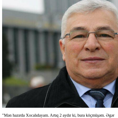
"Mən hazırda Xocalıdayam. Artıq 2 aydır ki, bura köçmüşəm. Əgər