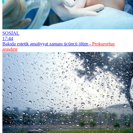
SOSİAL
17:44
Bakıda estetik əməliyyat zamanı üçüncü ölüm -
Prokurorluq
araşdırır