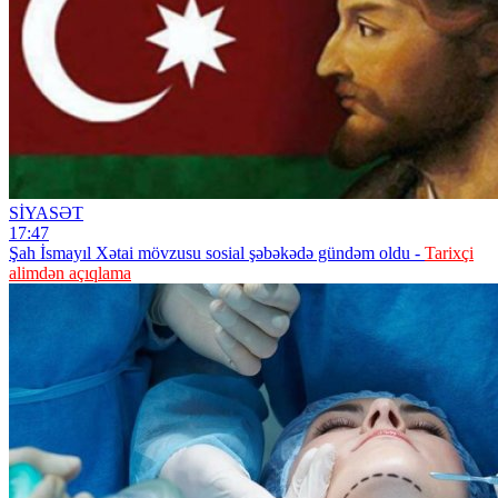
SİYASƏT
17:47
Şah İsmayıl Xətai mövzusu sosial şəbəkədə gündəm oldu -
Tarixçi
alimdən açıqlama