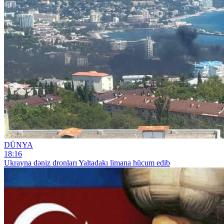
DÜNYA
18:16
Ukrayna dəniz dronları Yaltadakı limana hücum edib