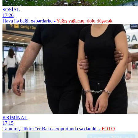
SOSİAL
17:26
Hava ilə bağlı xəbərdarlıq -
Yağış yağacaq, dolu düşəcək
KRİMİNAL
17:15
Tanınmış "tiktok"er Bakı aeroportunda saxlanıldı -
FOTO