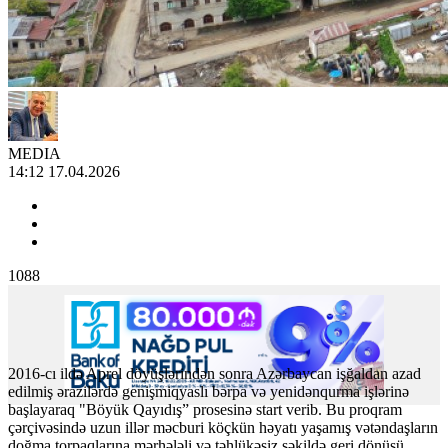
MEDIA
14:12 17.04.2026
1088
2016-cı ildə Aprel döyüşlərindən sonra Azərbaycan işğaldan azad
edilmiş ərazilərdə genişmiqyaslı bərpa və yenidənqurma işlərinə
başlayaraq "Böyük Qayıdış” prosesinə start verib. Bu proqram
çərçivəsində uzun illər məcburi köçkün həyatı yaşamış vətəndaşların
doğma torpaqlarına mərhələli və təhlükəsiz şəkildə geri dönüşü