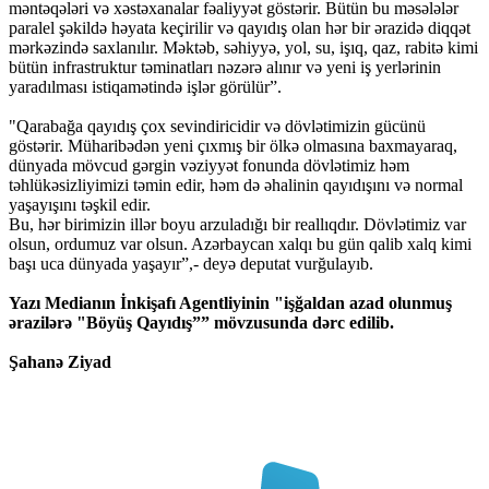
məntəqələri və xəstəxanalar fəaliyyət göstərir. Bütün bu məsələlər
paralel şəkildə həyata keçirilir və qayıdış olan hər bir ərazidə diqqət
mərkəzində saxlanılır. Məktəb, səhiyyə, yol, su, işıq, qaz, rabitə kimi
bütün infrastruktur təminatları nəzərə alınır və yeni iş yerlərinin
yaradılması istiqamətində işlər görülür”.
"Qarabağa qayıdış çox sevindiricidir və dövlətimizin gücünü
göstərir. Müharibədən yeni çıxmış bir ölkə olmasına baxmayaraq,
dünyada mövcud gərgin vəziyyət fonunda dövlətimiz həm
təhlükəsizliyimizi təmin edir, həm də əhalinin qayıdışını və normal
yaşayışını təşkil edir.
Bu, hər birimizin illər boyu arzuladığı bir reallıqdır. Dövlətimiz var
olsun, ordumuz var olsun. Azərbaycan xalqı bu gün qalib xalq kimi
başı uca dünyada yaşayır”,- deyə deputat vurğulayıb.
Yazı Medianın İnkişafı Agentliyinin "işğaldan azad olunmuş
ərazilərə "Böyüş Qayıdış”” mövzusunda dərc edilib.
Şahanə Ziyad