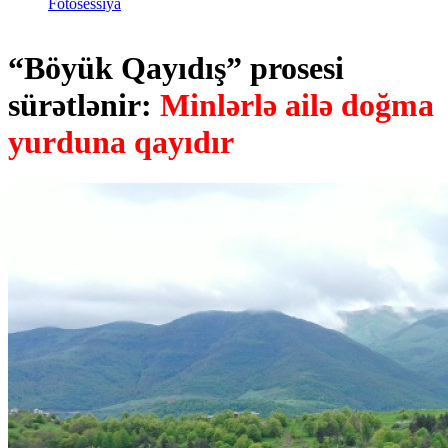
Fotosessiya
“Böyük Qayıdış” prosesi
sürətlənir:
Minlərlə ailə doğma
yurduna qayıdır