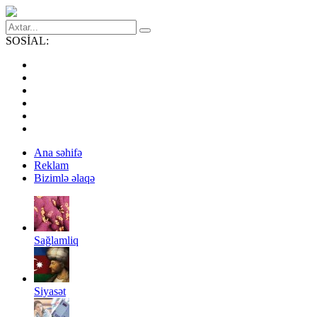
SOSİAL:
Ana səhifə
Reklam
Bizimlə əlaqə
Sağlamliq
Siyasət