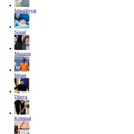
İqtisadiyyat
Sosial
Maqazin
İdman
Dünya
Kriminal