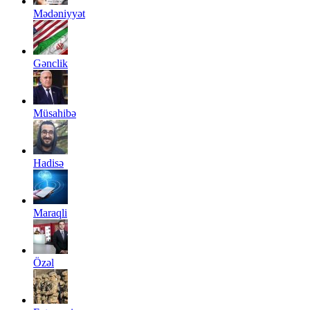
Mədəniyyət
Gənclik
Müsahibə
Hadisə
Maraqli
Özəl