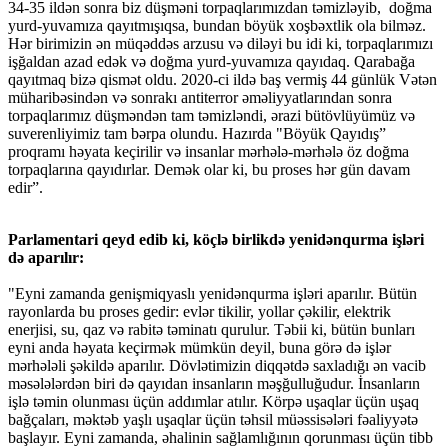
34-35 ildən sonra biz düşməni torpaqlarımızdan təmizləyib, doğma
yurd-yuvamıza qayıtmışıqsa, bundan böyük xoşbəxtlik ola bilməz.
Hər birimizin ən müqəddəs arzusu və diləyi bu idi ki, torpaqlarımızı
işğaldan azad edək və doğma yurd-yuvamıza qayıdaq. Qarabağa
qayıtmaq bizə qismət oldu. 2020-ci ildə baş vermiş 44 günlük Vətən
müharibəsindən və sonrakı antiterror əməliyyatlarından sonra
torpaqlarımız düşməndən tam təmizləndi, ərazi bütövlüyümüz və
suverenliyimiz tam bərpa olundu. Hazırda "Böyük Qayıdış”
proqramı həyata keçirilir və insanlar mərhələ-mərhələ öz doğma
torpaqlarına qayıdırlar. Demək olar ki, bu proses hər gün davam
edir”.
Parlamentari qeyd edib ki, köçlə birlikdə yenidənqurma işləri
də aparılır:
"Eyni zamanda genişmiqyaslı yenidənqurma işləri aparılır. Bütün
rayonlarda bu proses gedir: evlər tikilir, yollar çəkilir, elektrik
enerjisi, su, qaz və rabitə təminatı qurulur. Təbii ki, bütün bunları
eyni anda həyata keçirmək mümkün deyil, buna görə də işlər
mərhələli şəkildə aparılır. Dövlətimizin diqqətdə saxladığı ən vacib
məsələlərdən biri də qayıdan insanların məşğulluğudur. İnsanların
işlə təmin olunması üçün addımlar atılır. Körpə uşaqlar üçün uşaq
bağçaları, məktəb yaşlı uşaqlar üçün təhsil müəssisələri fəaliyyətə
başlayır. Eyni zamanda, əhalinin sağlamlığının qorunması üçün tibb