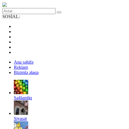
SOSİAL:
Ana səhifə
Reklam
Bizimlə əlaqə
Sağlamliq
Siyasət