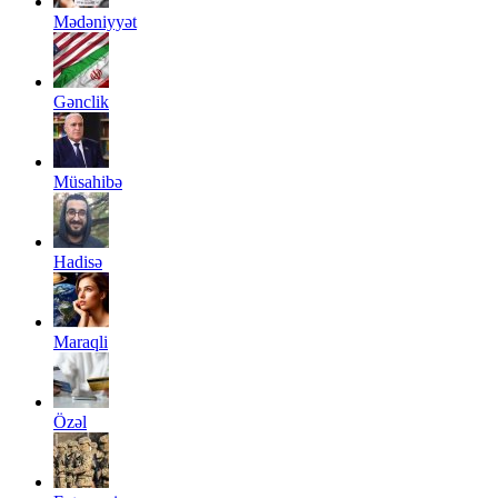
Mədəniyyət
Gənclik
Müsahibə
Hadisə
Maraqli
Özəl