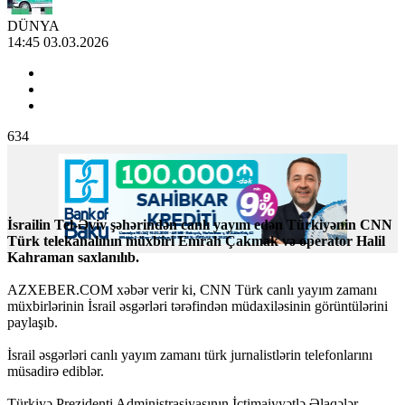
DÜNYA
14:45 03.03.2026
634
İsrailin Tel-Əviv şəhərindən canlı yayım edən Türkiyənin CNN
Türk telekanalının müxbiri Emrah Çakmak və operator Halil
Kahraman saxlanılıb.
AZXEBER.COM xəbər verir ki, CNN Türk canlı yayım zamanı
müxbirlərinin İsrail əsgərləri tərəfindən müdaxiləsinin görüntülərini
paylaşıb.
İsrail əsgərləri canlı yayım zamanı türk jurnalistlərin telefonlarını
müsadirə ediblər.
Türkiyə Prezidenti Administrasiyasının İctimaiyyətlə Əlaqələr