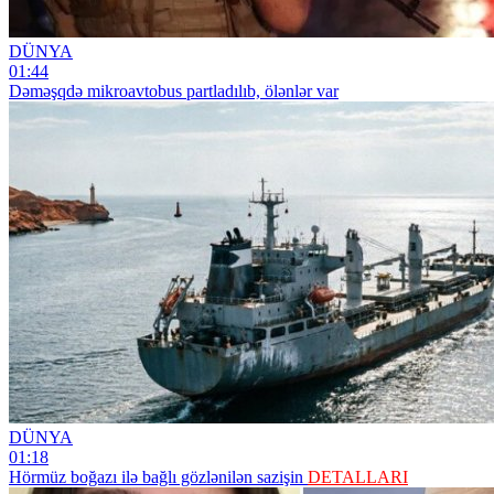
DÜNYA
01:44
Dəməşqdə mikroavtobus partladılıb, ölənlər var
DÜNYA
01:18
Hörmüz boğazı ilə bağlı gözlənilən sazişin
DETALLARI