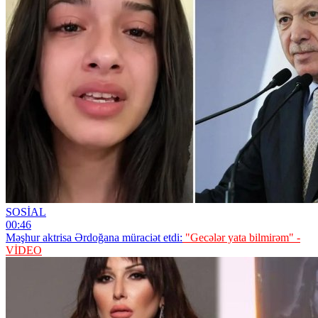
SOSİAL
00:46
Məşhur aktrisa Ərdoğana müraciət etdi:
"Gecələr yata bilmirəm" -
VİDEO