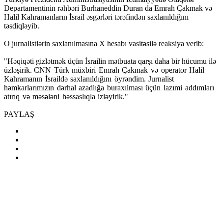
Departamentinin rəhbəri Burhaneddin Duran da Emrah Çakmak və
Halil Kahramanların İsrail əsgərləri tərəfindən saxlanıldığını
təsdiqləyib.
O jurnalistlərin saxlanılmasına X hesabı vasitəsilə reaksiya verib:
"Həqiqəti gizlətmək üçün İsrailin mətbuata qarşı daha bir hücumu ilə
üzləşirik.
CNN Türk müxbiri Emrah Çakmak və operator Halil
Kahramanın İsraildə saxlanıldığını öyrəndim.
Jurnalist
həmkarlarımızın dərhal azadlığa buraxılması üçün lazımi addımları
atırıq və məsələni həssaslıqla izləyirik."
PAYLAŞ