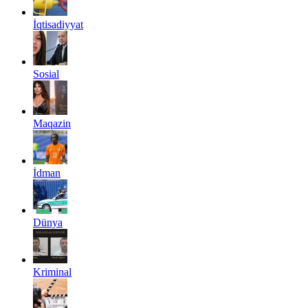
İqtisadiyyat
Sosial
Maqazin
İdman
Dünya
Kriminal