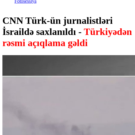
Fotosessiya
CNN Türk-ün jurnalistləri
İsraildə saxlanıldı -
Türkiyədən
rəsmi açıqlama gəldi