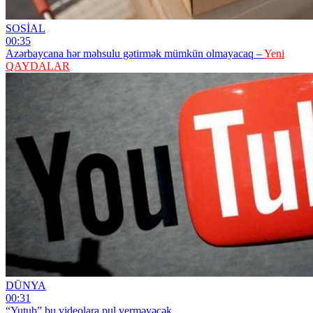
SOSİAL
00:35
Azərbaycana hər məhsulu gətirmək mümkün olmayacaq –
Yeni
QAYDALAR
DÜNYA
00:31
“Yutub” bu videolara pul verməyəcək