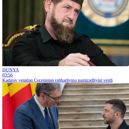
DÜNYA
03:56
Kadırov yenidən Çeçenistan rəhbərliyinə namizədliyini verdi