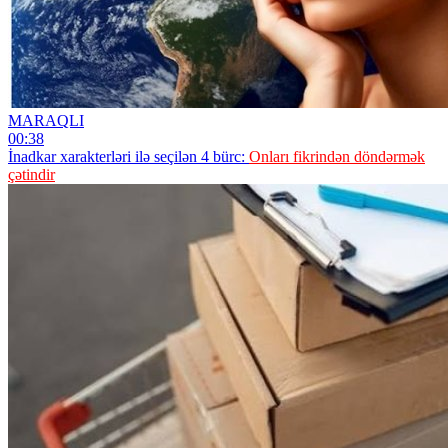
MARAQLI
00:38
İnadkar xarakterləri ilə seçilən 4 bürc:
Onları fikrindən döndərmək
çətindir