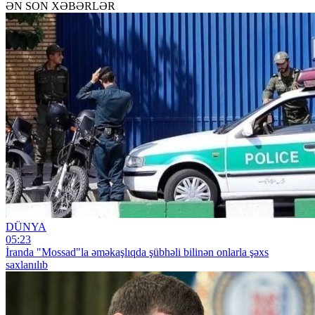
ƏN SON XƏBƏRLƏR
DÜNYA
05:23
İranda "Mossad"la əməkaşlıqda şübhəli bilinən onlarla şəxs
saxlanılıb