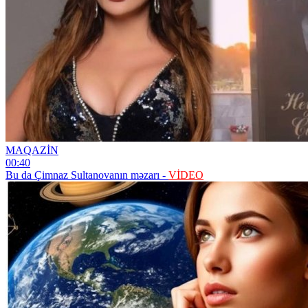
MAQAZİN
00:40
Bu da Çimnaz Sultanovanın məzarı -
VİDEO