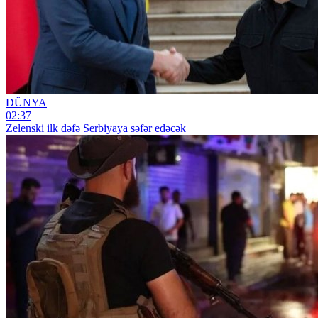
DÜNYA
02:37
Zelenski ilk dəfə Serbiyaya səfər edəcək