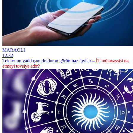
MARAQLI
12:32
Telefonun yaddaşını dolduran görünməz fayllar –
İT mütəxəssisi nə
etməyi tövsiyə edir?