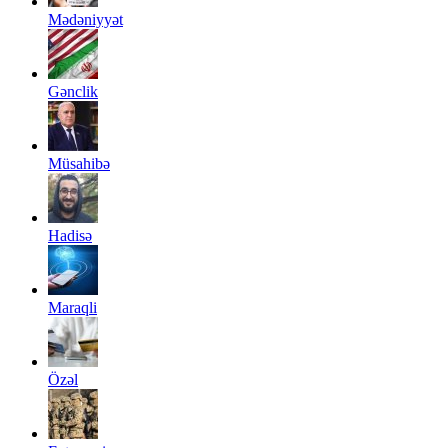
Mədəniyyət
Gənclik
Müsahibə
Hadisə
Maraqli
Özəl