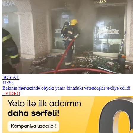
SOSİAL
11:29
Bakının mərkəzində obyekt yanır, binadakı vətəndaşlar təxliyə edildi
-
VİDEO