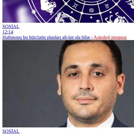
SOSİAL
12:14
Həftəsonu bu bürclərin planları alt-üst ola bilər -
Astroloji proqnoz
SOSİAL