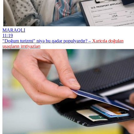
MARAQLI
11:19
"Doğum turizmi" niyə bu qədər populyardır? –
Xaricdə doğulan
uşaqların imtiyazları