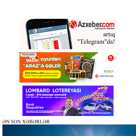
ƏN SON XƏBƏRLƏR