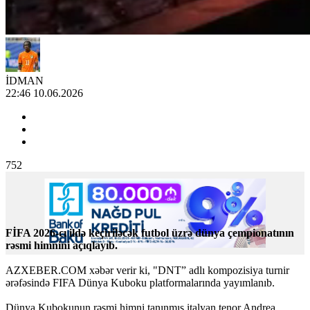
İDMAN
22:46 10.06.2026
752
FİFA 2026-cı ildə keçiriləcək futbol üzrə dünya çempionatının
rəsmi himnini açıqlayıb.
AZXEBER.COM xəbər verir ki, "DNT” adlı kompozisiya turnir
ərəfəsində FIFA Dünya Kuboku platformalarında yayımlanıb.
Dünya Kubokunun rəsmi himni tanınmış italyan tenor Andrea