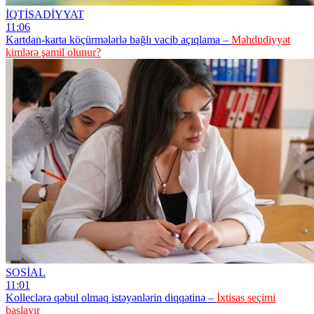
İQTİSADİYYAT
11:06
Kartdan-karta köçürmələrlə bağlı vacib açıqlama –
Məhdudiyyət
kimlərə şamil olunur?
SOSİAL
11:01
Kolleclərə qəbul olmaq istəyənlərin diqqətinə –
İxtisas seçimi
başlayır