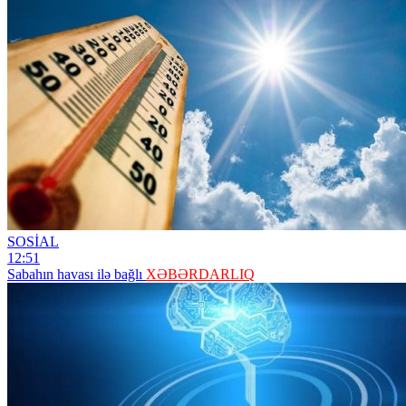
SOSİAL
12:51
Sabahın havası ilə bağlı
XƏBƏRDARLIQ