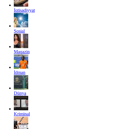
İqtisadiyyat
Sosial
Maqazin
İdman
Dünya
Kriminal