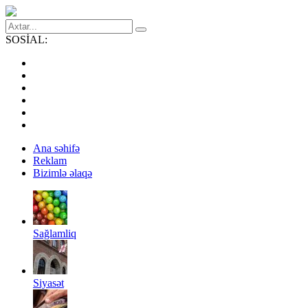
SOSİAL:
Ana səhifə
Reklam
Bizimlə əlaqə
Sağlamliq
Siyasət