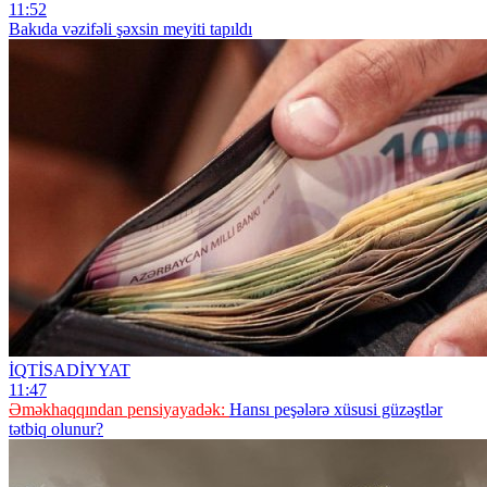
11:52
Bakıda vəzifəli şəxsin meyiti tapıldı
İQTİSADİYYAT
11:47
Əməkhaqqından pensiyayadək:
Hansı peşələrə xüsusi güzəştlər
tətbiq olunur?