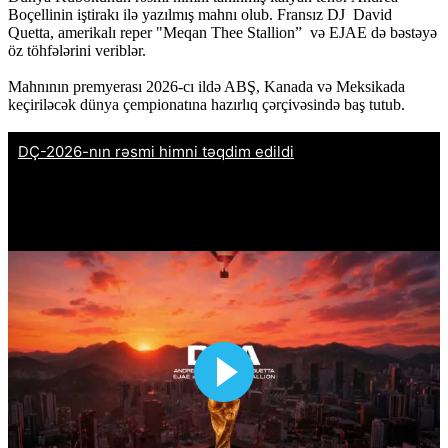
Boçellinin iştirakı ilə yazılmış mahnı olub. Fransız DJ David
Quetta, amerikalı reper "Meqan Thee Stallion” və EJAE də bəstəyə
öz töhfələrini veriblər.
Mahnının premyerası 2026-cı ildə ABŞ, Kanada və Meksikada
keçiriləcək dünya çempionatına hazırlıq çərçivəsində baş tutub.