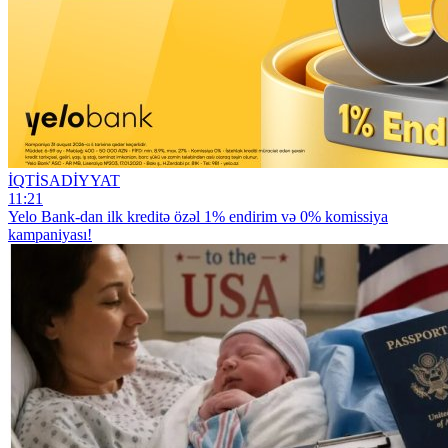
İQTİSADİYYAT
11:21
Yelo Bank-dan ilk kreditə özəl 1% endirim və 0% komissiya
kampaniyası!