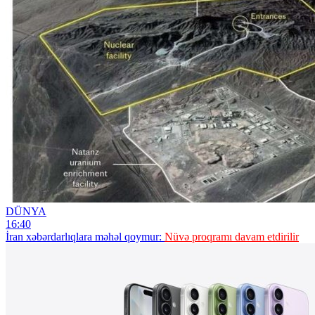
DÜNYA
16:40
İran xəbərdarlıqlara məhəl qoymur:
Nüvə proqramı davam etdirilir