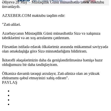
Əliyevə 28 May – Müstəqillik Günü münasibətilə təbrik məktubu
ünvanlayıb.
AZXEBER.COM məktubu təqdim edir:
"Zati-aliləri.
Azərbaycanın Müstəqillik Günü münasibətilə Sizə və xalqınıza
təbriklərimi və ən xoş arzularımı çatdırıram.
Fürsətdən istifadə edərək ölkələrimiz arasında mükəmməl səviyyədə
olan əməkdaşlığa görə Sizə minnətdarlığımı bildirirəm.
İkitərəfli əlaqələrimizin daha da genişləndirilməsinə həmişə hazır
olduğumuzu bir daha təsdiqləyirəm.
Ölkənizə davamlı tərəqqi arzulayır, Zati-alinizə olan ən yüksək
ehtiramımı qəbul etməyinizi xahiş edirəm".
PAYLAŞ