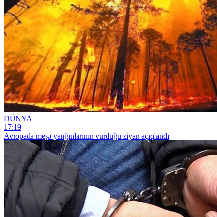
DÜNYA
17:19
Avropada meşə yanğınlarının vurduğu ziyan açıqlandı