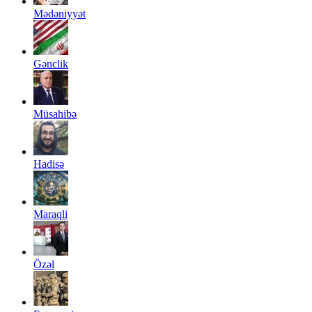
Mədəniyyət
Gənclik
Müsahibə
Hadisə
Maraqli
Özəl