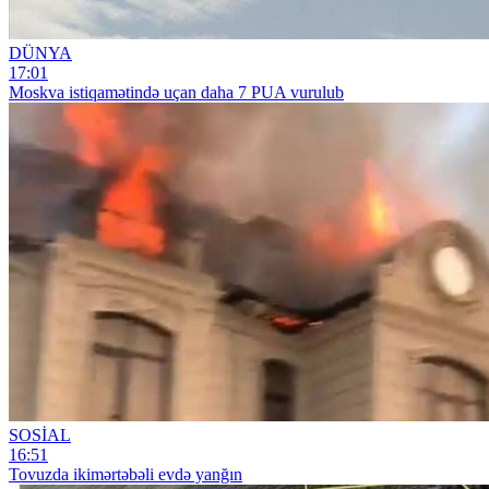
DÜNYA
17:01
Moskva istiqamətində uçan daha 7 PUA vurulub
SOSİAL
16:51
Tovuzda ikimərtəbəli evdə yanğın