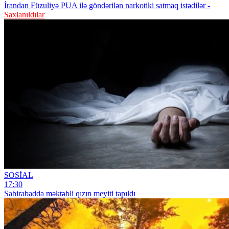
İrandan Füzuliyə PUA ilə göndərilən narkotiki satmaq istədilər -
Saxlanıldılar
SOSİAL
17:30
Sabirabadda məktəbli qızın meyiti tapıldı