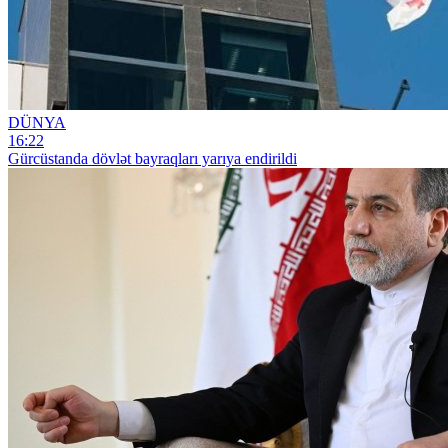
DÜNYA
16:22
Gürcüstanda dövlət bayraqları yarıya endirildi