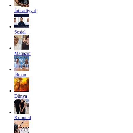
İqtisadiyyat
Sosial
Maqazin
İdman
Dünya
Kriminal