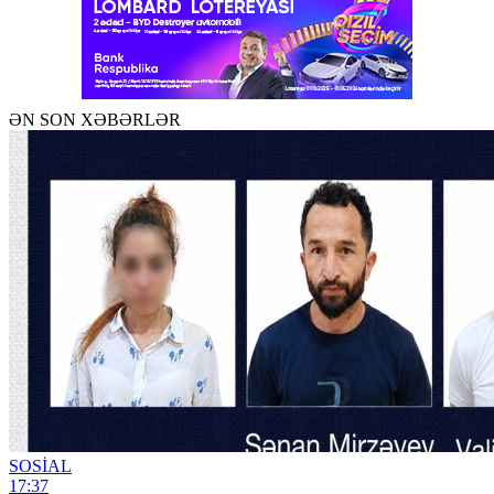
ƏN SON XƏBƏRLƏR
SOSİAL
17:37