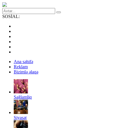
SOSİAL:
Ana səhifə
Reklam
Bizimlə əlaqə
Sağlamliq
Siyasət