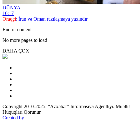
DÜNYA
16:17
Əraqçi
: İran və Oman razılaşmaya yaxındır
End of content
No more pages to load
DAHA ÇOX
Copyright 2010-2025. “Azxəbər” İnformasiya Agentliyi. Müəllif
Hüquqları Qorunur.
Created by