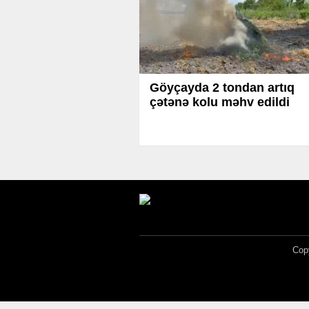
Göyçayda 2 tondan artıq
çətənə kolu məhv edildi
Copy