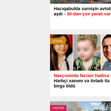
Hacıqabulda sərnişin avto
aşdı -
30-dan çox yaralı var
SOSİAL
Naxçıvanda faciəvi hadisə
Hərbçi xanımı və övladı ilə
birgə öldü
HADİSƏ