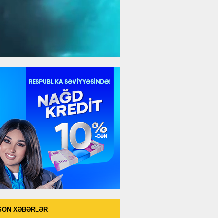
SON XƏBƏRLƏR