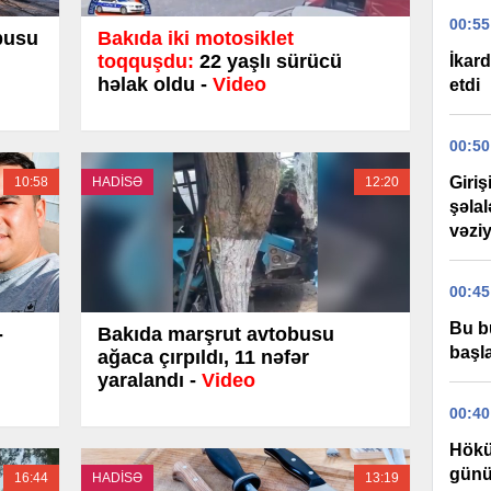
00:55
busu
Bakıda iki motosiklet
toqquşdu:
22 yaşlı sürücü
İkard
həlak oldu -
Video
etdi
00:50
Giri
10:58
HADİSƏ
12:20
şəla
vəziy
00:45
Bu b
-
Bakıda marşrut avtobusu
başla
ağaca çırpıldı, 11 nəfər
yaralandı -
Video
00:40
Hökü
günü
16:44
HADİSƏ
13:19