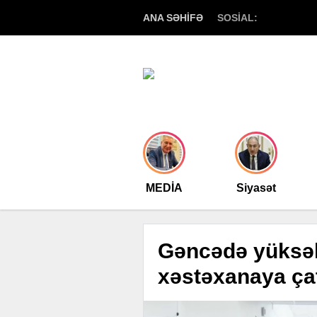
ANA SƏHİFƏ
SOSİAL:
MEDİA
Siyasət
Gəncədə yüksək
xəstəxanaya çat