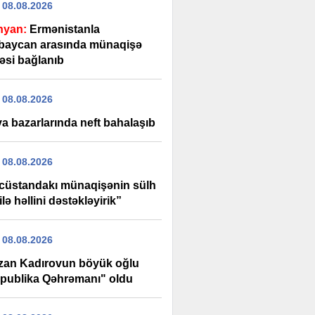
 08.08.2026
nyan:
Ermənistanla
baycan arasında münaqişə
əsi bağlanıb
 08.08.2026
a bazarlarında neft bahalaşıb
 08.08.2026
cüstandakı münaqişənin sülh
ilə həllini dəstəkləyirik”
 08.08.2026
an Kadırovun böyük oğlu
publika Qəhrəmanı" oldu