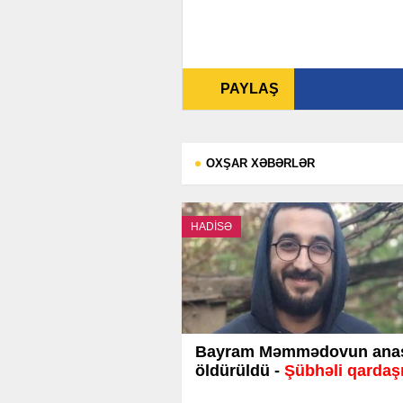
PAYLAŞ
OXŞAR XƏBƏRLƏR
HADİSƏ
Bayram Məmmədovun ana
öldürüldü -
Şübhəli qardaşı