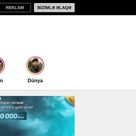
REKLAM
BİZİMLƏ ƏLAQƏ
an
Dünya