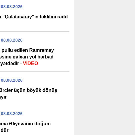
 08.08.2026
i "Qalatasaray"ın təklifini rədd
 08.08.2026
şi pullu edilən Ramramay
ləsinə qalxan yol bərbad
yətdədir -
VİDEO
 08.08.2026
ürclər üçün böyük dönüş
yır
 08.08.2026
mə Əliyevanın doğum
dür