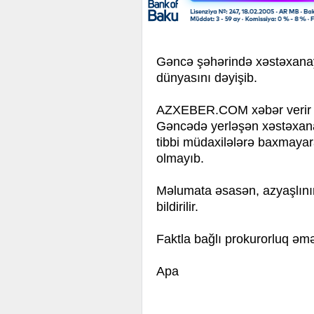
Gəncə şəhərində xəstəxanaya
dünyasını dəyişib.
AZXEBER.COM xəbər verir ki
Gəncədə yerləşən xəstəxanal
tibbi müdaxilələrə baxmaya
olmayıb.
Məlumata əsasən, azyaşlının
bildirilir.
Faktla bağlı prokurorluq əmə
Apa