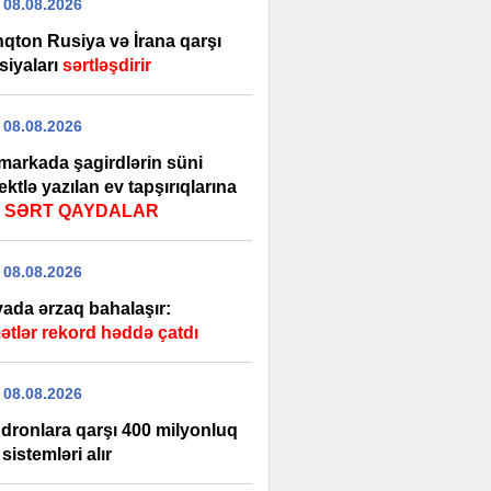
 08.08.2026
nqton Rusiya və İrana qarşı
siyaları
sərtləşdirir
 08.08.2026
markada şagirdlərin süni
lektlə yazılan ev tapşırıqlarına
ı
SƏRT QAYDALAR
 08.08.2026
ada ərzaq bahalaşır:
ətlər rekord həddə çatdı
 08.08.2026
dronlara qarşı 400 milyonluq
 sistemləri alır