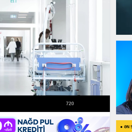
720
ƏN 