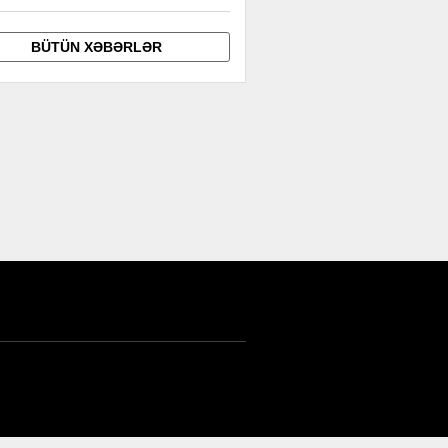
BÜTÜN XƏBƏRLƏR