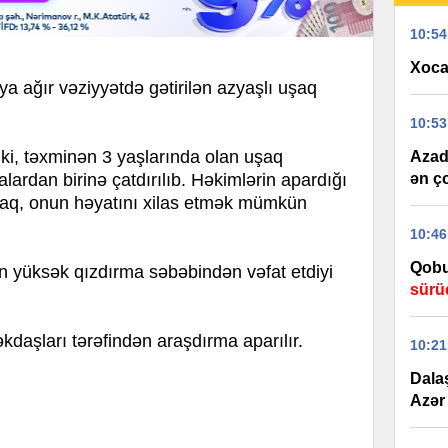
10:54
Xoca
 ağır vəziyyətdə gətirilən azyaşlı uşaq
10:53
, təxminən 3 yaşlarında olan uşaq
Azad 
ardan birinə çatdırılıb. Həkimlərin apardığı
ən ç
raq, onun həyatını xilas etmək mümkün
10:46
Qobu
 yüksək qızdırma səbəbindən vəfat etdiyi
sürü
kdaşları tərəfindən araşdırma aparılır.
10:21
Dala
Azər 