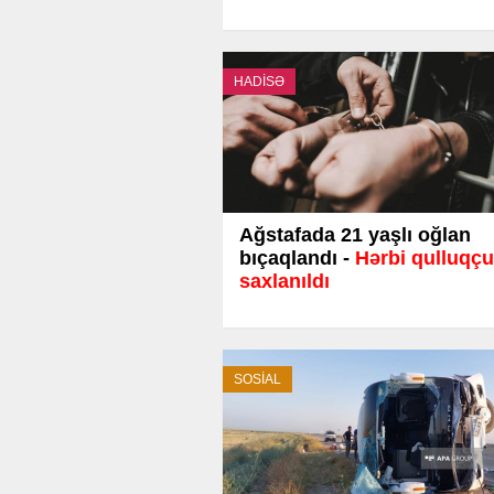
HADİSƏ
Ağstafada 21 yaşlı oğlan
bıçaqlandı -
Hərbi qulluqçu
saxlanıldı
SOSİAL