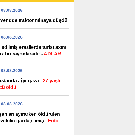
 08.08.2026
vənddə traktor minaya düşdü
 08.08.2026
edilmiş ərazilərdə turist axını
ox bu rayonlaradır -
ADLAR
 08.08.2026
standa ağır qəza -
27 yaşlı
cü öldü
 08.08.2026
şanları ayırarkən öldürülən
vəkilin qardaşı imiş -
Foto