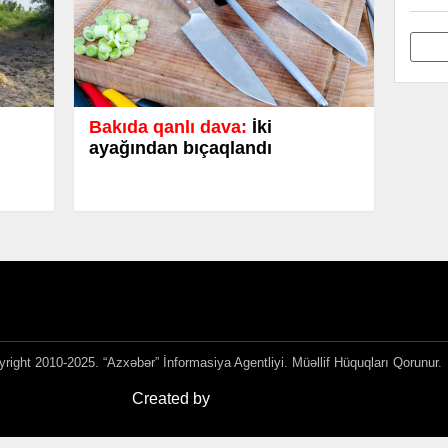
Bakıda qanlı dava:
İki
ayağından bıçaqlandı
right 2010-2025. “Azxəbər” İnformasiya Agentliyi. Müəllif Hüquqları Qorunur.
Created by