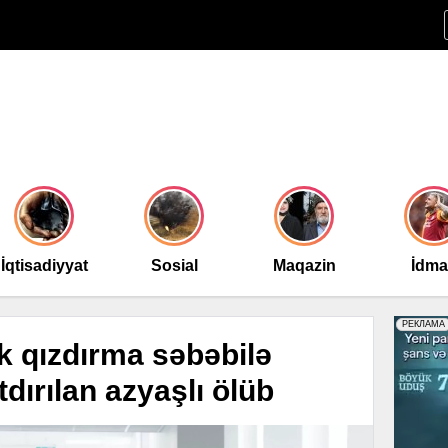
İqtisadiyyat
Sosial
Maqazin
İdm
 qızdırma səbəbilə
dırılan azyaşlı ölüb