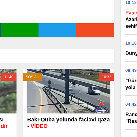
10:18
Paşi
Azər
səhif
10:16
Düny
08:49
11:40
SOSİAL
10:33
“Gür
yolu 
04:42
Ramz
sı
Bakı-Quba yolunda faciəvi qəza
"Res
dır
-
VİDEO