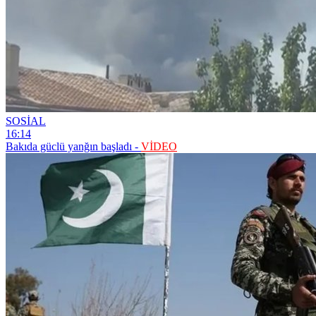
SOSİAL
16:14
Bakıda güclü yanğın başladı -
VİDEO