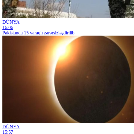
DÜNYA
16:06
Pakistanda 15 yaraqlı zərərsizləşdirilib
DÜNYA
15:57