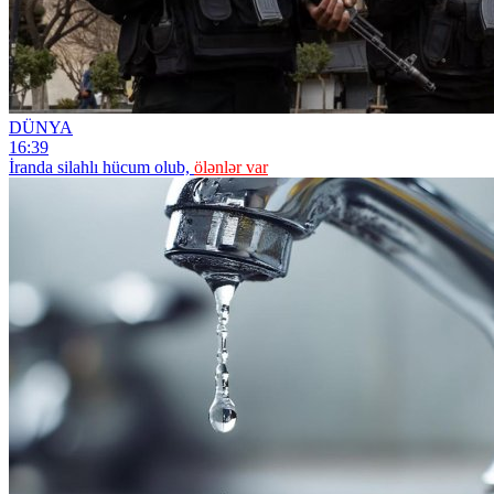
DÜNYA
16:39
İranda silahlı hücum olub,
ölənlər var