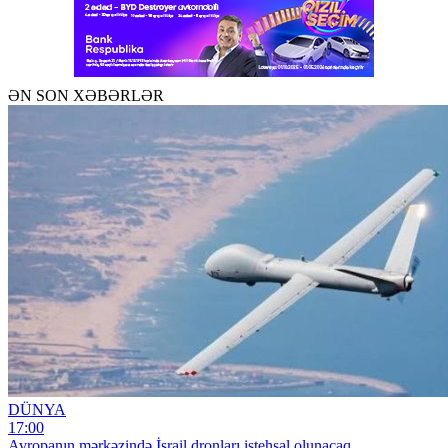
ƏN SON XƏBƏRLƏR
DÜNYA
17:00
Avropanın mərkəzində İsrail dronları istehsal olunacaq