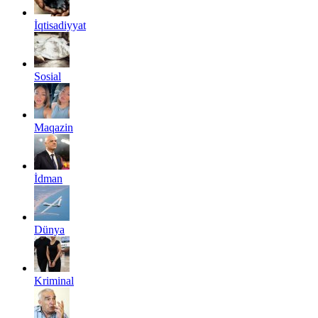
İqtisadiyyat
Sosial
Maqazin
İdman
Dünya
Kriminal