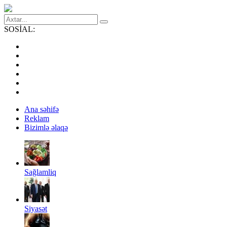
SOSİAL:
Ana səhifə
Reklam
Bizimlə əlaqə
Sağlamliq
Siyasət