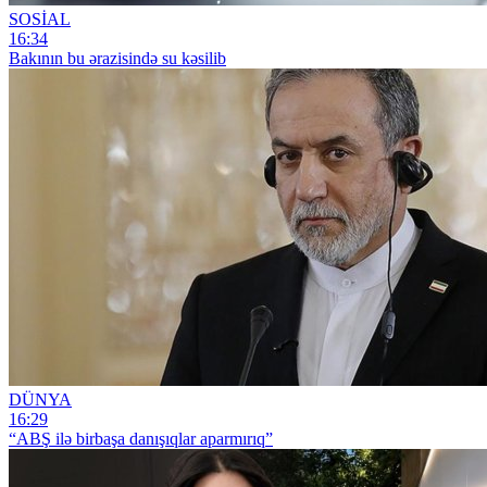
SOSİAL
16:34
Bakının bu ərazisində su kəsilib
DÜNYA
16:29
“ABŞ ilə birbaşa danışıqlar aparmırıq”