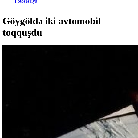
Fotosessiya
Göygöldə iki avtomobil
toqquşdu