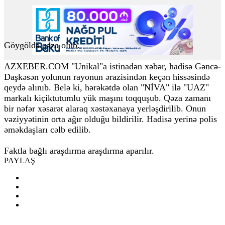
Göygöldə qəza olub.
AZXEBER.COM "Unikal"a istinadən xəbər, hadisə Gəncə-
Daşkəsən yolunun rayonun ərazisindən keçən hissəsində
qeydə alınıb. Belə ki, hərəkətdə olan "NİVA" ilə "UAZ"
markalı kiçiktutumlu yük maşını toqquşub. Qəza zamanı
bir nəfər xəsarət alaraq xəstəxanaya yerləşdirilib. Onun
vəziyyətinin orta ağır olduğu bildirilir. Hadisə yerinə polis
əməkdaşları cəlb edilib.
Faktla bağlı araşdırma araşdırma aparılır.
PAYLAŞ