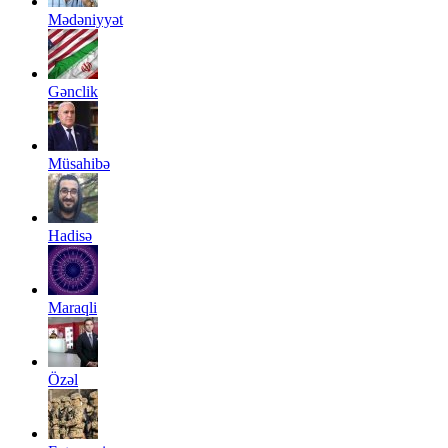
Mədəniyyət
Gənclik
Müsahibə
Hadisə
Maraqli
Özəl