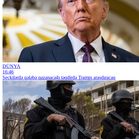
DÜNYA
16:46
Seçkilərdə qələbə qazanacağı təqdirdə Trampı araşdıracaq