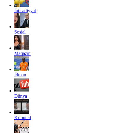
İqtisadiyyat
Sosial
Maqazin
İdman
Dünya
Kriminal