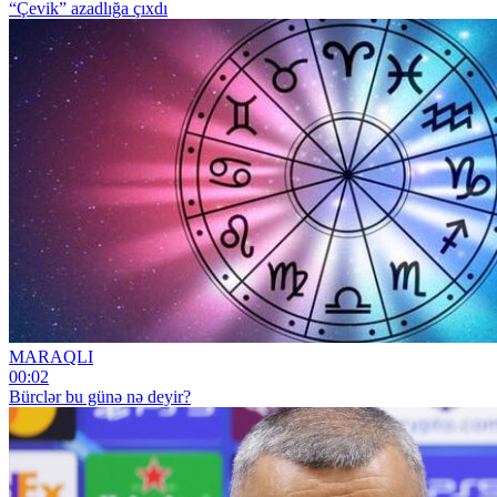
“Çevik” azadlığa çıxdı
MARAQLI
00:02
Bürclər bu günə nə deyir?