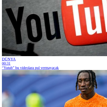
DÜNYA
00:31
“Yutub” bu videolara pul verməyəcək