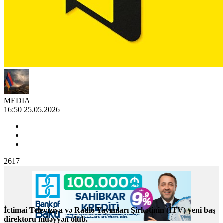
MEDIA
16:50 25.05.2026
2617
İctimai Televiziya və Radio Yayımları Şirkətinin (İTV) yeni baş
direktoru müəyyən olub.