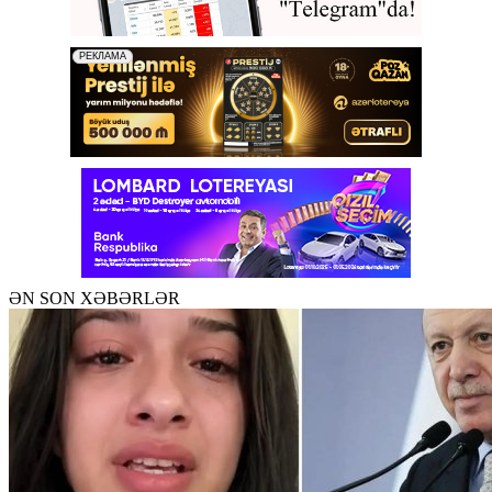
ƏN SON XƏBƏRLƏR