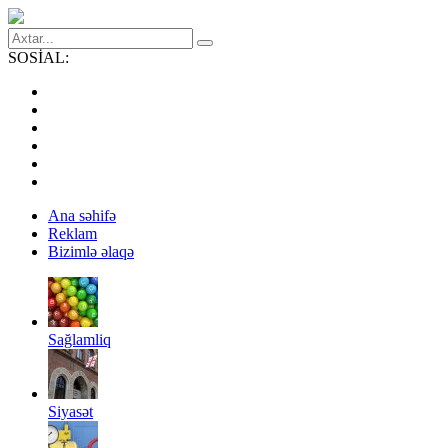
SOSİAL:
Ana səhifə
Reklam
Bizimlə əlaqə
Sağlamliq
Siyasət