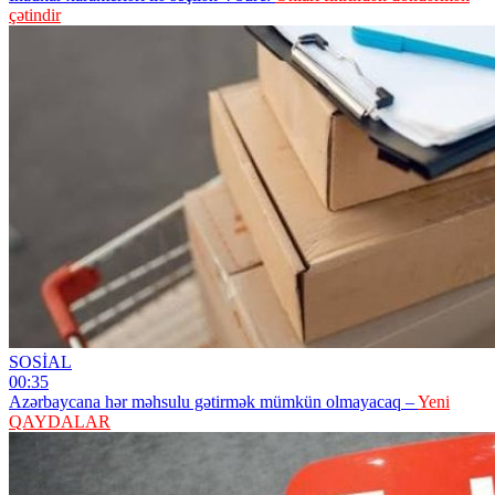
çətindir
SOSİAL
00:35
Azərbaycana hər məhsulu gətirmək mümkün olmayacaq –
Yeni
QAYDALAR