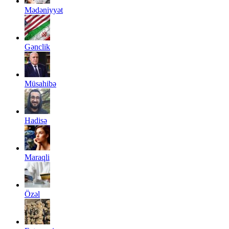
Mədəniyyət
Gənclik
Müsahibə
Hadisə
Maraqli
Özəl