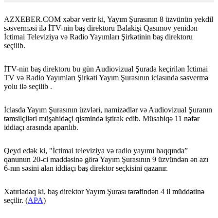
AZXEBER.COM xəbər verir ki, Yayım Şurasının 8 üzvünün yekdil
səsverməsi ilə İTV-nin baş direktoru Balakişi Qasımov yenidən
İctimai Televiziya və Radio Yayımları Şirkətinin baş direktoru
seçilib.
İTV-nin baş direktoru bu gün Audiovizual Şurada keçirilən İctimai
TV və Radio Yayımları Şirkəti Yayım Şurasının iclasında səsvermə
yolu ilə seçilib .
İclasda Yayım Şurasının üzvləri, namizədlər və Audiovizual Şuranın
təmsilçiləri müşahidəçi qismində iştirak edib. Müsabiqə 11 nəfər
iddiaçı arasında aparılıb.
Qeyd edək ki, "İctimai televiziya və radio yayımı haqqında”
qanunun 20-ci maddəsinə görə Yayım Şurasının 9 üzvündən ən azı
6-nın səsini alan iddiaçı baş direktor seçkisini qazanır.
Xatırladaq ki, baş direktor Yayım Şurası tərəfindən 4 il müddətinə
seçilir. (
APA
)