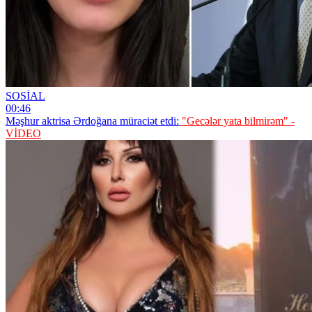
SOSİAL
00:46
Məşhur aktrisa Ərdoğana müraciət etdi:
"Gecələr yata bilmirəm" -
VİDEO