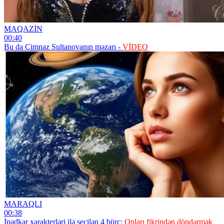
MAQAZİN
00:40
Bu da Çimnaz Sultanovanın məzarı -
VİDEO
MARAQLI
00:38
İnadkar xarakterləri ilə seçilən 4 bürc:
Onları fikrindən döndərmək