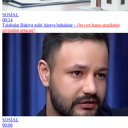
SOSİAL
00:14
Tələbələr Bakıya gəlir, kirayə bahalaşır –
Ən çox hansı ərazilərdə
qiymətlər artacaq?
SOSİAL
00:06