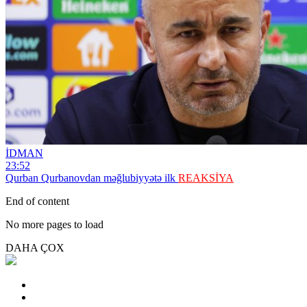
İDMAN
23:52
Qurban Qurbanovdan məğlubiyyətə ilk
REAKSİYA
End of content
No more pages to load
DAHA ÇOX