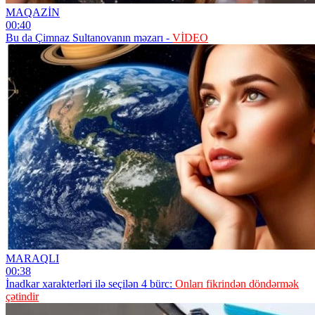
MAQAZİN
00:40
Bu da Çimnaz Sultanovanın məzarı -
VİDEO
MARAQLI
00:38
İnadkar xarakterləri ilə seçilən 4 bürc:
Onları fikrindən döndərmək
çətindir