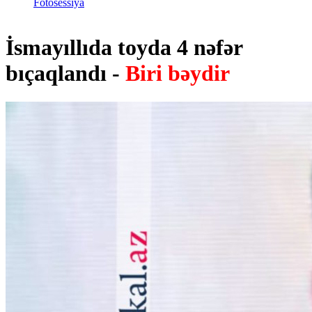
Fotosessiya
İsmayıllıda toyda 4 nəfər
bıçaqlandı -
Biri bəydir