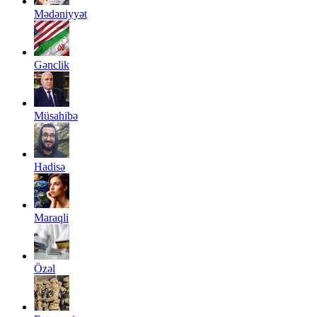
Mədəniyyət
Gənclik
Müsahibə
Hadisə
Maraqli
Özəl