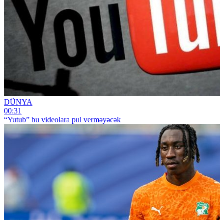
DÜNYA
00:31
“Yutub” bu videolara pul verməyəcək