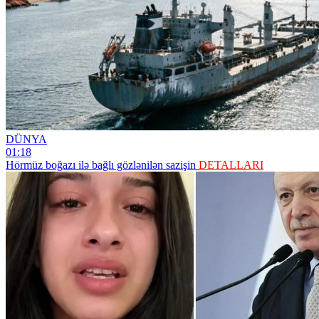
DÜNYA
01:18
Hörmüz boğazı ilə bağlı gözlənilən sazişin
DETALLARI