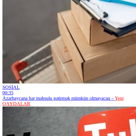
SOSİAL
00:35
Azərbaycana hər məhsulu gətirmək mümkün olmayacaq –
Yeni
QAYDALAR