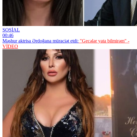
SOSİAL
00:46
Məşhur aktrisa Ərdoğana müraciət etdi:
"Gecələr yata bilmirəm" -
VİDEO