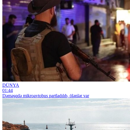
DÜNYA
01:44
Dəməşqdə mikroavtobus partladılıb, ölənlər var