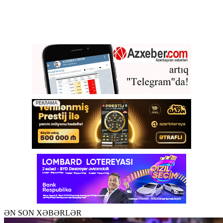
ƏN SON XƏBƏRLƏR