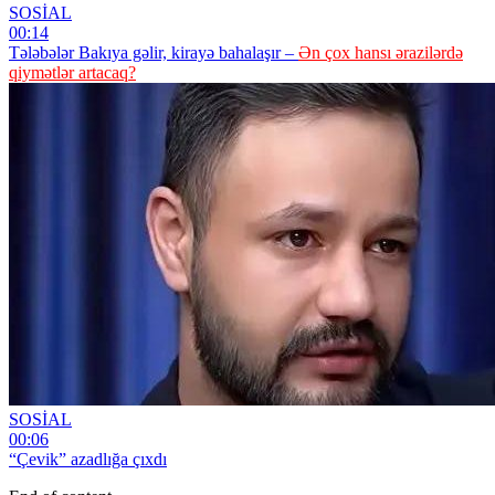
SOSİAL
00:14
Tələbələr Bakıya gəlir, kirayə bahalaşır –
Ən çox hansı ərazilərdə
qiymətlər artacaq?
SOSİAL
00:06
“Çevik” azadlığa çıxdı