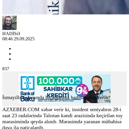
HADİSƏ
08:46 29.09.2025
837
İsmayıllı rayonunda bıçaqlanma hadisəsi baş verib.
AZXEBER.COM xəbər verir ki, insident sentyabrın 28-i
saat 23 radələrində Talıstan kəndi ərazisində keçirilən toy
mərasimində qeydə alınıb. Mərasimdə yaranan mübahisə
dava ilə nəticələnib.