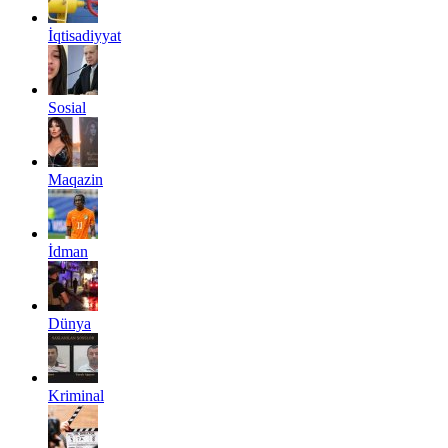
İqtisadiyyat
Sosial
Maqazin
İdman
Dünya
Kriminal