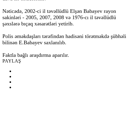
Nəticədə, 2002-ci il təvəllüdlü Elşən Babayev rayon
sakinləri - 2005, 2007, 2008 və 1976-cı il təvəllüdlü
şəxslərə bıçaq xəsarətləri yetirib.
Polis əməkdaşları tərəfindən hadisəni törətməkdə şübhəli
bilinən E.Babayev saxlanılıb.
Faktla bağlı araşdırma aparılır.
PAYLAŞ