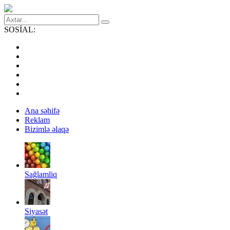
SOSİAL:
Ana səhifə
Reklam
Bizimlə əlaqə
Sağlamliq
Siyasət