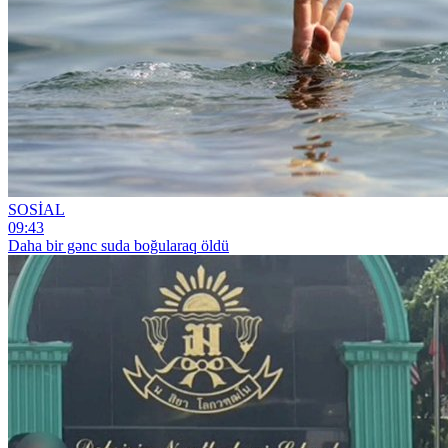
SOSİAL
09:43
Daha bir gənc suda boğularaq öldü