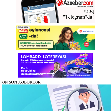
ƏN SON XƏBƏRLƏR