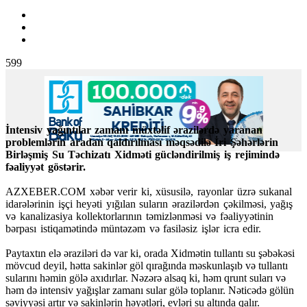
599
İntensiv yağıntılar zamanı müxtəlif ərazilərdə yaranan
problemlərin aradan qaldırılması məqsədilə İri Şəhərlərin
Birləşmiş Su Təchizatı Xidməti gücləndirilmiş iş rejimində
fəaliyyət göstərir.
AZXEBER.COM xəbər verir ki, xüsusilə, rayonlar üzrə sukanal
idarələrinin işçi heyəti yığılan suların ərazilərdən çəkilməsi, yağış
və kanalizasiya kollektorlarının təmizlənməsi və fəaliyyətinin
bərpası istiqamətində müntəzəm və fasiləsiz işlər icra edir.
Paytaxtın elə əraziləri də var ki, orada Xidmətin tullantı su şəbəkəsi
mövcud deyil, hətta sakinlər göl qırağında məskunlaşıb və tullantı
sularını həmin gölə axıdırlar. Nəzərə alsaq ki, həm qrunt suları və
həm də intensiv yağışlar zamanı sular gölə toplanır. Nəticədə gölün
səviyyəsi artır və sakinlərin həyətləri, evləri su altında qalır.