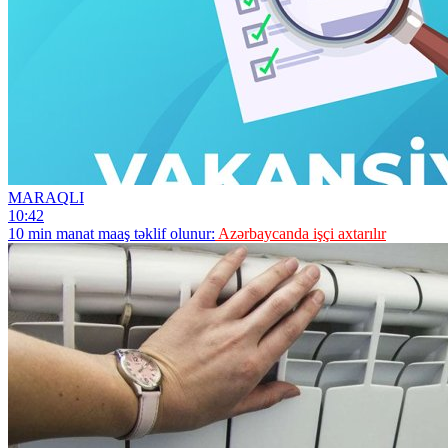
MARAQLI
10:42
10 min manat maaş təklif olunur:
Azərbaycanda işçi axtarılır