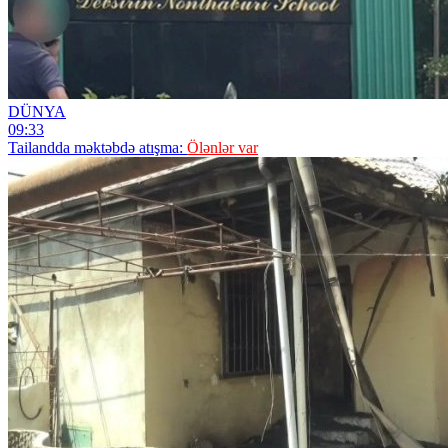
DÜNYA
09:33
Tailandda məktəbdə atışma:
Ölənlər var