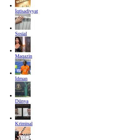
İqtisadiyyat
Sosial
Maqazin
İdman
Dünya
Kriminal