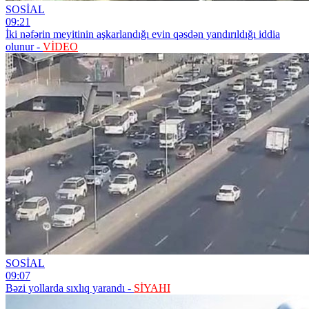
SOSİAL
09:21
İki nəfərin meyitinin aşkarlandığı evin qəsdən yandırıldığı iddia
olunur -
VİDEO
SOSİAL
09:07
Bəzi yollarda sıxlıq yarandı -
SİYAHI