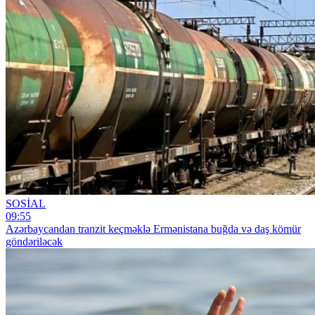
SOSİAL
09:55
Azərbaycandan tranzit keçməklə Ermənistana buğda və daş kömür
göndəriləcək