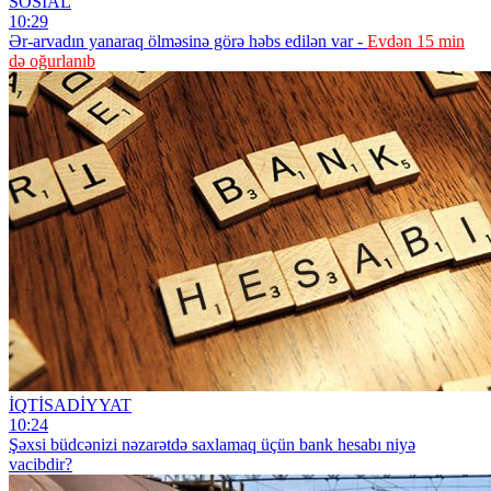
SOSİAL
10:29
Ər-arvadın yanaraq ölməsinə görə həbs edilən var -
Evdən 15 min
də oğurlanıb
İQTİSADİYYAT
10:24
Şəxsi büdcənizi nəzarətdə saxlamaq üçün bank hesabı niyə
vacibdir?