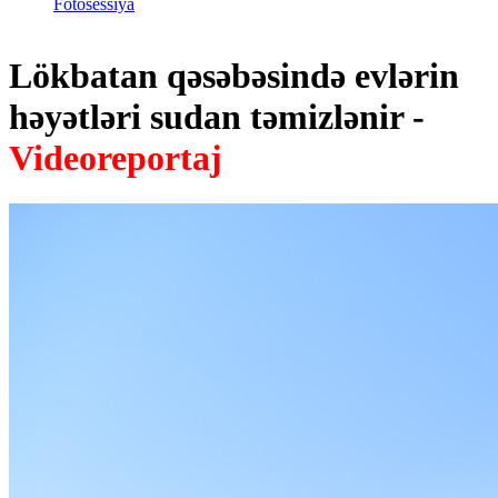
Fotosessiya
Lökbatan qəsəbəsində evlərin
həyətləri sudan təmizlənir -
Videoreportaj