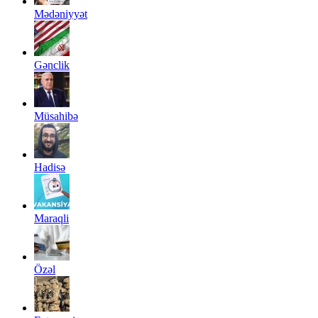
Mədəniyyət
Gənclik
Müsahibə
Hadisə
Maraqli
Özəl