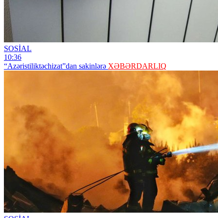
SOSİAL
10:36
“Azəristiliktəchizat”dan sakinlərə
XƏBƏRDARLIQ