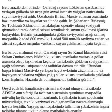
Belə ərazilərdən birində - Qaradağ rayonu Lökbatan qəsəbəsində
yerləşən göllərdə bir neçə gün əvvəl intensiv yağışlar nəticəsində
suyun səviyyəsi artıb. Qəsəbənin Birinci Massiv adlanan ərazisində
bəzi mənzillər və həyətlər su altında qalıb. İri Şəhərlərin Birləşmiş
Su Təchizatı Xidmətinin əməkdaşları operativ olaraq vəziyyəti
qiymətləndirərək dərhal xüsusi texnikalarla suyun çəkilməsi işlərinə
başlayıblar. Evlərin yaxınlığındakı gölün səviyyəsini aşağı salmaq
məqsədilə 2 ədəd 800 mm-lik, 1 ədəd 500 mm-lik təxliyyə xətləri və
xüsusi suçəkən maşınlar vasitəsilə suyun çəkilməsi həyata keçirilir.
Bu barədə məlumat verən Qaradağ rayon Su Kanal İdarəsinin rəisi
Sultan Əmiraslanov bildirib ki, xüsusi texnikalar vasitəsilə göllər
arasında əlaqə təşkil edən keçidlər təmizlənib, göldə su səviyyəsinin
aşağı salınması istiqamətində tədbirlər davam etdirilir. "Bundan
başqa Birinci Massivdə yerləşən həyət evlərinin zirzəmilərinə və
həyətyanı sahələrinə yığılan yağış suları xüsusi texnikalarla çəkilərək
kənarlaşdırılır. Hazırda da bu istiqamətdə tədbirlər görülür”.
Qeyd edək ki, kanalizasiya sistemi mövcud olmayan ərazilərdə
ADSEA-nın sifarişi ilə təchizat sisteminin qurulması məqsədilə
müvafiq layihə sənədləri hazırlanıb. Layihələrin icrası şəbəkənin
mövcudluğu, texniki vəziyyəti və digər amillər nəzərə alınmaqla
həyata keçirilir. Yaşayış məntəqələrində tullantı su şəbəkəsinin inşası
tədbirlər planına uyğun olaraq mərhələlərlə aparılır.