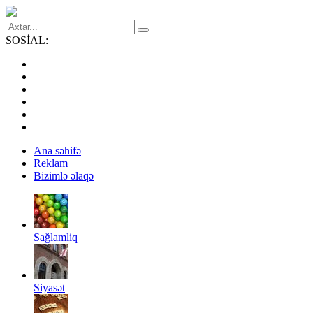
SOSİAL:
Ana səhifə
Reklam
Bizimlə əlaqə
Sağlamliq
Siyasət