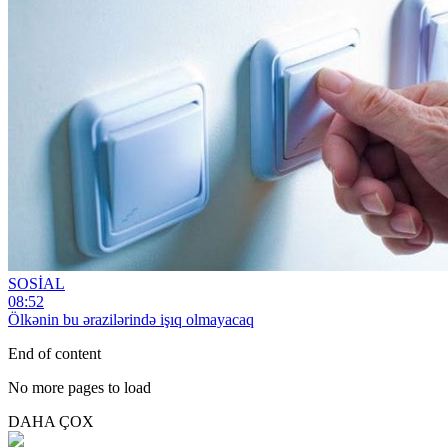
SOSİAL
08:52
Ölkənin bu ərazilərində işıq olmayacaq
End of content
No more pages to load
DAHA ÇOX