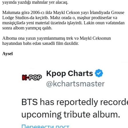
yayında yazdığı mahnılar yer alacaq.
Məlumata görə 2006-cı ildə Maykl Cekson yayı İrlandiyada Grouse
Lodge Studios-da keçirib. Məhz orada o, məşhur prodüserlər və
musiqiçilərlə yeni material üzərində işləyirdi. Lakin onun vəfatından
sonra albom yarımçıq qalıb.
Alboma ona yaxın yayımlanmamış trek və Maykl Ceksonun
həyatından bəhs edən sənədli film daxildir.
Aysel