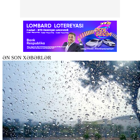
ƏN SON XƏBƏRLƏR