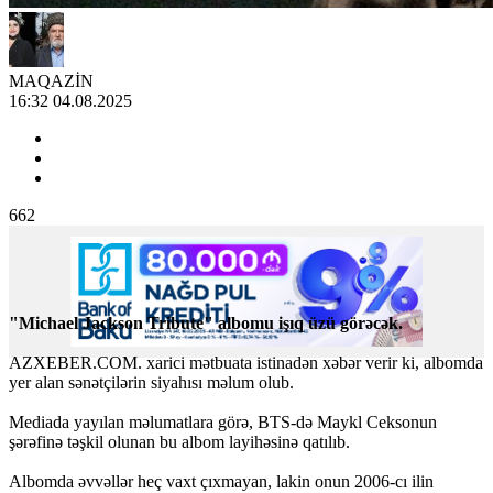
MAQAZİN
16:32 04.08.2025
662
"Michael Jackson Tribute" albomu işıq üzü görəcək.
AZXEBER.COM. xarici mətbuata istinadən xəbər verir ki, albomda
yer alan sənətçilərin siyahısı məlum olub.
Mediada yayılan məlumatlara görə, BTS-də Maykl Ceksonun
şərəfinə təşkil olunan bu albom layihəsinə qatılıb.
Albomda əvvəllər heç vaxt çıxmayan, lakin onun 2006-cı ilin