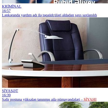
KRİMİNAL
16:57
Lənkəranda yardım adı ilə təqaüdçüləri aldadan şəxs saxlanıldı
SİYASƏT
16:39
Səfir postuna yüksələn tanınmış ailə nümayəndələri –
SİYAHI