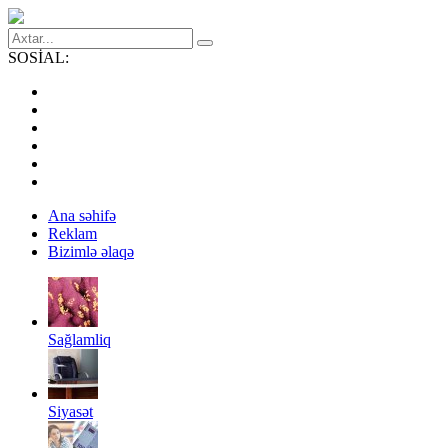
SOSİAL:
Ana səhifə
Reklam
Bizimlə əlaqə
Sağlamliq
Siyasət