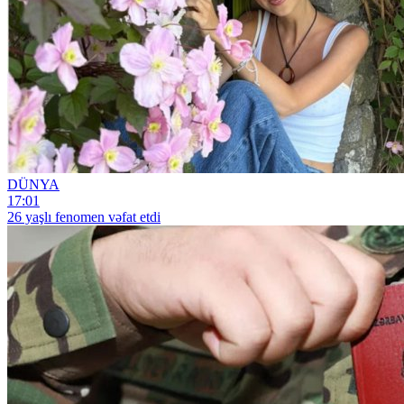
DÜNYA
17:01
26 yaşlı fenomen vəfat etdi