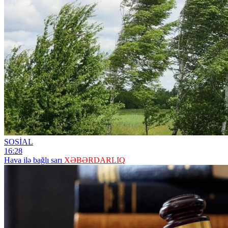
SOSİAL
16:28
Hava ilə bağlı sarı
XƏBƏRDARLIQ