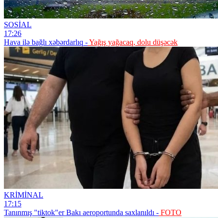
SOSİAL
17:26
Hava ilə bağlı xəbərdarlıq -
Yağış yağacaq, dolu düşəcək
KRİMİNAL
17:15
Tanınmış "tiktok"er Bakı aeroportunda saxlanıldı -
FOTO