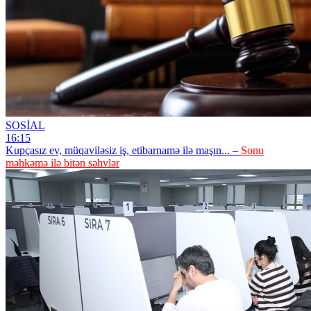
SOSİAL
16:15
Kupçasız ev, müqaviləsiz iş, etibarnamə ilə maşın... –
Sonu
məhkəmə ilə bitən səhvlər