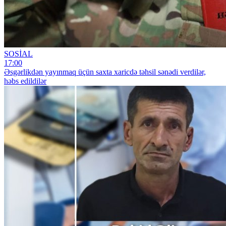
SOSİAL
17:00
Əsgərlikdən yayınmaq üçün saxta xaricdə təhsil sənədi verdilər,
həbs edildilər