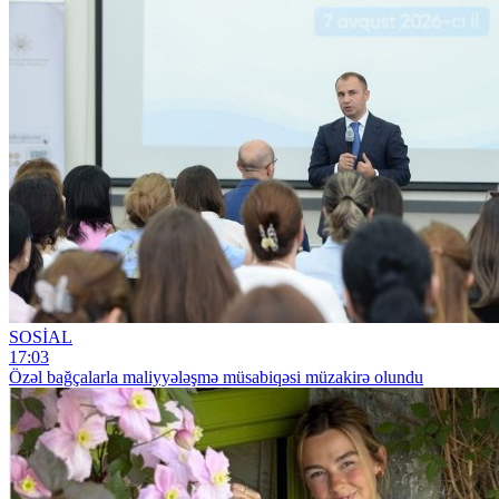
SOSİAL
17:03
Özəl bağçalarla maliyyələşmə müsabiqəsi müzakirə olundu