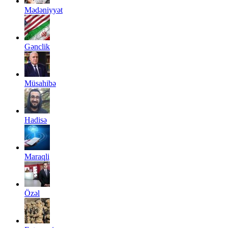
Mədəniyyət
Gənclik
Müsahibə
Hadisə
Maraqli
Özəl