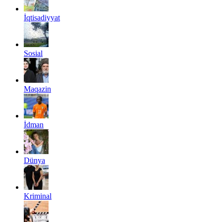
İqtisadiyyat
Sosial
Maqazin
İdman
Dünya
Kriminal