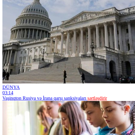
DÜNYA
03:14
Vaşinqton Rusiya və İrana qarşı sanksiyaları
sərtləşdirir