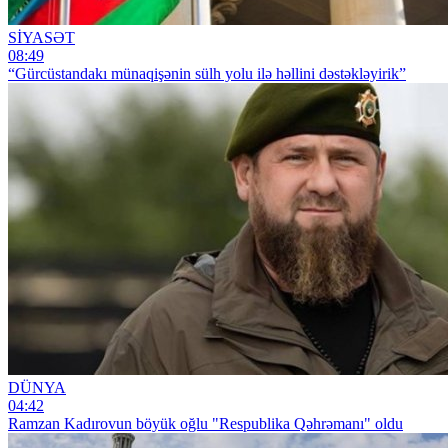
SİYASƏT
08:49
“Gürcüstandakı münaqişənin sülh yolu ilə həllini dəstəkləyirik”
DÜNYA
04:42
Ramzan Kadırovun böyük oğlu "Respublika Qəhrəmanı" oldu