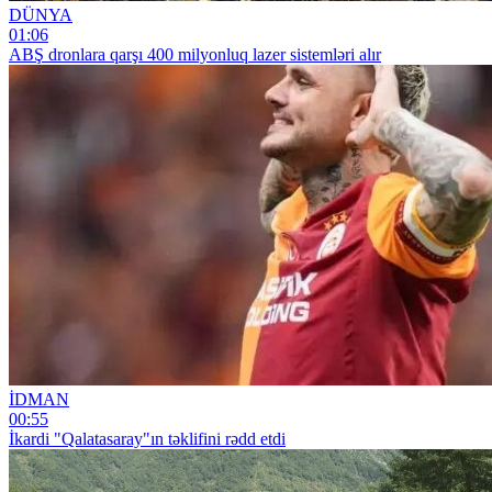
DÜNYA
01:06
ABŞ dronlara qarşı 400 milyonluq lazer sistemləri alır
İDMAN
00:55
İkardi "Qalatasaray"ın təklifini rədd etdi