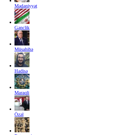
Mədəniyyət
Gənclik
Müsahibə
Hadisə
Maraqli
Özəl