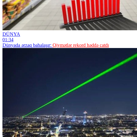
DÜNYA
01:34
Dünyada ərzaq bahalaşır:
Qiymətlər rekord həddə çatdı