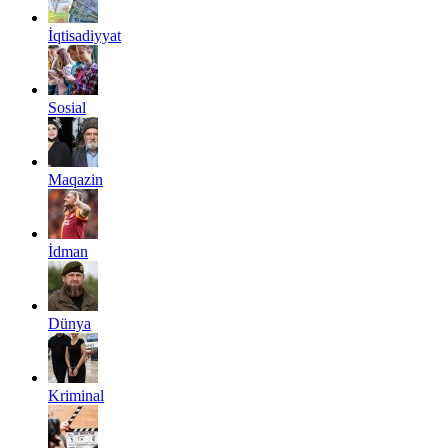
İqtisadiyyat
Sosial
Maqazin
İdman
Dünya
Kriminal