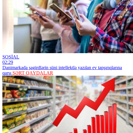
SOSİAL
02:29
Danimarkada şagirdlərin süni intellektlə yazılan ev tapşırıqlarına
qarşı
SƏRT QAYDALAR