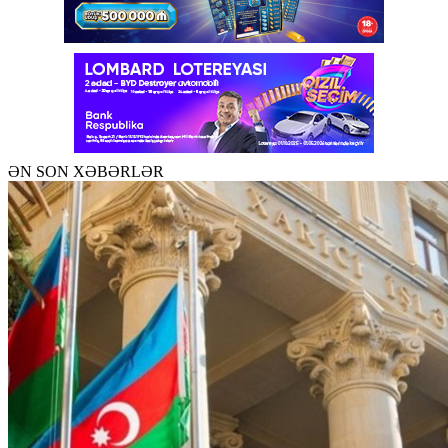
ƏN SON XƏBƏRLƏR