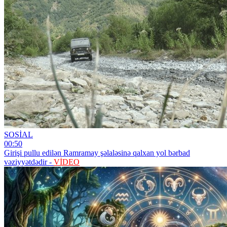
SOSİAL
00:50
Girişi pullu edilən Ramramay şəlaləsinə qalxan yol bərbad
vəziyyətdədir -
VİDEO