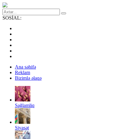
SOSİAL:
Ana səhifə
Reklam
Bizimlə əlaqə
Sağlamliq
Siyasət