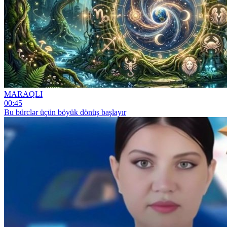
MARAQLI
00:45
Bu bürclər üçün böyük dönüş başlayır