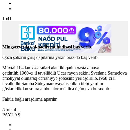
1541
Mingəçevirdə yol-nəqliyyat hadisəsi baş verib.
Qəza şəhərin giriş qapılarına yaxın ərazidə baş verib.
Müxtəlif bədən xəsarətləri alan iki qadın xəstəxanaya
çatdırılıb.1960-cı il təvəllüdlü Ucar rayon sakini Svetlana Səmədova
əməliyyat olunaraq cərrahiyyə şöbəsinə yerləşdirilib.1968-ci il
təvəllüdlü Şamba Süleymanovaya isə ilkin tibbi yardım
göstərildikdən sonra ambulator müalicə üçün evə buraxılıb.
Faktla bağlı araşdırma aparılır.
/Unikal
PAYLAŞ