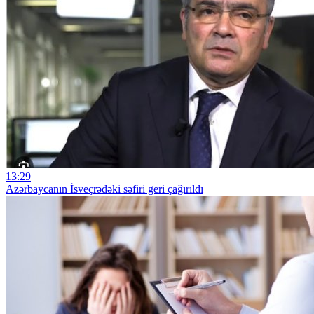
13:29
Azərbaycanın İsveçrədəki səfiri geri çağırıldı