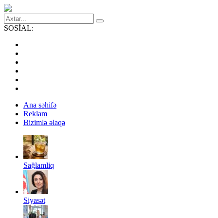
SOSİAL:
Ana səhifə
Reklam
Bizimlə əlaqə
Sağlamliq
Siyasət