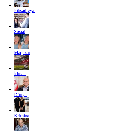
İqtisadiyyat
Sosial
Maqazin
İdman
Dünya
Kriminal