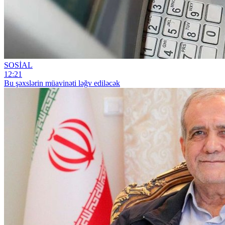
SOSİAL
12:21
Bu şəxslərin müavinəti ləğv ediləcək