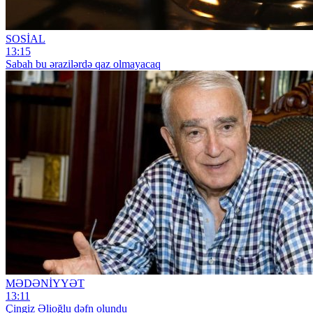
SOSİAL
13:15
Sabah bu ərazilərdə qaz olmayacaq
MƏDƏNİYYƏT
13:11
Çingiz Əlioğlu dəfn olundu