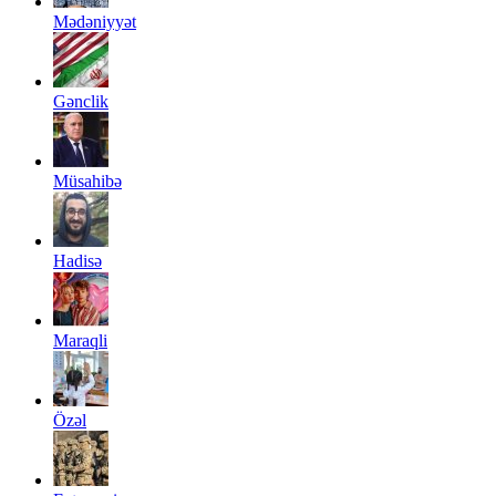
Mədəniyyət
Gənclik
Müsahibə
Hadisə
Maraqli
Özəl