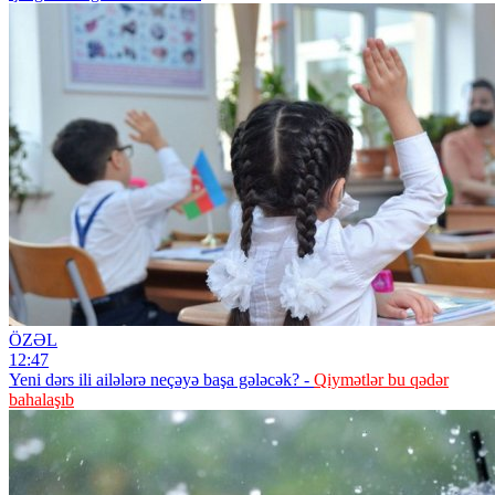
ÖZƏL
12:47
Yeni dərs ili ailələrə neçəyə başa gələcək? -
Qiymətlər bu qədər
bahalaşıb