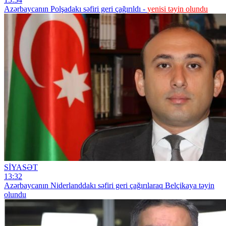
Azərbaycanın Polşadakı səfiri geri çağırıldı -
yenisi təyin olundu
SİYASƏT
13:32
Azərbaycanın Niderlanddakı səfiri geri çağırılaraq Belçikaya təyin
olundu