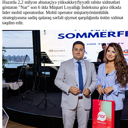
Hazırda 2,2 milyon abunəçiyə yüksəkkeyfiyyətli rabitə xidmətləri
göstərən "Nar” son 6 ildə Müştəri Loyallığı İndeksinə görə ölkədə
lider mobil operatordur. Mobil operator müştəriyönümlülük
strategiyasına sadiq qalaraq sərfəli qiymət qarşılığında üstün xidmət
təqdim edir.