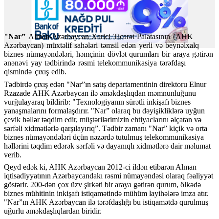
"Nar”
Alman-Azərbaycan Xarici Ticarət Palatasının (AHK
Azərbaycan)
müxtəlif sahələri təmsil edən yerli və beynəlxalq
biznes nümayəndələri, həmçinin dövlə
t qurumları
bir araya gə
tirən
ənənəvi
yay tədbirində rəsmi telekommunikasiya tərəfdaşı
qismində
çıxış edib.
Tədbirdə çıxış edən "Nar”ın satış departamentinin direktoru Elnur
Rzazade AHK Azərbaycan ilə əməkdaşlıqdan məmnunluğunu
vurğulayaraq bildirib: "Texnologiyanın sürətli inkişafı biznes
yanaşmalarını formalaşdırır. "Nar” olaraq bu dəyişikliklərə uyğun
çevik həllər təqdim edir, müştərilərimizin ehtiyaclarını əlçatan və
sərfəli xidmətlərlə qarşılayırıq”. Tədbir zamanı "Nar” kiçik və orta
biznes nümayəndələri üçün nəzərdə tutulmuş telekommunikasiya
həllərini təqdim edərək sərfəli və dayanıqlı xidmətlərə dair məlumat
verib.
Qeyd edək ki, AHK Azərbaycan 2012-ci ildən etibarən Alman
iqtisadiyyatının Azərbaycandakı rəsmi nümayəndəsi olaraq fəaliyyət
göstərir. 200-dən çox üzv şirkəti bir araya gətirən qurum, ölkədə
biznes mühitinin inkişafı istiqamətində mühüm layihələrə imza atır.
"Nar”ın AHK Azərbaycan ilə tərəfdaşlığı bu istiqamətdə qurulmuş
uğurlu əməkdaşlıqlardan biridir.