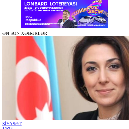
ƏN SON XƏBƏRLƏR
SİYASƏT
13:34