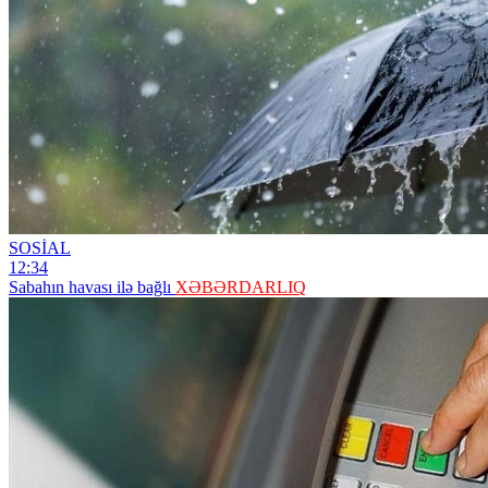
SOSİAL
12:34
Sabahın havası ilə bağlı
XƏBƏRDARLIQ