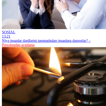
SOSİAL
13:21
Niyə insanlar dərdlərini tanımadıqları insanlara danışırlar? –
Psixoloqdan açıqlama