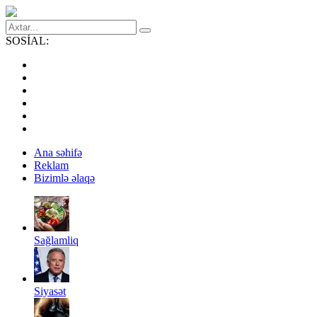
SOSİAL:
Ana səhifə
Reklam
Bizimlə əlaqə
Sağlamliq
Siyasət