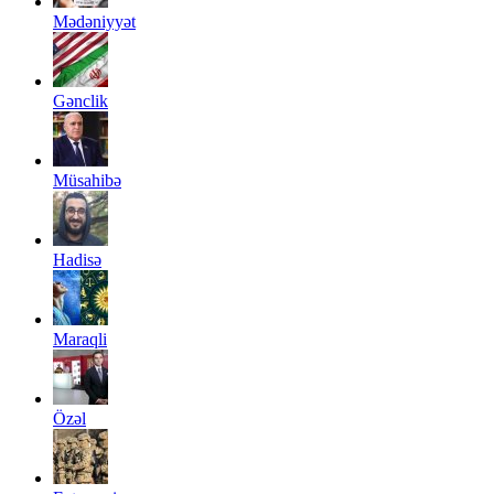
Mədəniyyət
Gənclik
Müsahibə
Hadisə
Maraqli
Özəl