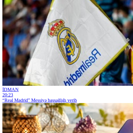
İDMAN
20:23
“Real Madrid” Messiyə başsağlığı verib