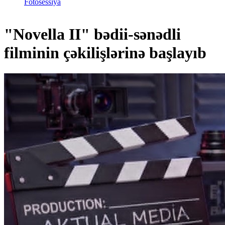
Fotosessiya
"Novella II" bədii-sənədli
filminin çəkilişlərinə başlayıb