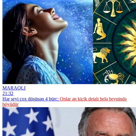
MARAQLI
21:32
Hər şeyi çox düşünən 4 bürc:
Onlar ən kiçik detalı belə beynində
böyüdür