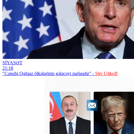
SİYASƏT
21:18
"Cənubi Qafqaz ölkələrinin gələcəyi parlaqdır" -
Stiv Uitkoff