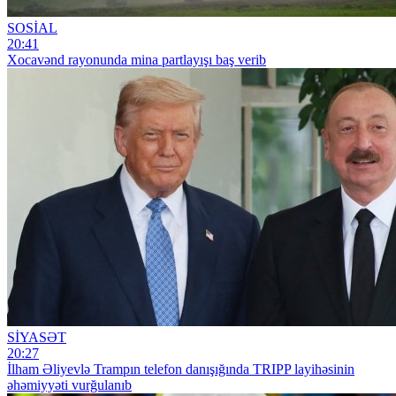
SOSİAL
20:41
Xocavənd rayonunda mina partlayışı baş verib
SİYASƏT
20:27
İlham Əliyevlə Trampın telefon danışığında TRIPP layihəsinin
əhəmiyyəti vurğulanıb