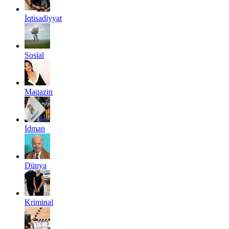
İqtisadiyyat
Sosial
Maqazin
İdman
Dünya
Kriminal