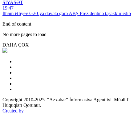
SİYASƏT
19:47
İlham Əliyev G20-yə dəvətə görə ABŞ Prezidentinə təşəkkür edib
End of content
No more pages to load
DAHA ÇOX
Copyright 2010-2025. “Azxəbər” İnformasiya Agentliyi. Müəllif
Hüquqları Qorunur.
Created by