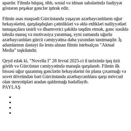
aparılır. Filmdə hüquq, tibb, sosial və idman sahələrində fəaliyyət
göstərən peşəkar gənclər iştirak edir.
Filmin əsas məqsədi Gürcüstanda yaşayan azərbaycanlıların uğur
hekayələrini, qarşılaşdıqları çətinlikləri və əldə etdikləri nailiyyətləri
tamaşaçılara təsirli və ilhamverici şəkildə təqdim etmək, gənc nəsildə
təhsilə maraq və motivasiya yaratmaq, eyni zamanda uğurlu
azərbaycanlıları gürcü cəmiyyətinə daha yaxından tanıtmaqdır. İş
adamlarının dəstəyi ilə lentə alınan filmin istehsalçısı "Aktual
Media” təşkilatıdır.
Qeyd edək ki, "Novella I” 28 fevral 2025-ci il tarixində işıq üzü
görüb və Gürcüstan cəmiyyətində maraqla qarşılanıb. Filmin ilk
hissəsi uğur qazanmış gənclərin hekayələrini ön plana çıxarmağı və
sovet dövründən bəri Gürcüstanda azərbaycanlılara qarşı mövcud
olan stereotipləri aradan qaldırmağı hədəfləyib.
PAYLAŞ