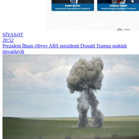
SİYASƏT
20:52
Prezident İlham Əliyev ABŞ prezidenti Donald Trampa məktub
ünvanlayıb