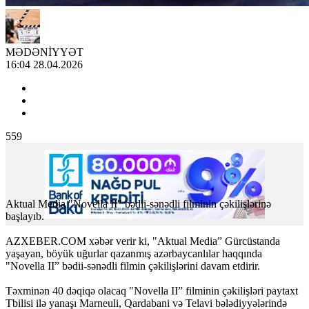
MƏDƏNİYYƏT
16:04 28.04.2026
559
Aktual Media "Novella II" bədii-sənədli filminin çəkilişlərinə
başlayıb.
AZXEBER.COM xəbər verir ki, "Aktual Media” Gürcüstanda
yaşayan, böyük uğurlar qazanmış azərbaycanlılar haqqında
"Novella II” bədii-sənədli filmin çəkilişlərini davam etdirir.
Təxminən 40 dəqiqə olacaq "Novella II” filminin çəkilişləri paytaxt
Tbilisi ilə yanaşı Marneuli, Qardabani və Telavi bələdiyyələrində