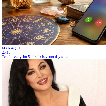
MARAQLI
20:16
Telefon zəngi bu 5 bürcün həyatını dəyişəcək