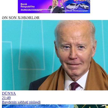
ƏN SON XƏBƏRLƏR
DÜNYA
21:49
Baydenin səhhəti pisləşdi