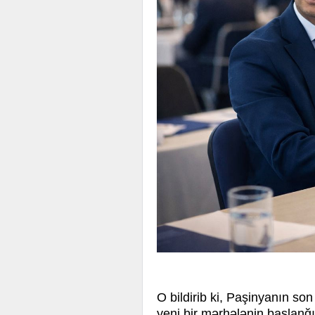
O bildirib ki, Paşinyanın son
yeni bir mərhələnin başlanğıc