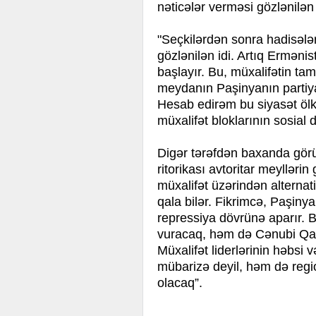
nəticələr verməsi gözlənilən 
"Seçkilərdən sonra hadisələr
gözlənilən idi. Artıq Ermənis
başlayır. Bu, müxalifətin ta
meydanın Paşinyanın partiy
Hesab edirəm bu siyasət ölkə
müxalifət bloklarının sosial
Digər tərəfdən baxanda gör
ritorikası avtoritar meylləri
müxalifət üzərindən alternativ
qala bilər. Fikrimcə, Paşinyan
repressiya dövrünə aparır. 
vuracaq, həm də Cənubi Qafq
Müxalifət liderlərinin həbsi 
mübarizə deyil, həm də regi
olacaq”.