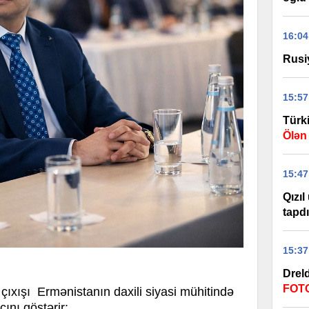
16:04
Rusi
15:57
Türk
Ölən
15:47
Qızıl
tapdı
15:37
Drel
FOT
 çıxışı Ermənistanın daxili siyasi mühitində
ını göstərir: