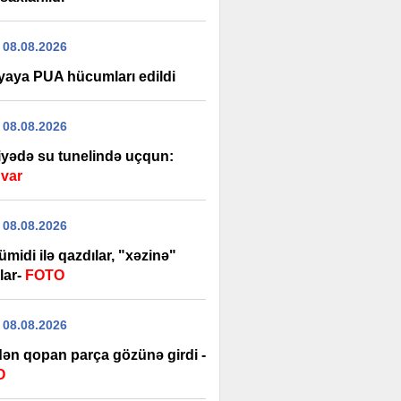
 08.08.2026
yaya PUA hücumları edildi
 08.08.2026
iyədə su tunelində uçqun:
 var
 08.08.2026
 ümidi ilə qazdılar, "xəzinə"
lar-
FOTO
 08.08.2026
dən qopan parça gözünə girdi -
O