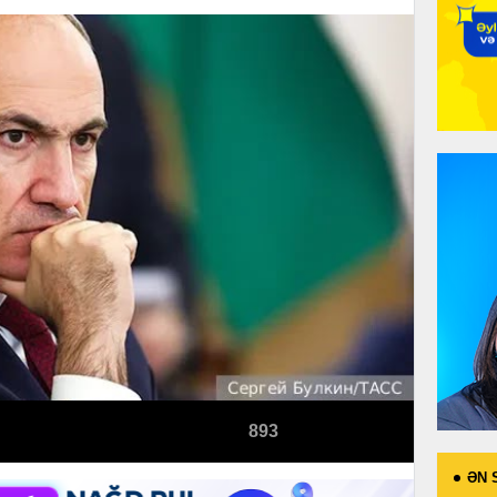
893
ƏN 