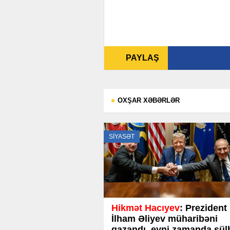
PAYLAŞ
OXŞAR XƏBƏRLƏR
SİYASƏT
Hikmət Hacıyev
: Prezident
İlham Əliyev müharibəni
qazandı, eyni zamanda sül