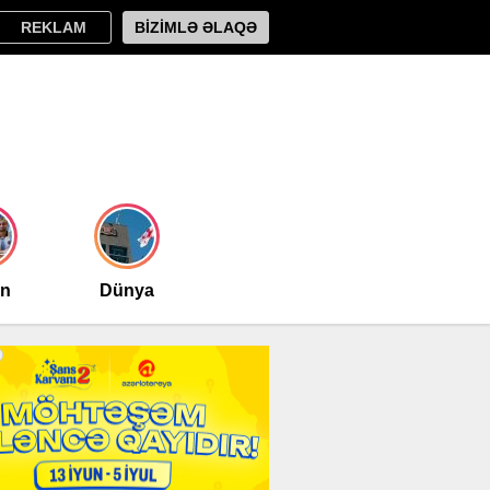
REKLAM
BİZİMLƏ ƏLAQƏ
an
Dünya