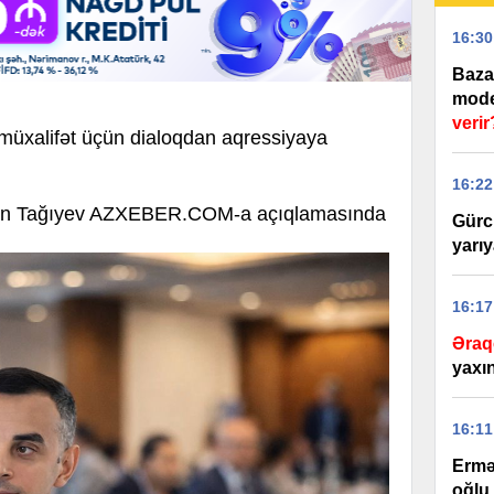
16:30
Baza
model
verir
 müxalifət üçün dialoqdan aqressiyaya
16:22
Aydın Tağıyev AZXEBER.COM-a açıqlamasında
Gürc
yarıy
16:17
Əraq
yaxı
16:11
Ermə
oğlu 