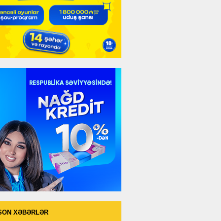
SON XƏBƏRLƏR