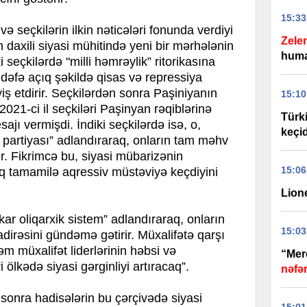
15:33
və seçkilərin ilkin nəticələri fonunda verdiyi
Zele
 daxili siyasi mühitində yeni bir mərhələnin
huma
 seçkilərdə "milli həmrəylik” ritorikasına
dəfə açıq şəkildə qisas və repressiya
iş etdirir. Seçkilərdən sonra Paşiniyanın
15:10
2021-ci il seçkiləri Paşinyan rəqiblərinə
Türk
esajı vermişdi. İndiki seçkilərdə isə, o,
keçid
 partiyası” adlandıraraq, onların tam məhv
ir. Fikrimcə bu, siyasi mübarizənin
15:06
aq tamamilə aqressiv müstəviyə keçdiyini
Lione
kar oliqarxik sistem” adlandıraraq, onların
15:03
irəsini gündəmə gətirir. Müxalifətə qarşı
əm müxalifət liderlərinin həbsi və
“Merc
ölkədə siyasi gərginliyi artıracaq”.
nəfər
 sonra hadisələrin bu çərçivədə siyasi