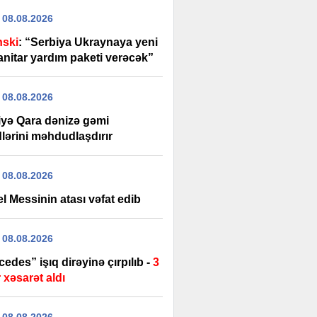
 08.08.2026
nski
: “Serbiya Ukraynaya yeni
nitar yardım paketi verəcək”
 08.08.2026
iyə Qara dənizə gəmi
lərini məhdudlaşdırır
 08.08.2026
l Messinin atası vəfat edib
 08.08.2026
edes” işıq dirəyinə çırpılıb -
3
 xəsarət aldı