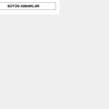
BÜTÜN XƏBƏRLƏR