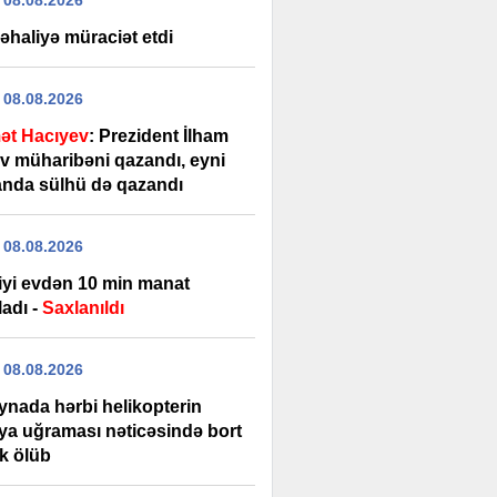
 08.08.2026
əhaliyə müraciət etdi
 08.08.2026
ət Hacıyev
: Prezident İlham
ev müharibəni qazandı, eyni
nda sülhü də qazandı
 08.08.2026
diyi evdən 10 min manat
adı -
Saxlanıldı
 08.08.2026
ynada hərbi helikopterin
ya uğraması nəticəsində bort
ik ölüb