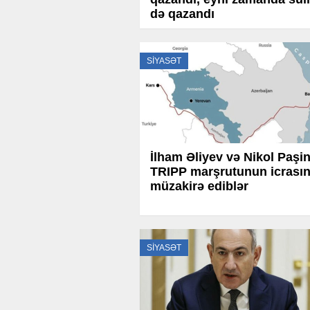
də qazandı
SİYASƏT
İlham Əliyev və Nikol Paşi
TRIPP marşrutunun icrasın
müzakirə ediblər
SİYASƏT