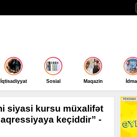
İqtisadiyyat
Sosial
Maqazin
İdm
i siyasi kursu müxalifət
aqressiyaya keçiddir” -