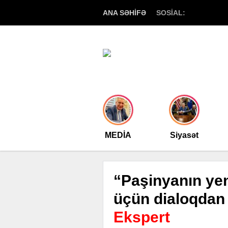
ANA SƏHİFƏ
SOSİAL:
MEDİA
Siyasət
“Paşinyanın yen
üçün dialoqdan 
Ekspert