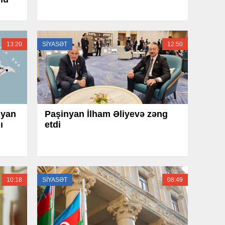
13:20
SİYASƏT
12:50
nyan
Paşinyan İlham Əliyevə zəng
ı
etdi
10:18
SİYASƏT
08:49