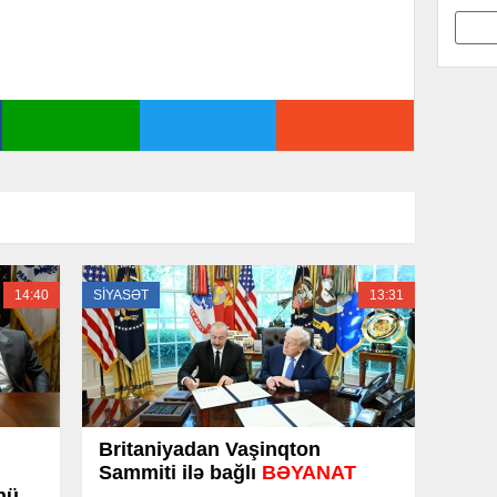
14:40
SİYASƏT
13:31
Britaniyadan Vaşinqton
Sammiti ilə bağlı
BƏYANAT
hü