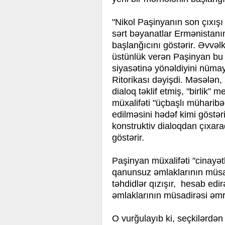
"Nikol Paşinyanın son çıxışı 
sərt bəyanatlar Ermənistanın
başlanğıcını göstərir. Əvvəlki
üstünlük verən Paşinyan bu 
siyasətinə yönəldiyini nümay
Ritorikası dəyişdi. Məsələn, 
dialoq təklif etmiş, "birlik” m
müxalifəti "üçbaşlı müharibə
edilməsini hədəf kimi göstər
konstruktiv dialoqdan çıxar
göstərir.
Paşinyan müxalifəti "cinayət
qanunsuz əmlaklarının müsad
təhdidlər qızışır, hesab edir
əmlaklarının müsadirəsi əmri 
O vurğulayıb ki, seçkilərdən