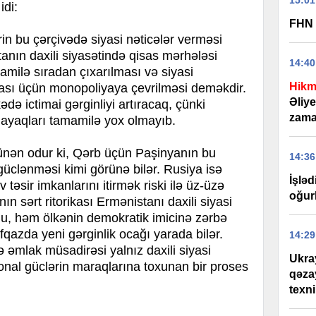
15:01
idi:
FHN 
in bu çərçivədə siyasi nəticələr verməsi
tanın daxili siyasətində qisas mərhələsi
14:40
mamilə sıradan çıxarılması və siyasi
Hikm
ası üçün monopoliyaya çevrilməsi deməkdir.
Əliy
də ictimai gərginliyi artıracaq, çünki
zama
 dayaqları tamamilə yox olmayıb.
ünən odur ki, Qərb üçün Paşinyanın bu
14:36
n güclənməsi kimi görünə bilər. Rusiya isə
İşlə
 təsir imkanlarını itirmək riski ilə üz-üzə
oğurl
ın sərt ritorikası Ermənistanı daxili siyasi
Bu, həm ölkənin demokratik imicinə zərbə
azda yeni gərginlik ocağı yarada bilər.
14:29
və əmlak müsadirəsi yalnız daxili siyasi
Ukra
onal güclərin maraqlarına toxunan bir proses
qəza
texn