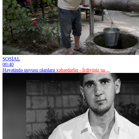
SOSİAL
00:40
Həyətində quyusu olanlara
xəbərdarlıq - İçdiyiniz su…