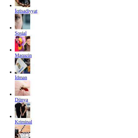
İqtisadiyyat
Sosial
Maqazin
İdman
Dünya
Kriminal