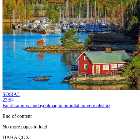
SOSİAL
23:54
Bu ölkənin vətəndaşı olmaq üçün imtahan verməlisiniz
End of content
No more pages to load
DAHA ÇOX