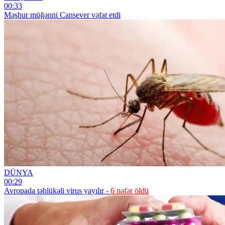
00:33
Məşhur müğənni Cansever vəfat etdi
DÜNYA
00:29
Avropada təhlükəli virus yayılır -
6 nəfər öldü