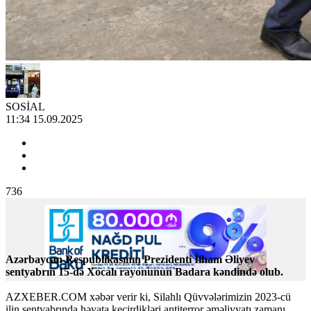
SOSİAL
11:34 15.09.2025
736
Azərbaycan Respublikasının Prezidenti İlham Əliyev
sentyabrın 15-də Xocalı rayonunun Badara kəndində olub.
AZXEBER.COM xəbər verir ki, Silahlı Qüvvələrimizin 2023-cü
ilin sentyabrında həyata keçirdikləri antiterror əməliyyatı zamanı