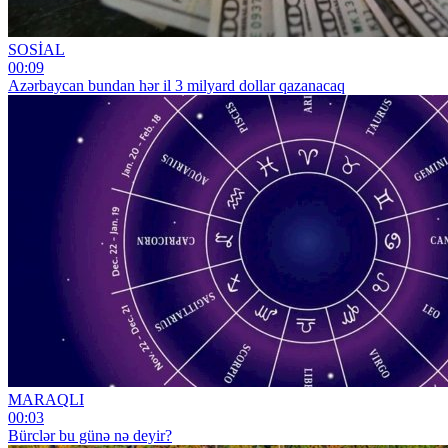
SOSİAL
00:09
Azərbaycan bundan hər il 3 milyard dollar qazanacaq
MARAQLI
00:03
Bürclər bu günə nə deyir?