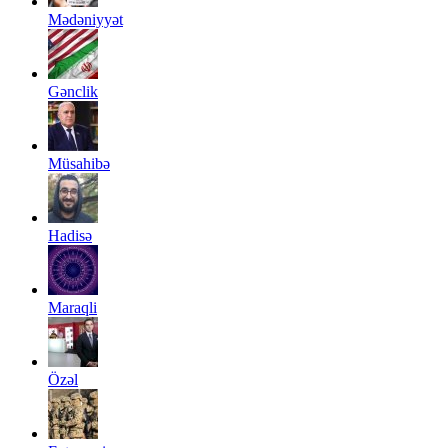
Mədəniyyət
Gənclik
Müsahibə
Hadisə
Maraqli
Özəl