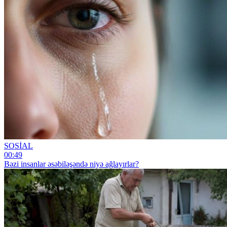
SOSİAL
00:49
Bəzi insanlar əsəbiləşəndə niyə ağlayırlar?