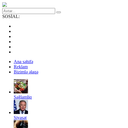
SOSİAL:
Ana səhifə
Reklam
Bizimlə əlaqə
Sağlamliq
Siyasət