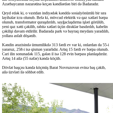
Azərbaycanın nəzarətinə keçən kəndlərdən biri də Badaradır.
Qeyd edək ki, o vaxtdan indiyədək kənddə sosialyönümlü bir sıra
layihələr icra olunub. Belə ki, mövcud elektrik və qaz xətləri bərpa
olunub, transformator quraşdırılıb, sayğaclaşdırma işləri görülüb,
yeni qaz xətti çəkilib, rabitə xətləri üçün dirəklər basdırılıb, kabelin
çəkilişi davam etdirilir. Badarada park və bayraq meydanı yaradılıb,
yollara asfalt döşənib.
Kəndin ərazisində ümumilikdə 313 fərdi ev var ki, onlardan da 55-i
yararsız, 258-i isə qismən yararlıdır. Artıq 15 fərdi ev bərpa olunub.
Cari ilin sonunadək 115, gələn il isə 128 evin bərpası planlaşdırılır.
Artıq 14 ailə (55 nəfər) kəndə köçüb.
Dövlət başçısı kəndə köçmüş Barat Novruzovun evinə baş çəkib,
ailə üzvləri ilə söhbət edib.