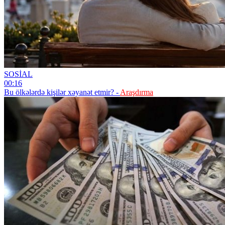
SOSİAL
00:16
Bu ölkələrdə kişilər xəyanət etmir? -
Araşdırma