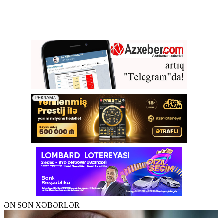
ƏN SON XƏBƏRLƏR