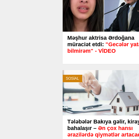
Məşhur aktrisa Ərdoğana
müraciət etdi:
"Gecələr yat
bilmirəm" - VİDEO
SOSİAL
Tələbələr Bakıya gəlir, kira
bahalaşır –
Ən çox hansı
ərazilərdə qiymətlər artac