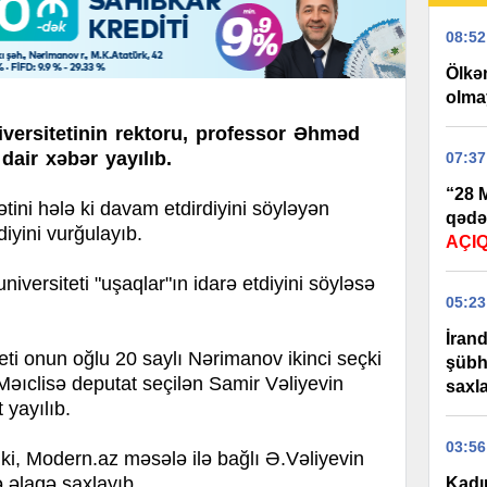
08:52
Ölkən
olma
versitetinin rektoru, professor Əhməd
dair xəbər yayılıb.
07:37
“28 M
yətini hələ ki davam etdirdiyini söyləyən
qədə
iyini vurğulayıb.
AÇI
versiteti "uşaqlar"ın idarə etdiyini söyləsə
05:23
İran
eti onun oğlu 20 saylı Nərimanov ikinci seçki
şübhə
 Məıclisə deputat seçilən Samir Vəliyevin
saxla
 yayılıb.
03:56
, Modern.az məsələ ilə bağlı Ə.Vəliyevin
 əlaqə saxlayıb.
Kadı