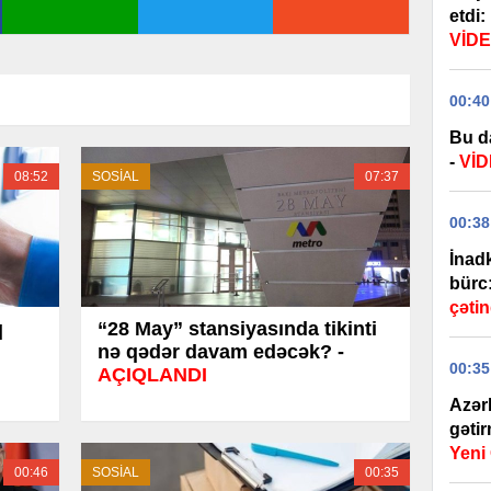
etdi:
VİD
00:40
Bu d
-
Vİ
08:52
SOSİAL
07:37
00:38
İnadk
bürc
çətin
q
“28 May” stansiyasında tikinti
nə qədər davam edəcək? -
00:35
AÇIQLANDI
Azər
gəti
Yen
00:46
SOSİAL
00:35