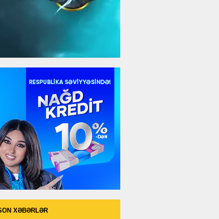
SON XƏBƏRLƏR