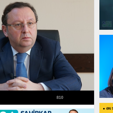
810
ƏN 