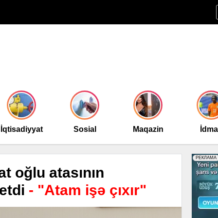
İqtisadiyyat
Sosial
Maqazin
İdm
t oğlu atasının
 etdi
- "Atam işə çıxır"