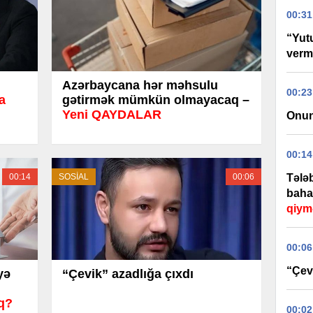
00:31
“Yut
verm
Azərbaycana hər məhsulu
00:23
a
gətirmək mümkün olmayacaq –
Yeni QAYDALAR
Onun
00:14
00:14
SOSİAL
00:06
Tələb
baha
qiym
00:06
“Çevi
yə
“Çevik” azadlığa çıxdı
aq?
00:02