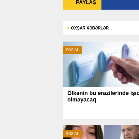
PAYLAŞ
OXŞAR XƏBƏRLƏR
SOSİAL
Ölkənin bu ərazilərində işı
olmayacaq
SOSİAL