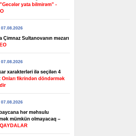
"Gecələr yata bilmirəm" -
EO
 07.08.2026
a Çimnaz Sultanovanın məzarı
DEO
 07.08.2026
ar xarakterləri ilə seçilən 4
:
Onları fikrindən döndərmək
dir
 07.08.2026
baycana hər məhsulu
rmək mümkün olmayacaq –
i QAYDALAR