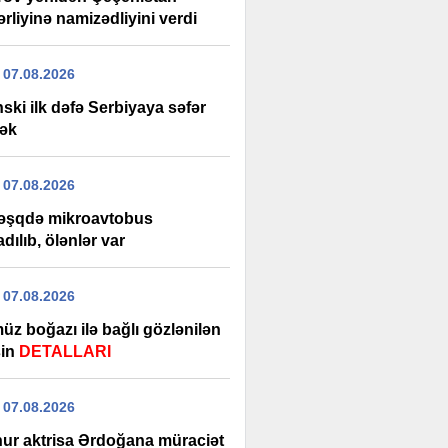
rliyinə namizədliyini verdi
 07.08.2026
ski ilk dəfə Serbiyaya səfər
ək
 07.08.2026
şqdə mikroavtobus
adılıb, ölənlər var
 07.08.2026
üz boğazı ilə bağlı gözlənilən
şin
DETALLARI
 07.08.2026
ur aktrisa Ərdoğana müraciət