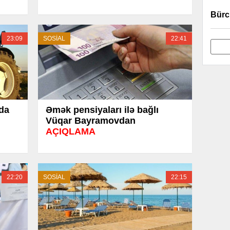
Bürc
23:09
SOSİAL
22:41
nda
Əmək pensiyaları ilə bağlı
Vüqar Bayramovdan
AÇIQLAMA
22:20
SOSİAL
22:15