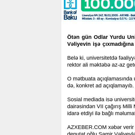
Ötən gün Odlar Yurdu Uni
Vəliyevin işə çıxmadığına 
Belə ki, universitetdə fəaliy
rektor ali məktəbə az-az getd
O mətbuata açıqlamasında uni
də, konkret ad açıqlamayıb.
Sosial mediada isə universit
dairəsindən VII çağırış Milli
idarə etdiyi ilə bağlı məlumat
AZXEBER.COM xəbər verir ki
deputat oğlu Samir Vəliyevlə