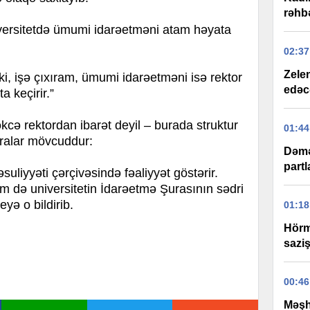
rəhbə
niversitetdə ümumi idarəetməni atam həyata
02:37
Zelen
i, işə çıxıram, ümumi idarəetməni isə rektor
edəc
 keçirir.”
əkcə rektordan ibarət deyil – burada struktur
01:44
dralar mövcuddur:
Dəmə
partl
uliyyəti çərçivəsində fəaliyyət göstərir.
 də universitetin İdarəetmə Şurasının sədri
eyə o bildirib.
01:18
Hörm
sazi
00:46
Məşh