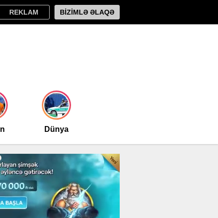
REKLAM
BİZİMLƏ ƏLAQƏ
an
Dünya