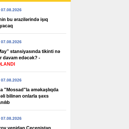
 07.08.2026
in bu ərazilərində işıq
yacaq
 07.08.2026
ay” stansiyasında tikinti nə
r davam edəcək? -
QLANDI
 07.08.2026
da "Mossad"la əməkaşlıqda
li bilinən onlarla şəxs
nılıb
 07.08.2026
rov yenidən Çeçenistan