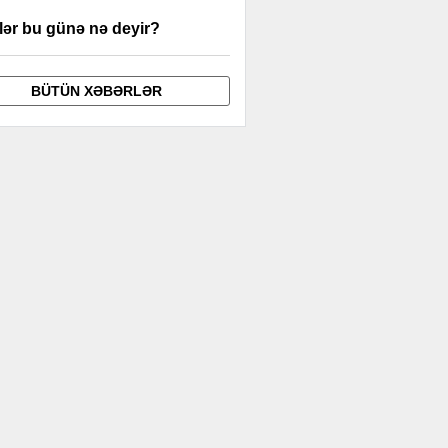
lər bu günə nə deyir?
BÜTÜN XƏBƏRLƏR