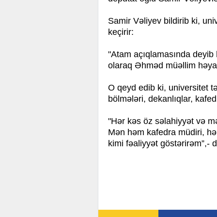
Samir Vəliyev bildirib ki, u
keçirir:
"Atam açıqlamasında deyib k
olaraq Əhməd müəllim həyata
O qeyd edib ki, universitet t
bölmələri, dekanlıqlar, kafe
"Hər kəs öz səlahiyyət və məs
Mən həm kafedra müdiri, həm
kimi fəaliyyət göstərirəm”,- d