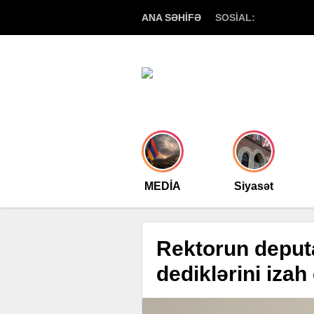
ANA SƏHİFƏ
SOSİAL:
MEDİA
Siyasət
Rektorun deputa
dediklərini izah