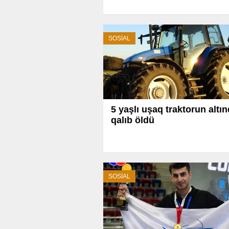
SOSİAL
5 yaşlı uşaq traktorun altı
qalıb öldü
SOSİAL