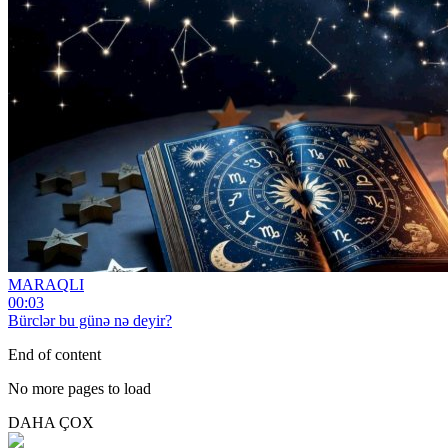
MARAQLI
00:03
Bürclər bu günə nə deyir?
End of content
No more pages to load
DAHA ÇOX