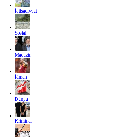
İqtisadiyyat
Sosial
Maqazin
İdman
Dünya
Kriminal