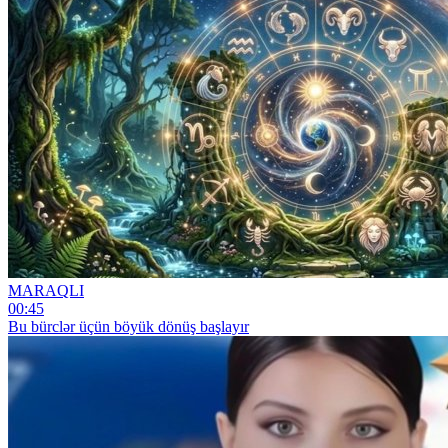
MARAQLI
00:45
Bu bürclər üçün böyük dönüş başlayır