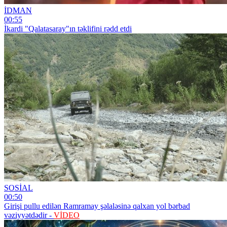
İDMAN
00:55
İkardi "Qalatasaray"ın təklifini rədd etdi
SOSİAL
00:50
Girişi pullu edilən Ramramay şəlaləsinə qalxan yol bərbad
vəziyyətdədir -
VİDEO