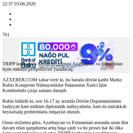
22:37 03.06.2026
761
TRIPP layihəsinin həyata keçirilməsi Azərbaycan və Ermənistan
üçün mühüm perspektivlər yaradacaq.
AZXEBER.COM xəbər verir ki, bu barədə dövlət katibi Marko
Rubio Konqresin Nümayəndələr Palatasının Xarici İşlər
Komitəsində çıxışı zamanı danışıb.
Rubio bildirib ki, son 16-17 ay ərzində Dövlət Departamentinin
fəaliyyəti həm mühüm diplomatik nailiyyətlərlə, həm də mürəkkəb
beynəlxalq problemlərlə müşayiət olunub.
Onun sözlərinə görə, Azərbaycan və Ermənistan arasında uzun illər
davam edən qarşıdurma artıq başa çatıb və bu proses hər iki ölkə