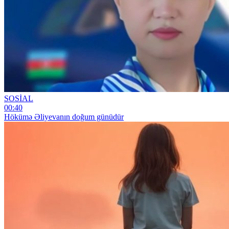
SOSİAL
00:40
Hökümə Əliyevanın doğum günüdür