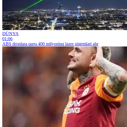
DÜNYA
01:06
ABŞ dronlara qarşı 400 milyonluq lazer sistemləri alır