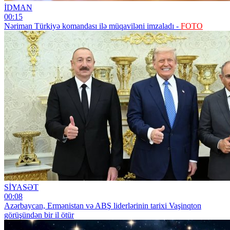
İDMAN
00:15
Nəriman Türkiyə komandası ilə müqaviləni imzaladı -
FOTO
SİYASƏT
00:08
Azərbaycan, Ermənistan və ABŞ liderlərinin tarixi Vaşinqton
görüşündən bir il ötür