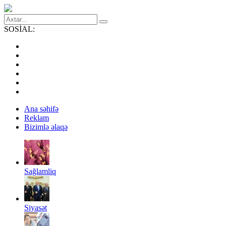
SOSİAL:
Ana səhifə
Reklam
Bizimlə əlaqə
Sağlamliq
Siyasət