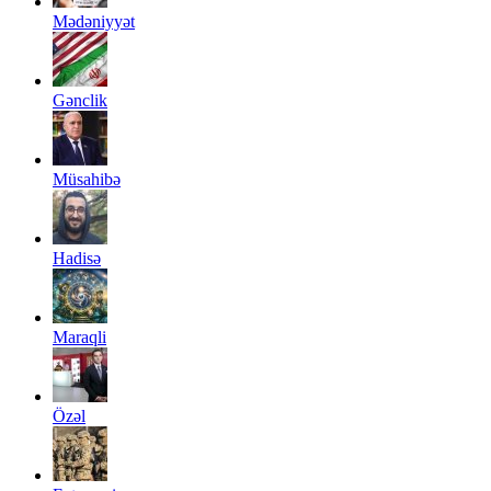
Mədəniyyət
Gənclik
Müsahibə
Hadisə
Maraqli
Özəl