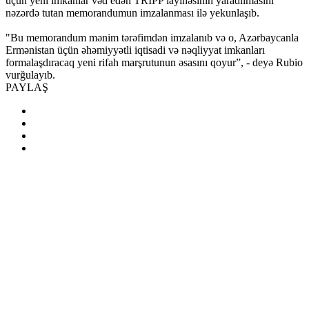
üçün yeni imkanlar vəd edən TRIPP layihəsinin yaradılmasını
nəzərdə tutan memorandumun imzalanması ilə yekunlaşıb.
"Bu memorandum mənim tərəfimdən imzalanıb və o, Azərbaycanla
Ermənistan üçün əhəmiyyətli iqtisadi və nəqliyyat imkanları
formalaşdıracaq yeni rifah marşrutunun əsasını qoyur”, - deyə Rubio
vurğulayıb.
PAYLAŞ