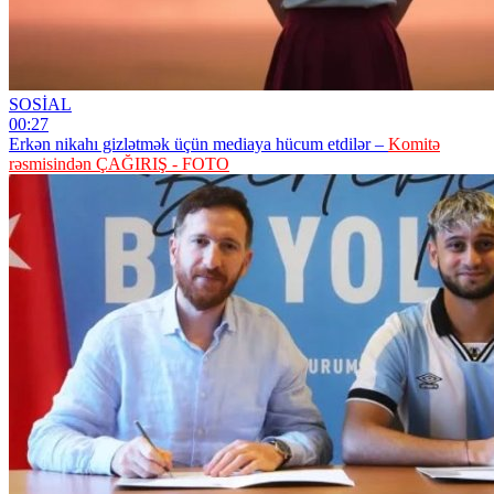
SOSİAL
00:27
Erkən nikahı gizlətmək üçün mediaya hücum etdilər –
Komitə
rəsmisindən ÇAĞIRIŞ - FOTO