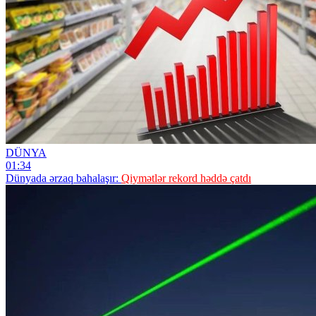
DÜNYA
01:34
Dünyada ərzaq bahalaşır:
Qiymətlər rekord həddə çatdı