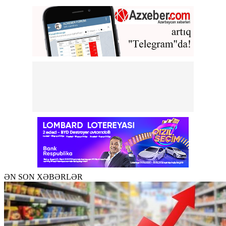
ƏN SON XƏBƏRLƏR