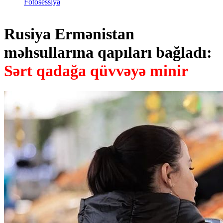
Fotosessiya
Rusiya Ermənistan
məhsullarına qapıları bağladı:
Sərt qadağa qüvvəyə minir