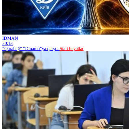
İDMAN
20:18
“Qarabağ” “Dinamo”ya qarşı -
Start heyətlər