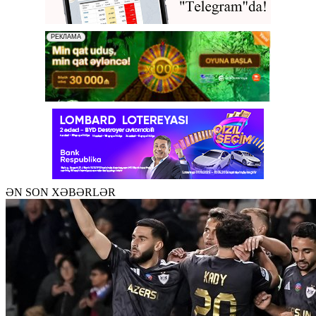
ƏN SON XƏBƏRLƏR