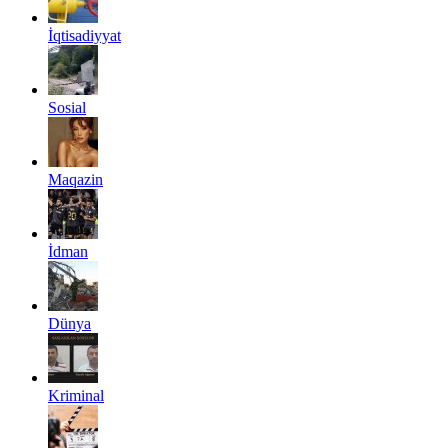
İqtisadiyyat
Sosial
Maqazin
İdman
Dünya
Kriminal