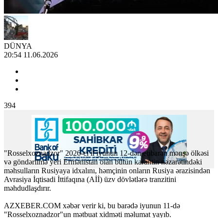
DÜNYA
20:54 11.06.2026
394
"Rosselxoznadzor" 2026-cı il iyunun 12-dən etibarən mənşə ölkəsi
və göndərilmə yeri Ermənistan olan bütün karantin nəzarətindəki
məhsulların Rusiyaya idxalını, həmçinin onların Rusiya ərazisindən
Avrasiya İqtisadi İttifaqına (Aİİ) üzv dövlətlərə tranzitini
məhdudlaşdırır.
AZXEBER.COM xəbər verir ki, bu barədə iyunun 11-də
"Rosselxoznadzor"un mətbuat xidməti məlumat yayıb.