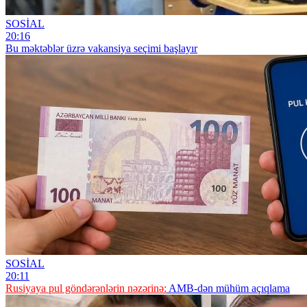
SOSİAL
20:16
Bu məktəblər üzrə vakansiya seçimi başlayır
SOSİAL
20:11
Rusiyaya pul göndərənlərin nəzərinə:
AMB-dən mühüm açıqlama