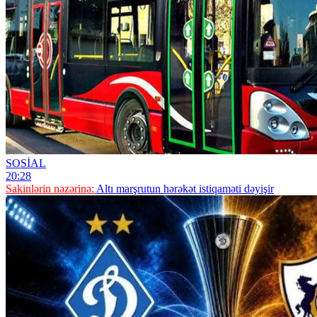
SOSİAL
20:28
Sakinlərin nəzərinə:
Altı marşrutun hərəkət istiqaməti dəyişir