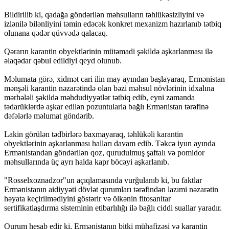
Bildirilib ki, qadağa göndərilən məhsulların təhlükəsizliyini və
izlənilə bilənliyini təmin edəcək konkret mexanizm hazırlanıb tətbiq
olunana qədər qüvvədə qalacaq.
Qərarın karantin obyektlərinin mütəmadi şəkildə aşkarlanması ilə
əlaqədar qəbul edildiyi qeyd olunub.
Məlumata görə, xidmət cari ilin may ayından başlayaraq, Ermənistan
mənşəli karantin nəzarətində olan bəzi məhsul növlərinin idxalına
mərhələli şəkildə məhdudiyyətlər tətbiq edib, eyni zamanda
tədarüklərdə aşkar edilən pozuntularla bağlı Ermənistan tərəfinə
dəfələrlə məlumat göndərib.
Lakin görülən tədbirlərə baxmayaraq, təhlükəli karantin
obyektlərinin aşkarlanması halları davam edib. Təkcə iyun ayında
Ermənistandan göndərilən qoz, qurudulmuş şaftalı və pomidor
məhsullarında üç ayrı halda kapr böcəyi aşkarlanıb.
"Rosselxoznadzor"un açıqlamasında vurğulanıb ki, bu faktlar
Ermənistanın aidiyyəti dövlət qurumları tərəfindən lazımi nəzarətin
həyata keçirilmədiyini göstərir və ölkənin fitosanitar
sertifikatlaşdırma sisteminin etibarlılığı ilə bağlı ciddi suallar yaradır.
Qurum hesab edir ki, Ermənistanın bitki mühafizəsi və karantin