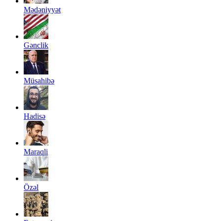
Mədəniyyət
Gənclik
Müsahibə
Hadisə
Maraqli
Özəl