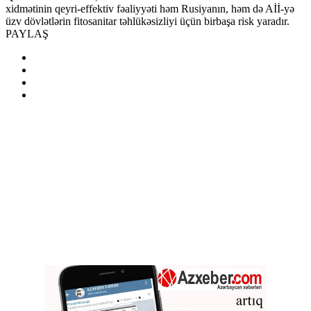
xidmətinin qeyri-effektiv fəaliyyəti həm Rusiyanın, həm də Aİİ-yə
üzv dövlətlərin fitosanitar təhlükəsizliyi üçün birbaşa risk yaradır.
PAYLAŞ