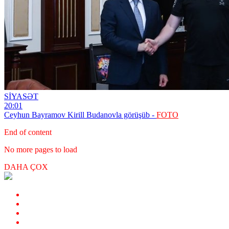
SİYASƏT
20:01
Ceyhun Bayramov Kirill Budanovla görüşüb -
FOTO
End of content
No more pages to load
DAHA ÇOX