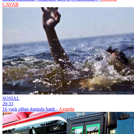
CAVAB
SOSİAL
20:33
16 yaşlı oğlan dənizdə batdı -
Axtarılır