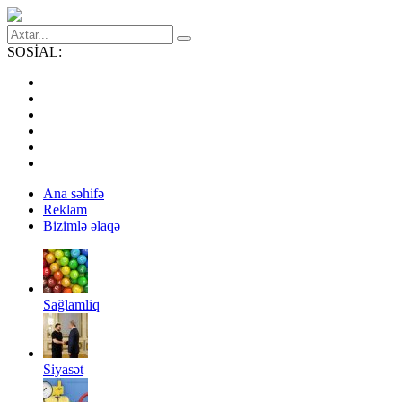
SOSİAL:
Ana səhifə
Reklam
Bizimlə əlaqə
Sağlamliq
Siyasət