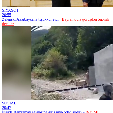
SİYASƏT
20:55
Zelenski Azərbaycana təşəkkür etdi -
Bayramovla görüşdən önəmli
detallar
SOSİAL
20:47
İlisuda Ramramay şəlaləsinə giriş niyə ödənişlidir? -
RƏSMİ