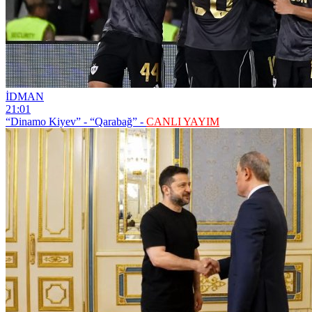
İDMAN
21:01
“Dinamo Kiyev” - “Qarabağ” -
CANLI YAYIM