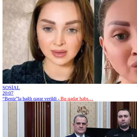
SOSİAL
20:07
“Beniz”lə bağlı qərar verildi -
Bu qədər həbs…