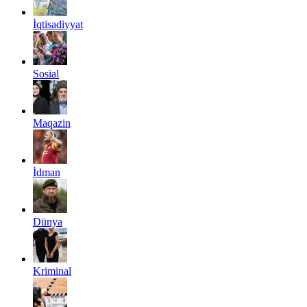
İqtisadiyyat
Sosial
Maqazin
İdman
Dünya
Kriminal