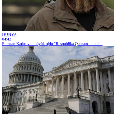
DÜNYA
04:42
Ramzan Kadırovun böyük oğlu "Respublika Qəhrəmanı" oldu