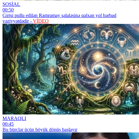
SOSİAL
00:50
Girişi pullu edilən Ramramay şəlaləsinə qalxan yol bərbad
vəziyyətdədir -
VİDEO
MARAQLI
00:45
Bu bürclər üçün böyük dönüş başlayır