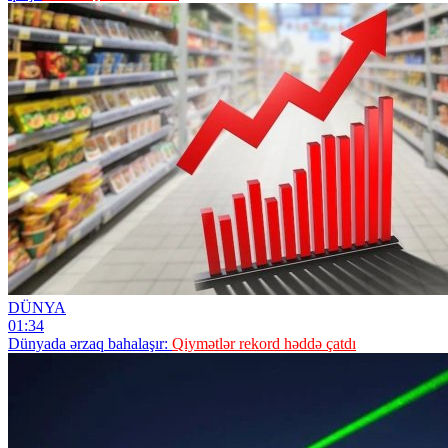
DÜNYA
01:34
Dünyada ərzaq bahalaşır:
Qiymətlər rekord həddə çatdı