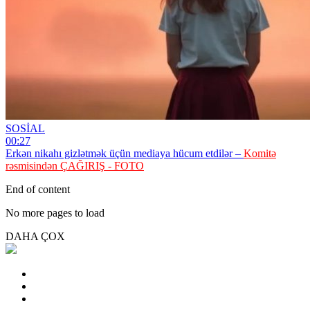
SOSİAL
00:27
Erkən nikahı gizlətmək üçün mediaya hücum etdilər –
Komitə
rəsmisindən ÇAĞIRIŞ - FOTO
End of content
No more pages to load
DAHA ÇOX