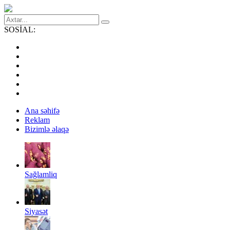
SOSİAL:
Ana səhifə
Reklam
Bizimlə əlaqə
Sağlamliq
Siyasət