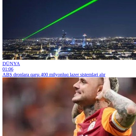
DÜNYA
01:06
ABŞ dronlara qarşı 400 milyonluq lazer sistemləri alır