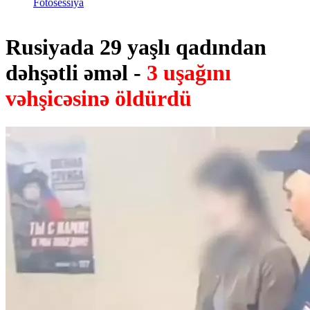
Fotosessiya
Rusiyada 29 yaşlı qadından
dəhşətli əməl -
3 uşağını
vəhşicəsinə öldürdü