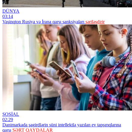
DÜNYA
03:14
Vaşinqton Rusiya və İrana qarşı sanksiyaları
sərtləşdirir
SOSİAL
02:29
Danimarkada şagirdlərin süni intellektlə yazılan ev tapşırıqlarına
qarşı
SƏRT QAYDALAR