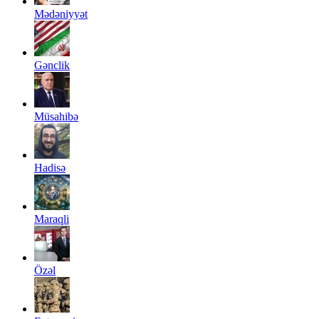
Mədəniyyət
Gənclik
Müsahibə
Hadisə
Maraqli
Özəl