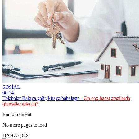
SOSİAL
00:14
Tələbələr Bakıya gəlir, kirayə bahalaşır –
Ən çox hansı ərazilərdə
qiymətlər artacaq?
End of content
No more pages to load
DAHA ÇOX