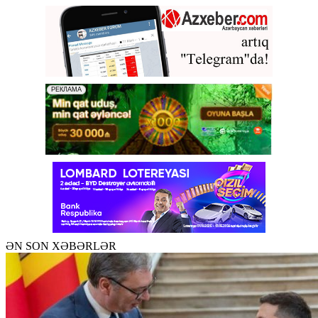
ƏN SON XƏBƏRLƏR