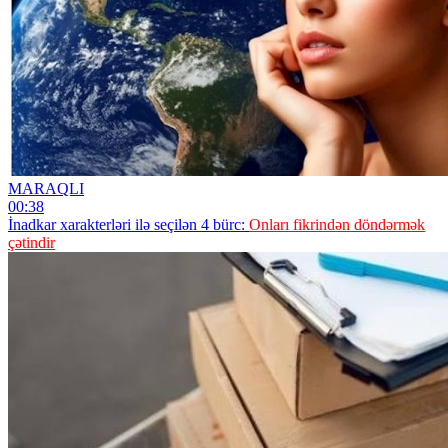
MARAQLI
00:38
İnadkar xarakterləri ilə seçilən 4 bürc:
Onları fikrindən döndərmək
çətindir