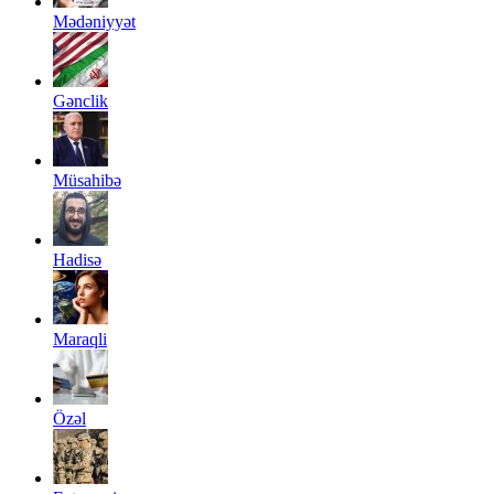
Mədəniyyət
Gənclik
Müsahibə
Hadisə
Maraqli
Özəl