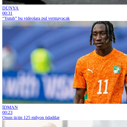
DÜNYA
00:31
“Yutub” bu videolara pul verməyəcək
İDMAN
00:23
Onun üçün 125 milyon ödədilər