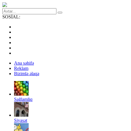
SOSİAL:
Ana səhifə
Reklam
Bizimlə əlaqə
Sağlamliq
Siyasət