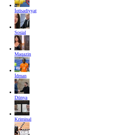
İqtisadiyyat
Sosial
Maqazin
İdman
Dünya
Kriminal