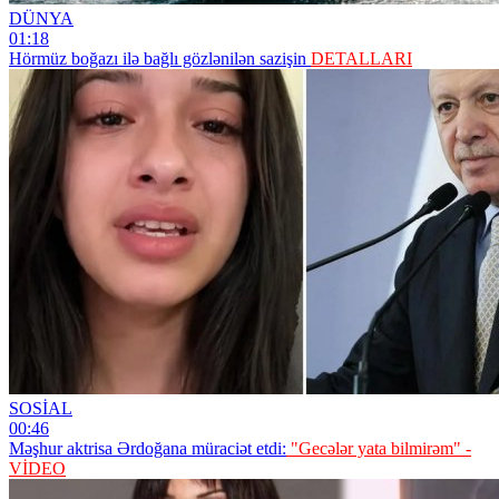
DÜNYA
01:18
Hörmüz boğazı ilə bağlı gözlənilən sazişin
DETALLARI
SOSİAL
00:46
Məşhur aktrisa Ərdoğana müraciət etdi:
"Gecələr yata bilmirəm" -
VİDEO