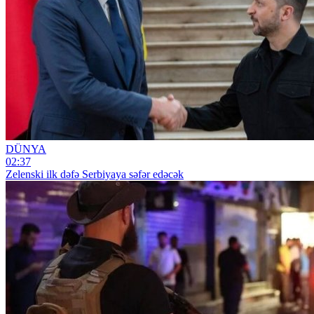
DÜNYA
02:37
Zelenski ilk dəfə Serbiyaya səfər edəcək