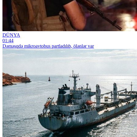
DÜNYA
01:44
Dəməşqdə mikroavtobus partladılıb, ölənlər var