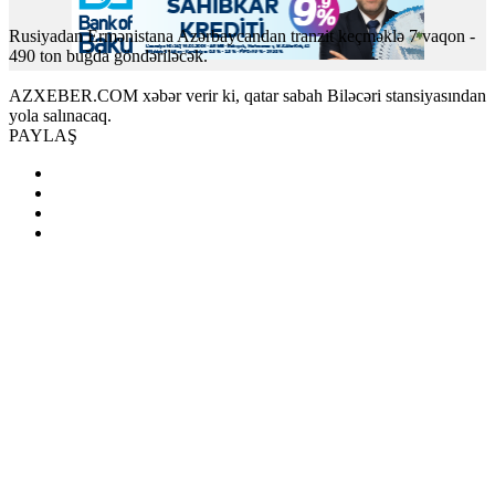
Rusiyadan Ermənistana Azərbaycandan tranzit keçməklə 7 vaqon -
490 ton buğda göndəriləcək.
AZXEBER.COM xəbər verir ki, qatar sabah Biləcəri stansiyasından
yola salınacaq.
PAYLAŞ