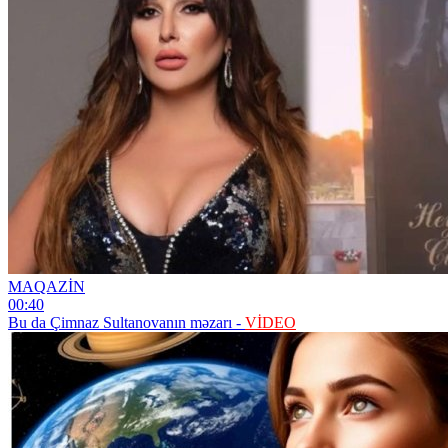
MAQAZİN
00:40
Bu da Çimnaz Sultanovanın məzarı -
VİDEO