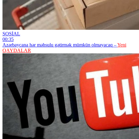
SOSİAL
00:35
Azərbaycana hər məhsulu gətirmək mümkün olmayacaq –
Yeni
QAYDALAR