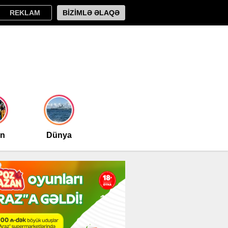
REKLAM
BİZİMLƏ ƏLAQƏ
an
Dünya