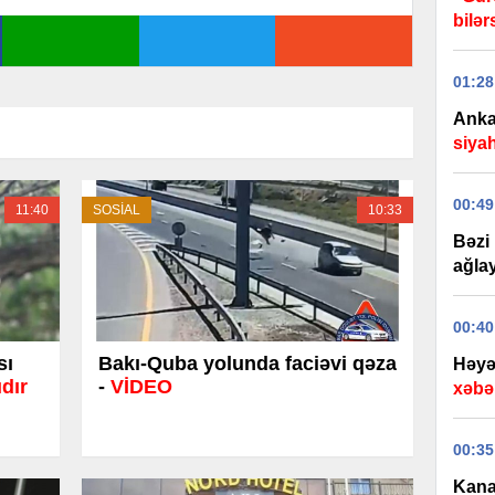
bilər
01:28
Anka
siyah
00:49
11:40
SOSİAL
10:33
Bəzi
ağlay
00:40
sı
Bakı-Quba yolunda faciəvi qəza
Həyə
dır
-
VİDEO
xəbər
00:35
Kanal