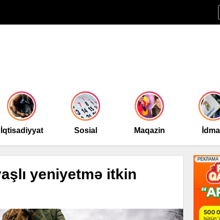
İqtisadiyyat
Sosial
Maqazin
İdm
şlı yeniyetmə itkin