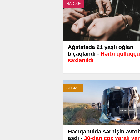
HADİSƏ
Ağstafada 21 yaşlı oğlan
bıçaqlandı -
Hərbi qulluqçu
saxlanıldı
SOSİAL
Hacıqabulda sərnişin avto
aşdı -
30-dan çox yaralı var