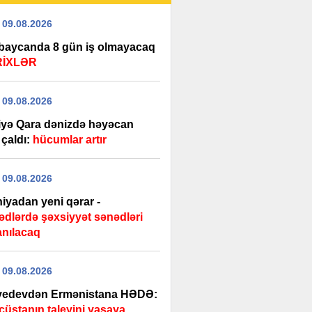
 09.08.2026
baycanda 8 gün iş olmayacaq
RİXLƏR
 09.08.2026
iyə Qara dənizdə həyəcan
i çaldı:
hücumlar artır
 09.08.2026
iyadan yeni qərar -
ədlərdə şəxsiyyət sənədləri
anılacaq
 09.08.2026
edevdən Ermənistana HƏDƏ:
cüstanın taleyini yaşaya