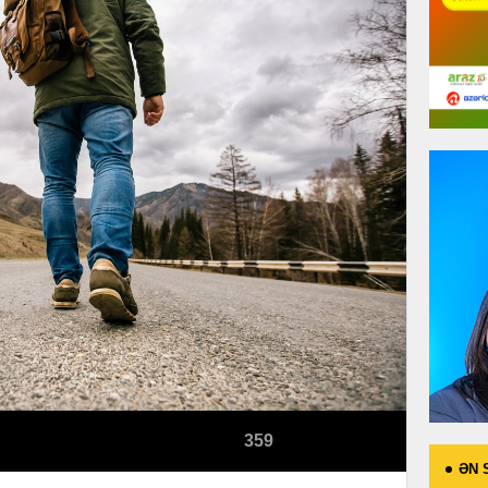
359
ƏN 