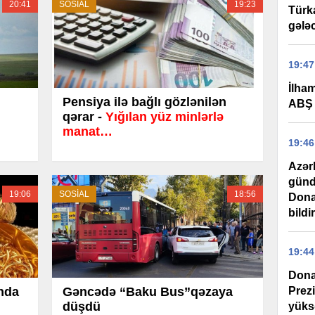
20:41
SOSİAL
19:23
Türk
gələ
19:47
İlha
Pensiya ilə bağlı gözlənilən
ABŞ 
qərar -
Yığılan yüz minlərlə
manat…
19:46
Azər
günd
19:06
SOSİAL
18:56
Dona
bildi
19:44
Dona
Prez
ında
Gəncədə “Baku Bus”qəzaya
düşdü
yüks