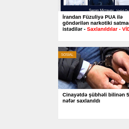
İrandan Füzuliyə PUA ilə
göndərilən narkotiki satm
istədilər -
Saxlanıldılar - V
SOSİAL
Cinayətdə şübhəli bilinən 
nəfər saxlanıldı