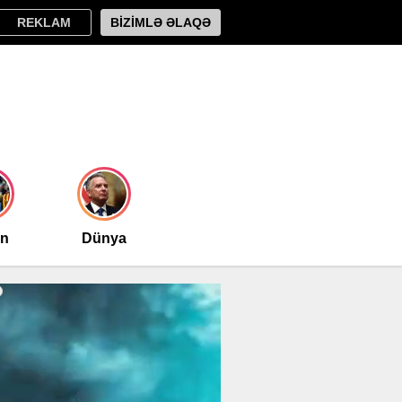
REKLAM
BİZİMLƏ ƏLAQƏ
an
Dünya