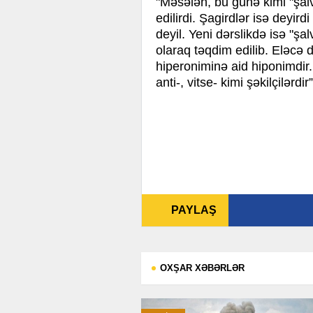
"Məsələn, bu günə kimi "şal
edilirdi. Şagirdlər isə deyir
deyil. Yeni dərslikdə isə "ş
olaraq təqdim edilib. Eləcə 
hiperoniminə aid hiponimdir.
anti-, vitse- kimi şəkilçilərdir”
PAYLAŞ
OXŞAR XƏBƏRLƏR