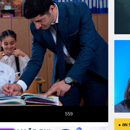
559
ƏN 