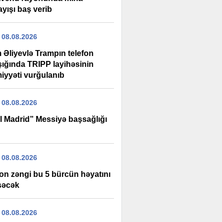
ayışı baş verib
 08.08.2026
 Əliyevlə Trampın telefon
şığında TRIPP layihəsinin
iyyəti vurğulanıb
 08.08.2026
l Madrid” Messiyə başsağlığı
 08.08.2026
fon zəngi bu 5 bürcün həyatını
şəcək
 08.08.2026