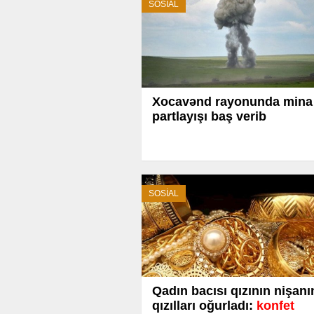
SOSİAL
Xocavənd rayonunda mina
partlayışı baş verib
SOSİAL
Qadın bacısı qızının nişan
qızılları oğurladı:
konfet