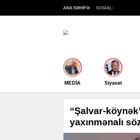
ANA SƏHİFƏ
SOSİAL:
MEDİA
Siyasət
“Şalvar-köynək”
yaxınmənalı sö