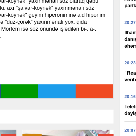
var-köynək” yaxınmənalı söz olaraq qəbul
partl
di ki, axı "şalvar-köynək” yaxınmənalı söz
alvar-köynək” geyim hiperoniminə aid hiponim
də "duz-çörək” yaxınmənalı yox, qida
20:27
 Morfem isə söz önündə işlədilən bi-, a-,
İlham
.
danı
əhəm
20:23
“Rea
verib
20:16
Tele
dəyi
20:07