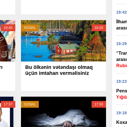
19:42
İlha
arası
18:40
SOSİAL
18:20
19:29
“Tra
arası
Rubi
rı
Bu ölkənin vətəndaşı olmaq
üçün imtahan verməlisiniz
19:23
Pensi
Yığı
17:37
SOSİAL
17:30
19:18
Koxa