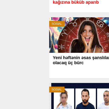
kağızına büküb aparıb
SOSİAL
Yeni həftənin əsas şanslıla
olacaq üç bürc
SOSİAL