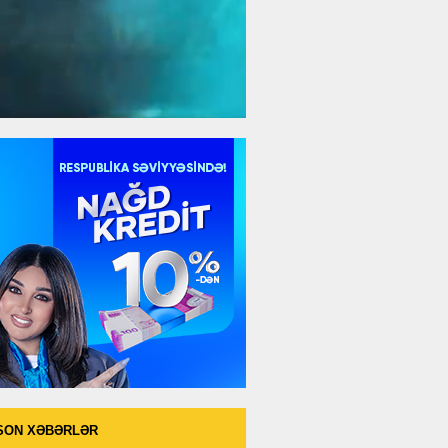
SON XƏBƏRLƏR