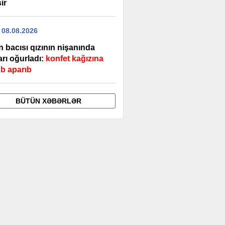
ir
 08.08.2026
 bacısı qızının nişanında
ları oğurladı:
konfet kağızına
b aparıb
BÜTÜN XƏBƏRLƏR