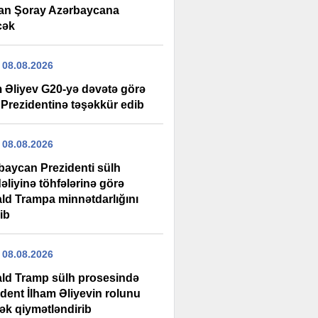
an Şoray Azərbaycana
cək
 08.08.2026
m Əliyev G20-yə dəvətə görə
Prezidentinə təşəkkür edib
 08.08.2026
baycan Prezidenti sülh
əliyinə töhfələrinə görə
ld Trampa minnətdarlığını
rib
 08.08.2026
ld Tramp sülh prosesində
ident İlham Əliyevin rolunu
ək qiymətləndirib