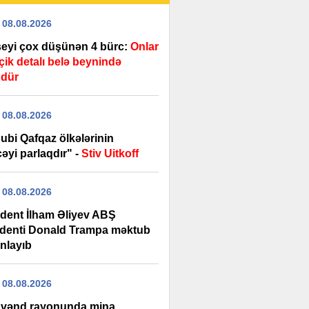
 08.08.2026
şeyi çox düşünən 4 bürc:
Onlar
çik detalı belə beynində
dür
 08.08.2026
ubi Qafqaz ölkələrinin
əyi parlaqdır" -
Stiv Uitkoff
 08.08.2026
ident İlham Əliyev ABŞ
identi Donald Trampa məktub
nlayıb
 08.08.2026
vənd rayonunda mina