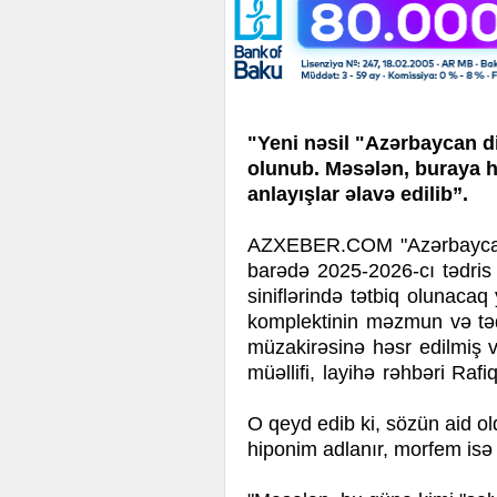
"Yeni nəsil "Azərbaycan dil
olunub. Məsələn, buraya 
anlayışlar əlavə edilib”.
AZXEBER.COM "Azərbaycan m
barədə 2025-2026-cı tədris 
siniflərində tətbiq olunacaq 
komplektinin məzmun və tədr
müzakirəsinə həsr edilmiş ve
müəllifi, layihə rəhbəri Rafi
O qeyd edib ki, sözün aid 
hiponim adlanır, morfem isə ö