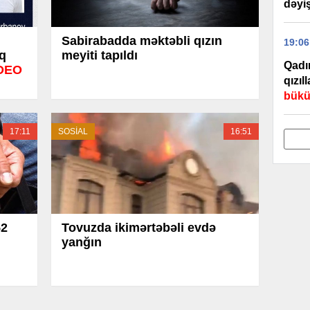
dəyiş
Sabirabadda məktəbli qızın
19:06
aq
meyiti tapıldı
Qadın
İDEO
qızıl
bükü
17:11
SOSİAL
16:51
52
Tovuzda ikimərtəbəli evdə
yanğın