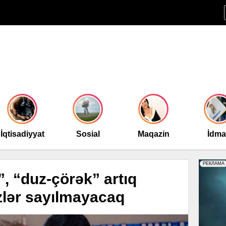
İqtisadiyyat
Sosial
Maqazin
İdm
, “duz-çörək” artıq
zlər sayılmayacaq