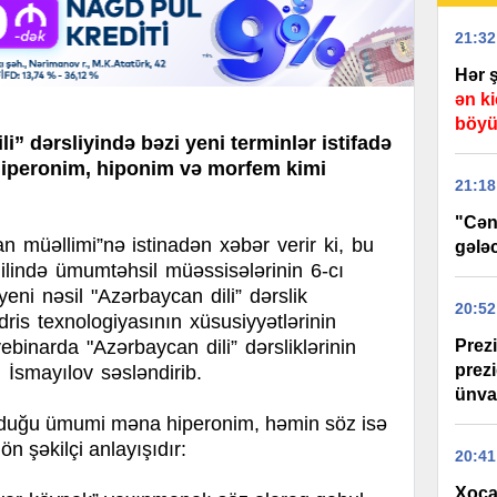
21:32
Hər 
ən ki
böyü
i” dərsliyində bəzi yeni terminlər istifadə
hiperonim, hiponim və morfem kimi
21:18
"Cən
üəllimi”nə istinadən xəbər verir ki, bu
gələc
ilində ümumtəhsil müəssisələrinin 6-cı
yeni nəsil "Azərbaycan dili” dərslik
20:52
is texnologiyasının xüsusiyyətlərinin
Prez
binarda "Azərbaycan dili” dərsliklərinin
prez
q İsmayılov səsləndirib.
ünva
olduğu ümumi məna hiperonim, həmin söz isə
n şəkilçi anlayışıdır:
20:41
Xoca