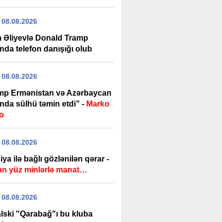
 08.08.2026
m Əliyevlə Donald Tramp
nda telefon danışığı olub
 08.08.2026
mp Ermənistan və Azərbaycan
nda sülhü təmin etdi” -
Marko
o
 08.08.2026
ya ilə bağlı gözlənilən qərar -
lan yüz minlərlə manat…
 08.08.2026
lski "Qarabağ"ı bu kluba