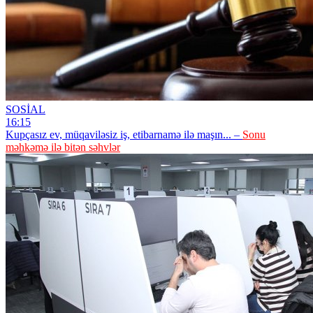
SOSİAL
16:15
Kupçasız ev, müqaviləsiz iş, etibarnamə ilə maşın... –
Sonu
məhkəmə ilə bitən səhvlər