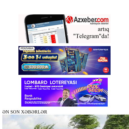
ƏN SON XƏBƏRLƏR