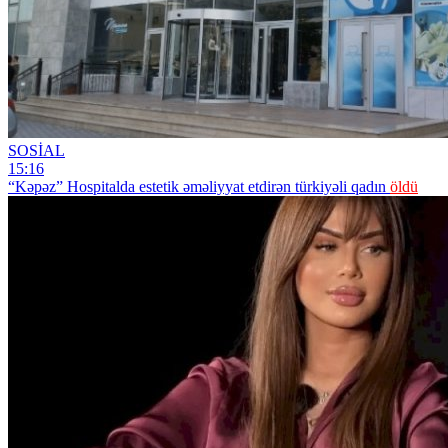
SOSİAL
15:16
“Kəpəz” Hospitalda estetik əməliyyat etdirən türkiyəli qadın
öldü