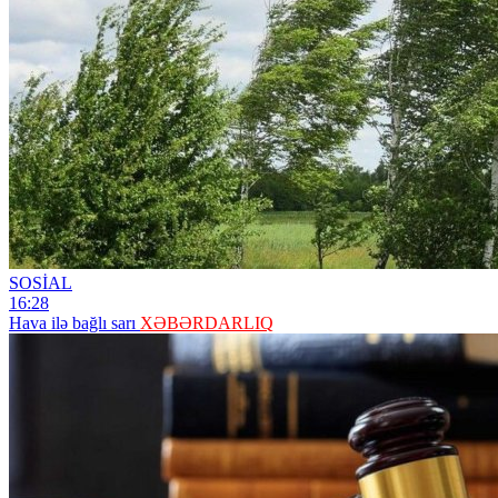
SOSİAL
16:28
Hava ilə bağlı sarı
XƏBƏRDARLIQ