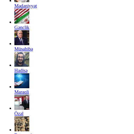
Mədəniyyət
Gənclik
Müsahibə
Hadisə
Maraqli
Özəl