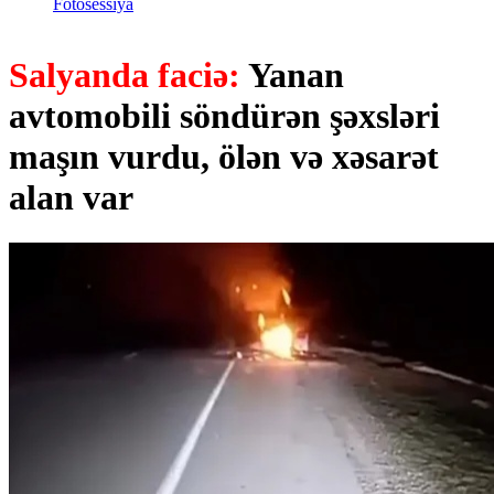
Fotosessiya
Salyanda faciə:
Yanan
avtomobili söndürən şəxsləri
maşın vurdu, ölən və xəsarət
alan var