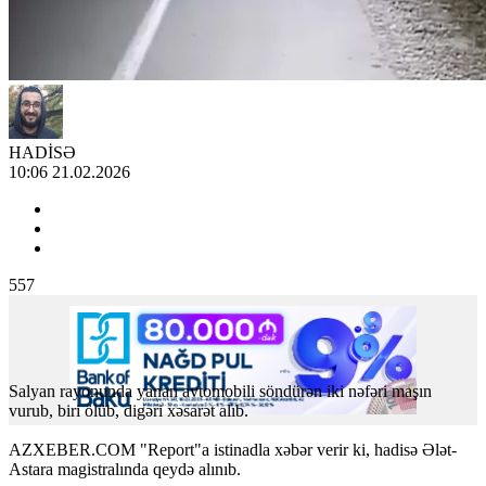
HADİSƏ
10:06 21.02.2026
557
Salyan rayonunda yanan avtomobili söndürən iki nəfəri maşın
vurub, biri ölüb, digəri xəsarət alıb.
AZXEBER.COM "Report"a istinadla xəbər verir ki, hadisə Ələt-
Astara magistralında qeydə alınıb.