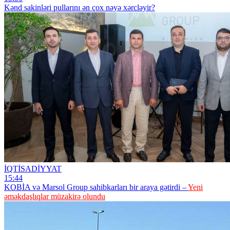
Kənd sakinləri pullarını ən çox nəyə xərcləyir?
İQTİSADİYYAT
15:44
KOBİA və Marsol Group sahibkarları bir araya gətirdi –
Yeni
əməkdaşlıqlar müzakirə olundu