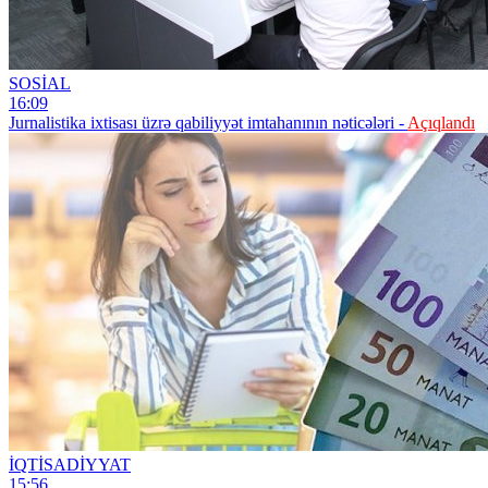
SOSİAL
16:09
Jurnalistika ixtisası üzrə qabiliyyət imtahanının nəticələri -
Açıqlandı
İQTİSADİYYAT
15:56