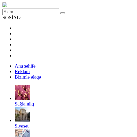
SOSİAL:
Ana səhifə
Reklam
Bizimlə əlaqə
Sağlamliq
Siyasət