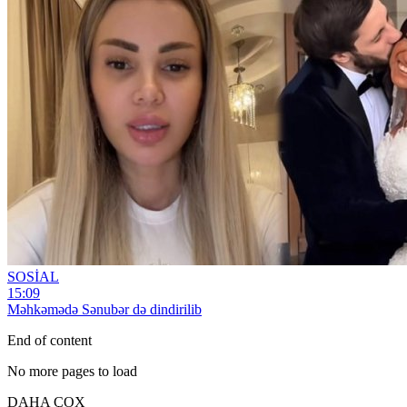
SOSİAL
15:09
Məhkəmədə Sənubər də dindirilib
End of content
No more pages to load
DAHA ÇOX