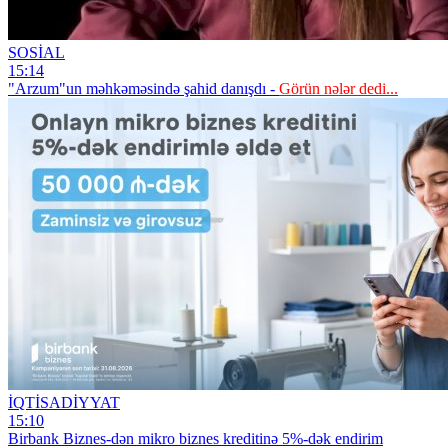
SOSİAL
15:14
"Arzum"un məhkəməsində şahid danışdı -
Görün nələr dedi...
İQTİSADİYYAT
15:10
Birbank Biznes-dən mikro biznes kreditinə 5%-dək endirim