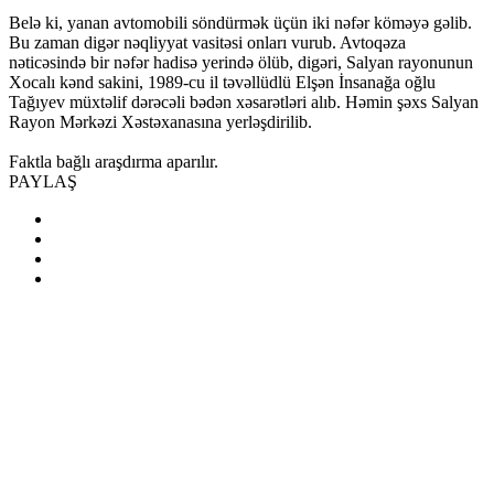
Belə ki, yanan avtomobili söndürmək üçün iki nəfər köməyə gəlib.
Bu zaman digər nəqliyyat vasitəsi onları vurub. Avtoqəza
nəticəsində bir nəfər hadisə yerində ölüb, digəri, Salyan rayonunun
Xocalı kənd sakini, 1989-cu il təvəllüdlü Elşən İnsanağa oğlu
Tağıyev müxtəlif dərəcəli bədən xəsarətləri alıb. Həmin şəxs Salyan
Rayon Mərkəzi Xəstəxanasına yerləşdirilib.
Faktla bağlı araşdırma aparılır.
PAYLAŞ