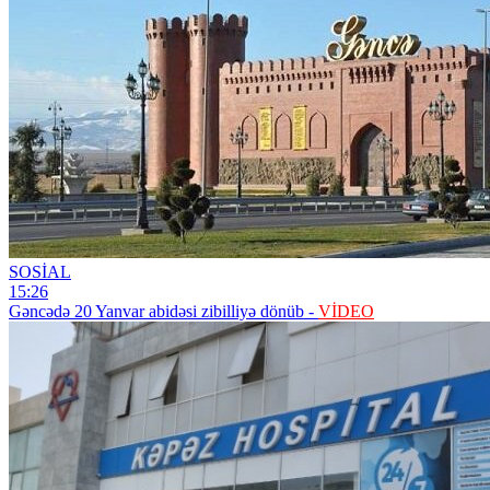
SOSİAL
15:26
Gəncədə 20 Yanvar abidəsi zibilliyə dönüb -
VİDEO