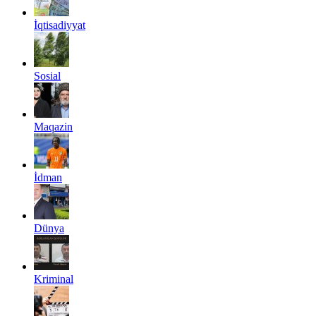
İqtisadiyyat
Sosial
Maqazin
İdman
Dünya
Kriminal