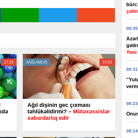
bürc
çətin
00:35
Azər
gəti
Yen
17:23
SAĞLAMLIQ
16:52
00:31
“Yut
verm
00:23
l
Ağıl dişinin gec çıxması
ikdə
təhlükəlidirmi? –
Mütəxəssislər
Onun
xəbərdarlıq edir
00:14