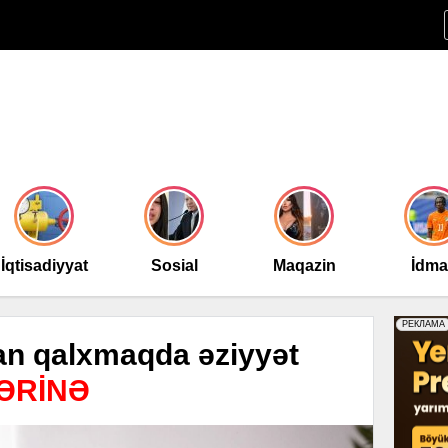
İqtisadiyyat
Sosial
Maqazin
İdm
an qalxmaqda əziyyət
ƏRİNƏ