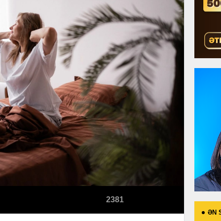
2381
ƏN 