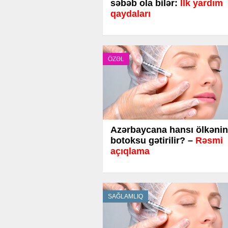
səbəb ola bilər:
İlk yardım
qaydaları
ÖZƏL
Azərbaycana hansı ölkənin
botoksu gətirilir? –
Rəsmi
açıqlama
SAĞLAMLIQ