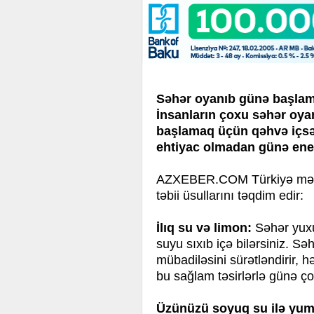
Səhər oyanıb günə başlama
İnsanların çoxu səhər oyan
başlamaq üçün qəhvə içsə 
ehtiyac olmadan günə ene
AZXEBER.COM Türkiyə mətbu
təbii üsullarını təqdim edir:
İlıq su və limon:
Səhər yuxu
suyu sıxıb içə bilərsiniz. S
mübadiləsini sürətləndirir, h
bu sağlam təsirlərlə günə çox
Üzünüzü soyuq su ilə yum