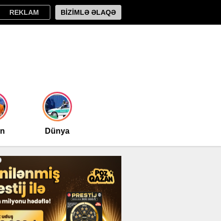
REKLAM
BİZİMLƏ ƏLAQƏ
an
Dünya