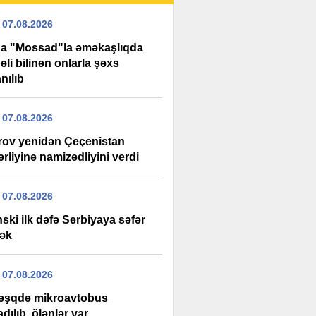
 07.08.2026
da "Mossad"la əməkaşlıqda
li bilinən onlarla şəxs
nılıb
 07.08.2026
rov yenidən Çeçenistan
rliyinə namizədliyini verdi
 07.08.2026
ski ilk dəfə Serbiyaya səfər
ək
 07.08.2026
şqdə mikroavtobus
adılıb, ölənlər var