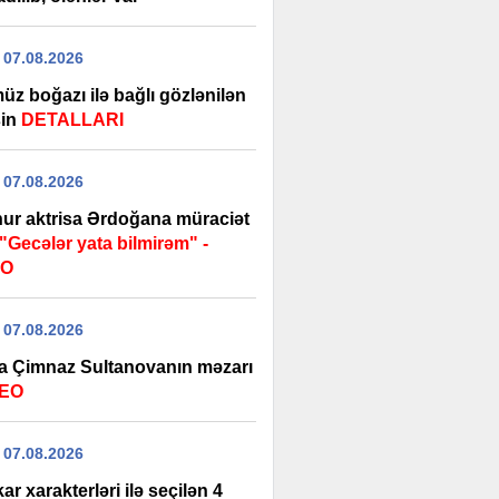
 07.08.2026
üz boğazı ilə bağlı gözlənilən
şin
DETALLARI
 07.08.2026
ur aktrisa Ərdoğana müraciət
"Gecələr yata bilmirəm" -
EO
 07.08.2026
a Çimnaz Sultanovanın məzarı
DEO
 07.08.2026
ar xarakterləri ilə seçilən 4