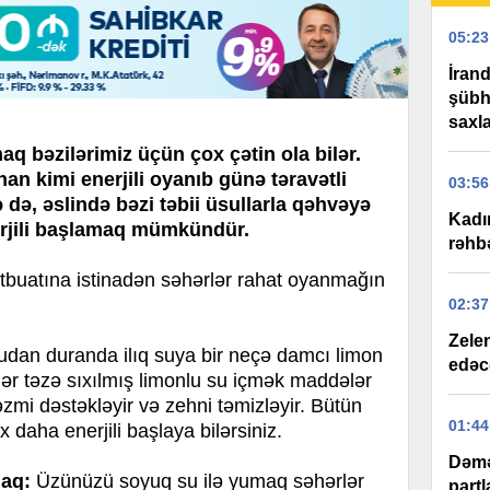
05:23
İran
şübhə
saxla
q bəzilərimiz üçün çox çətin ola bilər.
an kimi enerjili oyanıb günə təravətli
03:56
də, əslində bəzi təbii üsullarla qəhvəyə
Kadı
rjili başlamaq mümkündür.
rəhbə
atına istinadən səhərlər rahat oyanmağın
02:37
Zelen
dan duranda ilıq suya bir neçə damcı limon
edəc
əhər təzə sıxılmış limonlu su içmək maddələr
əzmi dəstəkləyir və zehni təmizləyir. Bütün
01:44
 daha enerjili başlaya bilərsiniz.
Dəmə
aq:
Üzünüzü soyuq su ilə yumaq səhərlər
partl