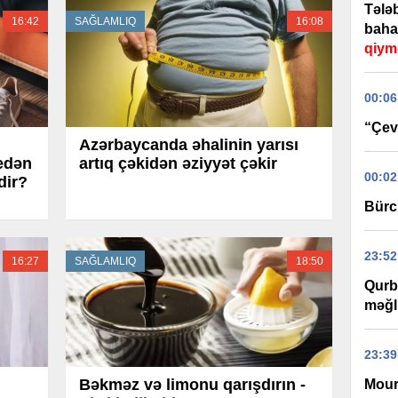
Tələb
16:42
SAĞLAMLIQ
16:08
baha
qiym
00:06
“Çevi
Azərbaycanda əhalinin yarısı
edən
artıq çəkidən əziyyət çəkir
00:02
dir?
Bürc
23:52
16:27
SAĞLAMLIQ
18:50
Qurb
məğl
23:39
Bəkməz və limonu qarışdırın -
Mour