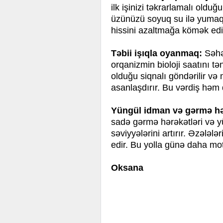
ilk işinizi təkrarlamalı old
üzünüzü soyuq su ilə yumaq 
hissini azaltmağa kömək edir
Təbii işıqla oyanmaq:
Səhə
orqanizmin bioloji saatını t
olduğu siqnalı göndərilir və
asanlaşdırır. Bu vərdiş həm 
Yüngül idman və gərmə hər
sadə gərmə hərəkətləri və 
səviyyələrini artırır. Əzələl
edir. Bu yolla günə daha moti
Oksana