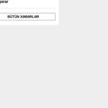
qərar
BÜTÜN XƏBƏRLƏR