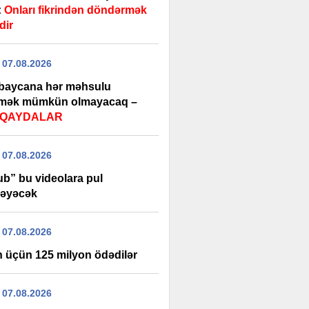
:
Onları fikrindən döndərmək
dir
 07.08.2026
baycana hər məhsulu
rmək mümkün olmayacaq –
i QAYDALAR
 07.08.2026
ub” bu videolara pul
əyəcək
 07.08.2026
 üçün 125 milyon ödədilər
 07.08.2026