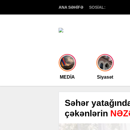
ANA SƏHİFƏ
SOSİAL:
MEDİA
Siyasət
Səhər yatağınd
çəkənlərin
NƏZ