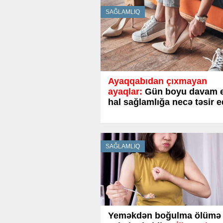
SAĞLAMLIQ
Ayaqqabıdan çıxmayan
ayaqlar:
Gün boyu davam 
hal sağlamlığa necə təsir e
SAĞLAMLIQ
Yeməkdən boğulma ölümə