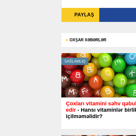
PAYLAŞ
OXŞAR XƏBƏRLƏR
SAĞLAMLIQ
Çoxları vitamini səhv qəbu
edir
- Hansı vitaminlər birl
içilməməlidir?