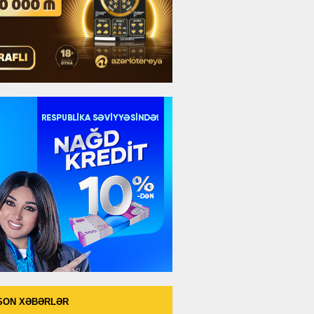
SON XƏBƏRLƏR