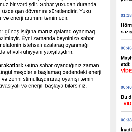
uğunuz bir vərdişdir. Səhər yuxudan duranda
üzdə qan dövranını sürətləndirir. Yuxu
01:18
 və enerji artımını təmin edir.
Hörm
r günəş işığına məruz qalaraq oyanmaq
sazi
ənzimləyir. Eyni zamanda beyninizə səhər
 melatonin istehsalı azalaraq oyanmağı
00:46
də əhval-ruhiyyəni yaxşılaşdırır.
Məşh
etdi:
əkətləri:
Günə səhər oyandığınız zaman
VİD
yüngül məşqlərlə başlamaq bədəndəki enerji
əri və zehni stimullaşdıraraq oyanışı təmin
vasiyalı və enerjili başlaya bilərsiniz.
00:40
Bu d
-
Vİ
00:38
İnadk