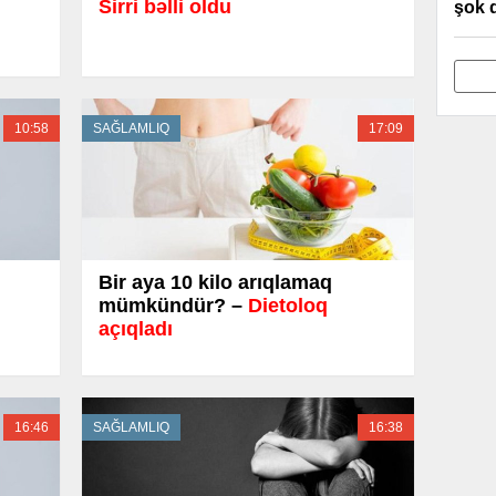
Sirri bəlli oldu
şok 
10:58
SAĞLAMLIQ
17:09
Bir aya 10 kilo arıqlamaq
mümkündür? –
Dietoloq
açıqladı
16:46
SAĞLAMLIQ
16:38