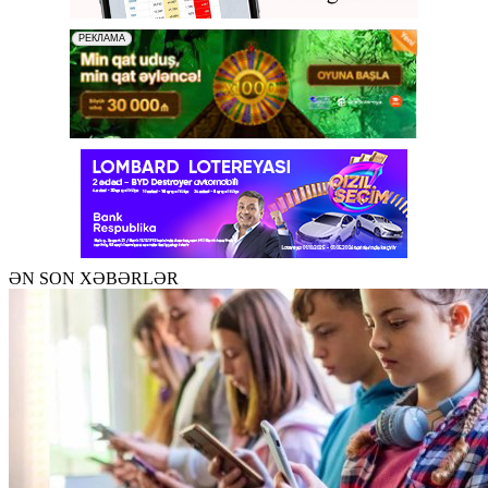
ƏN SON XƏBƏRLƏR