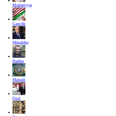
Mədəniyyət
Gənclik
Müsahibə
Hadisə
Maraqli
Özəl