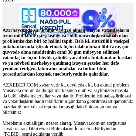
12370
Azərbaycanda sürücülük vəsiqəsi almaq istəyən vətəndaşların
uzun müddətdir qarşılaşdığı və ciddi narazılıqlara səbəb olan
problemlərdən biri öz həllini tapıb. Belə ki, sürücülük vəsiqəsi
imtahanlarında iştirak etmək üçün tələb olunan tibbi arayışın
qüvvədə olma müddətinin cəmi 30 gün müəyyən edilməsi
vətəndaşlar üçün böyük çətinlik yaradırdı. İmtahandan kəsilən
və ya növbəti mərhələyə qatılmaq istəyən şəxslər hər dəfə
yenidən rentgen, laborator analizlər və bütün tibbi
prosedurlardan keçmək məcburiyyətində qalırdılar.
AZXEBER.COM xəbər verir ki, qeyd edək ki, bu aktual problem
Musavat.com-un da diqqət mərkəzində olub və saytımızda məsələ
ilə bağlı silsilə materiallar yayımlanıb. Problemin ictimailəşdirilməsi
və vətəndaşların haqlı təkliflərinin gündəmə gətirilməsi istiqamətində
hazırladığımız xüsusi reportajları aşağıdakı linklərdən oxuya
bilərsiniz:
Məsələnin aktuallığını nəzərə alaraq, Musavat.com-un sorğusuna
cavab olaraq Tibbi Ərazi Bölmələrini İdarəetmə Birliyindən
(TƏBİB) rəsmi açıqlama verilib.