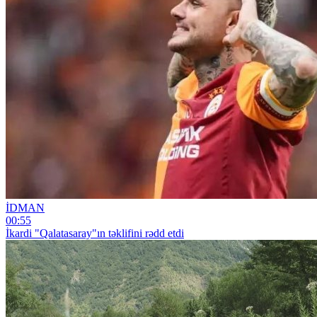
İDMAN
00:55
İkardi "Qalatasaray"ın təklifini rədd etdi