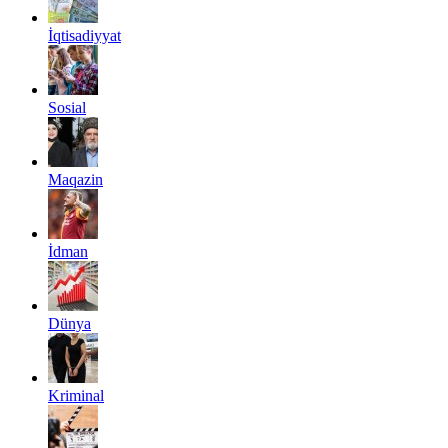
İqtisadiyyat
Sosial
Maqazin
İdman
Dünya
Kriminal