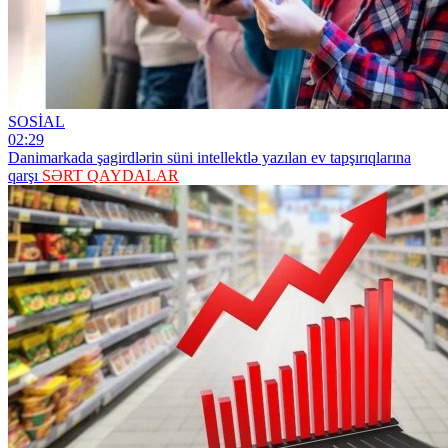
SOSİAL
02:29
Danimarkada şagirdlərin süni intellektlə yazılan ev tapşırıqlarına
qarşı
SƏRT QAYDALAR