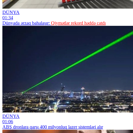
DÜNYA
01:34
Dünyada ərzaq bahalaşır:
Qiymətlər rekord həddə çatdı
DÜNYA
01:06
ABŞ dronlara qarşı 400 milyonluq lazer sistemləri alır