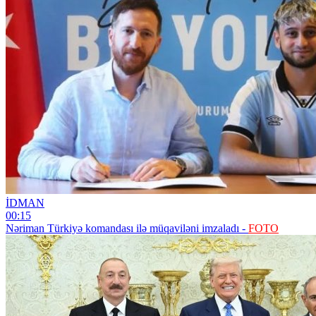
İDMAN
00:15
Nəriman Türkiyə komandası ilə müqaviləni imzaladı -
FOTO