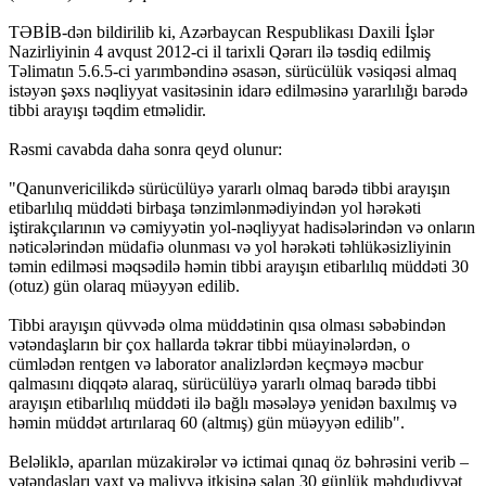
​TƏBİB-dən bildirilib ki, Azərbaycan Respublikası Daxili İşlər
Nazirliyinin 4 avqust 2012-ci il tarixli Qərarı ilə təsdiq edilmiş
Təlimatın 5.6.5-ci yarımbəndinə əsasən, sürücülük vəsiqəsi almaq
istəyən şəxs nəqliyyat vasitəsinin idarə edilməsinə yararlılığı barədə
tibbi arayışı təqdim etməlidir.
​Rəsmi cavabda daha sonra qeyd olunur:
​"Qanunvericilikdə sürücülüyə yararlı olmaq barədə tibbi arayışın
etibarlılıq müddəti birbaşa tənzimlənmədiyindən yol hərəkəti
iştirakçılarının və cəmiyyətin yol-nəqliyyat hadisələrindən və onların
nəticələrindən müdafiə olunması və yol hərəkəti təhlükəsizliyinin
təmin edilməsi məqsədilə həmin tibbi arayışın etibarlılıq müddəti 30
(otuz) gün olaraq müəyyən edilib.
​Tibbi arayışın qüvvədə olma müddətinin qısa olması səbəbindən
vətəndaşların bir çox hallarda təkrar tibbi müayinələrdən, o
cümlədən rentgen və laborator analizlərdən keçməyə məcbur
qalmasını diqqətə alaraq, sürücülüyə yararlı olmaq barədə tibbi
arayışın etibarlılıq müddəti ilə bağlı məsələyə yenidən baxılmış və
həmin müddət artırılaraq 60 (altmış) gün müəyyən edilib".
​Beləliklə, aparılan müzakirələr və ictimai qınaq öz bəhrəsini verib –
vətəndaşları vaxt və maliyyə itkisinə salan 30 günlük məhdudiyyət