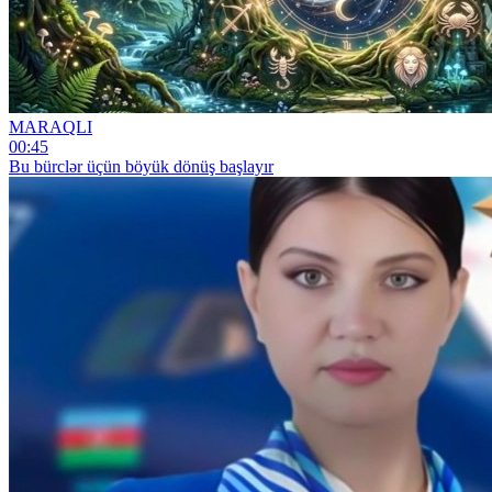
MARAQLI
00:45
Bu bürclər üçün böyük dönüş başlayır