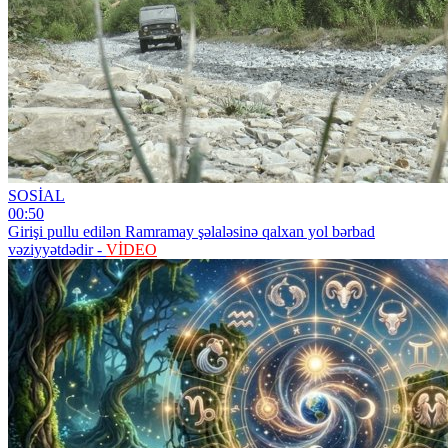
SOSİAL
00:50
Girişi pullu edilən Ramramay şəlaləsinə qalxan yol bərbad
vəziyyətdədir -
VİDEO