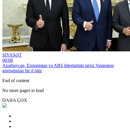
SİYASƏT
00:08
Azərbaycan, Ermənistan və ABŞ liderlərinin tarixi Vaşinqton
görüşündən bir il ötür
End of content
No more pages to load
DAHA ÇOX