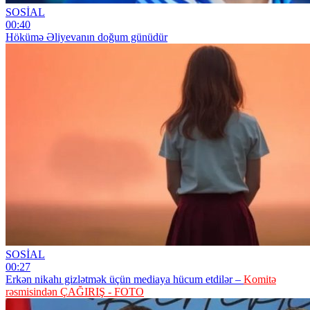
SOSİAL
00:40
Hökümə Əliyevanın doğum günüdür
SOSİAL
00:27
Erkən nikahı gizlətmək üçün mediaya hücum etdilər –
Komitə
rəsmisindən ÇAĞIRIŞ - FOTO