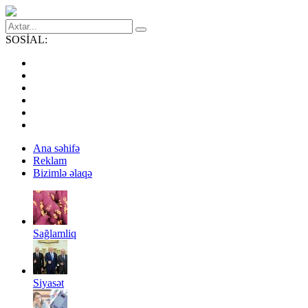
SOSİAL:
Ana səhifə
Reklam
Bizimlə əlaqə
Sağlamliq
Siyasət