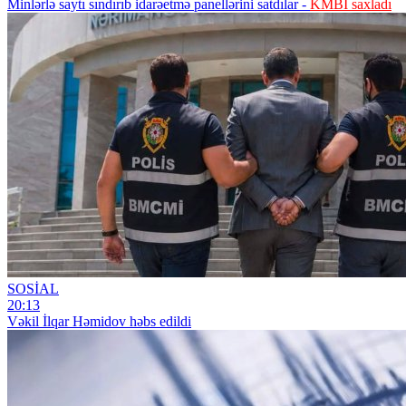
Minlərlə saytı sındırıb idarəetmə panellərini satdılar -
KMBİ saxladı
SOSİAL
20:13
Vəkil İlqar Həmidov həbs edildi