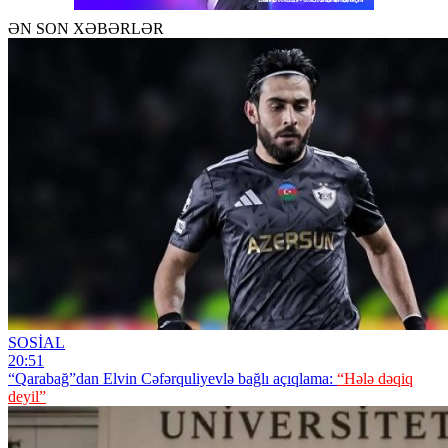
ƏN SON XƏBƏRLƏR
SOSİAL
20:51
“Qarabağ”dan Elvin Cəfərquliyevlə bağlı açıqlama:
“Hələ dəqiq
deyil”