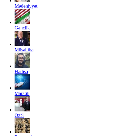
Mədəniyyət
Gənclik
Müsahibə
Hadisə
Maraqli
Özəl