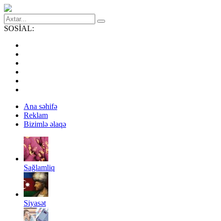
SOSİAL:
Ana səhifə
Reklam
Bizimlə əlaqə
Sağlamliq
Siyasət