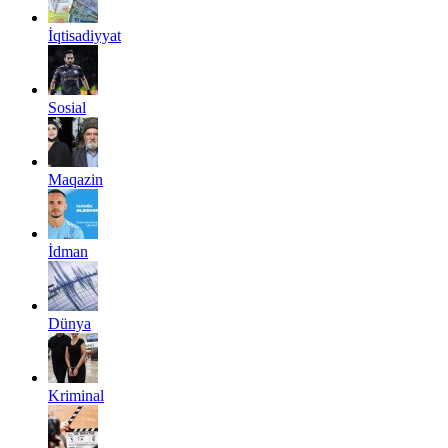
İqtisadiyyat
Sosial
Maqazin
İdman
Dünya
Kriminal