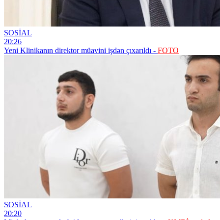
SOSİAL
20:26
Yeni Klinikanın direktor müavini işdən çıxarıldı -
FOTO
SOSİAL
20:20