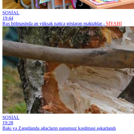
SOSİAL
19:44
Rus bölməsində ən yüksək nəticə göstərən məktəblər -
SİYAHI
SOSİAL
19:28
Bakı və Zəngilanda ağacların qanunsuz kəsilməsi aşkarlandı