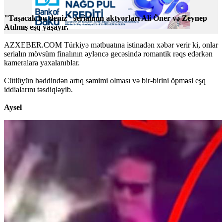
"Taşacak bu deniz" serialının aktyorları Ali Öner və Zeynep
Atılmış eşq yaşayır.
AZXEBER.COM Türkiyə mətbuatına istinadən xəbər verir ki, onlar
serialın mövsüm finalının əyləncə gecəsində romantik rəqs edərkən
kameralara yaxalanıblar.
Cütlüyün həddindən artıq səmimi olması və bir-birini öpməsi eşq
iddialarını təsdiqləyib.
Aysel