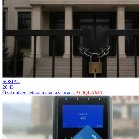
SOSİAL
20:43
Özəl universitetlərə maraq azalacaq -
AÇIQLAMA