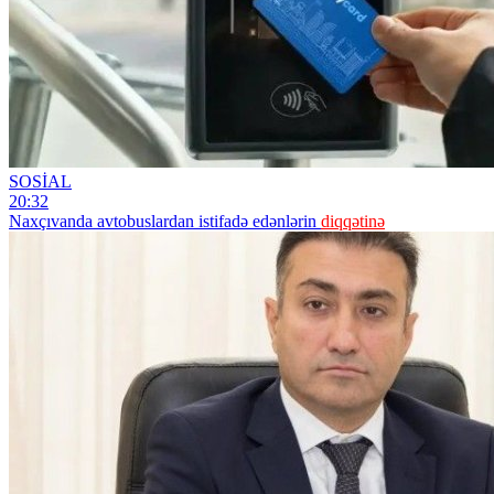
SOSİAL
20:32
Naxçıvanda avtobuslardan istifadə edənlərin
diqqətinə