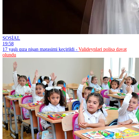
SOSİAL
19:58
17 yaşlı qıza nişan mərasimi keçirildi -
Valideynləri polisə dəvət
olundu