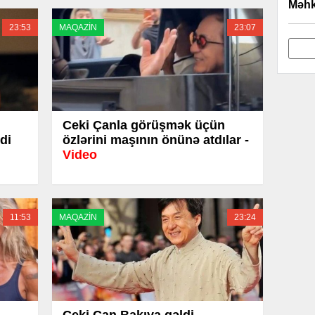
Məhk
23:53
MAQAZİN
23:07
Ceki Çanla görüşmək üçün
di
özlərini maşının önünə atdılar -
Video
11:53
MAQAZİN
23:24
Ceki Çan Bakıya gəldi