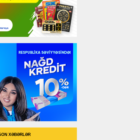
SON XƏBƏRLƏR