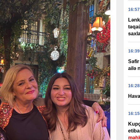
16:57
Lənk
təqa
saxla
16:39
Səfi
ailə
16:28
Hava 
16:15
Kupça
etiba
məhk