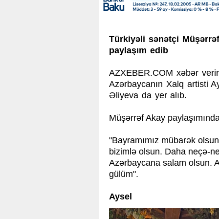
Türkiyəli sənətçi Müşərr
paylaşım edib
AZXEBER.COM xəbər verir k
Azərbaycanın Xalq artisti 
Əliyeva da yer alıb.
Müşərrəf Akay paylaşımında b
"Bayramımız mübarək olsun. 
bizimlə olsun. Daha neçə-n
Azərbaycana salam olsun. A
gülüm".
Aysel