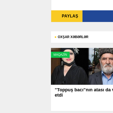
PAYLAŞ
OXŞAR XƏBƏRLƏR
MAQAZİN
"Toppuş bacı"nın atası da 
etdi