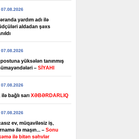
 07.08.2026
əranda yardım adı ilə
üdçüləri aldadan şəxs
nıldı
 07.08.2026
r postuna yüksələn tanınmış
 nümayəndələri –
SİYAHI
 07.08.2026
ilə bağlı sarı
XƏBƏRDARLIQ
 07.08.2026
sız ev, müqaviləsiz iş,
rnamə ilə maşın... –
Sonu
əmə ilə bitən səhvlər