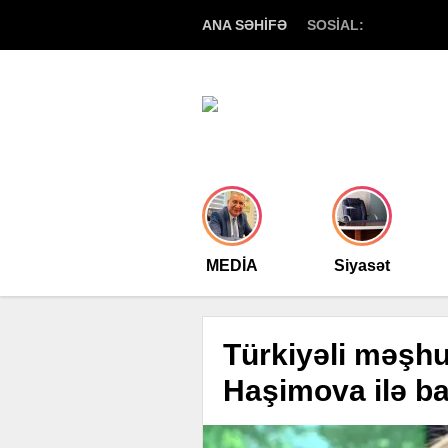
ANA SƏHİFƏ
SOSİAL:
MEDİA
Siyasət
Türkiyəli məşh
Haşimova ilə ba