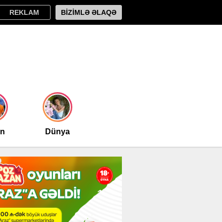
REKLAM
BİZİMLƏ ƏLAQƏ
an
Dünya