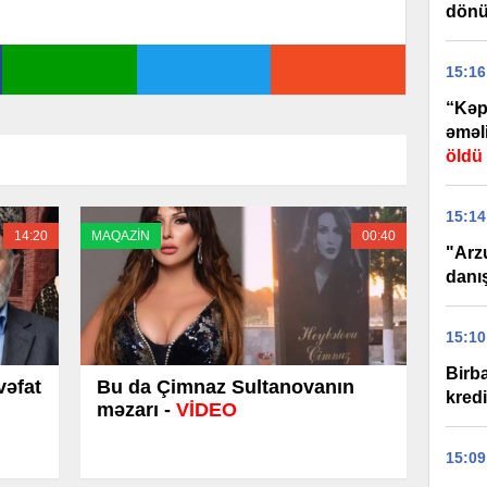
dönü
15:16
“Kəp
əməli
öldü
15:14
14:20
MAQAZİN
00:40
"Arz
danı
15:10
Birb
vəfat
Bu da Çimnaz Sultanovanın
kred
məzarı -
VİDEO
15:09