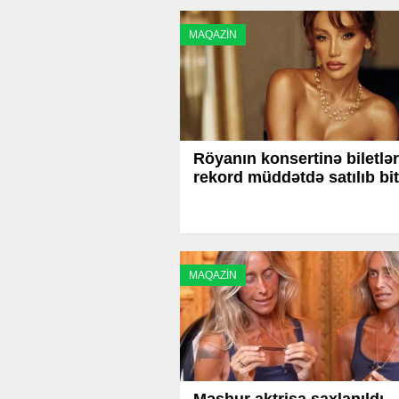
MAQAZİN
Röyanın konsertinə biletlər
rekord müddətdə satılıb bit
MAQAZİN
Məşhur aktrisa saxlanıldı