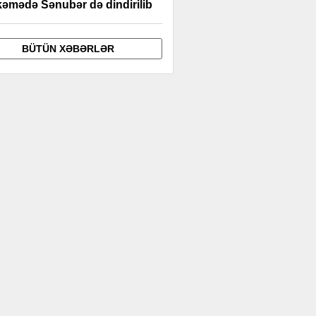
əmədə Sənubər də dindirilib
BÜTÜN XƏBƏRLƏR