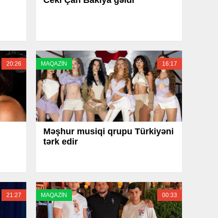
20:26
MAQAZİN
16:17
Məşhur musiqi qrupu Türkiyəni
tərk edir
21:27
MAQAZİN
00:33