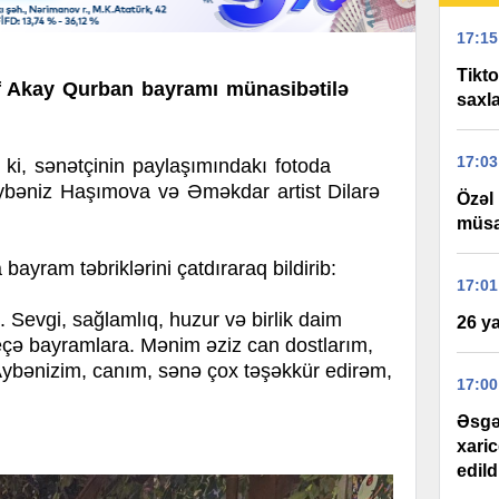
17:15
Tikt
əf Akay Qurban bayramı münasibətilə
saxla
17:03
i, sənətçinin paylaşımındakı fotoda
Aybəniz Haşımova və Əməkdar artist Dilarə
Özəl
müsa
ayram təbriklərini çatdıraraq bildirib:
17:01
Sevgi, sağlamlıq, huzur və birlik daim
26 ya
eçə bayramlara. Mənim əziz can dostlarım,
ybənizim, canım, sənə çox təşəkkür edirəm,
17:00
Əsgə
xaric
edild