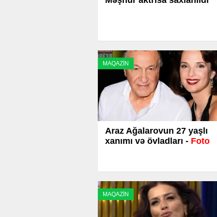
MAQAZİN
Araz Ağalarovun 27 yaşlı
xanımı və övladları -
Foto
MAQAZİN