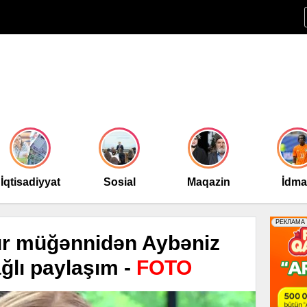
İqtisadiyyat
Sosial
Maqazin
İdm
ur müğənnidən Aybəniz
ğlı paylaşım -
FOTO