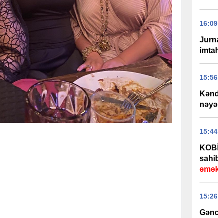
16:09
Jurna
imtah
15:56
Kənd 
nəyə
15:44
KOBİ
sahib
əmək
15:26
Gəncə