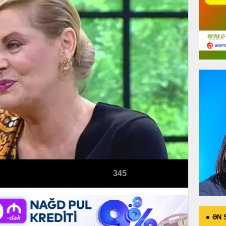
345
ƏN 