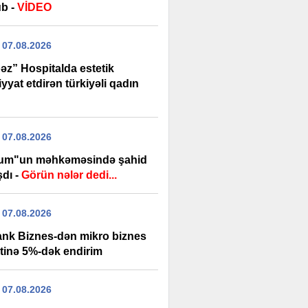
b -
VİDEO
 07.08.2026
əz” Hospitalda estetik
yyat etdirən türkiyəli qadın
 07.08.2026
um"un məhkəməsində şahid
şdı -
Görün nələr dedi...
 07.08.2026
ank Biznes-dən mikro biznes
itinə 5%-dək endirim
 07.08.2026