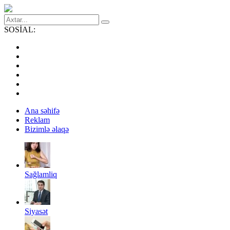
SOSİAL:
Ana səhifə
Reklam
Bizimlə əlaqə
Sağlamliq
Siyasət