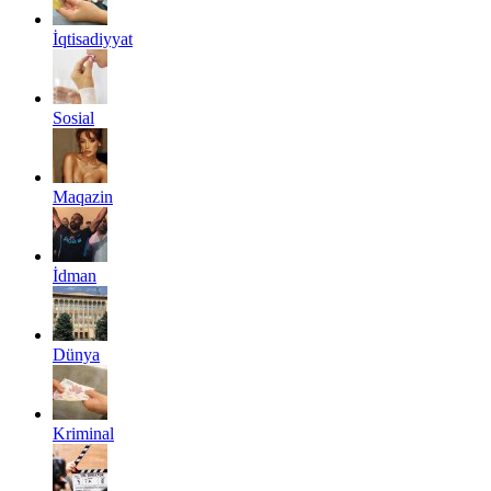
İqtisadiyyat
Sosial
Maqazin
İdman
Dünya
Kriminal