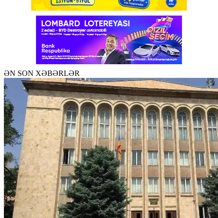
ƏN SON XƏBƏRLƏR