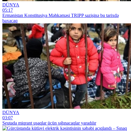
DÜNYA
05:17
Ermənistan Konstitusiya Məhkəməsi TRIPP sazişinə bu tarixdə
baxacaq
DÜNYA
03:07
Seutada miqrant uşaqlar üçün sığınacaqlar yaradılır