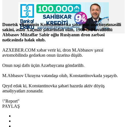
Donetsk vilayətinin Konstantinovka şəhərinin azərbaycanəsilli
sakini, əslən Xaçmaz şəhərindən olan, 1968-ci il təvəllüdlü
Abbasov Müzəffər Sabir oğlu Rusiyanın dron zərbəsi
nəticəsində həlak olub.
AZXEBER.COM xəbər verir ki, dron M.Abbasov şəxsi
avtomobilində gedərkən onun üzərinə düşüb.
Onun nəşi dəfn üçün Azərbaycana göndərilib.
M.Abbasov Ukrayna vətəndaşı olub, Konstantinovkada yaşayıb.
Qeyd edək ki, Konstantinovka şəhəri hazırda aktiv döyüş
əməliyyatları zonasıdır.
\
"Report"
PAYLAŞ