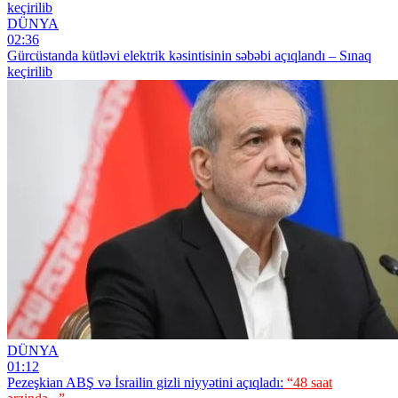
DÜNYA
02:36
Gürcüstanda kütləvi elektrik kəsintisinin səbəbi açıqlandı – Sınaq
keçirilib
DÜNYA
01:12
Pezeşkian ABŞ və İsrailin gizli niyyətini açıqladı:
“48 saat