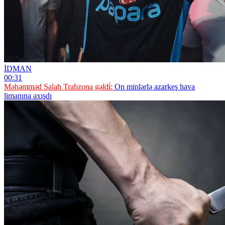
İDMAN
00:31
Məhəmməd Salah Trabzona gəldi̇:
On minlərlə azarkeş hava
limanına axışdı