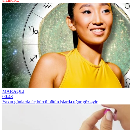
ərzində...”
MARAQLI
00:48
Yaxın günlərdə üç bürcü bütün işlərdə uğur gözləyir