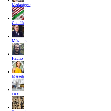
Mədəniyyət
Gənclik
Müsahibə
Hadisə
Maraqli
Özəl