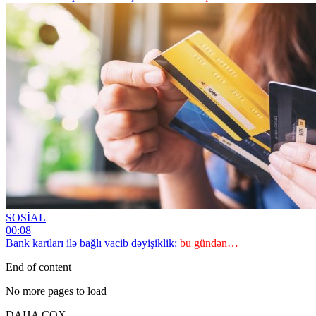
SOSİAL
00:08
Bank kartları ilə bağlı vacib dəyişiklik:
bu gündən…
End of content
No more pages to load
DAHA ÇOX