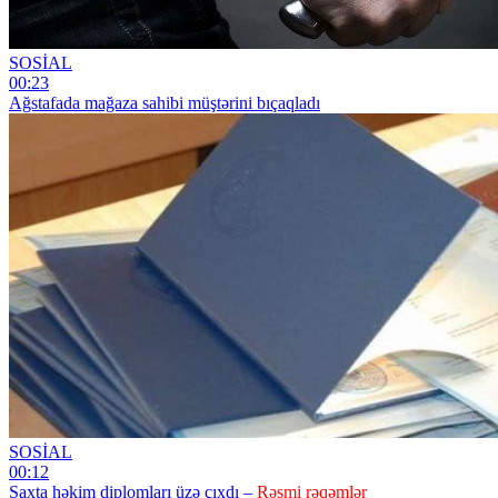
SOSİAL
00:23
Ağstafada mağaza sahibi müştərini bıçaqladı
SOSİAL
00:12
Saxta həkim diplomları üzə çıxdı –
Rəsmi rəqəmlər