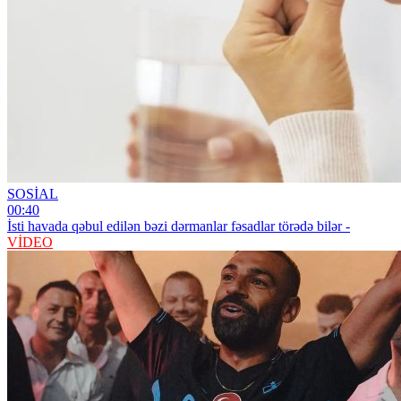
SOSİAL
00:40
İsti havada qəbul edilən bəzi dərmanlar fəsadlar törədə bilər -
VİDEO