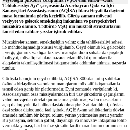
Veysəloğlu Şirkətlər Qrupunda (VŞQ) elan edilən "Qida
Təhlükəsizliyi Ayı” çərçivəsində Azərbaycan Qida və İçki
Sənayeçiləri Assosiasiyasının (AQİSA) İdarə Heyəti ilə dəyirmi
masa formatında görüş keçirilib. Görüş zamanı mövcud
vəziyyət və gələcək əməkdaşlıq imkanları və perspektivləri
müzakirə olunub. Tədbirdə VŞQ-nin müxtəlif strukturlarını
təmsil edən rəhbər şəxslər iştirak ediblər.
Müzakirələr zamanı əməkdaşlığın yalnız qida təhlükəsizliyi sahəsi
ilə məhdudlaşmadığı xüsusi vurğulanıb. Qeyd olunub ki, gələcəkdə
- vergi, gömrük və digər biznesi maraqlandıran sahələrdə qarşılıqlı
fəaliyyət, müvafiq sahələrə nəzarət edən dövlət qurumları ilə
əlaqələrin təkmilləşdirilməsi istiqamətində addımlar atılması nəzərdə
tutulur.
Görüşdə həmçinin qeyd edilib ki, AQİSA 300-dən artıq sahibkarı
özündə birləşdirən və onların maraqlarını müxtəlif istiqamətlərdə
təmsil edən geniş bir platformadır. Eyni zamanda vurğulanıb ki,
Assosiasiyanın əsas missiyalarından biri üzv şirkətlərin çağırışlarını
vahid mövqedən dövlət qurumlarına çatdırmaq və bu məsələlərin
açıq dialoq yolu ilə həllinə dəstək olmaqdır. Xatırladılıb ki, dövlət-
özəl sektor dialoqunda fəal iştirak, AQİSA-nın sahibkarlarla dövlət
arasında mühüm bir körpü rolunu yerinə yetirməsinə şərait yaradır.
Bu yanaşma, sektorun şəffaf, dayanıqlı və innovativ inkişafına töhfə
verməklə yanaşı, hər bir üzv şirkətin fərdi maraqlarının qorunmasına