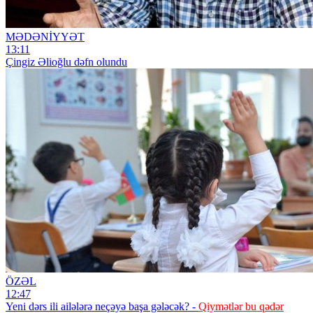
MƏDƏNİYYƏT
13:11
Çingiz Əlioğlu dəfn olundu
ÖZƏL
12:47
Yeni dərs ili ailələrə neçəyə başa gələcək? -
Qiymətlər bu qədər