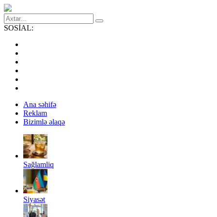
SOSİAL:
Ana səhifə
Reklam
Bizimlə əlaqə
Sağlamliq
Siyasət