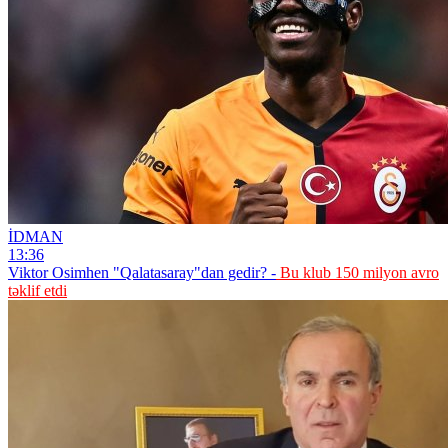
İDMAN
13:36
Viktor Osimhen "Qalatasaray"dan gedir? -
Bu klub 150 milyon avro
təklif etdi