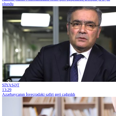
olundu
SİYASƏT
13:29
Azərbaycanın İsveçrədəki səfiri geri çağırıldı