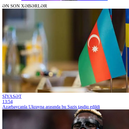
ƏN SON XƏBƏRLƏR
SİYASƏT
13:54
Azərbaycanla Ukrayna arasında bu Saziş təsdiq edildi