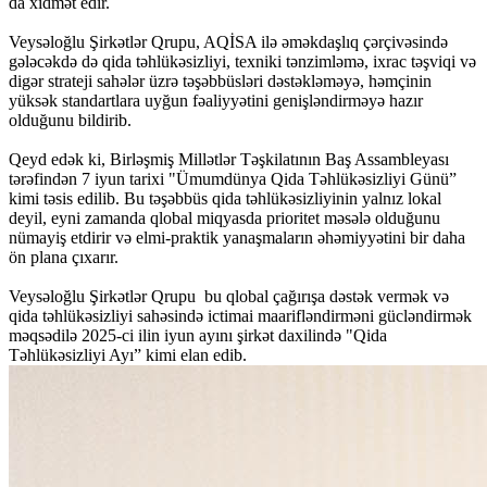
da xidmət edir.
Veysəloğlu Şirkətlər Qrupu, AQİSA ilə əməkdaşlıq çərçivəsində
gələcəkdə də qida təhlükəsizliyi, texniki tənzimləmə, ixrac təşviqi və
digər strateji sahələr üzrə təşəbbüsləri dəstəkləməyə, həmçinin
yüksək standartlara uyğun fəaliyyətini genişləndirməyə hazır
olduğunu bildirib.
Qeyd edək ki, Birləşmiş Millətlər Təşkilatının Baş Assambleyası
tərəfindən 7 iyun tarixi "Ümumdünya Qida Təhlükəsizliyi Günü”
kimi təsis edilib. Bu təşəbbüs qida təhlükəsizliyinin yalnız lokal
deyil, eyni zamanda qlobal miqyasda prioritet məsələ olduğunu
nümayiş etdirir və elmi-praktik yanaşmaların əhəmiyyətini bir daha
ön plana çıxarır.
Veysəloğlu Şirkətlər Qrupu bu qlobal çağırışa dəstək vermək və
qida təhlükəsizliyi sahəsində ictimai maarifləndirməni gücləndirmək
məqsədilə 2025-ci ilin iyun ayını şirkət daxilində "Qida
Təhlükəsizliyi Ayı” kimi elan edib.