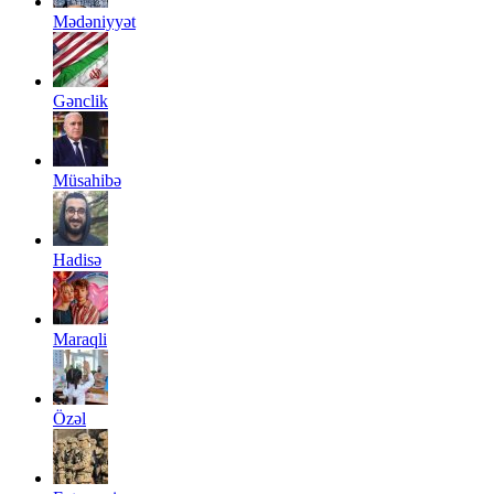
Mədəniyyət
Gənclik
Müsahibə
Hadisə
Maraqli
Özəl