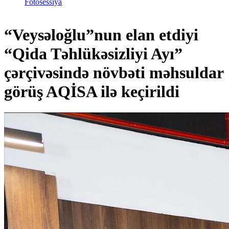
Fotosessiya
“Veysəloğlu”nun elan etdiyi
“Qida Təhlükəsizliyi Ayı”
çərçivəsində növbəti məhsuldar
görüş AQİSA ilə keçirildi