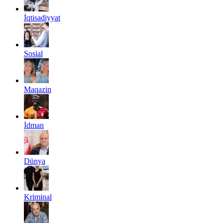
İqtisadiyyat
Sosial
Maqazin
İdman
Dünya
Kriminal