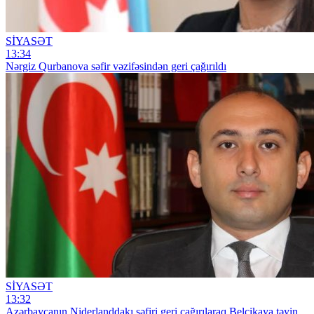
SİYASƏT
13:34
Nərgiz Qurbanova səfir vəzifəsindən geri çağırıldı
SİYASƏT
13:32
Azərbaycanın Niderlanddakı səfiri geri çağırılaraq Belçikaya təyin