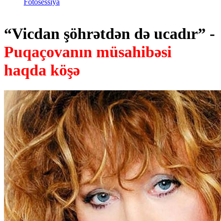
Fotosessiya
“Vicdan şöhrətdən də ucadır” -
Puqaçovanın müsahibəsi
haqda köşə