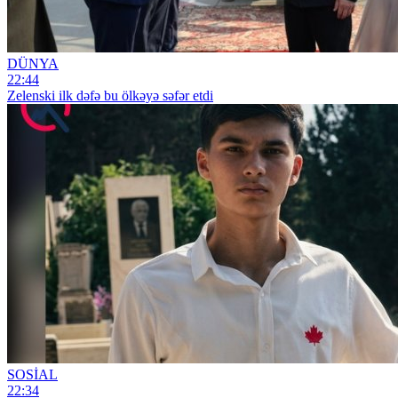
DÜNYA
22:44
Zelenski ilk dəfə bu ölkəyə səfər etdi
SOSİAL
22:34