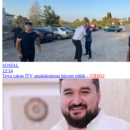
SOSİAL
22:14
Toyu çəkən İTV əməkdaşlarına hücum edildi –
VİDEO