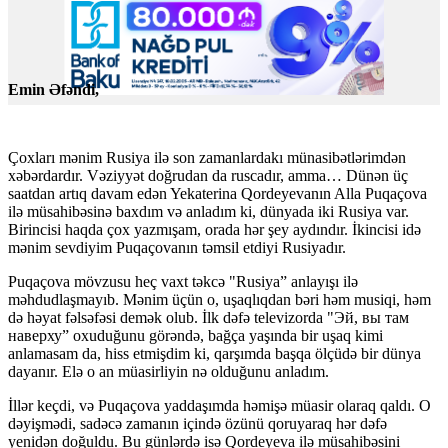
Emin Əfəndi,
Çoxları mənim Rusiya ilə son zamanlardakı münasibətlərimdən
xəbərdardır. Vəziyyət doğrudan da ruscadır, amma… Dünən üç
saatdan artıq davam edən Yekaterina Qordeyevanın Alla Puqaçova
ilə müsahibəsinə baxdım və anladım ki, dünyada iki Rusiya var.
Birincisi haqda çox yazmışam, orada hər şey aydındır. İkincisi idə
mənim sevdiyim Puqaçovanın təmsil etdiyi Rusiyadır.
Puqaçova mövzusu heç vaxt təkcə "Rusiya” anlayışı ilə
məhdudlaşmayıb. Mənim üçün o, uşaqlıqdan bəri həm musiqi, həm
də həyat fəlsəfəsi demək olub. İlk dəfə televizorda "Эй, вы там
наверху” oxuduğunu görəndə, bağça yaşında bir uşaq kimi
anlamasam da, hiss etmişdim ki, qarşımda başqa ölçüdə bir dünya
dayanır. Elə o an müasirliyin nə olduğunu anladım.
İllər keçdi, və Puqaçova yaddaşımda həmişə müasir olaraq qaldı. O
dəyişmədi, sadəcə zamanın içində özünü qoruyaraq hər dəfə
yenidən doğuldu. Bu günlərdə isə Qordeyeva ilə müsahibəsini