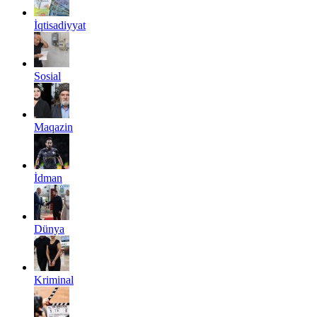
İqtisadiyyat
Sosial
Maqazin
İdman
Dünya
Kriminal