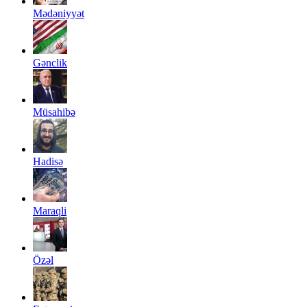
Mədəniyyət
Gənclik
Müsahibə
Hadisə
Maraqli
Özəl