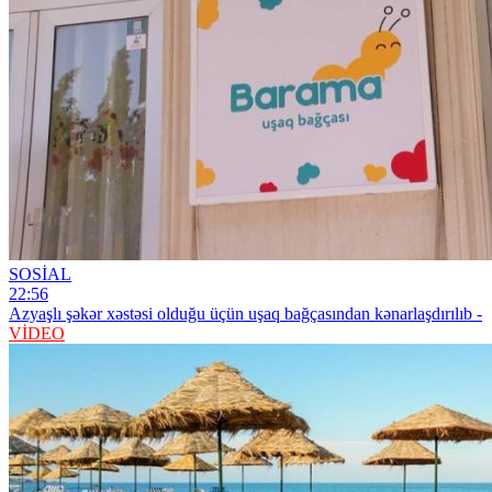
SOSİAL
22:56
Azyaşlı şəkər xəstəsi olduğu üçün uşaq bağçasından kənarlaşdırılıb -
VİDEO