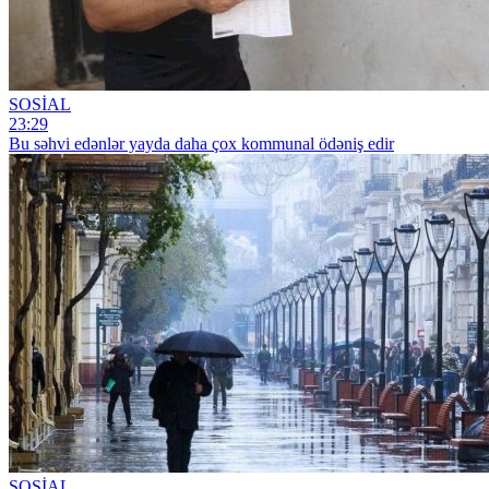
SOSİAL
23:29
Bu səhvi edənlər yayda daha çox kommunal ödəniş edir
SOSİAL