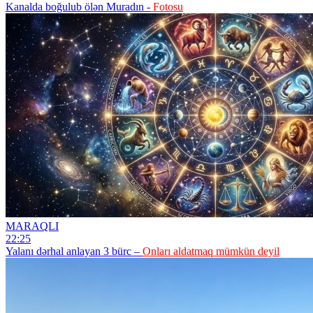
Kanalda boğulub ölən Muradın -
Fotosu
MARAQLI
22:25
Yalanı dərhal anlayan 3 bürc –
Onları aldatmaq mümkün deyil