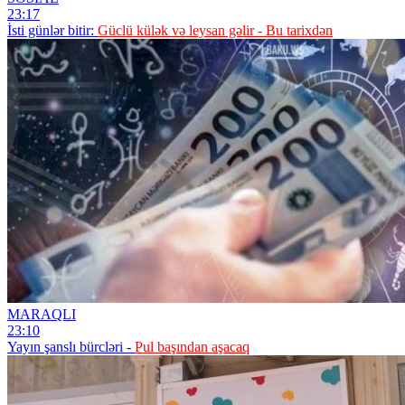
23:17
İsti günlər bitir:
Güclü külək və leysan gəlir - Bu tarixdən
MARAQLI
23:10
Yayın şanslı bürcləri -
Pul başından aşacaq