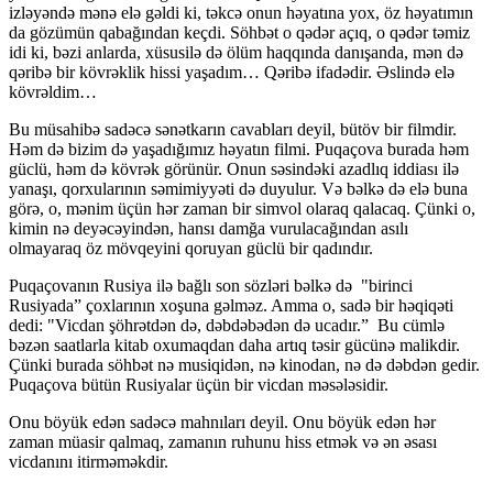
izləyəndə mənə elə gəldi ki, təkcə onun həyatına yox, öz həyatımın
da gözümün qabağından keçdi. Söhbət o qədər açıq, o qədər təmiz
idi ki, bəzi anlarda, xüsusilə də ölüm haqqında danışanda, mən də
qəribə bir kövrəklik hissi yaşadım… Qəribə ifadədir. Əslində elə
kövrəldim…
Bu müsahibə sadəcə sənətkarın cavabları deyil, bütöv bir filmdir.
Həm də bizim də yaşadığımız həyatın filmi. Puqaçova burada həm
güclü, həm də kövrək görünür. Onun səsindəki azadlıq iddiası ilə
yanaşı, qorxularının səmimiyyəti də duyulur. Və bəlkə də elə buna
görə, o, mənim üçün hər zaman bir simvol olaraq qalacaq. Çünki o,
kimin nə deyəcəyindən, hansı damğa vurulacağından asılı
olmayaraq öz mövqeyini qoruyan güclü bir qadındır.
Puqaçovanın Rusiya ilə bağlı son sözləri bəlkə də "birinci
Rusiyada” çoxlarının xoşuna gəlməz. Amma o, sadə bir həqiqəti
dedi: "Vicdan şöhrətdən də, dəbdəbədən də ucadır.” Bu cümlə
bəzən saatlarla kitab oxumaqdan daha artıq təsir gücünə malikdir.
Çünki burada söhbət nə musiqidən, nə kinodan, nə də dəbdən gedir.
Puqaçova bütün Rusiyalar üçün bir vicdan məsələsidir.
Onu böyük edən sadəcə mahnıları deyil. Onu böyük edən hər
zaman müasir qalmaq, zamanın ruhunu hiss etmək və ən əsası
vicdanını itirməməkdir.