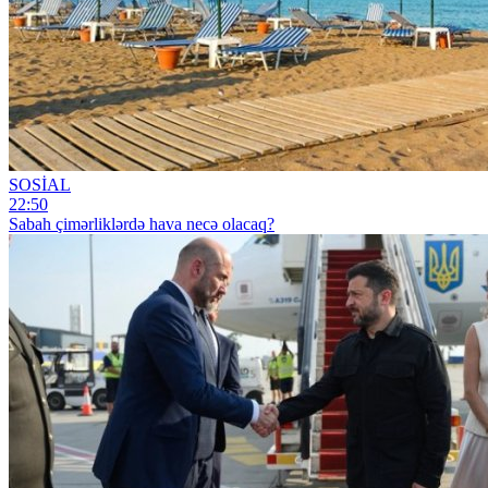
SOSİAL
22:50
Sabah çimərliklərdə hava necə olacaq?