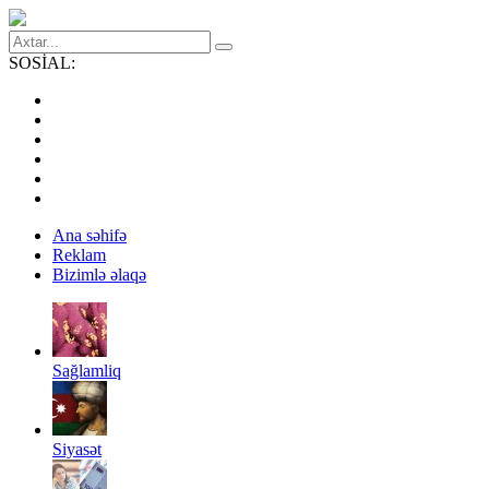
SOSİAL:
Ana səhifə
Reklam
Bizimlə əlaqə
Sağlamliq
Siyasət