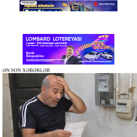
ƏN SON XƏBƏRLƏR