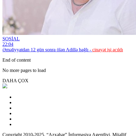
SOSİAL
22:04
Əməliyyatdan 12 gün sonra ölən Adillə bağlı -
cinayət işi açıldı
End of content
No more pages to load
DAHA ÇOX
Copyright 2010-2025. “Azxəbər” İnformasiya Agentliyi. Müəllif