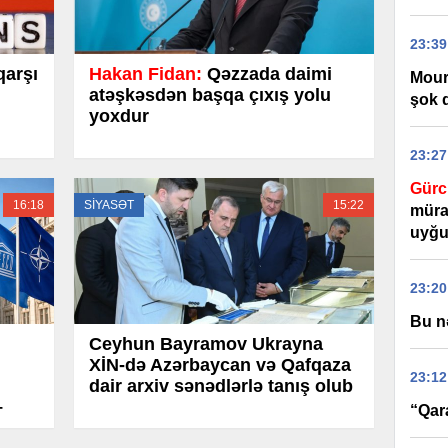
23:39
qarşı
Hakan Fidan:
Qəzzada daimi
Mour
atəşkəsdən başqa çıxış yolu
şok 
yoxdur
23:27
Gürc
16:18
SİYASƏT
15:22
mürac
uyğu
23:20
Bu n
Ceyhun Bayramov Ukrayna
XİN-də Azərbaycan və Qafqaza
23:12
dair arxiv sənədlərlə tanış olub
–
“Qar