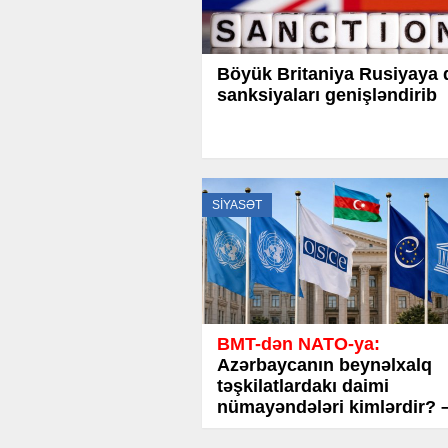
Böyük Britaniya Rusiyaya 
sanksiyaları genişləndirib
SİYASƏT
BMT-dən NATO-ya:
Azərbaycanın beynəlxalq
təşkilatlardakı daimi
nümayəndələri kimlərdir? 
TAM SİYAHI