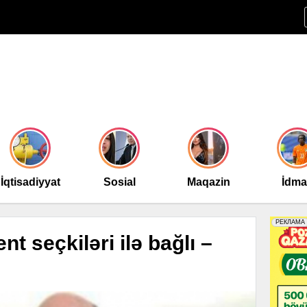
İqtisadiyyat
Sosial
Maqazin
İdm
t seçkiləri ilə bağlı –