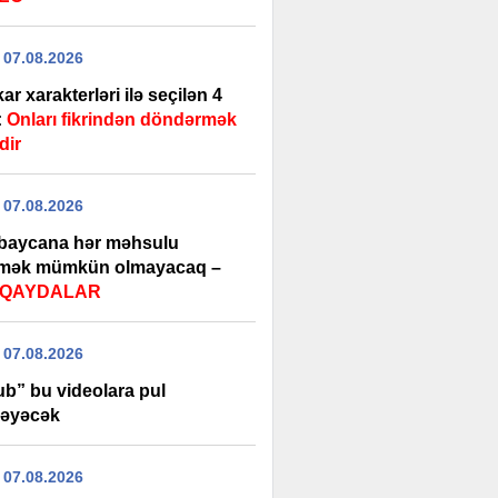
 07.08.2026
ar xarakterləri ilə seçilən 4
:
Onları fikrindən döndərmək
dir
 07.08.2026
baycana hər məhsulu
rmək mümkün olmayacaq –
i QAYDALAR
 07.08.2026
ub” bu videolara pul
əyəcək
 07.08.2026