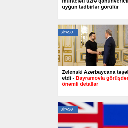
müraciəti üzrə qanunverici
uyğun tədbirlər görülür
SİYASƏT
Zelenski Azərbaycana təşə
etdi -
Bayramovla görüşdə
önəmli detallar
SİYASƏT