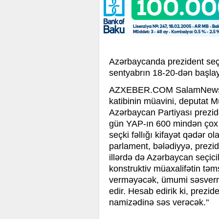
Azərbaycanda prezident seçki
sentyabrın 18-20-dən başla
AZXEBER.COM
SalamNews-
katibinin müavini, deputat Mü
Azərbaycan Partiyası prezide
gün YAP-ın 600 mindən çox ü
seçki fəllığı kifayət qədər o
parlament, bələdiyyə, prezid
illərdə də Azərbaycan seçicillə
konstruktiv müaxalifətin təm
verməyəcək, ümumi səsvermə 
edir. Hesab edirik ki, prezid
namizədinə səs verəcək."