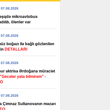
 07.08.2026
şqdə mikroavtobus
adılıb, ölənlər var
 07.08.2026
üz boğazı ilə bağlı gözlənilən
şin
DETALLARI
 07.08.2026
ur aktrisa Ərdoğana müraciət
"Gecələr yata bilmirəm" -
EO
 07.08.2026
a Çimnaz Sultanovanın məzarı
DEO