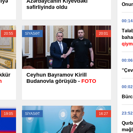
liyə
Azərbaycanın Kiyevdəki
Onun
səfirliyində oldu
00:14
Tələb
20:55
SİYASƏT
20:01
baha
qiym
00:06
“Çevi
kkür
Ceyhun Bayramov Kirill
n
Budanovla görüşüb -
FOTO
00:02
Bürc
23:52
19:05
SİYASƏT
16:27
Qurb
məğl