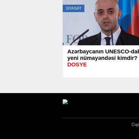
SİYASƏT
Azərbaycanın UNESCO-dak
yeni nümayəndəsi kimdir? 
DOSYE
Copy