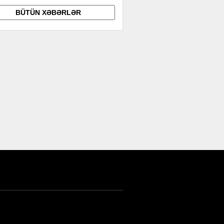
BÜTÜN XƏBƏRLƏR