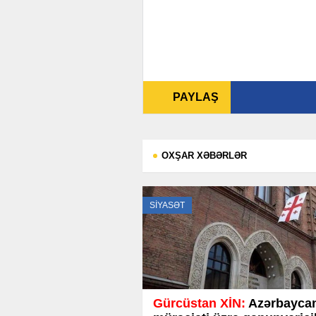
PAYLAŞ
OXŞAR XƏBƏRLƏR
SİYASƏT
Gürcüstan XİN:
Azərbayca