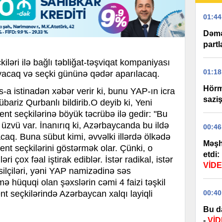
01:44
Dəmə
partl
ləri ilə bağlı təbliğat-təşviqat kompaniyası
01:18
yacaq və seçki gününə qədər aparılacaq.
Hörm
a istinadən xəbər verir ki, bunu YAP-ın icra
sazi
bariz Qurbanlı bildirib.O deyib ki, Yeni
nt seçkilərinə böyük təcrübə ilə gedir: "Bu
zvü var. İnanırıq ki, Azərbaycanda bu ildə
00:46
lacaq. Buna sübut kimi, əvvəlki illərdə ölkədə
Məşh
ent seçkilərini göstərmək olar. Çünki, o
etdi:
ri çox fəal iştirak ediblər. İstər radikal, istər
VİD
silçiləri, yəni YAP namizədinə səs
hüquqi olan şəxslərin cəmi 4 faizi təşkil
00:40
ent seçkilərində Azərbaycan xalqı layiqli
Bu d
-
Vİ