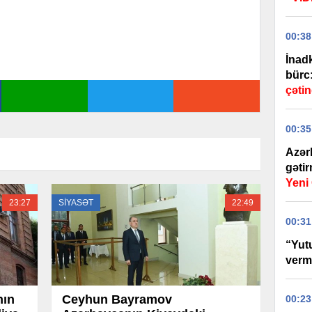
00:38
İnadk
bürc
çətin
00:35
Azər
gəti
Yen
23:27
SİYASƏT
22:49
00:31
“Yut
verm
nın
Ceyhun Bayramov
00:23