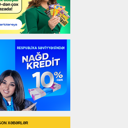
SON XƏBƏRLƏR