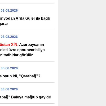
 06.08.2026
inyodan Arda Gülər ilə bağlı
qərar
 06.08.2026
üstan XİN:
Azərbaycanın
iəti üzrə qanunvericiliyə
n tədbirlər görülür
 06.08.2026
ə oyun idi, “Qarabağ”?
 06.08.2026
abağ” Bakıya məğlub qayıdır