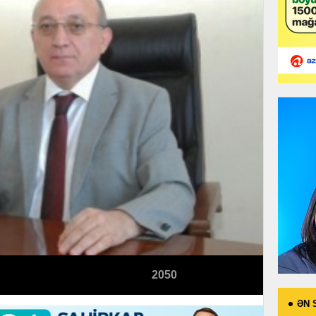
2050
ƏN 