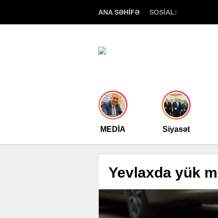
ANA SƏHİFƏ
SOSİAL:
MEDİA
Siyasət
Yevlaxda yük ma