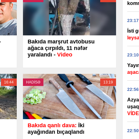
komm
23:17
İsti 
leysa
-
Bakıda marşrut avtobusu
ağaca çırpıldı, 11 nəfər
yaralandı -
Video
23:10
Yayın
aşac
16:44
HADİSƏ
13:19
22:56
Azya
uşaq
VİD
Bakıda qanlı dava:
İki
22:50
ayağından bıçaqlandı