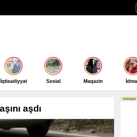
İqtisadiyyat
Sosial
Maqazin
İdm
şını aşdı