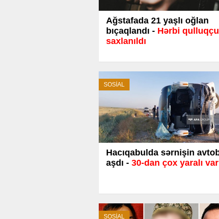
Ağstafada 21 yaşlı oğlan
bıçaqlandı -
Hərbi qulluqçu
saxlanıldı
SOSİAL
Hacıqabulda sərnişin avto
aşdı -
30-dan çox yaralı var
SOSİAL