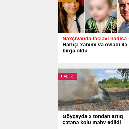
Naxçıvanda faciəvi hadisə
Hərbçi xanımı və övladı ilə
birgə öldü
HADİSƏ
Göyçayda 2 tondan artıq
çətənə kolu məhv edildi