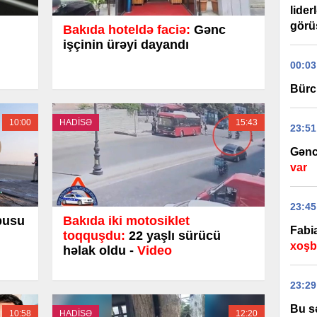
lider
görüş
Bakıda hoteldə faciə:
Gənc
işçinin ürəyi dayandı
00:03
Bürc
10:00
HADİSƏ
15:43
23:51
Gənc
var
23:45
busu
Bakıda iki motosiklet
Fabi
toqquşdu:
22 yaşlı sürücü
xoşbə
həlak oldu -
Video
23:29
Bu s
10:58
HADİSƏ
12:20