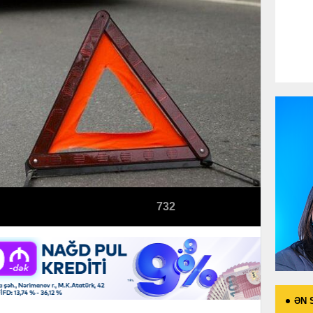
732
ƏN 