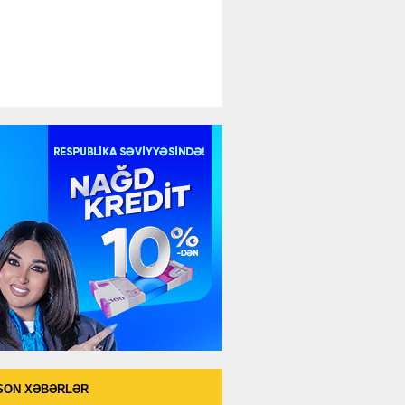
SON XƏBƏRLƏR