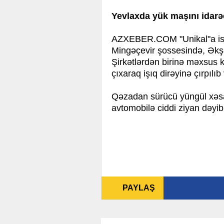
Yevlaxda yük maşını idarə
AZXEBER.COM "Unikal"a isti
Mingəçevir şossesində, Əkşə
Şirkətlərdən birinə məxsus 
çıxaraq işıq dirəyinə çırpılıb
Qəzadan sürücü yüngül xəsarə
avtomobilə ciddi ziyan dəyib.
PAYLAŞ