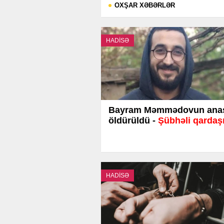
OXŞAR XƏBƏRLƏR
HADİSƏ
Bayram Məmmədovun ana
öldürüldü -
Şübhəli qardaşı
HADİSƏ