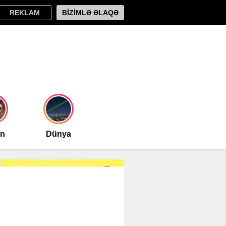
REKLAM
BİZİMLƏ ƏLAQƏ
an
Dünya