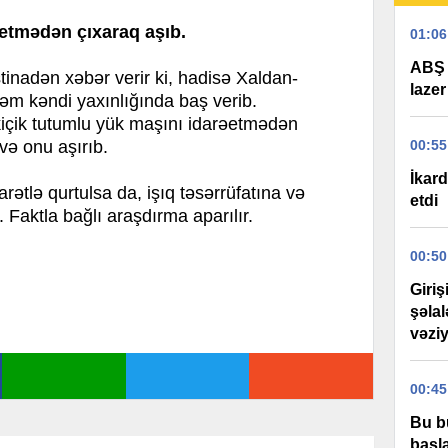
etmədən çıxaraq aşıb.
01:06
ABŞ 
nadən xəbər verir ki, hadisə Xaldan-
lazer
m kəndi yaxınlığında baş verib.
kiçik tutumlu yük maşını idarəetmədən
 və onu aşırıb.
00:55
İkard
tlə qurtulsa da, işıq təsərrüfatına və
etdi
 Faktla bağlı araşdırma aparılır.
00:50
Giri
şəla
vəziy
00:45
Bu b
başla