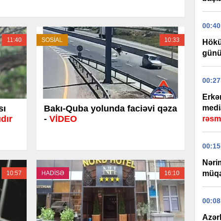
00:40
11:40
SOSİAL
10:33
Hökü
günü
00:27
Erkə
sı
Bakı-Quba yolunda faciəvi qəza
medi
dır
-
VİDEO
rəsm
00:15
Nəri
müqa
10:57
HADİSƏ
16:10
00:08
Azər