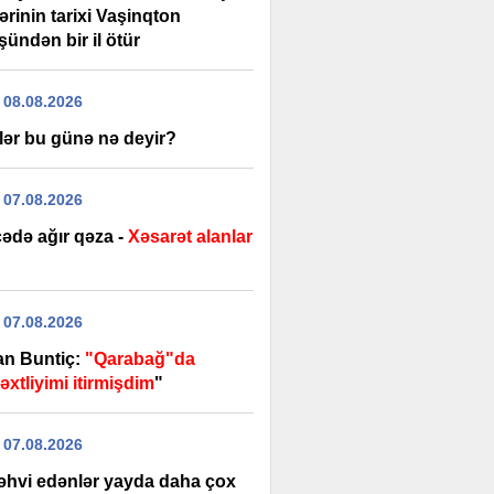
lərinin tarixi Vaşinqton
ündən bir il ötür
 08.08.2026
lər bu günə nə deyir?
 07.08.2026
ədə ağır qəza -
Xəsarət alanlar
 07.08.2026
an Buntiç:
"Qarabağ"da
xtliyimi itirmişdim
"
 07.08.2026
əhvi edənlər yayda daha çox