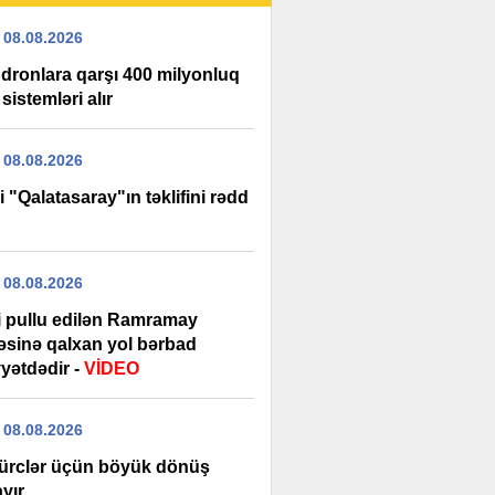
 08.08.2026
dronlara qarşı 400 milyonluq
 sistemləri alır
 08.08.2026
i "Qalatasaray"ın təklifini rədd
 08.08.2026
şi pullu edilən Ramramay
ləsinə qalxan yol bərbad
yətdədir -
VİDEO
 08.08.2026
ürclər üçün böyük dönüş
yır