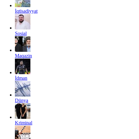
İqtisadiyyat
Sosial
Maqazin
İdman
Dünya
Kriminal