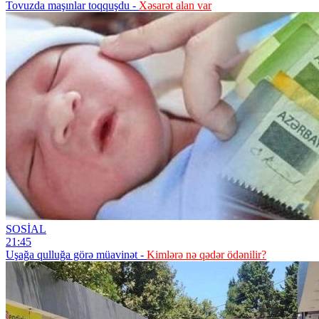
Tovuzda maşınlar toqquşdu -
Xəsarət alan var
SOSİAL
21:45
Uşağa qulluğa görə müavinət -
Kimlərə nə qədər ödənilir?