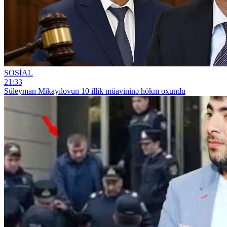
SOSİAL
21:33
Süleyman Mikayılovun 10 illik müavininə hökm oxundu