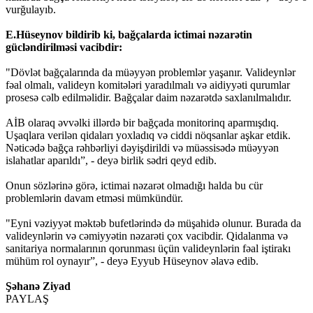
vurğulayıb.
E.Hüseynov bildirib ki, bağçalarda ictimai nəzarətin
gücləndirilməsi vacibdir:
"Dövlət bağçalarında da müəyyən problemlər yaşanır. Valideynlər
fəal olmalı, valideyn komitələri yaradılmalı və aidiyyəti qurumlar
prosesə cəlb edilməlidir. Bağçalar daim nəzarətdə saxlanılmalıdır.
AİB olaraq əvvəlki illərdə bir bağçada monitorinq aparmışdıq.
Uşaqlara verilən qidaları yoxladıq və ciddi nöqsanlar aşkar etdik.
Nəticədə bağça rəhbərliyi dəyişdirildi və müəssisədə müəyyən
islahatlar aparıldı”, - deyə birlik sədri qeyd edib.
Onun sözlərinə görə, ictimai nəzarət olmadığı halda bu cür
problemlərin davam etməsi mümkündür.
"Eyni vəziyyət məktəb bufetlərində də müşahidə olunur. Burada da
valideynlərin və cəmiyyətin nəzarəti çox vacibdir. Qidalanma və
sanitariya normalarının qorunması üçün valideynlərin fəal iştirakı
mühüm rol oynayır”, - deyə Eyyub Hüseynov əlavə edib.
Şəhanə Ziyad
PAYLAŞ