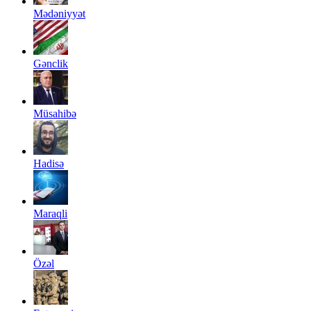
Mədəniyyət
Gənclik
Müsahibə
Hadisə
Maraqli
Özəl