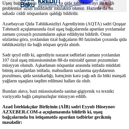
Uşaq bağçalarında qidalanma və qida təhlükəsizliyi ilə bağlı
problemlər uzun müddətdir müzakirə olunur. Hazırda da bu
sahədə ciddi nöqsanların qaldığı bildirilir.
Azərbaycan Qida Təhlükəsizliyi Agentliyinin (AQTA) sədri Qoşqar
Təhməzli açıqlamasında özəl uşaq bağçalarında aparılan yoxlamalar
zamanı çoxsaylı pozuntuların aşkar edildiyini bildirib. Onun
sözlərinə görə, yoxlanılan özəl bağçaların 80 faizindən çoxunda qida
təhlükəsizliyi ilə bağlı nöqsan qeydə alınıb.
Sədr qeyd edib ki, agentliyin nəzarət tədbirləri zamanı yoxlanılan
107 özəl uşaq müəssisəsindən 88-də müxtəlif qanun pozuntuları
müəyyən olunub. Aşkarlanan nöqsanlar arasında istifadə müddəti
bitmiş ərzaqlardan istifadə, məhsulların saxlanma qaydalarının
pozulması, qida saxtakarlığı, həmçinin kərə yağı adı ilə bitki mənşəli
yağların uşaqlara təqdim edilməsi halları da olub.
Bundan əlavə, bəzi müəssisələrdə sanitar-gigiyenik və texniki
vəziyyətlə bağlı çatışmazlıqlar müəyyən edilib.
Azad İstehlakçılar Birliyinin (AİB) sədri Eyyub Hüseynov
AZXEBER.COM-a açıqlamasında bildirib ki, uşaq
bağçalarında bu istiqamətdə aparılan tədbirlər gecikmiş
məsələdir: