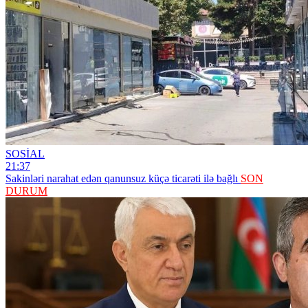
SOSİAL
21:37
Sakinləri narahat edən qanunsuz küçə ticarəti ilə bağlı
SON
DURUM