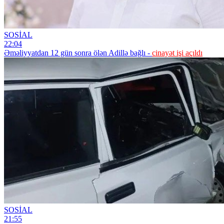
SOSİAL
22:04
Əməliyyatdan 12 gün sonra ölən Adillə bağlı -
cinayət işi açıldı
SOSİAL
21:55