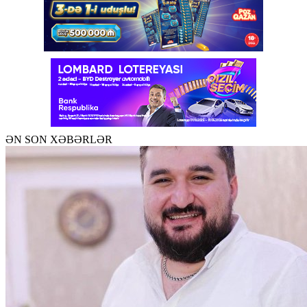
ƏN SON XƏBƏRLƏR