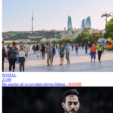
SOSİAL
21:09
Bu şəxslər ad və soyadını dəyişə bilməz -
RƏSMİ