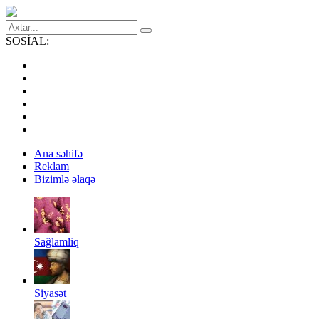
SOSİAL:
Ana səhifə
Reklam
Bizimlə əlaqə
Sağlamliq
Siyasət