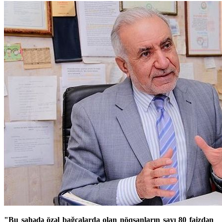
"Bu sahədə özəl bağçalarda olan nöqsanların sayı 80 faizdən