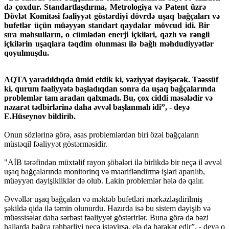
də çoxdur. Standartlaşdırma, Metrologiya və Patent üzrə
Dövlət Komitəsi fəaliyyət göstərdiyi dövrdə uşaq bağçaları və
bufetlər üçün müəyyən standart qaydalar mövcud idi. Bir
sıra məhsulların, o cümlədən enerji içkiləri, qazlı və rəngli
içkilərin uşaqlara təqdim olunması ilə bağlı məhdudiyyətlər
qoyulmuşdu.
AQTA yaradıldıqda ümid etdik ki, vəziyyət dəyişəcək. Təəssüf
ki, qurum fəaliyyətə başladıqdan sonra da uşaq bağçalarında
problemlər tam aradan qalxmadı. Bu, çox ciddi məsələdir və
nəzarət tədbirlərinə daha əvvəl başlanmalı idi”, - deyə
E.Hüseynov bildirib.
Onun sözlərinə görə, əsas problemlərdən biri özəl bağçaların
müstəqil fəaliyyət göstərməsidir.
"AİB tərəfindən müxtəlif rayon şöbələri ilə birlikdə bir neçə il əvvəl
uşaq bağçalarında monitorinq və maarifləndirmə işləri aparılıb,
müəyyən dəyişikliklər də olub. Lakin problemlər hələ də qalır.
Əvvəllər uşaq bağçaları və məktəb bufetləri mərkəzləşdirilmiş
şəkildə qida ilə təmin olunurdu. Hazırda isə bu sistem dəyişib və
müəssisələr daha sərbəst fəaliyyət göstərirlər. Buna görə də bəzi
hallarda bağça rəhbərliyi necə istəyirsə, elə də hərəkət edir”, - deyə o