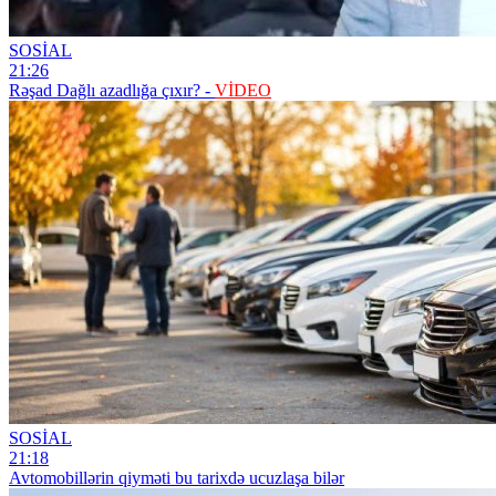
SOSİAL
21:26
Rəşad Dağlı azadlığa çıxır? -
VİDEO
SOSİAL
21:18
Avtomobillərin qiyməti bu tarixdə ucuzlaşa bilər