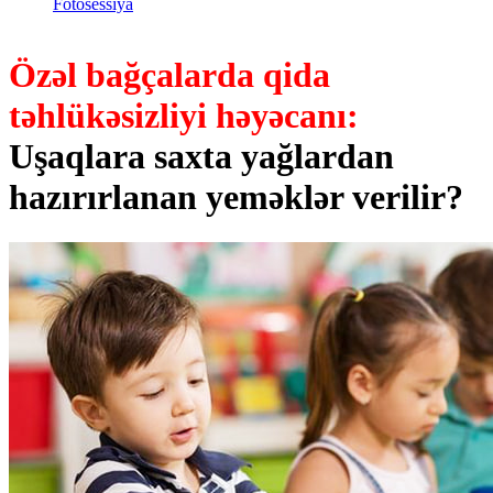
Fotosessiya
Özəl bağçalarda qida
təhlükəsizliyi həyəcanı:
Uşaqlara saxta yağlardan
hazırırlanan yeməklər verilir?