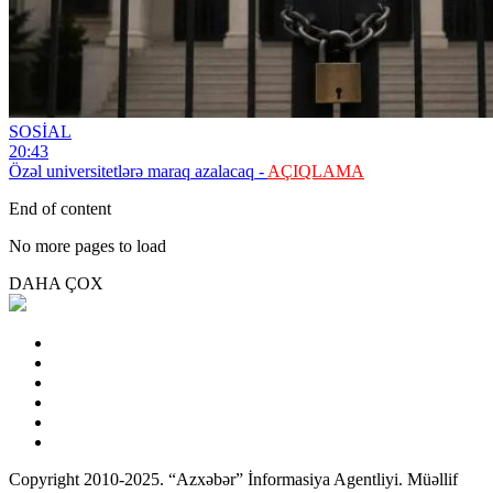
SOSİAL
20:43
Özəl universitetlərə maraq azalacaq -
AÇIQLAMA
End of content
No more pages to load
DAHA ÇOX
Copyright 2010-2025. “Azxəbər” İnformasiya Agentliyi. Müəllif