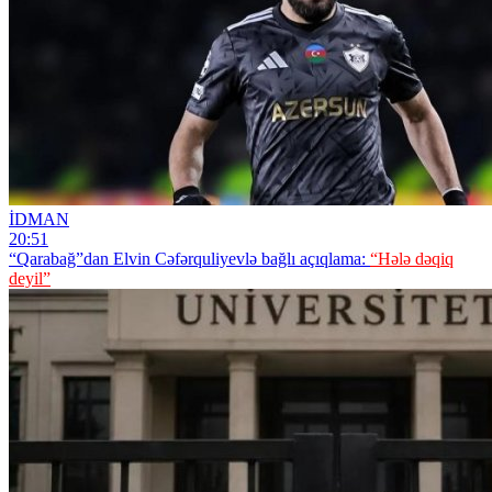
İDMAN
20:51
“Qarabağ”dan Elvin Cəfərquliyevlə bağlı açıqlama:
“Hələ dəqiq
deyil”