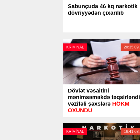
Sabunçuda 46 kq narkotik
dövriyyədən çıxarılıb
KRİMİNAL
20:35 09
Dövlət vəsaitini
mənimsəməkdə təqsirləndi
vəzifəli şəxslərə
HÖKM
OXUNDU
KRİMİNAL
16:41 08