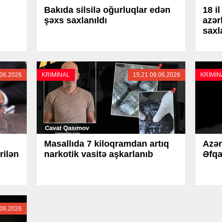
Bakıda silsilə oğurluqlar edən
18 i
şəxs saxlanıldı
azər
saxl
.06.2026
KRİMİNAL
15:21 09.06.2026
KRİMİN
Masallıda 7 kiloqramdan artıq
Azər
rilən
narkotik vasitə aşkarlanıb
Əfqa
.06.2026