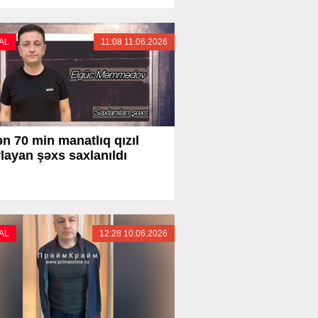
AL
11:08 11.06.2026
n 70 min manatlıq qızıl
layan şəxs saxlanıldı
AL
12:28 10.06.2026