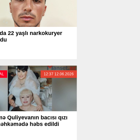
da 22 yaşlı narkokuryer
ldu
AL
12:37 12.06.2026
mə Quliyevanın bacısı qızı
məhkəmədə həbs edildi