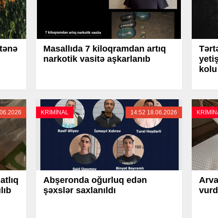
ətənə
Masallıda 7 kiloqramdan artıq
Tərt
narkotik vasitə aşkarlanıb
yeti
kolu
.06.2026
KRİMİNAL
14:52 18.06.2026
KRİMİN
atlıq
Abşeronda oğurluq edən
Arva
lıb
şəxslər saxlanıldı
vurd