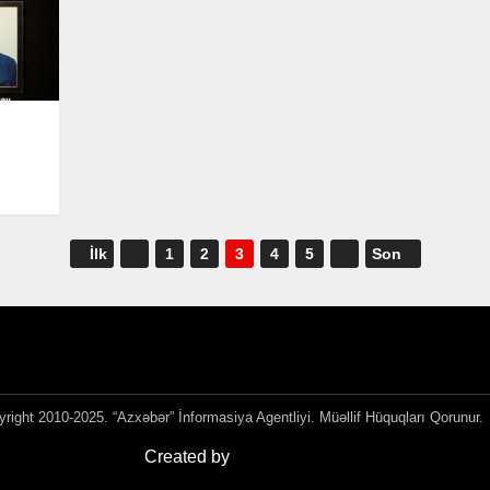
İlk
1
2
3
4
5
Son
right 2010-2025. “Azxəbər” İnformasiya Agentliyi. Müəllif Hüquqları Qorunur.
Created by