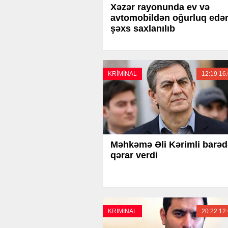
Xəzər rayonunda ev və
avtomobildən oğurluq edə
şəxs saxlanılıb
KRİMİNAL
12:19 16
Məhkəmə Əli Kərimli barəd
qərar verdi
KRİMİNAL
20:22 12