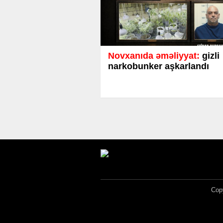
Novxanıda əməliyyat:
gizli
narkobunker aşkarlandı
Copy