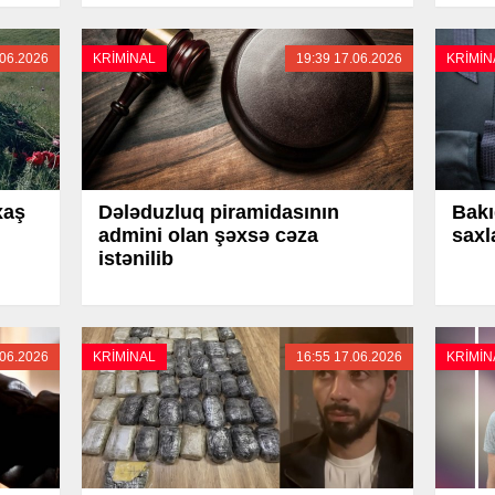
.06.2026
KRİMİNAL
19:39 17.06.2026
KRİMİN
xaş
Dələduzluq piramidasının
Bakı
admini olan şəxsə cəza
saxl
istənilib
.06.2026
KRİMİNAL
16:55 17.06.2026
KRİMİN