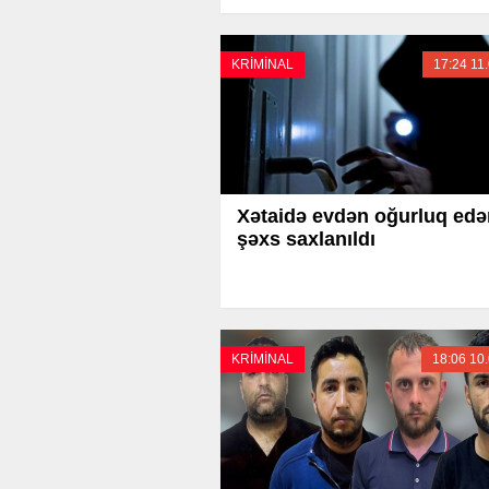
KRİMİNAL
17:24 11
Xətaidə evdən oğurluq edə
şəxs saxlanıldı
KRİMİNAL
18:06 10