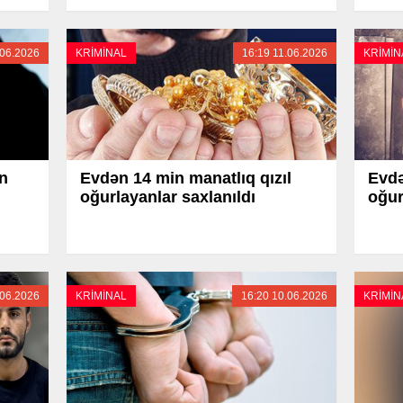
.06.2026
KRİMİNAL
16:19 11.06.2026
KRİMİN
n
Evdən 14 min manatlıq qızıl
Evdə
oğurlayanlar saxlanıldı
oğur
.06.2026
KRİMİNAL
16:20 10.06.2026
KRİMİN