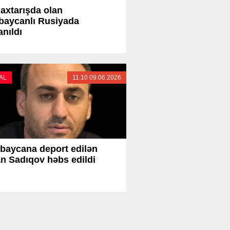
l axtarışda olan
baycanlı Rusiyada
anıldı
AL
11:10 09.06.2026
baycana deport edilən
n Sadıqov həbs edildi