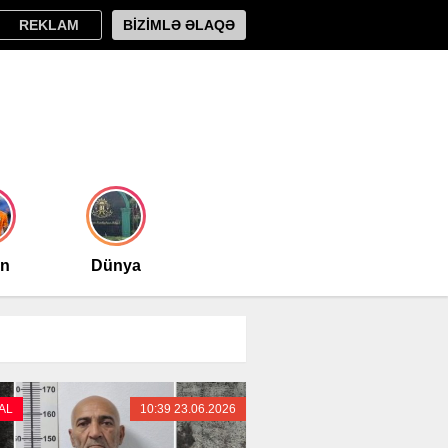
REKLAM
BİZİMLƏ ƏLAQƏ
an
Dünya
AL
10:39 23.06.2026