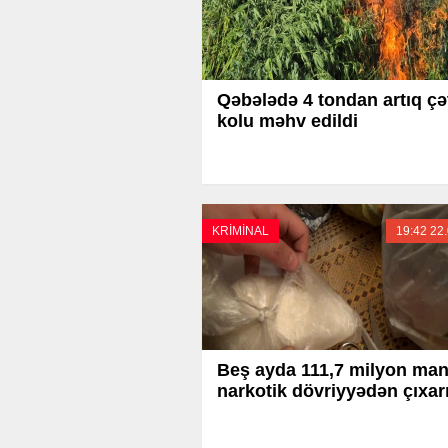
Qəbələdə 4 tondan artıq ç
kolu məhv edildi
KRİMİNAL
19:42 22
Beş ayda 111,7 milyon man
narkotik dövriyyədən çıxarı