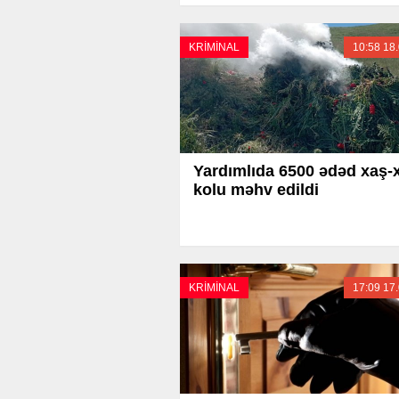
KRİMİNAL
10:58 18
Yardımlıda 6500 ədəd xaş-
kolu məhv edildi
KRİMİNAL
17:09 17