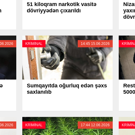
51 kiloqram narkotik vasitə
Niza
n
dövriyyədən çıxarıldı
yaxı
dövr
.06.2026
KRİMİNAL
14:45 15.06.2026
KRİMİN
ə
Sumqayıtda oğurluq edən şəxs
Rest
saxlanılıb
5000
.06.2026
KRİMİNAL
17:44 12.06.2026
KRİMİN