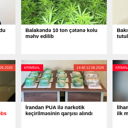
du
Balakəndə 10 ton çətənə kolu
Bakı
məhv edilib
tutu
.06.2026
KRİMİNAL
14:40 12.06.2026
KRİMİN
İrandan PUA ilə narkotik
İlha
əbs
keçirilməsinin qarşısı alındı
ilk 