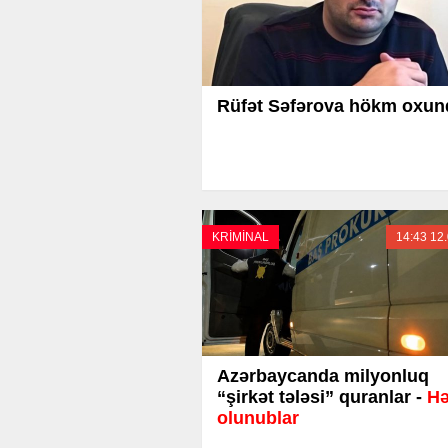
Rüfət Səfərova hökm oxun
KRİMİNAL
14:43 12
Azərbaycanda milyonluq
“şirkət tələsi” quranlar -
H
olunublar