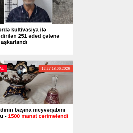
ərdə kultivasiya ilə
şdirilən 251 ədəd çətənə
 aşkarlandı
AL
12:27 18.06.2026
dının başına meyvəqabını
u -
1500 manat cərimələndi