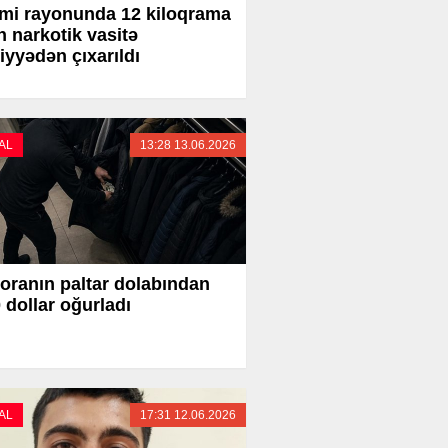
mi rayonunda 12 kiloqrama
n narkotik vasitə
iyyədən çıxarıldı
AL
13:28 13.06.2026
oranın paltar dolabından
 dollar oğurladı
AL
17:31 12.06.2026