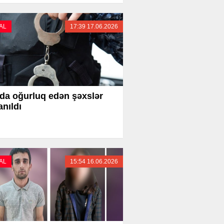
AL
17:39 17.06.2026
da oğurluq edən şəxslər
anıldı
AL
15:54 16.06.2026