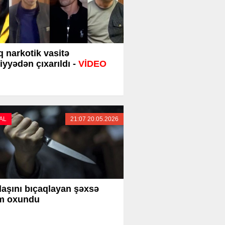
q narkotik vasitə
iyyədən çıxarıldı -
VİDEO
AL
21:07 20.05.2026
aşını bıçaqlayan şəxsə
m oxundu