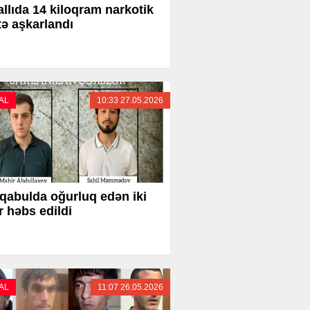
llıda 14 kiloqram narkotik
tə aşkarlandı
AL
10:33 27.05.2026
qabulda oğurluq edən iki
r həbs edildi
AL
11:07 26.05.2026