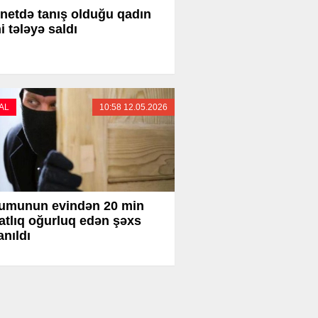
rnetdə tanış olduğu qadın
i tələyə saldı
AL
10:58 12.05.2026
umunun evindən 20 min
tlıq oğurluq edən şəxs
anıldı