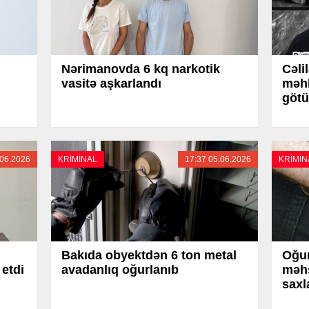
Nərimanovda 6 kq narkotik
Cəli
vasitə aşkarlandı
məhk
götü
.06.2026
KRİMİNAL
17:37 05.06.2026
KRİMİN
Bakıda obyektdən 6 ton metal
Oğur
etdi
avadanlıq oğurlanıb
məhs
saxl