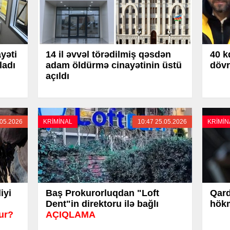
yəti
14 il əvvəl törədilmiş qəsdən
40 k
ladı
adam öldürmə cinayətinin üstü
dövr
açıldı
.05.2026
KRİMİNAL
10:47 25.05.2026
KRİMİN
iyi
Baş Prokurorluqdan "Loft
Qard
Dent"in direktoru ilə bağlı
hök
ur?
AÇIQLAMA