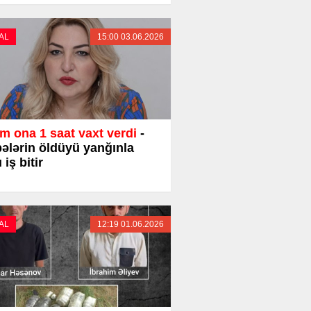
AL
15:00 03.06.2026
m ona 1 saat vaxt verdi
-
ələrin öldüyü yanğınla
 iş bitir
AL
12:19 01.06.2026