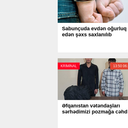
Sabunçuda evdən oğurluq
edən şəxs saxlanılıb
KRİMİNAL
13:50 06
Əfqanıstan vətəndaşları
sərhədimizi pozmağa cəhd 