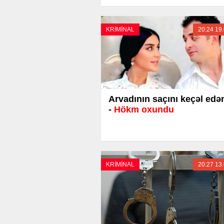
KRİMİNAL
20:24 19
Arvadının saçını keçəl edə
-
Hökm oxundu
KRİMİNAL
20:27 13