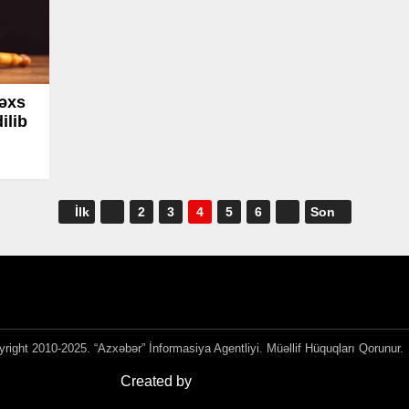
şəxs
ilib
İlk
2
3
4
5
6
Son
right 2010-2025. “Azxəbər” İnformasiya Agentliyi. Müəllif Hüquqları Qorunur.
Created by