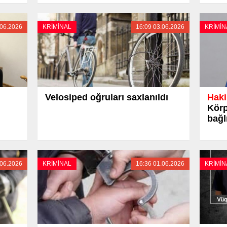
.06.2026
KRİMİNAL
16:09 03.06.2026
KRİMİN
Velosiped oğruları saxlanıldı
Haki
Körp
bağlı
.06.2026
KRİMİNAL
16:36 01.06.2026
KRİMİN