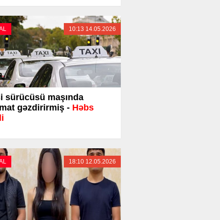
AL
10:13 14.05.2026
i sürücüsü maşında
mat gəzdirirmiş -
Həbs
di
AL
18:10 12.05.2026