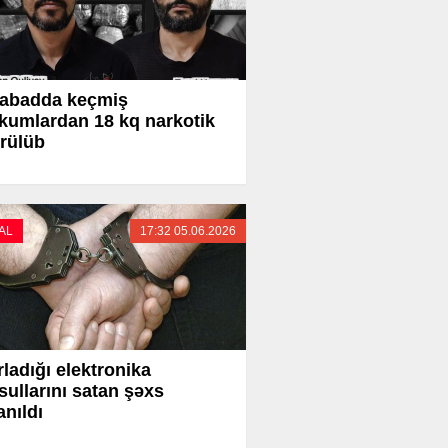
labadda keçmiş
umlardan 18 kq narkotik
rülüb
AL
17:32 05.06.2026
ladığı elektronika
ullarını satan şəxs
anıldı