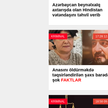
Azərbaycan beynəlxalq
axtarışda olan Hindistan
vətəndaşını təhvil verib
KRİMİNAL
17:28 12
Anasını öldürməkdə
təqsirləndirilən şəxs barəd
şok
FAKTLAR
KRİMİNAL
18:58 09