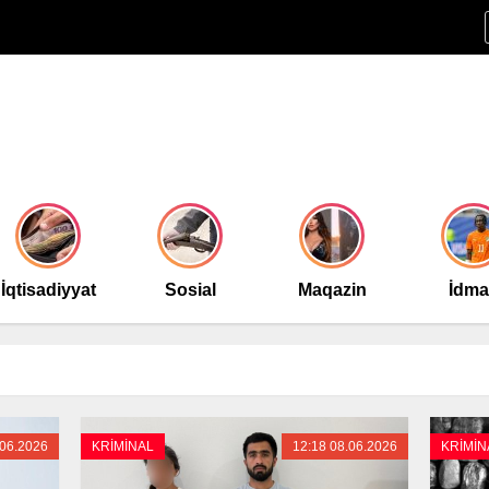
İqtisadiyyat
Sosial
Maqazin
İdm
.06.2026
KRİMİNAL
12:18 08.06.2026
KRİMİN