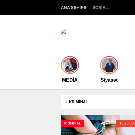
ANA SƏHİFƏ
SOSİAL:
MEDİA
Siyasət
KRİMİNAL
KRİMİNAL
16:23 08