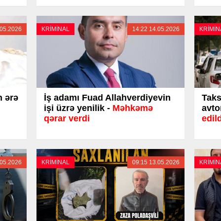
.05.2026
KRİMİNAL
14:22 14.05.2026
KRİMİN
n ərə
İş adamı Fuad Allahverdiyevin
Taks
işi üzrə yenilik -
Məhkəmə
avto
qərar verdi
edil
.05.2026
KRİMİNAL
09:15 13.05.2026
KRİMİN