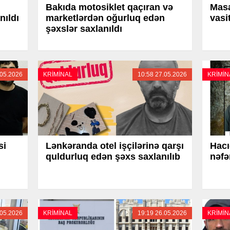
Bakıda motosiklet qaçıran və
Masa
nıldı
marketlərdən oğurluq edən
vasi
şəxslər saxlanıldı
.05.2026
KRİMİNAL
10:58 27.05.2026
KRİMİN
si
Lənkəranda otel işçilərinə qarşı
Hacı
quldurluq edən şəxs saxlanılıb
nəfə
.05.2026
KRİMİNAL
19:19 26.05.2026
KRİMİN