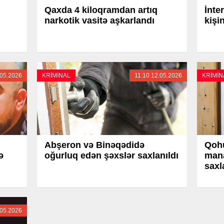
Qaxda 4 kiloqramdan artıq
İnte
narkotik vasitə aşkarlandı
kişin
.05.2026
KRİMİNAL
11:10 12.05.2026
KRİMİN
Abşeron və Binəqədidə
Qoh
ə
oğurluq edən şəxslər saxlanıldı
mana
saxl
.05.2026