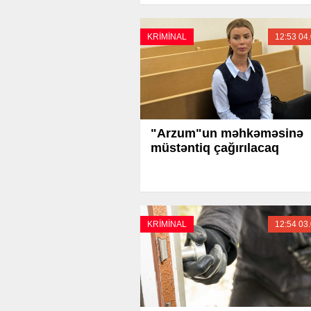
KRİMİNAL
12:53 04
"Arzum"un məhkəməsinə
müstəntiq çağırılacaq
KRİMİNAL
12:54 03