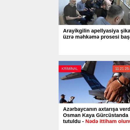
Arayikgilin apellyasiya şika
üzrə məhkəmə prosesi baş
KRİMİNAL
11:21 25
Azərbaycanın axtarışa verd
Osman Kaya Gürcüstanda
tutuldu -
Nədə ittiham olun