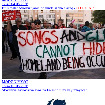
12:43 04.05.2026
Bu simalar Avroviziyanın finalında səhnə alacaq -
FOTOLAR
MƏDƏNİYYƏT
15:44 01.05.2026
Sloveniya Avroviziya əvəzinə Fələstin filmi yayımlayacaq