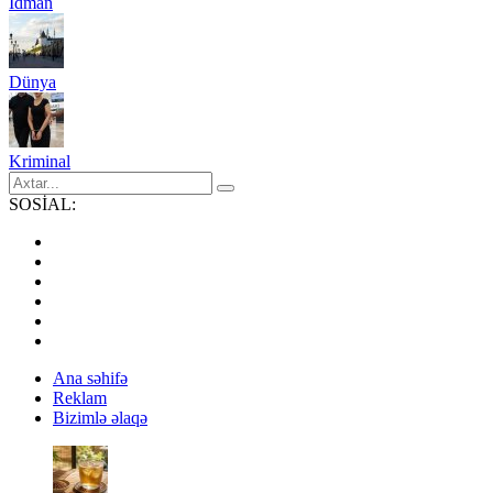
İdman
Dünya
Kriminal
SOSİAL:
Ana səhifə
Reklam
Bizimlə əlaqə