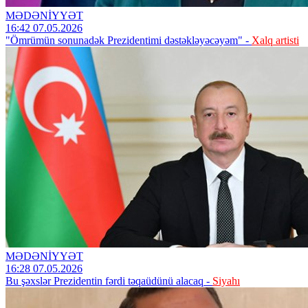
MƏDƏNİYYƏT
16:42 07.05.2026
"Ömrümün sonunadək Prezidentimi dəstəkləyəcəyəm" -
Xalq artisti
MƏDƏNİYYƏT
16:28 07.05.2026
Bu şəxslər Prezidentin fərdi təqaüdünü alacaq -
Siyahı