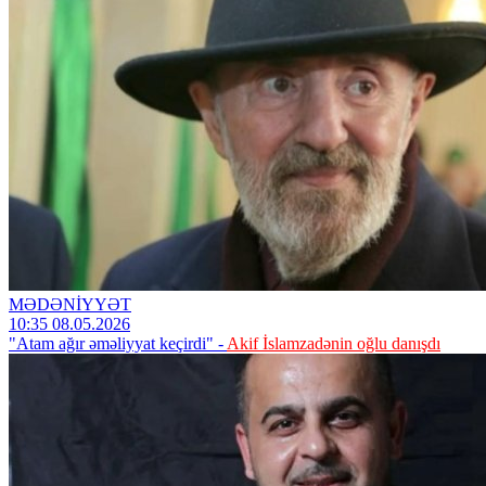
MƏDƏNİYYƏT
10:35 08.05.2026
"Atam ağır əməliyyat keçirdi" -
Akif İslamzadənin oğlu danışdı