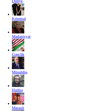
Dünya
Kriminal
Mədəniyyət
Gənclik
Müsahibə
Hadisə
Maraqli