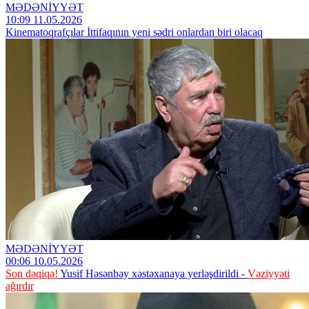
MƏDƏNİYYƏT
10:09 11.05.2026
Kinematoqrafçılar İttifaqının yeni sədri onlardan biri olacaq
MƏDƏNİYYƏT
00:06 10.05.2026
Son dəqiqə!
Yusif Həsənbəy xəstəxanaya yerləşdirildi -
Vəziyyəti
ağırdır