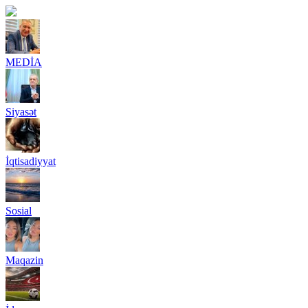
MEDİA
Siyasət
İqtisadiyyat
Sosial
Maqazin