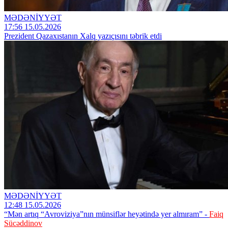
MƏDƏNİYYƏT
17:56 15.05.2026
Prezident Qazaxıstanın Xalq yazıçısını təbrik etdi
MƏDƏNİYYƏT
12:48 15.05.2026
“Mən artıq “Avroviziya”nın münsiflər heyətində yer almıram” -
Faiq
Sücəddinov