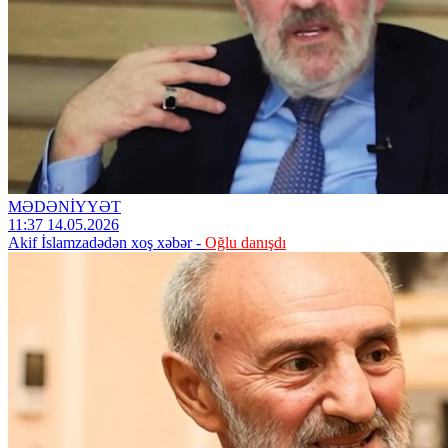
MƏDƏNİYYƏT
11:37 14.05.2026
Akif İslamzadədən xoş xəbər -
Oğlu danışdı