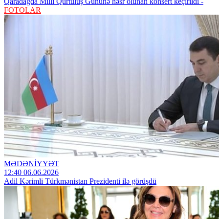
Qaradağda Milli Qurtuluş Gününə həsr olunan konsert keçirildi -
FOTOLAR
MƏDƏNİYYƏT
12:40 06.06.2026
Adil Kərimli Türkmənistan Prezidenti ilə görüşdü