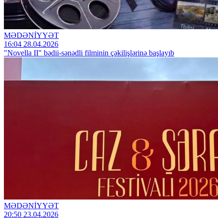
MƏDƏNİYYƏT
16:04 28.04.2026
"Novella II" bədii-sənədli filminin çəkilişlərinə başlayıb
MƏDƏNİYYƏT
20:50 23.04.2026