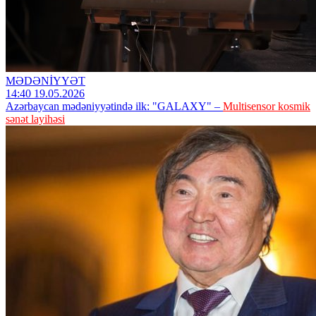
MƏDƏNİYYƏT
14:40 19.05.2026
Azərbaycan mədəniyyətində ilk: "GALAXY" –
Multisensor kosmik
sənət layihəsi