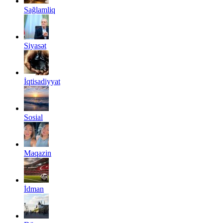
Sağlamliq
Siyasət
İqtisadiyyat
Sosial
Maqazin
İdman