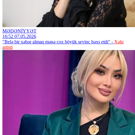
MƏDƏNİYYƏT
16:52 07.05.2026
"Belə bir xəbər almaq mənə çox böyük sevinc bəxş etdi" -
Xalq
artisti