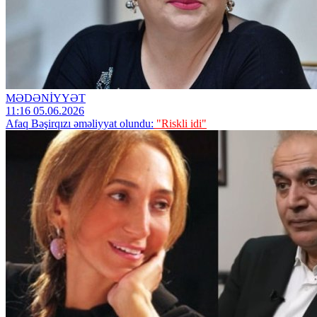
MƏDƏNİYYƏT
11:16 05.06.2026
Afaq Bəşirqızı əməliyyat olundu:
"Riskli idi"