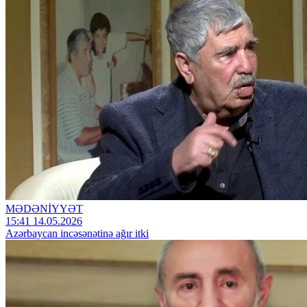
MƏDƏNİYYƏT
15:41 14.05.2026
Azərbaycan incəsənətinə ağır itki