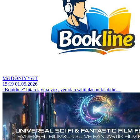
MƏDƏNİYYƏT
15:19 01.05.2026
“Bookline” bitən layihə yox, yenidən səhifələnən kitabdır…