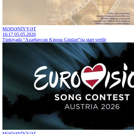
MƏDƏNİYYƏT
16:17 05.05.2026
Türkiyədə “Azərbaycan Kinosu Günləri”nə start verilir
MƏDƏNİYYƏT