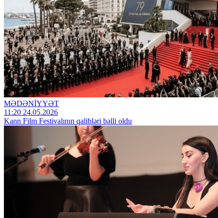
MƏDƏNİYYƏT
11:20 24.05.2026
Kann Film Festivalının qalibləri bəlli oldu