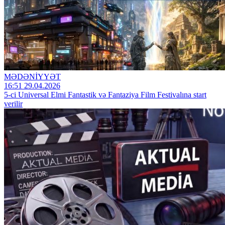
MƏDƏNİYYƏT
16:51 29.04.2026
5-ci Universal Elmi Fantastik və Fantaziya Film Festivalına start
verilir