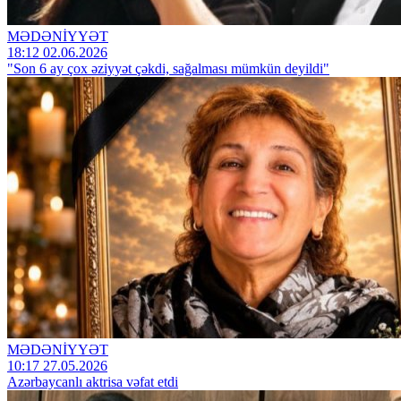
MƏDƏNİYYƏT
18:12 02.06.2026
"Son 6 ay çox əziyyət çəkdi, sağalması mümkün deyildi"
MƏDƏNİYYƏT
10:17 27.05.2026
Azərbaycanlı aktrisa vəfat etdi