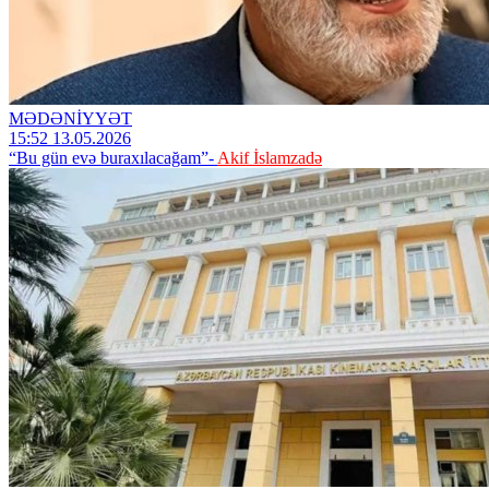
MƏDƏNİYYƏT
15:52 13.05.2026
“Bu gün evə buraxılacağam”-
Akif İslamzadə