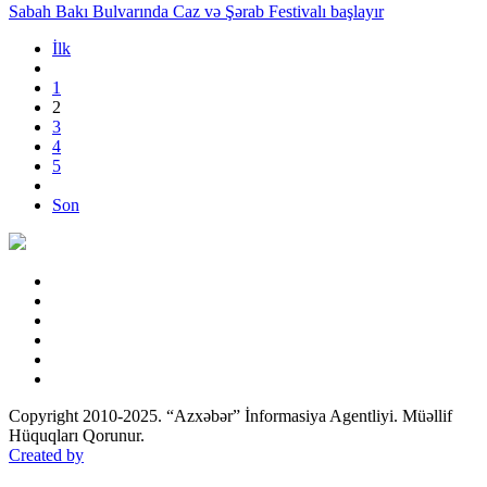
Sabah Bakı Bulvarında Caz və Şərab Festivalı başlayır
İlk
1
2
3
4
5
Son
Copyright 2010-2025. “Azxəbər” İnformasiya Agentliyi. Müəllif
Hüquqları Qorunur.
Created by