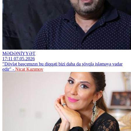
MƏDƏNİYYƏT
17:11 07.05.2026
"Dövlət başçımızın bu diqqəti bizi daha da şövqlə işləməyə vadar
edir" -
Nicat Kazımov