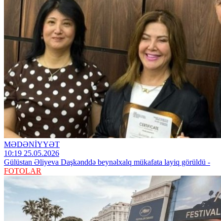
MƏDƏNİYYƏT
10:19 25.05.2026
Gülüstan Əliyeva Daşkənddə beynəlxalq mükafata layiq görüldü -
FOTOLAR