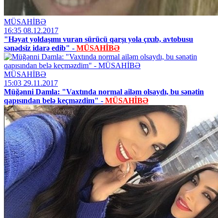
MÜSAHİBƏ
16:35 08.12.2017
"Həyat yoldaşımı vuran sürücü qarşı yola çıxıb, avtobusu
sənədsiz idarə edib" -
MÜSAHİBƏ
MÜSAHİBƏ
15:03 29.11.2017
Müğənni Damla: "Vaxtında normal ailəm olsaydı, bu sənətin
qapısından belə keçməzdim" -
MÜSAHİBƏ