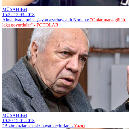
MÜSAHİBƏ
15:22 12.03.2018
Almaniyada polis işləyən azərbaycanlı Nurlana:
"Onlar mənə gülüb,
lağa qoyurdular" - FOTOLAR
MÜSAHİBƏ
19:20 15.01.2018
"Bizim qızlar sekssiz həyat keçirirlər" -
Yazıçı