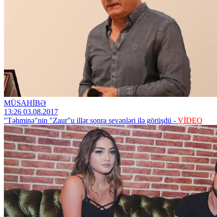
MÜSAHİBƏ
13:26 03.08.2017
"Təhminə"nin "Zaur"u illər sonra sevənləri ilə görüşdü -
VİDEO