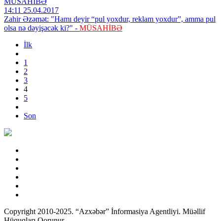
MÜSAHİBƏ
14:11 25.04.2017
Zahir Əzəmət: "Hamı deyir “pul yoxdur, reklam yoxdur”, amma pul
olsa nə dəyişəcək ki?" -
MÜSAHİBƏ
İlk
1
2
3
4
5
Son
Copyright 2010-2025. “Azxəbər” İnformasiya Agentliyi. Müəllif
Hüquqları Qorunur.