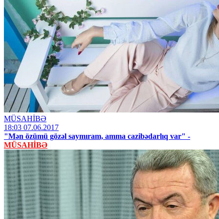
MÜSAHİBƏ
18:03 07.06.2017
"Mən özümü gözəl saymıram, amma cazibədarlıq var" -
MÜSAHİBƏ