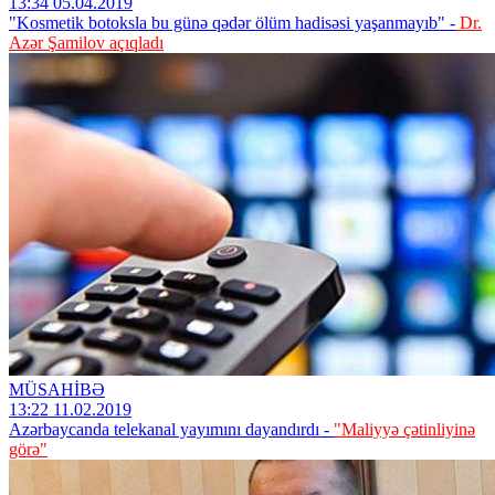
13:34 05.04.2019
"Kosmetik botoksla bu günə qədər ölüm hadisəsi yaşanmayıb" -
Dr.
Azər Şamilov açıqladı
MÜSAHİBƏ
13:22 11.02.2019
Azərbaycanda telekanal yayımını dayandırdı -
"Maliyyə çətinliyinə
görə"