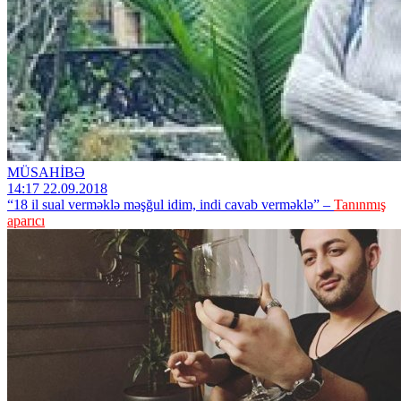
MÜSAHİBƏ
14:17 22.09.2018
“18 il sual verməklə məşğul idim, indi cavab verməklə” –
Tanınmış
aparıcı