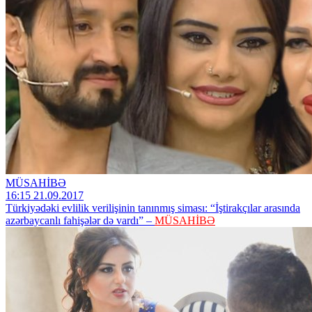
MÜSAHİBƏ
16:15 21.09.2017
Türkiyədəki evlilik verilişinin tanınmış siması: “İştirakçılar arasında
azərbaycanlı fahişələr də vardı” –
MÜSAHİBƏ