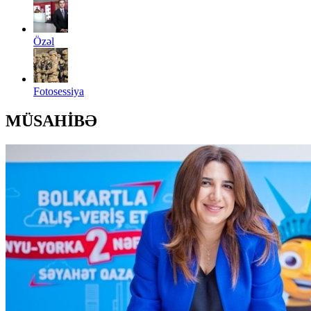
Özəl
Fotosessiya
MÜSAHİBƏ