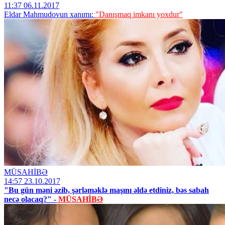
11:37 06.11.2017
Eldar Mahmudovun xanımı:
"Danışmaq imkanı yoxdur"
MÜSAHİBƏ
14:57 23.10.2017
"Bu gün məni əzib, şərləməklə maşını əldə etdiniz, bəs sabah
necə olacaq?" -
MÜSAHİBƏ