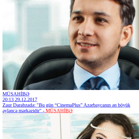
MÜSAHİBƏ
20:13 29.12.2017
Zaur Darabzadə: "Bu gün “CinemaPlus” Azərbaycanın ən böyük
əyləncə mərkəzidir" -
MÜSAHİBƏ