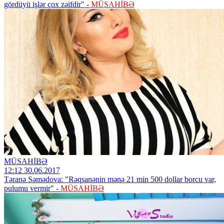
gördüyü işlər çox zəifdir" -
MÜSAHİBƏ
MÜSAHİBƏ
12:12 30.06.2017
Təranə Səmədova: "Rəqsanənin mənə 21 min 500 dollar borcu var,
pulumu vermir" -
MÜSAHİBƏ