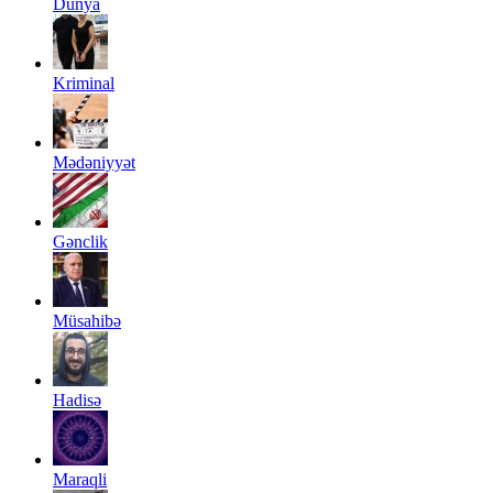
Dünya
Kriminal
Mədəniyyət
Gənclik
Müsahibə
Hadisə
Maraqli