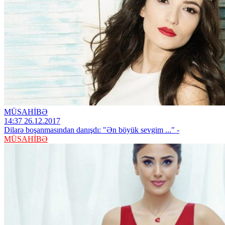
MÜSAHİBƏ
14:37 26.12.2017
Dilarə boşanmasından danışdı: "Ən böyük sevgim ..." -
MÜSAHİBƏ