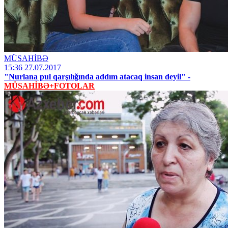
MÜSAHİBƏ
15:36 27.07.2017
"Nurlana pul qarşılığında addım atacaq insan deyil" -
MÜSAHİBƏ+FOTOLAR