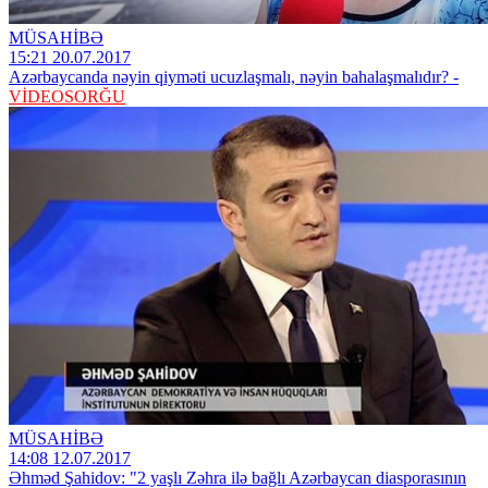
MÜSAHİBƏ
15:21 20.07.2017
Azərbaycanda nəyin qiyməti ucuzlaşmalı, nəyin bahalaşmalıdır? -
VİDEOSORĞU
MÜSAHİBƏ
14:08 12.07.2017
Əhməd Şahidov: "2 yaşlı Zəhra ilə bağlı Azərbaycan diasporasının