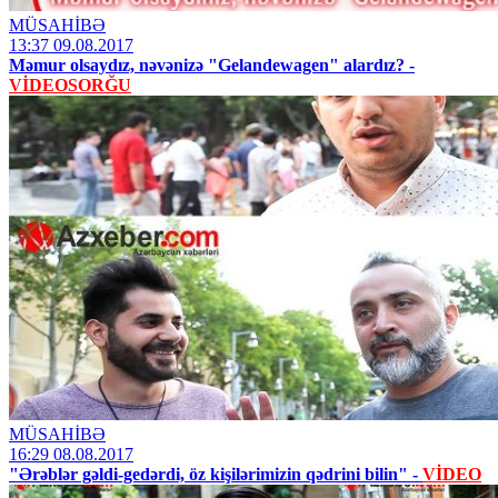
MÜSAHİBƏ
13:37 09.08.2017
Məmur olsaydız, nəvənizə "Gelandewagen" alardız? -
VİDEOSORĞU
MÜSAHİBƏ
16:29 08.08.2017
"Ərəblər gəldi-gedərdi, öz kişilərimizin qədrini bilin" -
VİDEO