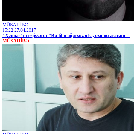
MÜSAHİBƏ
15:22 27.04.2017
"Xənnas"ın rejissoru: "Bu film uğursuz olsa, özümü asacam" -
MÜSAHİBƏ