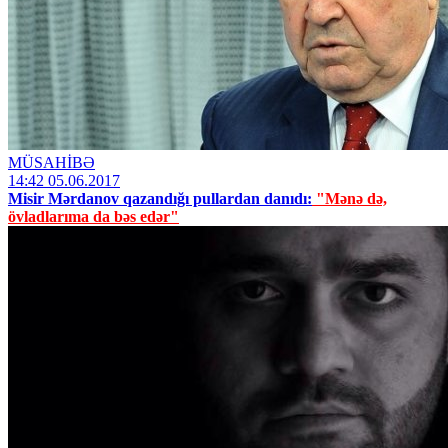
MÜSAHİBƏ
14:42 05.06.2017
Misir Mərdanov qazandığı pullardan danıdı:
"Mənə də,
övladlarıma da bəs edər"