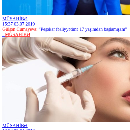
MÜSAHİBƏ
15:37 03.07.2019
Gülşən Cumayeva:
“Peşəkar fəaliyyətimə 17 yaşımdan başlamışam”
-
MÜSAHİBƏ
MÜSAHİBƏ