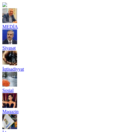
MEDİA
Siyasət
İqtisadiyyat
Sosial
Maqazin