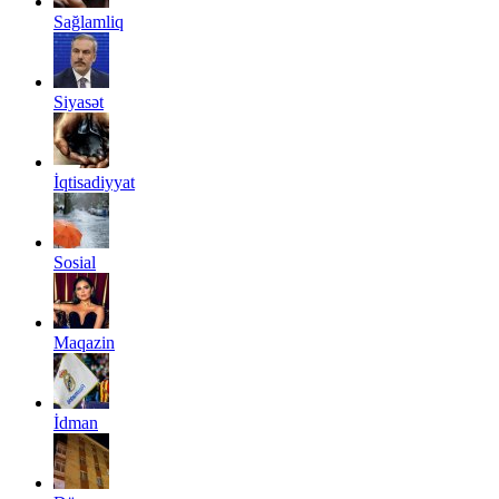
Sağlamliq
Siyasət
İqtisadiyyat
Sosial
Maqazin
İdman