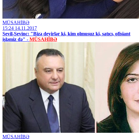
MÜSAHİBƏ
15:24 14.11.2017
Sevil-Sevinc: "Bizə deyirlər ki, kim olmusuz ki, satıcı, ofisiant
işləmiz də" -
MÜSAHİBƏ
MÜSAHİBƏ