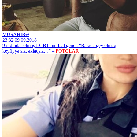
MÜSAHİBƏ
23:32 09.09.2018
9 il dindar olmuş LGBT-nin fəal gənci: “Bakıda gey olmaq
keyfiyyətsiz, əxlaqsız…” –
FOTOLAR