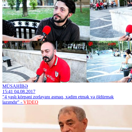
MÜSAHİBƏ
15:41 04.08.2017
"4 yaşlı körpəni zorlayanı asmaq, xədim etmək və öldürmək
lazımdır" -
VİDEO