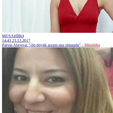
MÜSAHİBƏ
14:43 23.12.2017
Pərvin Abıyeva: "Ən böyük arzum ana olmaqdır" -
Müsahibə