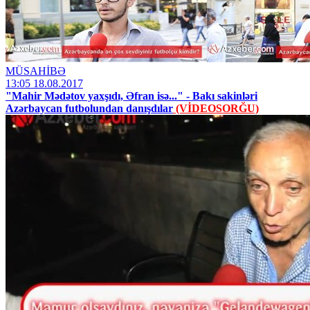
MÜSAHİBƏ
13:05 18.08.2017
"Mahir Mədətov yaxşıdı, Əfran isə..." - Bakı sakinləri
Azərbaycan futbolundan danışdılar
(VİDEOSORĞU)