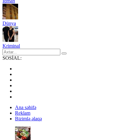
İdman
Dünya
Kriminal
SOSİAL:
Ana səhifə
Reklam
Bizimlə əlaqə