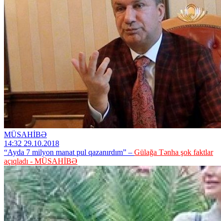
MÜSAHİBƏ
14:32 29.10.2018
“Ayda 7 milyon manat pul qazanırdım” –
Gülağa Tənha şok faktlar
açıqladı - MÜSAHİBƏ