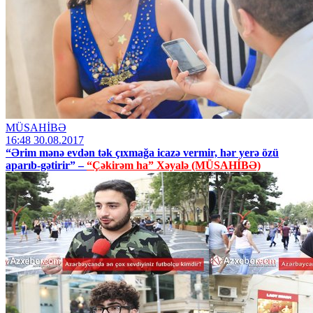
MÜSAHİBƏ
16:48 30.08.2017
“Ərim mənə evdən tək çıxmağa icazə vermir, hər yerə özü
aparıb-gətirir” –
“Çəkirəm ha” Xəyalə (MÜSAHİBƏ)