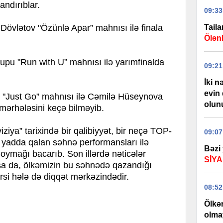
ndırıblar.
09:33
 Dövlətov "Özünlə Apar” mahnısı ilə finala
Tail
Ölənl
pu "Run with U” mahnısı ilə yarımfinalda
09:21
İki n
evin 
ı "Just Go” mahnısı ilə Cəmilə Hüseynova
olun
 mərhələsini keçə bilməyib.
ziya” tarixində bir qalibiyyət, bir neçə TOP-
09:07
 yadda qalan səhnə performansları ilə
Bəzi 
qoymağı bacarıb. Son illərdə nəticələr
SİYA
a da, ölkəmizin bu səhnədə qazandığı
irsi hələ də diqqət mərkəzindədir.
08:52
Ölkən
olma