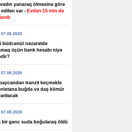
rvadın yanaraq ölməsinə görə
edilən var -
Evdən 15 min də
lanıb
 07.08.2026
i büdcənizi nəzarətdə
amaq üçün bank hesabı niyə
bdir?
 07.08.2026
baycandan tranzit keçməklə
nistana buğda və daş kömür
əriləcək
 07.08.2026
 bir gənc suda boğularaq öldü