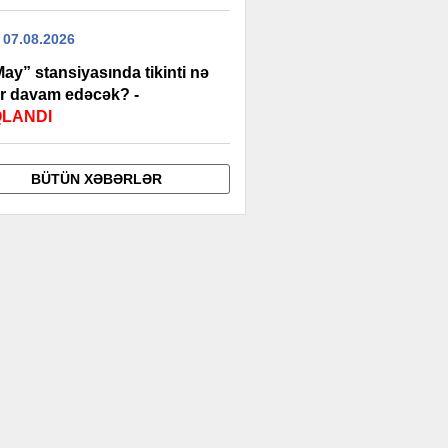
 07.08.2026
ay” stansiyasında tikinti nə
r davam edəcək? -
QLANDI
BÜTÜN XƏBƏRLƏR