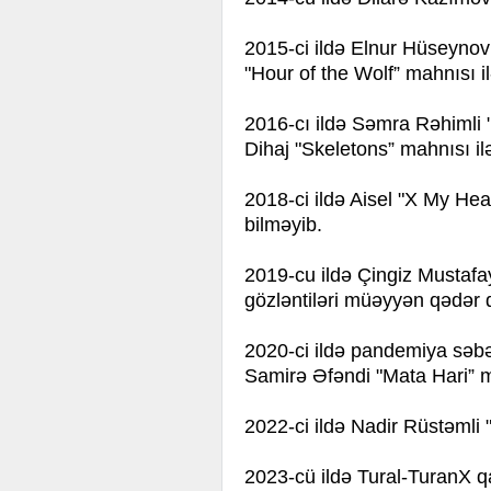
2015-ci ildə Elnur Hüseynov 
"Hour of the Wolf” mahnısı il
2016-cı ildə Səmra Rəhimli "
Dihaj "Skeletons” mahnısı ilə
2018-ci ildə Aisel "X My Hea
bilməyib.
2019-cu ildə Çingiz Mustafay
gözləntiləri müəyyən qədər 
2020-ci ildə pandemiya səbə
Samirə Əfəndi "Mata Hari” ma
2022-ci ildə Nadir Rüstəmli 
2023-cü ildə Tural-TuranX qa