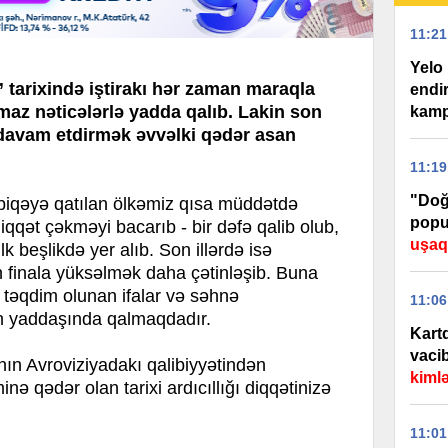
11:21
Yelo 
 tarixində iştirakı hər zaman maraqla
endi
lmaz nəticələrlə yadda qalıb. Lakin son
kamp
 davam etdirmək əvvəlki qədər asan
11:19
"Doğ
biqəyə qatılan ölkəmiz qısa müddətdə
popu
qqət çəkməyi bacarıb - bir dəfə qalib olub,
uşaql
lk beşlikdə yer alıb. Son illərdə isə
n finala yüksəlmək daha çətinləşib. Buna
 təqdim olunan ifalar və səhnə
11:06
ın yaddaşında qalmaqdadır.
Kart
vaci
n Avroviziyadakı qalibiyyətindən
kiml
ə qədər olan tarixi ardıcıllığı diqqətinizə
11:01