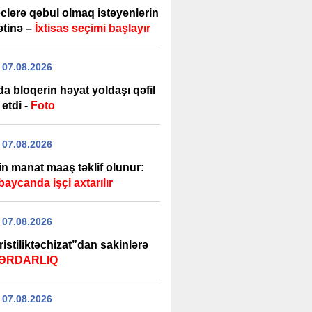
clərə qəbul olmaq istəyənlərin
ətinə –
İxtisas seçimi başlayır
 07.08.2026
a bloqerin həyat yoldaşı qəfil
 etdi -
Foto
 07.08.2026
in manat maaş təklif olunur:
aycanda işçi axtarılır
 07.08.2026
istiliktəchizat”dan sakinlərə
ƏRDARLIQ
 07.08.2026