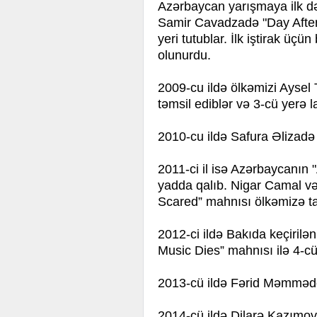
Azərbaycan yarışmaya ilk də
Samir Cavadzadə "Day After 
yeri tutublar. İlk iştirak üç
olunurdu.
2009-cu ildə ölkəmizi Aysel
təmsil ediblər və 3-cü yerə l
2010-cu ildə Safura Əlizadə 
2011-ci il isə Azərbaycanın "
yadda qalıb. Nigar Camal və
Scared” mahnısı ölkəmizə ta
2012-ci ildə Bakıda keçiri
Music Dies” mahnısı ilə 4-cü
2013-cü ildə Fərid Məmmədov
2014-cü ildə Dilarə Kazımova