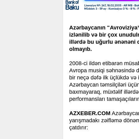
Azərbaycanın "Avroviziya”
izlənilib və bir çox unudu
illərdə bu uğurlu ənənəni
olmayıb.
2008-ci ildən etibarən müsa
Avropa musiqi səhnəsində di
bir neçə dəfə ilk üçlükdə və i
Azərbaycan təmsilçiləri üçü
baxmayaraq, müxtəlif illərdə
performansları tamaşaçılar
AZXEBER.COM
Azərbaycanı
yarışmadakı zəifləmə dönəmin
çatdırır: