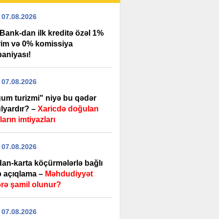
 07.08.2026
Bank-dan ilk kreditə özəl 1%
rim və 0% komissiya
aniyası!
 07.08.2026
um turizmi" niyə bu qədər
lyardır? –
Xaricdə doğulan
arın imtiyazları
 07.08.2026
dan-karta köçürmələrlə bağlı
b açıqlama –
Məhdudiyyət
ərə şamil olunur?
 07.08.2026