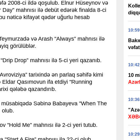
fə 2008-ci ildə qoşulub. Elnur Hüseynov və
Kolle
Day” mahnısı ilə debüt edərək finalda 8-ci
diqq
ün bu nəticə kifayət qədər uğurlu hesab
10:59
 Teymurzadə və Arash "Always” mahnısı ilə
Bakıd
ayiq görülüblər.
vəfat
"Drip Drop” mahnısı ilə 5-ci yeri qazanıb.
10:42
Avroviziya” tarixində ən parlaq səhifə kimi
10 m
 Eldar Qasımovun ifa etdiyi "Running
Azərb
rixi qələbə qazandırıb.
10:36
lən müsabiqədə Səbinə Babayeva "When The
“Azər
 olub.
XƏB
 "Hold Me” mahnısı ilə 2-ci yeri tutub.
10:29
 "Start A Fire” mahnısı ilə 22-ci olub.