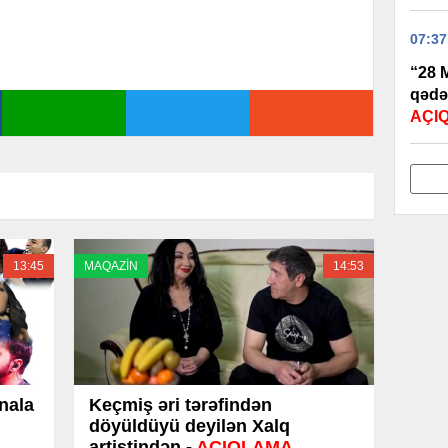
07:37
“28 M
qədə
AÇI
13:45
MAQAZİN
14:53
inala
Keçmiş əri tərəfindən
döyüldüyü deyilən Xalq
artistindən -
AÇIQLAMA