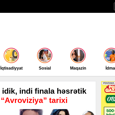
İqtisadiyyat
Sosial
Maqazin
İdm
 idik, indi finala həsrətik
“Avroviziya” tarixi