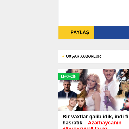
PAYLAŞ
OXŞAR XƏBƏRLƏR
MAQAZİN
Bir vaxtlar qalib idik, indi f
həsrətik –
Azərbaycanın
“Avroviziya” tarixi