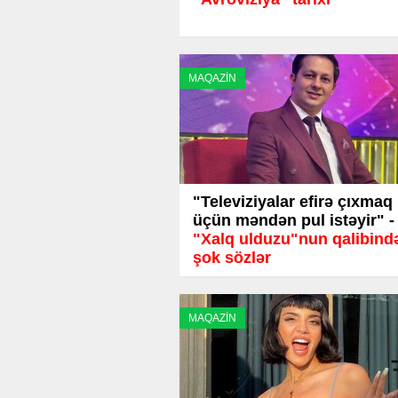
MAQAZİN
"Televiziyalar efirə çıxmaq
üçün məndən pul istəyir" -
"Xalq ulduzu"nun qalibind
şok sözlər
MAQAZİN