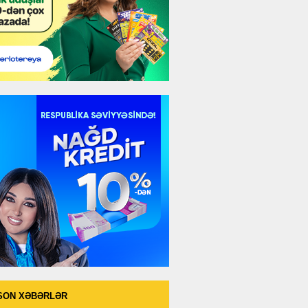
SON XƏBƏRLƏR