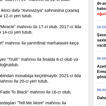
Ər-a
həbs 
ikinci dəfə "Avroviziya” səhnəsinə çıxaraq
oğur
ə 12-ci yeri tutub.
Miracle” mahnısı ilə 17-ci olub. 2017-ci ildə
10:24
 14-cü yeri tutub.
Şəxs
saxl
rt” mahnısı ilə yarımfinal mərhələsini keçə
vaci
09:55
ev "Truth” mahnısı ilə finalda 8-ci olub və
doğruldub.
Azər
Ermə
bindən müsabiqə keçirilməyib. 2021-ci ildə
gönd
hnısı ilə 20-ci yeri tutub.
09:43
"Fade To Black” mahnısı ilə 16-cı olub.
Daha
rdaşları "Tell Me More” mahnısı ilə