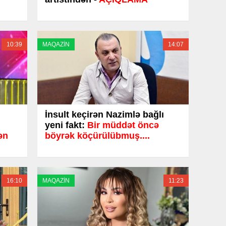
10:39
MAQAZİN
14:07
İnsult keçirən Nazimlə bağlı
yeni fakt:
Bir müddət öncə
ən
böyrək köçürülübmuş....
16:10
MAQAZİN
11:23