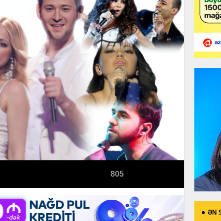
805
ƏN 