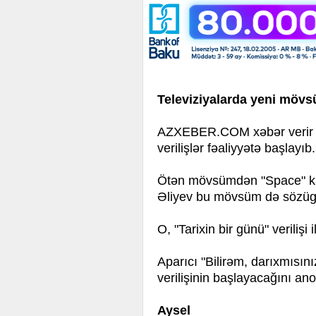
Televiziyalarda yeni mövsü
AZXEBER.COM xəbər verir ki,
verilişlər fəaliyyətə başlayıb.
Ötən mövsümdən "Space" kan
Əliyev bu mövsüm də sözüge
O, "Tarixin bir günü" verilişi
Aparıcı "Bilirəm, darıxmısınız
verilişinin başlayacağını an
Aysel