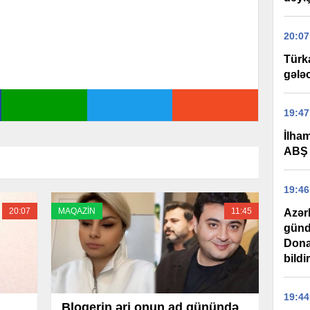
20:07
Türk
gələ
19:47
İlha
ABŞ 
19:46
20:07
MAQAZİN
11:45
Azər
günd
Dona
bildi
19:44
Blogerin əri onun ad günündə