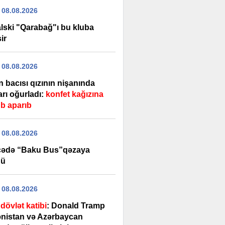
 08.08.2026
lski "Qarabağ"ı bu kluba
ir
 08.08.2026
 bacısı qızının nişanında
ları oğurladı:
konfet kağızına
b aparıb
 08.08.2026
ədə “Baku Bus”qəzaya
dü
 08.08.2026
dövlət katibi
: Donald Tramp
nistan və Azərbaycan