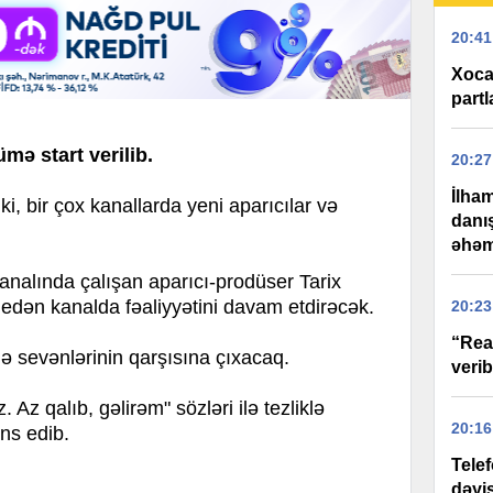
20:41
Xoca
partl
mə start verilib.
20:27
İlham
 bir çox kanallarda yeni aparıcılar və
danı
əhəm
alında çalışan aparıcı-prodüser Tarix
dən kanalda fəaliyyətini davam etdirəcək.
20:23
“Rea
 ilə sevənlərinin qarşısına çıxacaq.
verib
. Az qalıb, gəlirəm" sözləri ilə tezliklə
20:16
ons edib.
Tele
dəyi