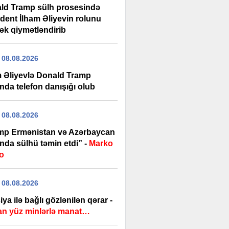
ld Tramp sülh prosesində
ident İlham Əliyevin rolunu
ək qiymətləndirib
 08.08.2026
m Əliyevlə Donald Tramp
nda telefon danışığı olub
 08.08.2026
mp Ermənistan və Azərbaycan
nda sülhü təmin etdi” -
Marko
o
 08.08.2026
ya ilə bağlı gözlənilən qərar -
lan yüz minlərlə manat…