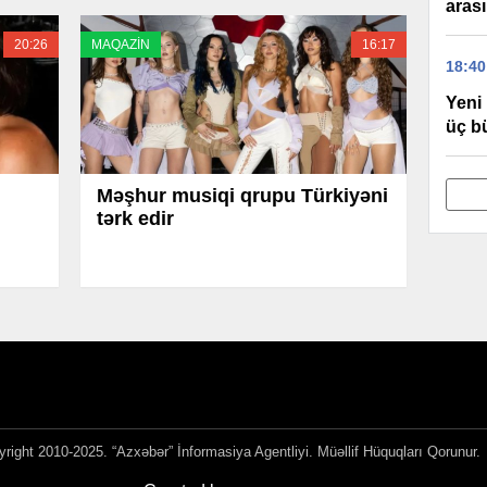
arası
20:26
MAQAZİN
16:17
18:40
Yeni 
üç b
Məşhur musiqi qrupu Türkiyəni
tərk edir
right 2010-2025. “Azxəbər” İnformasiya Agentliyi. Müəllif Hüquqları Qorunur.