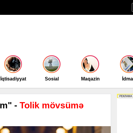
İqtisadiyyat
Sosial
Maqazin
İdm
əm" -
Tolik mövsümə