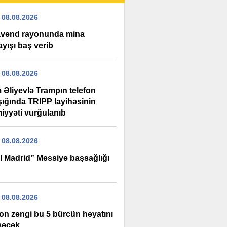
 08.08.2026
vənd rayonunda mina
ayışı baş verib
 08.08.2026
 Əliyevlə Trampın telefon
şığında TRIPP layihəsinin
iyyəti vurğulanıb
 08.08.2026
l Madrid” Messiyə başsağlığı
 08.08.2026
fon zəngi bu 5 bürcün həyatını
şəcək