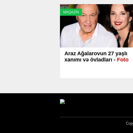
MAQAZİN
Araz Ağalarovun 27 yaşlı
xanımı və övladları -
Foto
Copy