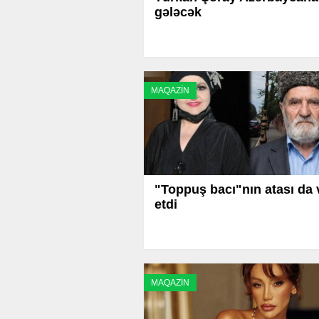
gələcək
MAQAZİN
"Toppuş bacı"nın atası da 
etdi
MAQAZİN