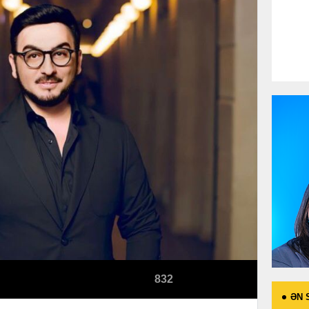
832
ƏN 