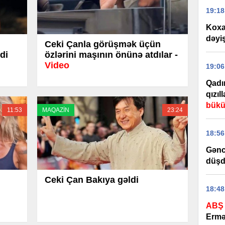
19:18
Koxa
dəyiş
Ceki Çanla görüşmək üçün
di
özlərini maşının önünə atdılar -
Video
19:06
Qadın
qızıl
bükü
11:53
MAQAZİN
23:24
18:56
Gənc
düş
Ceki Çan Bakıya gəldi
18:48
ABŞ 
Ermə