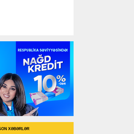
SON XƏBƏRLƏR