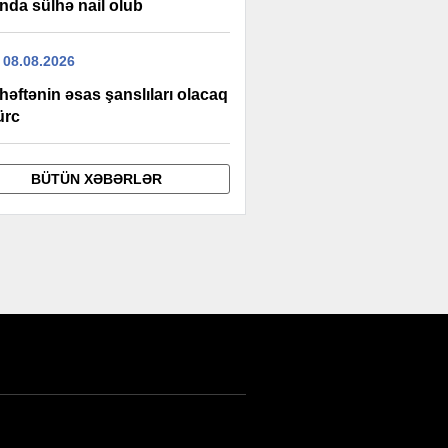
nda sülhə nail olub
 08.08.2026
həftənin əsas şanslıları olacaq
ürc
BÜTÜN XƏBƏRLƏR