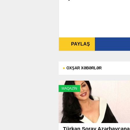
PAYLAŞ
OXŞAR XƏBƏRLƏR
MAQAZİN
Türkan Şoray Azərbaycana