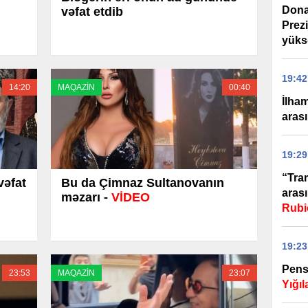
Dona
vəfat etdib
Prez
yüks
19:42
14:20
MAQAZİN
00:40
İlha
arası
19:29
“Tra
vəfat
Bu da Çimnaz Sultanovanın
arası
məzarı -
VİDEO
Rubi
19:23
Pensi
23:53
MAQAZİN
23:07
Yığı