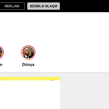
REKLAM
BİZİMLƏ ƏLAQƏ
an
Dünya