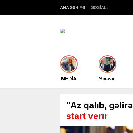
ANA SƏHİFƏ
SOSİAL:
MEDİA
Siyasət
"Az qalıb, gəlir
start verir