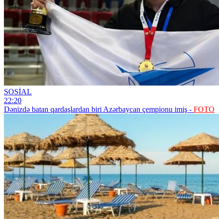
SOSİAL
22:20
Dənizdə batan qardaşlardan biri Azərbaycan çempionu imiş -
FOTO