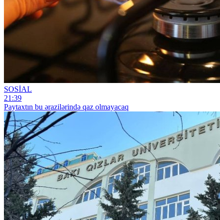
SOSİAL
21:39
Paytaxtın bu ərazilərində qaz olmayacaq