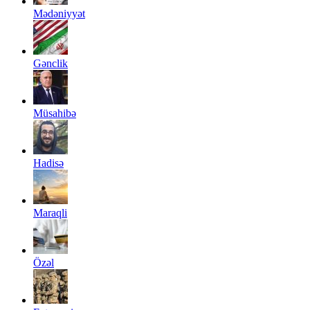
Mədəniyyət
Gənclik
Müsahibə
Hadisə
Maraqli
Özəl