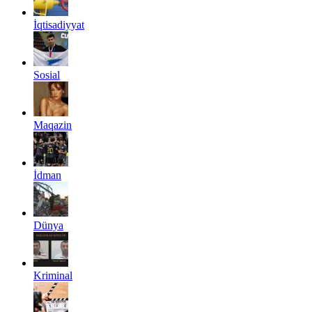
İqtisadiyyat
Sosial
Maqazin
İdman
Dünya
Kriminal