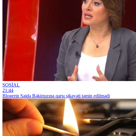
SOSİAL
21:44
Blogerin Səidə Bəkirqızına qarşı şikayəti təmin edilmədi