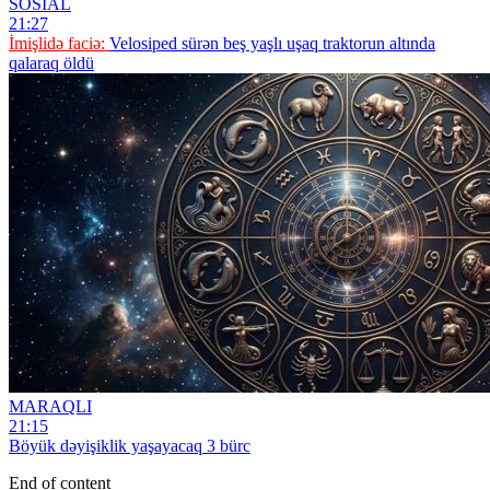
SOSİAL
21:27
İmişlidə faciə:
Velosiped sürən beş yaşlı uşaq traktorun altında
qalaraq öldü
MARAQLI
21:15
Böyük dəyişiklik yaşayacaq 3 bürc
End of content