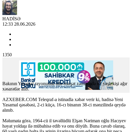
HADİSƏ
12:33 28.06.2026
1350
Bakının Yasamal rayonunda ailə-məişət zəminində 62 yaşlı kişi ağır
xəsarətlər alıb.
AZXEBER.COM Teleqraf-a istinadla xəbər verir ki, hadisə Yeni
Yasamal qəsəbəsi, 2-ci küçə, 16-cı binanın 38-ci mənzilində qeydə
alınıb.
Məlumata görə, 1964-cü il təvəllüdlü Elşən Nəriman oğlu Hacıyev
həyat yoldaşı ilə mübahisə edib və onu döyüb. Buna cavab olaraq,
60 yaşlı qadın balta ilə ərinin üzərinə hücum edərək ona bir neçə