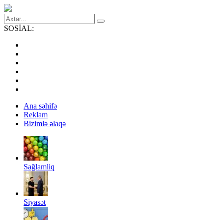
SOSİAL:
Ana səhifə
Reklam
Bizimlə əlaqə
Sağlamliq
Siyasət