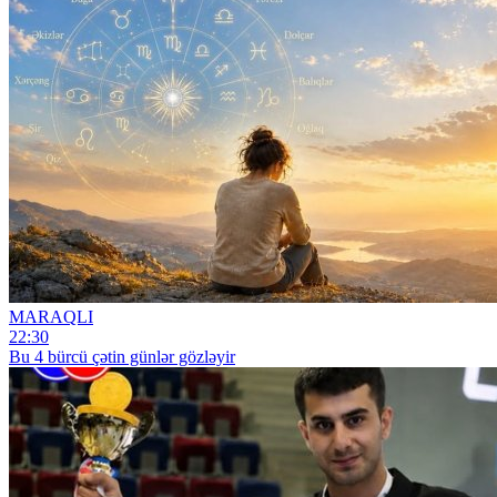
MARAQLI
22:30
Bu 4 bürcü çətin günlər gözləyir