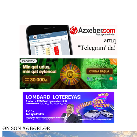
ƏN SON XƏBƏRLƏR