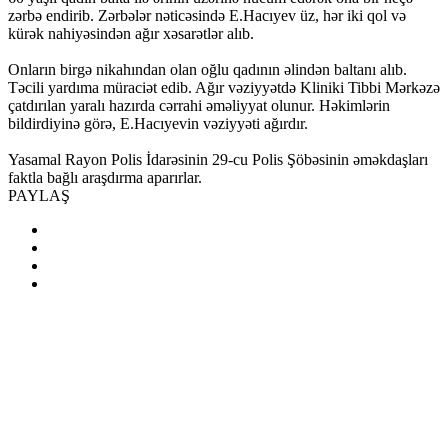
zərbə endirib. Zərbələr nəticəsində E.Hacıyev üz, hər iki qol və
kürək nahiyəsindən ağır xəsarətlər alıb.
Onların birgə nikahından olan oğlu qadının əlindən baltanı alıb.
Təcili yardıma müraciət edib. Ağır vəziyyətdə Kliniki Tibbi Mərkəzə
çatdırılan yaralı hazırda cərrahi əməliyyat olunur. Həkimlərin
bildirdiyinə görə, E.Hacıyevin vəziyyəti ağırdır.
Yasamal Rayon Polis İdarəsinin 29-cu Polis Şöbəsinin əməkdaşları
faktla bağlı araşdırma aparırlar.
PAYLAŞ