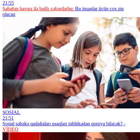
21:55
Sabahın havası ilə bağlı xəbərdarlıq:
Bu insanlar üçün çox pis
olacaq
SOSİAL
21:51
Sosial şəbəkə qadağaları uşaqları təhlükədən qoruya biləcək? -
VİDEO