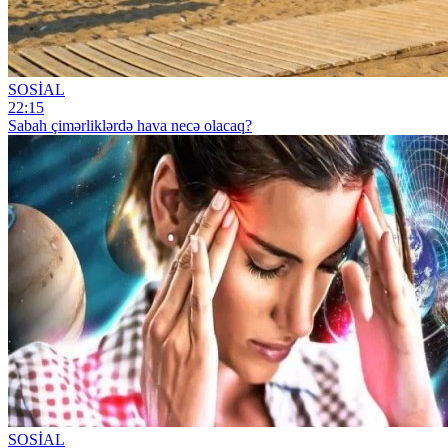
SOSİAL
22:15
Sabah çimərliklərdə hava necə olacaq?
SOSİAL