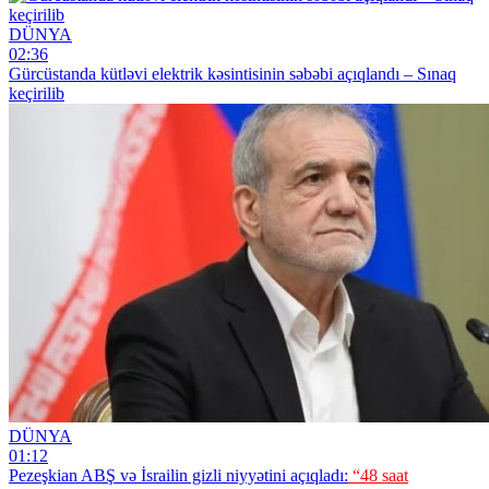
DÜNYA
02:36
Gürcüstanda kütləvi elektrik kəsintisinin səbəbi açıqlandı – Sınaq
keçirilib
DÜNYA
01:12
Pezeşkian ABŞ və İsrailin gizli niyyətini açıqladı:
“48 saat