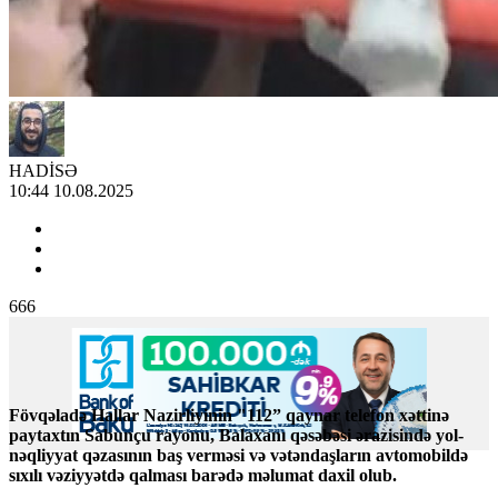
HADİSƏ
10:44 10.08.2025
666
Fövqəladə Hallar Nazirliyinin "112” qaynar telefon xəttinə
paytaxtın Sabunçu rayonu, Balaxanı qəsəbəsi ərazisində yol-
nəqliyyat qəzasının baş verməsi və vətəndaşların avtomobildə
sıxılı vəziyyətdə qalması barədə məlumat daxil olub.