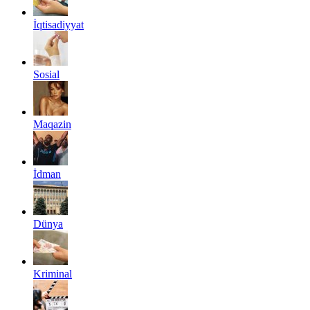
İqtisadiyyat
Sosial
Maqazin
İdman
Dünya
Kriminal