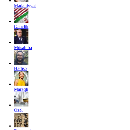
Mədəniyyət
Gənclik
Müsahibə
Hadisə
Maraqli
Özəl