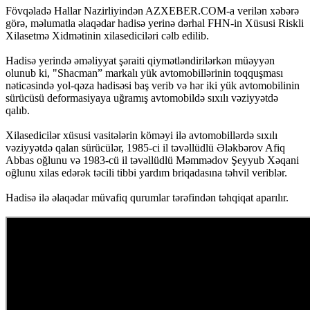
Fövqəladə Hallar Nazirliyindən AZXEBER.COM-a verilən xəbərə
görə, məlumatla əlaqədar hadisə yerinə dərhal FHN-in Xüsusi Riskli
Xilasetmə Xidmətinin xilasediciləri cəlb edilib.
Hadisə yerində əməliyyat şəraiti qiymətləndirilərkən müəyyən
olunub ki, "Shacman” markalı yük avtomobillərinin toqquşması
nəticəsində yol-qəza hadisəsi baş verib və hər iki yük avtomobilinin
sürücüsü deformasiyaya uğramış avtomobildə sıxılı vəziyyətdə
qalıb.
Xilasedicilər xüsusi vasitələrin köməyi ilə avtomobillərdə sıxılı
vəziyyətdə qalan sürücülər, 1985-ci il təvəllüdlü Ələkbərov Afiq
Abbas oğlunu və 1983-cü il təvəllüdlü Məmmədov Şeyyub Xəqani
oğlunu xilas edərək təcili tibbi yardım briqadasına təhvil veriblər.
Hadisə ilə əlaqədar müvafiq qurumlar tərəfindən təhqiqat aparılır.