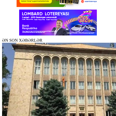
ƏN SON XƏBƏRLƏR