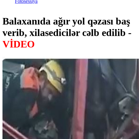
Fotosessiya
Balaxanıda ağır yol qəzası baş
verib, xilasedicilər cəlb edilib -
VİDEO