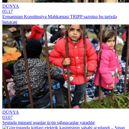
DÜNYA
05:17
Ermənistan Konstitusiya Məhkəməsi TRIPP sazişinə bu tarixdə
baxacaq
DÜNYA
03:07
Seutada miqrant uşaqlar üçün sığınacaqlar yaradılır