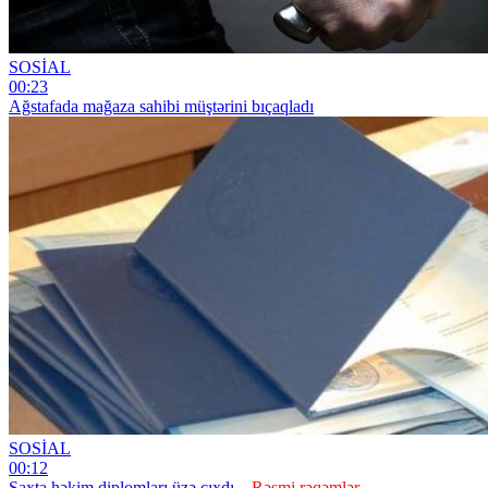
SOSİAL
00:23
Ağstafada mağaza sahibi müştərini bıçaqladı
SOSİAL
00:12
Saxta həkim diplomları üzə çıxdı –
Rəsmi rəqəmlər