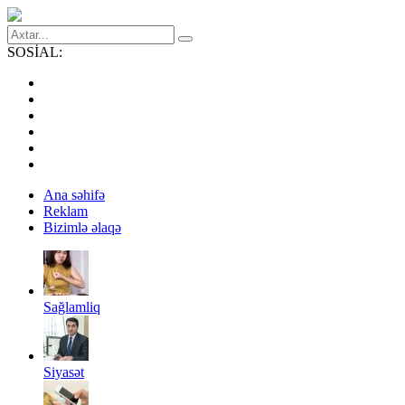
SOSİAL:
Ana səhifə
Reklam
Bizimlə əlaqə
Sağlamliq
Siyasət