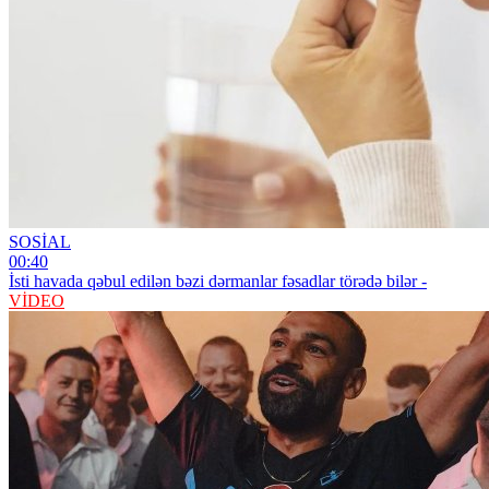
SOSİAL
00:40
İsti havada qəbul edilən bəzi dərmanlar fəsadlar törədə bilər -
VİDEO