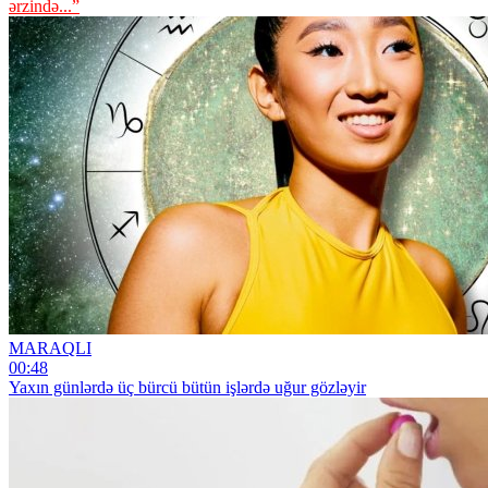
ərzində...”
MARAQLI
00:48
Yaxın günlərdə üç bürcü bütün işlərdə uğur gözləyir