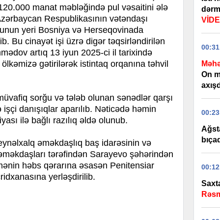
20.000 manat məbləğində pul vəsaitini ələ
dərma
 Azərbaycan Respublikasının vətəndaşı
VİD
unun yeri Bosniya və Herseqovinada
. Bu cinayət işi üzrə digər təqsirləndirilən
00:31
ədov artıq 13 iyun 2025-ci il tarixində
kəmizə gətirilərək istintaq orqanına təhvil
Məhə
On m
axışd
 müvafiq sorğu və tələb olunan sənədlər qarşı
 işçi danışıqlar aparılıb. Nəticədə həmin
00:23
yası ilə bağlı razılıq əldə olunub.
Ağst
bıça
eynəlxalq əməkdaşlıq baş idarəsinin və
 əməkdaşları tərəfindən Sarayevo şəhərindən
mənin həbs qərarına əsasən Penitensiar
00:12
ridxanasına yerləşdirilib.
Saxta
Rəsm