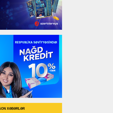
SON XƏBƏRLƏR