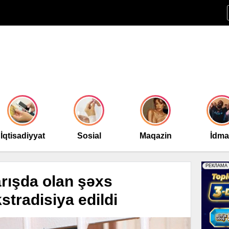
İqtisadiyyat
Sosial
Maqazin
İdm
rışda olan şəxs
tradisiya edildi