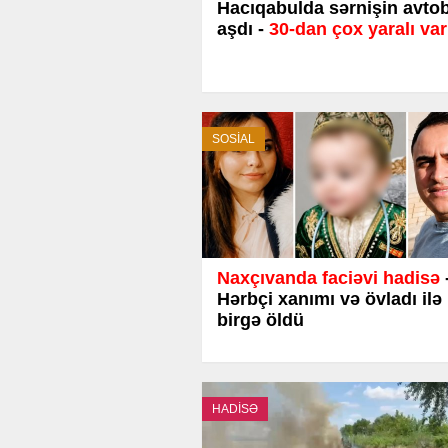
Hacıqabulda sərnişin avto
aşdı -
30-dan çox yaralı var
SOSİAL
Naxçıvanda faciəvi hadisə
Hərbçi xanımı və övladı ilə
birgə öldü
HADİSƏ