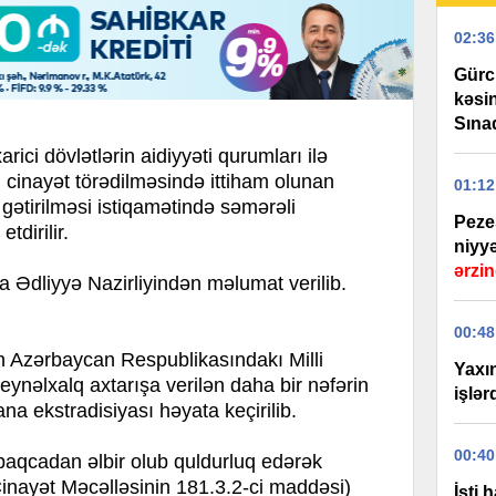
02:36
Gürcü
kəsin
Sınaq
arici dövlətlərin aidiyyəti qurumları ilə
, cinayət törədilməsində ittiham olunan
01:12
 gətirilməsi istiqamətində səmərəli
Pezeş
tdirilir.
niyyə
ərzin
dliyyə Nazirliyindən məlumat verilib.
00:48
lun Azərbaycan Respublikasındakı Milli
Yaxı
ynəlxalq axtarışa verilən daha bir nəfərin
işlər
na ekstradisiyası həyata keçirilib.
00:40
qabaqcadan əlbir olub quldurluq edərək
inayət Məcəlləsinin 181.3.2-ci maddəsi)
İsti 