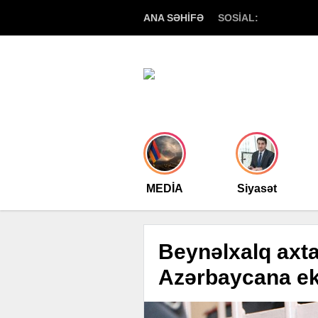
ANA SƏHİFƏ
SOSİAL:
MEDİA
Siyasət
Beynəlxalq axta
Azərbaycana eks