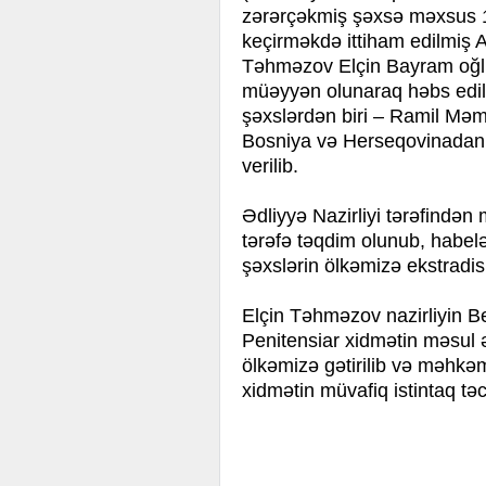
zərərçəkmiş şəxsə məxsus 1
keçirməkdə ittiham edilmiş
Təhməzov Elçin Bayram oğl
müəyyən olunaraq həbs edilib
şəxslərdən biri – Ramil Məmm
Bosniya və Herseqovinadan öl
verilib.
Ədliyyə Nazirliyi tərəfindən
tərəfə təqdim olunub, habelə
şəxslərin ölkəmizə ekstradisi
Elçin Təhməzov nazirliyin B
Penitensiar xidmətin məsul
ölkəmizə gətirilib və məhkə
xidmətin müvafiq istintaq təc