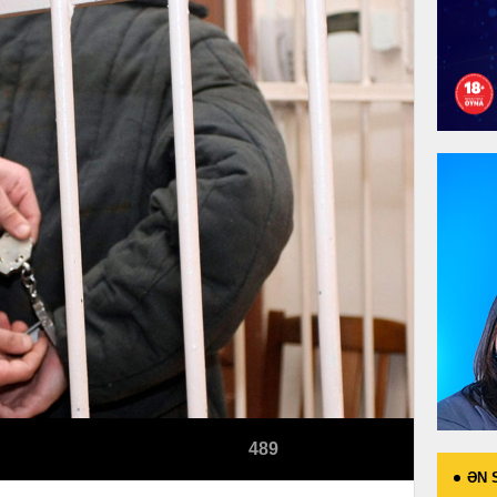
489
ƏN 