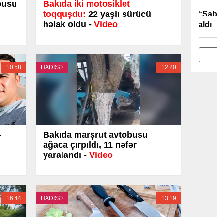
busu
Bakıda iki motosiklet
toqquşdu:
22 yaşlı sürücü
“Sab
həlak oldu -
Video
aldı
10:58
HADİSƏ
12:20
-
Bakıda marşrut avtobusu
ağaca çırpıldı, 11 nəfər
yaralandı -
Video
16:44
HADİSƏ
13:19