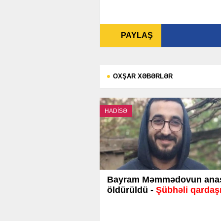
PAYLAŞ
OXŞAR XƏBƏRLƏR
HADİSƏ
Bayram Məmmədovun ana
öldürüldü -
Şübhəli qardaşı