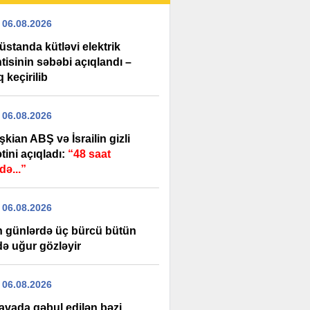
 06.08.2026
standa kütləvi elektrik
tisinin səbəbi açıqlandı –
 keçirilib
 06.08.2026
kian ABŞ və İsrailin gizli
tini açıqladı:
“48 saat
də...”
 06.08.2026
n günlərdə üç bürcü bütün
də uğur gözləyir
 06.08.2026
havada qəbul edilən bəzi