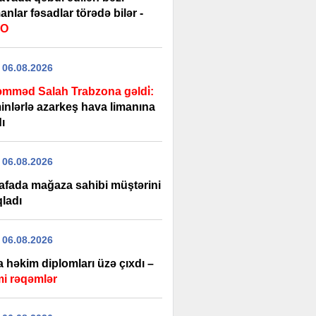
nlar fəsadlar törədə bilər -
EO
 06.08.2026
mməd Salah Trabzona gəldi̇:
inlərlə azarkeş hava limanına
ı
 06.08.2026
afada mağaza sahibi müştərini
qladı
 06.08.2026
 həkim diplomları üzə çıxdı –
i rəqəmlər