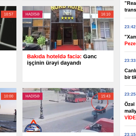
"Real
trans
10:57
HADİSƏ
16:10
23:42
"Xame
Peze
Bakıda hoteldə faciə:
Gənc
23:33
işçinin ürəyi dayandı
Canl
bir t
23:25
10:00
HADİSƏ
15:43
Özəl
mali
VİD
23:15