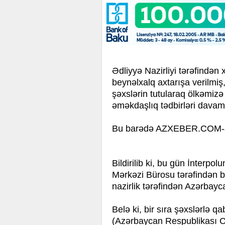
Ədliyyə Nazirliyi tərəfindən x
beynəlxalq axtarışa verilmiş
şəxslərin tutularaq ölkəmizə
əməkdaşlıq tədbirləri davam e
Bu barədə AZXEBER.COM-a Ə
Bildirilib ki, bu gün İnterpo
Mərkəzi Bürosu tərəfindən be
nazirlik tərəfindən Azərbayca
Belə ki, bir sıra şəxslərlə 
(Azərbaycan Respublikası C