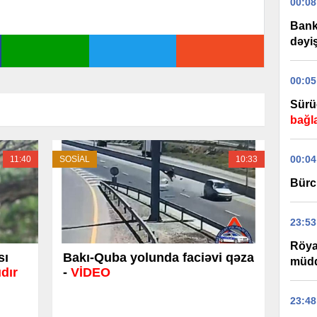
00:08
Bank 
dəyiş
00:05
Sürü
bağl
00:04
11:40
SOSİAL
10:33
Bürc
23:53
Röyan
sı
Bakı-Quba yolunda faciəvi qəza
müddə
dır
-
VİDEO
23:48