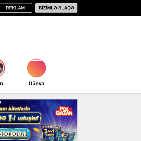
REKLAM
BİZİMLƏ ƏLAQƏ
an
Dünya