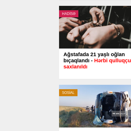
HADİSƏ
Ağstafada 21 yaşlı oğlan
bıçaqlandı -
Hərbi qulluqçu
saxlanıldı
SOSİAL