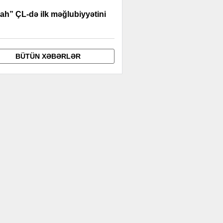
ah” ÇL-də ilk məğlubiyyətini
BÜTÜN XƏBƏRLƏR