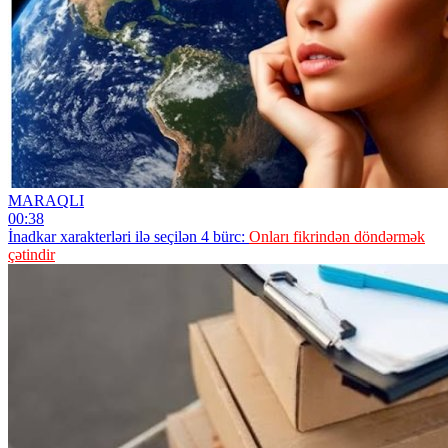
MARAQLI
00:38
İnadkar xarakterləri ilə seçilən 4 bürc:
Onları fikrindən döndərmək
çətindir