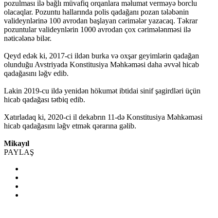
pozulması ilə bağlı müvafiq orqanlara məlumat verməyə borclu
olacaqlar. Pozuntu hallarında polis qadağanı pozan tələbənin
valideynlərinə 100 avrodan başlayan cərimələr yazacaq. Təkrar
pozuntular valideynlərin 1000 avrodan çox cərimələnməsi ilə
nəticələnə bilər.
Qeyd edək ki, 2017-ci ildən burka və oxşar geyimlərin qadağan
olunduğu Avstriyada Konstitusiya Məhkəməsi daha əvvəl hicab
qadağasını ləğv edib.
Lakin 2019-cu ildə yenidən hökumət ibtidai sinif şagirdləri üçün
hicab qadağası tətbiq edib.
Xatırladaq ki, 2020-ci il dekabrın 11-də Konstitusiya Məhkəməsi
hicab qadağasını ləğv etmək qərarına gəlib.
Mikayıl
PAYLAŞ