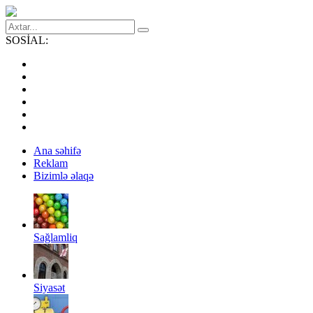
SOSİAL:
Ana səhifə
Reklam
Bizimlə əlaqə
Sağlamliq
Siyasət