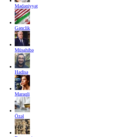
Mədəniyyət
Gənclik
Müsahibə
Hadisə
Maraqli
Özəl