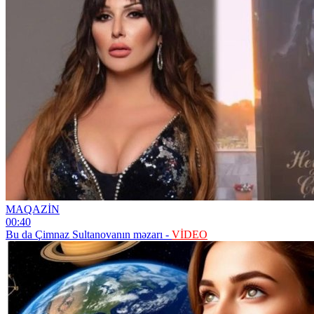
MAQAZİN
00:40
Bu da Çimnaz Sultanovanın məzarı -
VİDEO