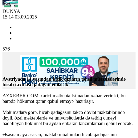
DÜNYA
15:14 03.09.2025
576
Avstriyada 14 yaşından kiçik qızların təhsil müəssisələrində
hicab taxması qadağan ediləcək.
AZXEBER.COM xarici mətbuata istinadən xəbər verir ki, bu
barədə hökumət qərar qəbul etməyə hazırlaşır.
Məlumatlara görə, hicab qadağasını təkcə dövlət məktəblərində
deyil, özəl məktəblərdə və universitetlərdə də tətbiq etməyi
hədəfləyən hökumət bu aydan etibarən tənzimləməni qəbul edəcək.
Əsasnaməyə əsasən, məktəb müəllimləri hicab qadağasının