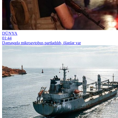
DÜNYA
01:44
Dəməşqdə mikroavtobus partladılıb, ölənlər var