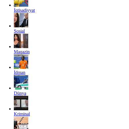
İqtisadiyyat
Sosial
Maqazin
İdman
Dünya
Kriminal