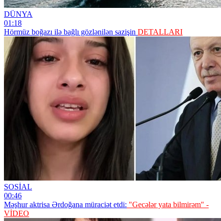
DÜNYA
01:18
Hörmüz boğazı ilə bağlı gözlənilən sazişin
DETALLARI
SOSİAL
00:46
Məşhur aktrisa Ərdoğana müraciət etdi:
"Gecələr yata bilmirəm" -
VİDEO