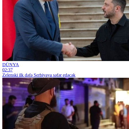
DÜNYA
02:37
Zelenski ilk dəfə Serbiyaya səfər edəcək