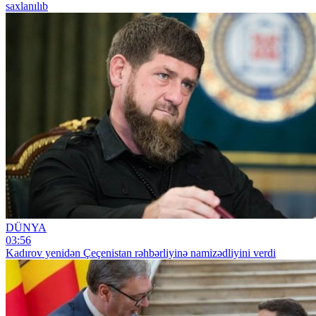
saxlanılıb
DÜNYA
03:56
Kadırov yenidən Çeçenistan rəhbərliyinə namizədliyini verdi