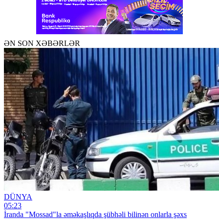
ƏN SON XƏBƏRLƏR
DÜNYA
05:23
İranda "Mossad"la əməkaşlıqda şübhəli bilinən onlarla şəxs