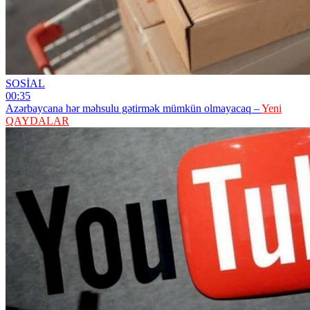
SOSİAL
00:35
Azərbaycana hər məhsulu gətirmək mümkün olmayacaq –
Yeni
QAYDALAR