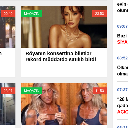
evin 
olun
00:40
MAQAZİN
23:53
09:07
Bəzi 
SİYA
n
Röyanın konsertinə biletlər
08:52
rekord müddətdə satılıb bitdi
Ölkən
olma
07:37
23:07
MAQAZİN
11:53
“28 M
qədə
AÇI
05:23