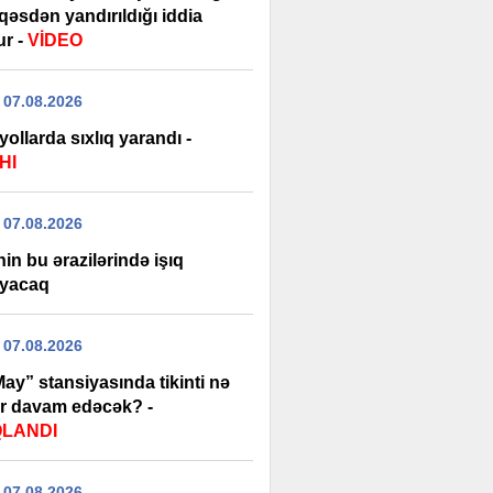
qəsdən yandırıldığı iddia
ur -
VİDEO
 07.08.2026
yollarda sıxlıq yarandı -
HI
 07.08.2026
in bu ərazilərində işıq
yacaq
 07.08.2026
ay” stansiyasında tikinti nə
r davam edəcək? -
QLANDI
 07.08.2026