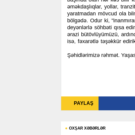
əməkdaşlıqlar, yollar, tranzitl
yaratmadan mövcud ola bil
bölgədə.
Odur ki, "inanmıra
deyənlərlə söhbəti qısa edi
ərazi bütövlüyümüzü, ardı
isə, fəxarətlə təşəkkür ediri
Şəhidlərimizə rəhmət. Yaşa
PAYLAŞ
OXŞAR XƏBƏRLƏR