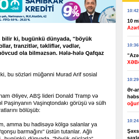
10:42
10 m
Azərb
s bilir ki, bugünkü dünyada, "böyük
10:36
ar, tranzitlər, təkliflər, vədlər,
mövcud ola bilməzsən. Hələ-hələ Qafqaz
“Azər
XƏB
, bu sözləri müğənni Murad Arif sosial
10:29
Ər-a
lham Əliyev, ABŞ lideri Donald Tramp və
həbs 
ol Paşinyanın Vaşinqtondakı görüşü və sülh
oğur
atlarını bölüşüb:
10:24
m, amma bu hadisəyə kölgə salanlar ya
"qonşu barmağını" üstün tutanlar.
Ağlı
Şəxs
saxl
ki, bugünkü dünyada, "böyük güclərlə"