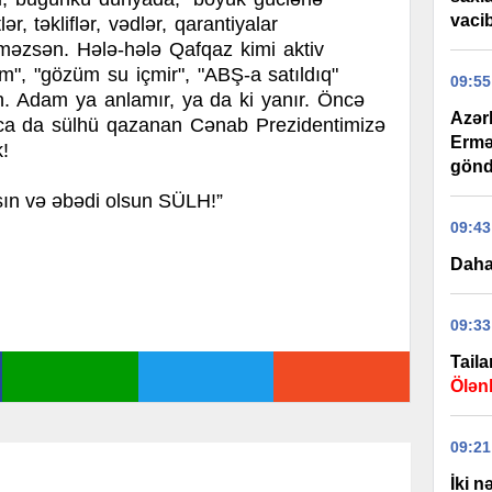
vaci
ər, təkliflər, vədlər, qarantiyalar
məzsən. Hələ-hələ Qafqaz kimi aktiv
m", "gözüm su içmir", "ABŞ-a satıldıq"
09:55
n. Adam ya anlamır, ya da ki yanır.
Öncə
Azər
nca da sülhü qazanan Cənab Prezidentimizə
Ermə
k!
gönd
sın və əbədi olsun SÜLH!”
09:43
Daha
09:33
Tail
Ölənl
09:21
İki n