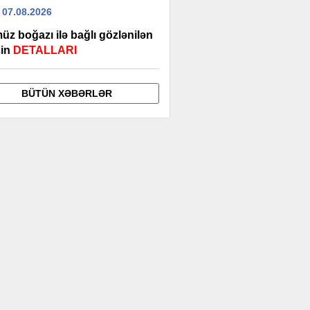
 07.08.2026
üz boğazı ilə bağlı gözlənilən
şin
DETALLARI
BÜTÜN XƏBƏRLƏR