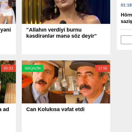
01:18
Hörm
sazi
iyəni
"Allahın verdiyi burnu
kəsdirənlər mənə söz deyir"
00:33
MAQAZİN
17:56
a ad
Can Kolukısa vəfat etdi