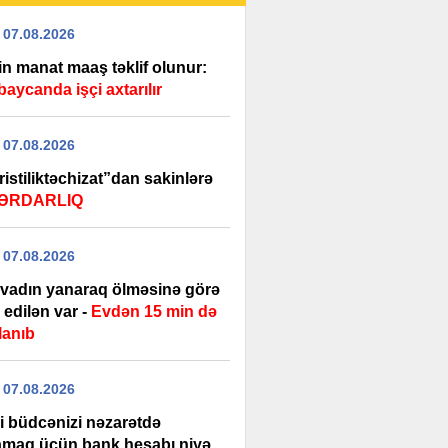
 07.08.2026
in manat maaş təklif olunur:
aycanda işçi axtarılır
 07.08.2026
istiliktəchizat”dan sakinlərə
ƏRDARLIQ
 07.08.2026
rvadın yanaraq ölməsinə görə
edilən var -
Evdən 15 min də
lanıb
 07.08.2026
i büdcənizi nəzarətdə
amaq üçün bank hesabı niyə