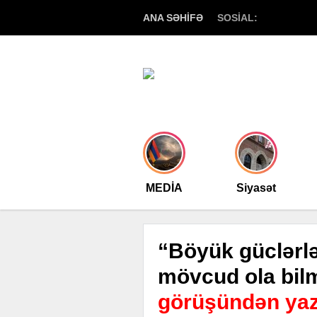
ANA SƏHİFƏ
SOSİAL:
MEDİA
Siyasət
“Böyük güclərl
mövcud ola bil
görüşündən yaz