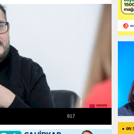
917
ƏN 