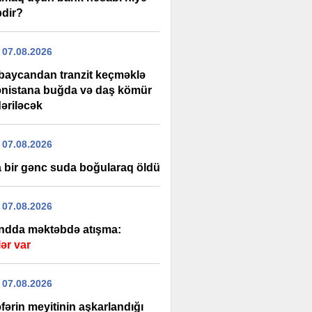
bdir?
 07.08.2026
baycandan tranzit keçməklə
nistana buğda və daş kömür
əriləcək
 07.08.2026
 bir gənc suda boğularaq öldü
 07.08.2026
andda məktəbdə atışma:
ər var
 07.08.2026
əfərin meyitinin aşkarlandığı