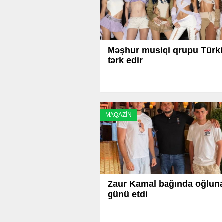
Məşhur musiqi qrupu Türk
tərk edir
MAQAZİN
Zaur Kamal bağında oğlun
günü etdi