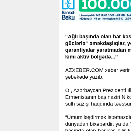
"Ağlı başında olan hər kə
güclərlə" əməkdaşlıqlar, yoll
qarantiyalar yaratmadan 
kimi aktiv bölgədə...”
AZXEBER.COM xəbər verir ki
şəbəkədə yazıb.
O , Azərbaycan Prezidenti İ
Ermənistanın baş naziri Nik
sülh sazişi haqqında təəssür
"Ümumiləşdirmək istəməzdi
dünyadan bixəbərdir, ya da 
başında olan hər kəs bilir 