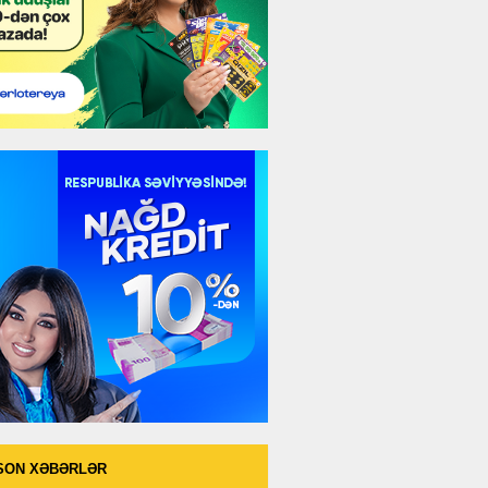
SON XƏBƏRLƏR