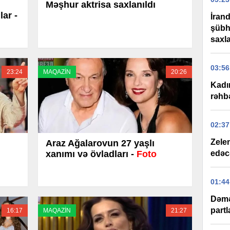
Məşhur aktrisa saxlanıldı
lar -
İran
şübhə
saxla
03:56
23:24
MAQAZİN
20:26
Kadı
rəhbə
02:37
Zelen
Araz Ağalarovun 27 yaşlı
xanımı və övladları -
Foto
edəc
01:44
Dəmə
partl
16:17
MAQAZİN
21:27