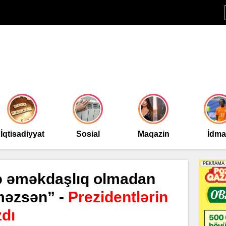
İqtisadiyyat
Sosial
Maqazin
İdm
ə əməkdaşlıq olmadan
məzsən” -
Prezidentlərin
dı