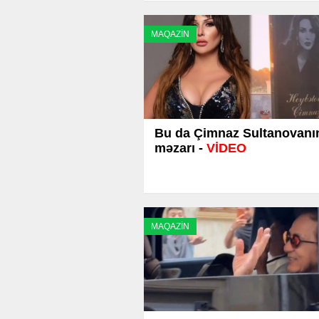
MAQAZİN
Bu da Çimnaz Sultanovanı
məzarı -
VİDEO
MAQAZİN