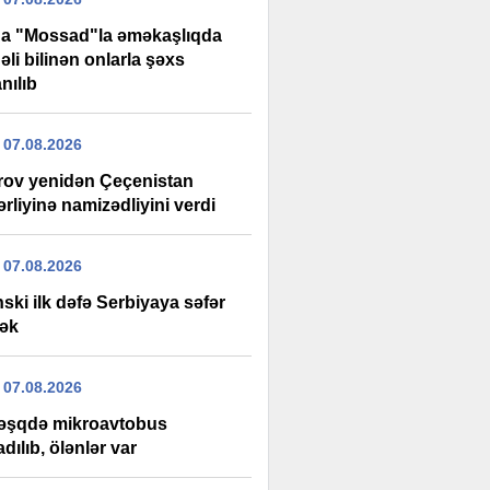
da "Mossad"la əməkaşlıqda
li bilinən onlarla şəxs
nılıb
 07.08.2026
rov yenidən Çeçenistan
rliyinə namizədliyini verdi
 07.08.2026
ski ilk dəfə Serbiyaya səfər
ək
 07.08.2026
şqdə mikroavtobus
adılıb, ölənlər var