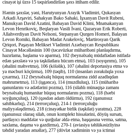
cinayət işi üzrə 15 təqsirləndirilən şəxs ittiham edilir.
Həmin şəxslər, yəni, Harutyunyan Arayik Vladimiri, Qukasyan
Arkadi Arşaviri, Sahakyan Bako Sahaki, İşxanyan Davit Rubeni,
Manukyan David Azatini, Babayan David Klimi, Mnatsakanyan
Levon Henrikoviç, Beqlaryan Vasili İvani, Qazaryan Erik Roberti,
Allahverdiyan Davit Nelsoni, Stepanyan Qurgen Homeri, Balayan
Levon Romiki, Babayan Madat Arakeloviç, Martirosyan Qarik
Qriqori, Paşayan Melikset Vladimiri Azərbaycan Respublikası
Cinayət Məcəlləsinin 100 (təcavüzkar müharibəni planlaşdırma,
hazırlama, başlama və aparma), 102 (beynəlxalq müdafiədən istifadə
edən şəxslərə və ya təşkilatlara hücum etmə), 103 (soyqırımı), 105
(əhalini məhvetmə), 106 (köləlik), 107 (əhalini deportasiya etmə və
ya məcburi köçürmə), 109 (təqib), 110 (insanları zorakılıqla yoxa
çıxarma), 112 (beynəlxalq hüquq normalarına zidd azadlıqdan
məhrumetmə), 113 (işgəncə), 114 (muzdluluq), 115 (müharibə
qanunlarını və adətlərini pozma), 116 (silahlı münaqişə zamanı
beynəlxalq humanitar hüquq normalarını pozma), 118 (hərbi
soyğunçuluq), 120 (qəsdən adam öldürmə), 192 (qanunsuz
sahibkarlıq), 214 (terrorçuluq), 214-1 (terrorçuluğu
maliyyələşdirmə), 218 (cinayətkar birlik (təşkilat) yaratma), 228
(qanunsuz olaraq silah, onun komplekt hissələrini, döyüş sursatı,
partlayıcı maddələr və qurğular əldə etmə, başqasına vermə, satma,
saxlama, daşıma və gəzdirmə), 270-1 (aviasiya təhlükəsizliyinə
təhdid yaradan əməllər), 277 (dövlət xadiminin və ya ictimai