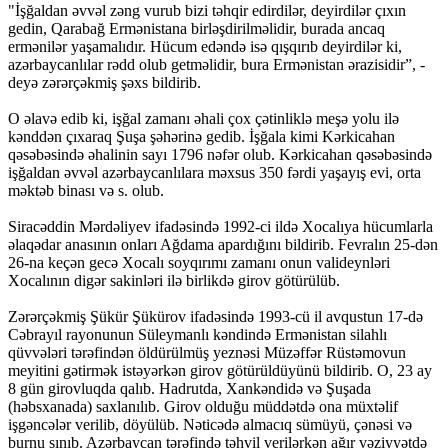
"İşğaldan əvvəl zəng vurub bizi təhqir edirdilər, deyirdilər çıxın
gedin, Qarabağ Ermənistana birləşdirilməlidir, burada ancaq
ermənilər yaşamalıdır. Hücum edəndə isə qışqırıb deyirdilər ki,
azərbaycanlılar rədd olub getməlidir, bura Ermənistan ərazisidir”, -
deyə zərərçəkmiş şəxs bildirib.
O əlavə edib ki, işğal zamanı əhali çox çətinliklə meşə yolu ilə
kənddən çıxaraq Şuşa şəhərinə gedib. İşğala kimi Kərkicahan
qəsəbəsində əhalinin sayı 1796 nəfər olub. Kərkicahan qəsəbəsində
işğaldan əvvəl azərbaycanlılara məxsus 350 fərdi yaşayış evi, orta
məktəb binası və s. olub.
Siracəddin Mərdəliyev ifadəsində 1992-ci ildə Xocalıya hücumlarla
əlaqədar anasının onları Ağdama apardığını bildirib. Fevralın 25-dən
26-na keçən gecə Xocalı soyqırımı zamanı onun valideynləri
Xocalının digər sakinləri ilə birlikdə girov götürülüb.
Zərərçəkmiş Şükür Şükürov ifadəsində 1993-cü il avqustun 17-də
Cəbrayıl rayonunun Süleymanlı kəndində Ermənistan silahlı
qüvvələri tərəfindən öldürülmüş yeznəsi Müzəffər Rüstəmovun
meyitini gətirmək istəyərkən girov götürüldüyünü bildirib. O, 23 ay
8 gün girovluqda qalıb. Hadrutda, Xankəndidə və Şuşada
(həbsxanada) saxlanılıb. Girov olduğu müddətdə ona müxtəlif
işgəncələr verilib, döyülüb. Nəticədə almacıq sümüyü, çənəsi və
burnu sınıb. Azərbaycan tərəfində təhvil verilərkən ağır vəziyyətdə