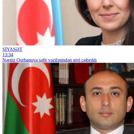
SİYASƏT
13:34
Nərgiz Qurbanova səfir vəzifəsindən geri çağırıldı