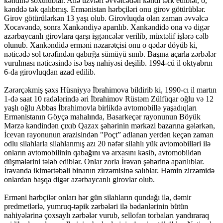
kəndinə soxulublar. Ailə üzvləri əvvəlcədən kəndi tərk ediblər, o,
kənddə tək qalıbmış. Ermənistan hərbçiləri onu girov götürüblər.
Girov götürülərkən 13 yaşı olub. Girovluqda olan zaman əvvəlcə
Xocavəndə, sonra Xankəndiyə aparılıb. Xankəndidə ona və digər
azərbaycanlı girovlara qarşı işgəncələr verilib, müxtəlif işlərə cəlb
olunub. Xankəndidə erməni nəzarətçisi onu o qədər döyüb ki,
nəticədə sol tərəfindən qabırğa sümüyü sınıb. Başına açarla zərbələr
vurulması nəticəsində isə baş nahiyəsi deşilib. 1994-cü il oktyabrın
6-da girovluqdan azad edilib.
Zərərçəkmiş şəxs Hüsniyyə İbrahimova bildirib ki, 1990-cı il martın
1-də saat 10 radələrində əri İbrahimov Rüstəm Zülfüqar oğlu və 12
yaşlı oğlu Abbas İbrahimovla birlikdə avtomobillə yaşadıqları
Ermənistanın Göyçə mahalında, Basarkeçər rayonunun Böyük
Mərzə kəndindən çıxıb Qazax şəhərinin mərkəzi bazarına gələrkən,
İcevan rayonunun ərazisindən "Poçt” adlanan yerdən keçən zaman
odlu silahlarla silahlanmış azı 20 nəfər silahlı yük avtomobilləri ilə
onların avtomobilinin qabağını və arxasını kəsib, avtomobildən
düşmələrini tələb ediblər. Onlar zorla İrəvan şəhərinə aparılıblar.
İrəvanda ikimərtəbəli binanın zirzəmisinə salıblar. Həmin zirzəmidə
onlardan başqa digər azərbaycanlı girovlar olub.
Erməni hərbçilər onları hər gün silahların qundağı ilə, dəmir
predmetlərlə, yumruq-təpik zərbələri ilə bədənlərinin bütün
nahiyələrinə çoxsaylı zərbələr vurub, sellofan torbaları yandıraraq