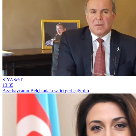
SİYASƏT
13:35
Azərbaycanın Belçikadakı səfiri geri çağırılıb