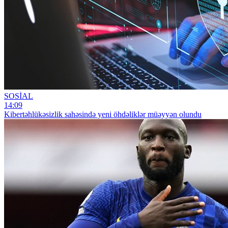
SOSİAL
14:09
Kibertəhlükəsizlik sahəsində yeni öhdəliklər müəyyən olundu