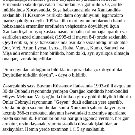
Ermənistan silahlı qüvvələri tərəfindən əsir götürülüb. O, əsirlik
müddətində Xocavənddə, Şuşa həbsxanasında və Xankəndidə
saxlanılıb. H.Kazımov əsirlikdə daim döyüldüyünü, işgəncələrə
məruz qaldığını deyib. 1995-ci ilin mart ayının ortalarında həmin
həbsxanada ermənilər tərəfindən vəhşicəsinə döyüldüyü üçün
Xankəndi şəhər uşaq xəstəxanasına müalicə olunmağa aparılıb və
əsirlikdən azad olunanadək (1995-ci il mayın 8-i) orada saxlanılıb.
Qeyd edib ki, Şuşa həbsxanasında əsirlikdə saxlanıldığı müddətdə
Qor, Vrej, Artur, Lyoşa, Lyoxa, Roba, Vanya, Kamo, Samvel və
Mişa adlı ermənilər həm birlikdə, həm də ki, ayrı-ayrılıqda olmaqla
ona qarşı zorakılıq ediblər.
"Sumqayıtdan olduğumu bildiklərinə görə daha çox döyürdülər.
Deyirdilər türkdür, döyün”, - deyə o bildirib.
Zərərçəkmiş şəxs Bayram Rüstəmov ifadəsində 1993-cü il avqustun
30-da Qubadlı rayonunda yerləşən Qarağac kəndində həmkəndlisi
Əliyev Mehman Vəliş oğlu ilə birlikdə girov götürüldüyünü bildirib.
Onlar Cəbrayıl rayonunun "Gəyən” düzü adlanan yerə aparılıb.
Orada bir gün saxlanıldıqdan sonra Xankəndi şəhərində yerləşən
keçmiş 366-cı motoatıcı alayının həyətindəki zirzəmiyə aparılaraq
orada saxlanılıb. Ermənilər onlara hər gün işgəncə veriblər, hər gün
armatur, rezin dəyənək, yumruq-təpiklə döyərək işlədiblər, ac
saxlayıblar. Həmin yerdə təxminən 1 il 5 ay saxlanılıb.