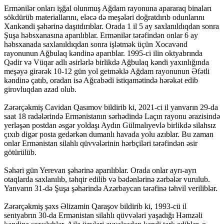
Ermənilər onları işğal olunmuş Ağdam rayonuna apararaq binaları
sökdürüb materiallarını, eləcə də meşələri doğratdırıb odunlarını
Xankəndi şəhərinə daşıtdırıblar. Orada 1 il 5 ay saxlanıldıqdan sonra
Şuşa həbsxanasına aparılıblar. Ermənilər tərəfindən onlar 6 ay
həbsxanada saxlanıldıqdan sonra işlətmək üçün Xocavənd
rayonunun Ağbulaq kəndinə aparıblar. 1995-ci ilin oktyabrında
Qədir və Vüqar adlı əsirlərlə birlikdə Ağbulaq kəndi yaxınlığında
meşəyə girərək 10-12 gün yol getməklə Ağdam rayonunun Əfətli
kəndinə çatıb, oradan isə Ağcabədi istiqamətində hərəkət edib
girovluqdan azad olub.
Zərərçəkmiş Cavidan Qasımov bildirib ki, 2021-ci il yanvarın 29-da
saat 18 radələrində Ermənistanın sərhədində Laçın rayonu ərazisində
yerləşən postdan əsgər yoldaşı Aydın Gülmalıyevlə birlikdə silahsız
çıxıb digər posta gedərkən dumanlı havada yolu azıblar. Bu zaman
onlar Ermənistan silahlı qüvvələrinin hərbçiləri tərəfindən əsir
götürülüb.
Səhəri gün Yerevan şəhərinə aparılıblar. Orada onlar ayrı-ayrı
otaqlarda saxlanılıb, təhqir edilib və bədənlərinə zərbələr vurulub.
Yanvarın 31-də Şuşa şəhərində Azərbaycan tərəfinə təhvil veriliblər.
Zərərçəkmiş şəxs Əlizamin Qaraşov bildirib ki, 1993-cü il
sentyabrın 30-da Ermənistan silahlı qüvvələri yaşadığı Həmzəli