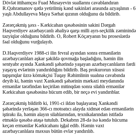
Dövlət ittihamçısı Fuad Musayevin suallarını cavablandıran
R.Qəhrəmanov qətlə yetirilmiş kənd sakinləri arasında azyaşlının - 6
yaşlı Abdullayeva Maya Sərhat qızının olduğunu da bildirib.
Zərərçəkmiş şəxs - Kərkicahan qəsəbəsinin sakini Dərgah
Haqverdiyev azərbaycanlı əhaliyə qarşı milli ayrı-seçkilik zəminində
təzyiqlər olduğunu bildirib. O, Robert Köçəryanın bu proseslərdə
fəal olduğunu vurğulayıb.
D.Haqverdiyev 1988-ci ilin fevral ayından sonra ermənilərin
azərbaycanlıları aşkar şəkildə qovmağa başladığını, həmin ilin
sentyabr ayında Xankəndi şəhərində yaşayan azərbaycanlıların fərdi
yaşayış evlərinin yandırıldığını bildirib. Baş prokurorun xüsusi
tapşırıqlar üzrə köməkçisi Tuqay Rəhimlinin sualına cavabında
deyib ki, həmin vaxt Xankəndi şəhərinin mərkəzi meydanında
ermənilər tərəfindən keçirilən mitinqdən sonra silahlı ermənilər
Kərkicahan qəsəbəsinə hücum edib, bir neçə evi yandırıblar.
Zərərçəkmiş bildirib ki, 1991-ci ildən başlayaraq Xankəndi
şəhərində yerləşən 366-cı motoatıcı alayda xidmət edən ermənilərin
iştirakı ilə, həmin alayın silahlarından, texnikalarından istifadə
etməklə qəsəbə atəşə tutulub. Dekabrın 28-də isə kəndə hücuma
keçən ermənilər Kərkicahanı işğal edib. Həmin vaxt
azərbaycanlılara məxsus bütün evlər yandırılıb.