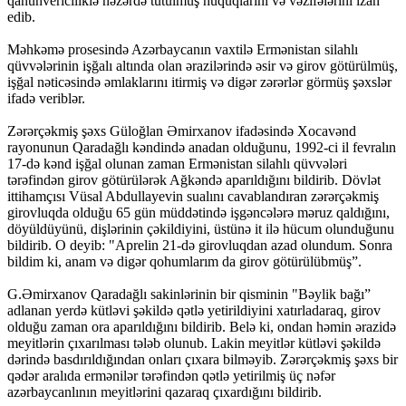
qanunvericiliklə nəzərdə tutulmuş hüquqlarını və vəzifələrini izah
edib.
Məhkəmə prosesində Azərbaycanın vaxtilə Ermənistan silahlı
qüvvələrinin işğalı altında olan ərazilərində əsir və girov götürülmüş,
işğal nəticəsində əmlaklarını itirmiş və digər zərərlər görmüş şəxslər
ifadə veriblər.
Zərərçəkmiş şəxs Güloğlan Əmirxanov ifadəsində Xocavənd
rayonunun Qaradağlı kəndində anadan olduğunu, 1992-ci il fevralın
17-də kənd işğal olunan zaman Ermənistan silahlı qüvvələri
tərəfindən girov götürülərək Ağkəndə aparıldığını bildirib. Dövlət
ittihamçısı Vüsal Abdullayevin sualını cavablandıran zərərçəkmiş
girovluqda olduğu 65 gün müddətində işgəncələrə məruz qaldığını,
döyüldüyünü, dişlərinin çəkildiyini, üstünə it ilə hücum olunduğunu
bildirib. O deyib: "Aprelin 21-də girovluqdan azad olundum. Sonra
bildim ki, anam və digər qohumlarım da girov götürülübmüş”.
G.Əmirxanov Qaradağlı sakinlərinin bir qisminin "Bəylik bağı”
adlanan yerdə kütləvi şəkildə qətlə yetirildiyini xatırladaraq, girov
olduğu zaman ora aparıldığını bildirib. Belə ki, ondan həmin ərazidə
meyitlərin çıxarılması tələb olunub. Lakin meyitlər kütləvi şəkildə
dərində basdırıldığından onları çıxara bilməyib. Zərərçəkmiş şəxs bir
qədər aralıda ermənilər tərəfindən qətlə yetirilmiş üç nəfər
azərbaycanlının meyitlərini qazaraq çıxardığını bildirib.