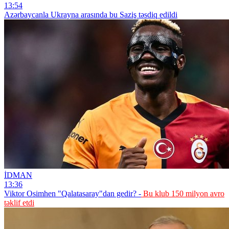
13:54
Azərbaycanla Ukrayna arasında bu Saziş təsdiq edildi
İDMAN
13:36
Viktor Osimhen "Qalatasaray"dan gedir? -
Bu klub 150 milyon avro
təklif etdi