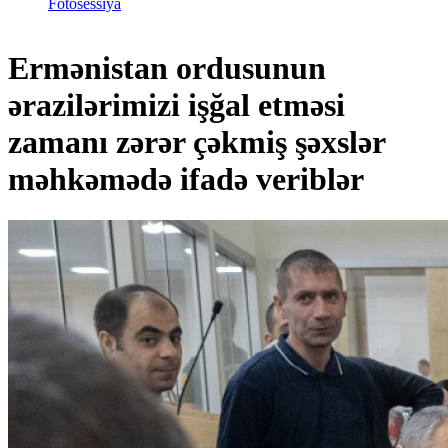
Fotosessiya
Ermənistan ordusunun
ərazilərimizi işğal etməsi
zamanı zərər çəkmiş şəxslər
məhkəmədə ifadə veriblər