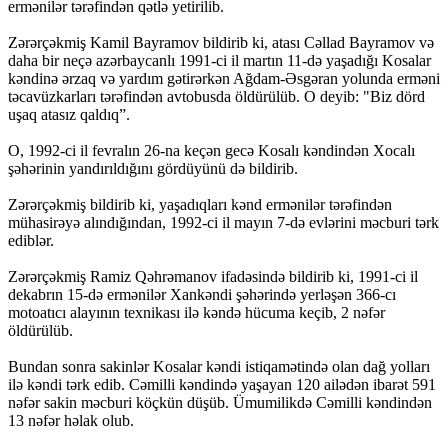
ermənilər tərəfindən qətlə yetirilib.
Zərərçəkmiş Kamil Bayramov bildirib ki, atası Cəllad Bayramov və
daha bir neçə azərbaycanlı 1991-ci il martın 11-də yaşadığı Kosalar
kəndinə ərzaq və yardım gətirərkən Ağdam-Əsgəran yolunda erməni
təcavüzkarları tərəfindən avtobusda öldürülüb. O deyib: "Biz dörd
uşaq atasız qaldıq”.
O, 1992-ci il fevralın 26-na keçən gecə Kosalı kəndindən Xocalı
şəhərinin yandırıldığını gördüyünü də bildirib.
Zərərçəkmiş bildirib ki, yaşadıqları kənd ermənilər tərəfindən
mühasirəyə alındığından, 1992-ci il mayın 7-də evlərini məcburi tərk
ediblər.
Zərərçəkmiş Ramiz Qəhrəmanov ifadəsində bildirib ki, 1991-ci il
dekabrın 15-də ermənilər Xankəndi şəhərində yerləşən 366-cı
motoatıcı alayının texnikası ilə kəndə hücuma keçib, 2 nəfər
öldürülüb.
Bundan sonra sakinlər Kosalar kəndi istiqamətində olan dağ yolları
ilə kəndi tərk edib. Cəmilli kəndində yaşayan 120 ailədən ibarət 591
nəfər sakin məcburi köçkün düşüb. Ümumilikdə Cəmilli kəndindən
13 nəfər həlak olub.