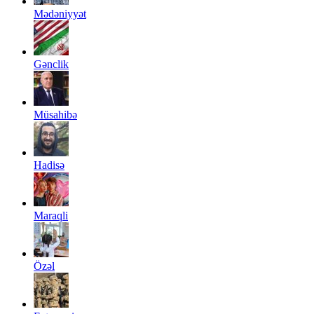
Mədəniyyət
Gənclik
Müsahibə
Hadisə
Maraqli
Özəl