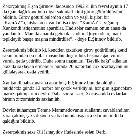
Zərərçəkmiş Elşən Şirinov ifadəsində 1992-ci ilin fevral ayının 17-
də Qaradağlı kəndinin digər sakinləri kimi girov götürüldüyünü
bildirib. Girov götürülənlərdən qadın və yaşlı kişiləri bir
"KamAZ”a, nisbətən cavanları isə digər "KamAZ”a yığaraq
Xankəndi istiqamətinə aparıblar. Hadisələr zamanı onun anası da
yaralanıb. "Mən də anamla getmək istədim. Qoymadılar, məni
təpikləyib başqa maşına mindirdilər”, - deyə E.Şirinov bildirib.
Zərərçəkmiş bildirib ki, kənddən çıxarkən girov götürülmüş kənd
sakinlərindən iki nəfər maşından düşürülüb, başına ağac vurula-
vurula qətlə yetirilib. Daha sonra maşınları "Bəylik bağı” adlanan
ərazidə saxlayan ermənilər burada 20 nəfərdən çox azərbaycanlını
güllələyərək qətlə yetirib.
Xankəndi həbsxanasına aparılmış E.Şirinov burada olduğu
müddətdə gündə 12 nəfərə bir çörək verildiyini, hər gün işgəncələrə
məruz qaldıqlarını deyib. Daha sonra isə o, Xocavənddə evlərdən
birinin zirzəmisində saxlanılıb.
Dövlət ittihamçısı Təranə Məmmədovanın suallarını cavablandıran
zərərçəkmiş şəxs dizində və bədənində işgəncə izlərinin indi də
qaldığını bildirib.
Zərərçəkmiş şəxs Əli İsmayılov ifadəsində əslən Qərbi