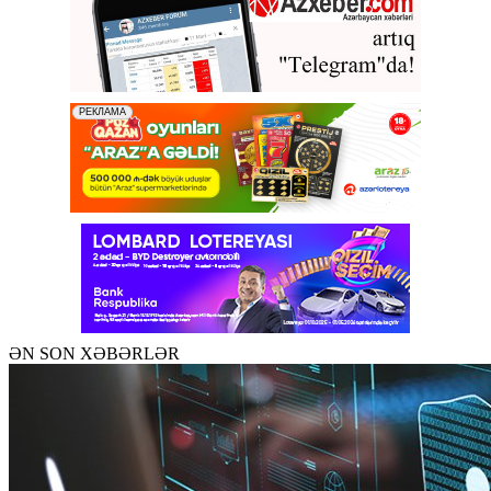
ƏN SON XƏBƏRLƏR