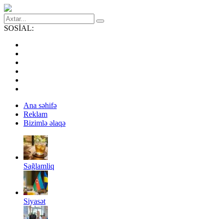
SOSİAL:
Ana səhifə
Reklam
Bizimlə əlaqə
Sağlamliq
Siyasət