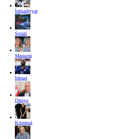
İqtisadiyyat
Sosial
Maqazin
İdman
Dünya
Kriminal