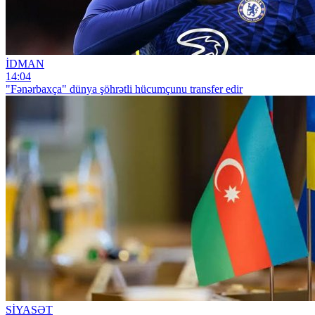
İDMAN
14:04
"Fənərbaxça" dünya şöhrətli hücumçunu transfer edir
SİYASƏT