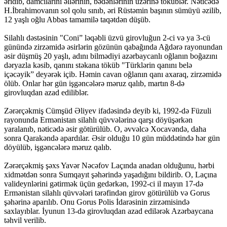
əridib, damcılarını əllərinin, bədənlərinin üzərinə töküblər. Nəticədə
H.İbrahimovanın sol qolu sınıb, əri Rüstəmin başının sümüyü əzilib,
12 yaşlı oğlu Abbas tamamilə taqətdən düşüb.
Silahlı dəstəsinin "Coni” ləqəbli üzvü girovluğun 2-ci və ya 3-cü
günündə zirzəmidə əsirlərin gözünün qabağında Ağdərə rayonundan
əsir düşmüş 20 yaşlı, adını bilmədiyi azərbaycanlı oğlanın boğazını
dəryazla kəsib, qanını stəkana töküb "Türklərin qanını belə
içəcəyik” deyərək içib. Həmin cavan oğlanın qanı axaraq, zirzəmidə
ölüb. Onlar hər gün işgəncələrə məruz qalıb, martın 8-də
girovluqdan azad ediliblər.
Zərərçəkmiş Cümşüd Əliyev ifadəsində deyib ki, 1992-də Füzuli
rayonunda Ermənistan silahlı qüvvələrinə qarşı döyüşərkən
yaralanıb, nəticədə əsir götürülüb. O, əvvəlcə Xocavəndə, daha
sonra Qarakəndə apardılar. Əsir olduğu 10 gün müddətində hər gün
döyülüb, işgəncələrə məruz qalıb.
Zərərçəkmiş şəxs Yavər Nəcəfov Laçında anadan olduğunu, hərbi
xidmətdən sonra Sumqayıt şəhərində yaşadığını bildirib. O, Laçına
valideynlərini gətirmək üçün gedərkən, 1992-ci il mayın 17-də
Ermənistan silahlı qüvvələri tərəfindən girov götürülüb və Gorus
şəhərinə aparılıb. Onu Gorus Polis İdarəsinin zirzəmisində
saxlayıblar. İyunun 13-də girovluqdan azad edilərək Azərbaycana
təhvil verilib.