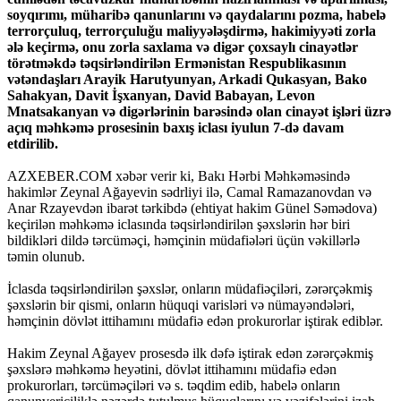
soyqırımı, müharibə qanunlarını və qaydalarını pozma, habelə
terrorçuluq, terrorçuluğu maliyyələşdirmə, hakimiyyəti zorla
ələ keçirmə, onu zorla saxlama və digər çoxsaylı cinayətlər
törətməkdə təqsirləndirilən Ermənistan Respublikasının
vətəndaşları Arayik Harutyunyan, Arkadi Qukasyan, Bako
Sahakyan, Davit İşxanyan, David Babayan, Levon
Mnatsakanyan və digərlərinin barəsində olan cinayət işləri üzrə
açıq məhkəmə prosesinin baxış iclası iyulun 7-də davam
etdirilib.
AZXEBER.COM xəbər verir ki, Bakı Hərbi Məhkəməsində
hakimlər Zeynal Ağayevin sədrliyi ilə, Camal Ramazanovdan və
Anar Rzayevdən ibarət tərkibdə (ehtiyat hakim Günel Səmədova)
keçirilən məhkəmə iclasında təqsirləndirilən şəxslərin hər biri
bildikləri dildə tərcüməçi, həmçinin müdafiələri üçün vəkillərlə
təmin olunub.
İclasda təqsirləndirilən şəxslər, onların müdafiəçiləri, zərərçəkmiş
şəxslərin bir qismi, onların hüquqi varisləri və nümayəndələri,
həmçinin dövlət ittihamını müdafiə edən prokurorlar iştirak ediblər.
Hakim Zeynal Ağayev prosesdə ilk dəfə iştirak edən zərərçəkmiş
şəxslərə məhkəmə heyətini, dövlət ittihamını müdafiə edən
prokurorları, tərcüməçiləri və s. təqdim edib, habelə onların