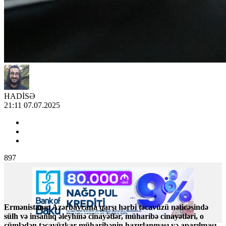
HADİSƏ
21:11 07.07.2025
897
Ermənistanın Azərbaycana qarşı hərbi təcavüzü nəticəsində
sülh və insanlıq əleyhinə cinayətlər, müharibə cinayətləri, o
cümlədən təcavüzkar müharibənin hazırlanması və aparılması,