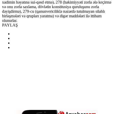
xadimin həyatına sui-qəsd etmə), 278 (hakimiyyəti zorla ələ keçirmə
və onu zorla saxlama, dövlətin konstitusiya quruluşunu zorla
dəyişdirmə), 279-cu (qanunvericiliklə nəzərdə tutulmayan silahlı
birləşmələri və qrupları yaratma) və digər maddələri ilə ittiham
olunurlar.
PAYLAŞ