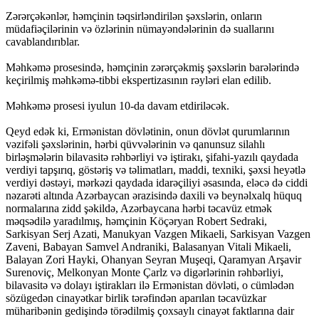
Zərərçəkənlər, həmçinin təqsirləndirilən şəxslərin, onların
müdafiəçilərinin və özlərinin nümayəndələrinin də suallarını
cavablandırıblar.
Məhkəmə prosesində, həmçinin zərərçəkmiş şəxslərin barələrində
keçirilmiş məhkəmə-tibbi ekspertizasının rəyləri elan edilib.
Məhkəmə prosesi iyulun 10-da davam etdiriləcək.
Qeyd edək ki, Ermənistan dövlətinin, onun dövlət qurumlarının
vəzifəli şəxslərinin, hərbi qüvvələrinin və qanunsuz silahlı
birləşmələrin bilavasitə rəhbərliyi və iştirakı, şifahi-yazılı qaydada
verdiyi tapşırıq, göstəriş və təlimatları, maddi, texniki, şəxsi heyətlə
verdiyi dəstəyi, mərkəzi qaydada idarəçiliyi əsasında, eləcə də ciddi
nəzarəti altında Azərbaycan ərazisində daxili və beynəlxalq hüquq
normalarına zidd şəkildə, Azərbaycana hərbi təcavüz etmək
məqsədilə yaradılmış, həmçinin Köçəryan Robert Sedraki,
Sarkisyan Serj Azati, Manukyan Vazgen Mikaeli, Sarkisyan Vazgen
Zaveni, Babayan Samvel Andraniki, Balasanyan Vitali Mikaeli,
Balayan Zori Hayki, Ohanyan Seyran Muşeqi, Qaramyan Arşavir
Surenoviç, Melkonyan Monte Çarlz və digərlərinin rəhbərliyi,
bilavasitə və dolayı iştirakları ilə Ermənistan dövləti, o cümlədən
sözügedən cinayətkar birlik tərəfindən aparılan təcavüzkar
müharibənin gedişində törədilmiş çoxsaylı cinayət faktlarına dair