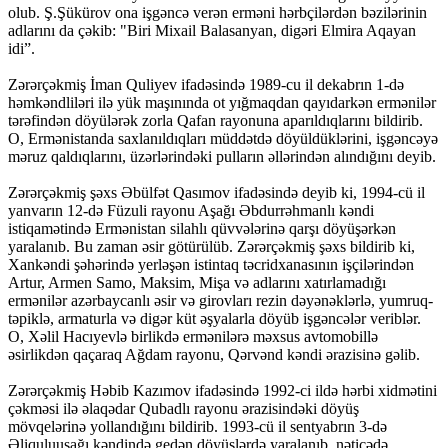
olub. Ş.Şükürov ona işgəncə verən erməni hərbçilərdən bəzilərinin
adlarını da çəkib: "Biri Mixail Balasanyan, digəri Elmira Aqayan
idi”.
Zərərçəkmiş İman Quliyev ifadəsində 1989-cu il dekabrın 1-də
həmkəndliləri ilə yük maşınında ot yığmaqdan qayıdarkən ermənilər
tərəfindən döyülərək zorla Qafan rayonuna aparıldıqlarını bildirib.
O, Ermənistanda saxlanıldıqları müddətdə döyüldüklərini, işgəncəyə
məruz qaldıqlarını, üzərlərindəki pulların əllərindən alındığını deyib.
Zərərçəkmiş şəxs Əbülfət Qasımov ifadəsində deyib ki, 1994-cü il
yanvarın 12-də Füzuli rayonu Aşağı Əbdurrəhmanlı kəndi
istiqamətində Ermənistan silahlı qüvvələrinə qarşı döyüşərkən
yaralanıb. Bu zaman əsir götürülüb. Zərərçəkmiş şəxs bildirib ki,
Xankəndi şəhərində yerləşən istintaq təcridxanasının işçilərindən
Artur, Armen Samo, Maksim, Mişa və adlarını xatırlamadığı
ermənilər azərbaycanlı əsir və girovları rezin dəyənəklərlə, yumruq-
təpiklə, armaturla və digər küt əşyalarla döyüb işgəncələr veriblər.
O, Xəlil Hacıyevlə birlikdə ermənilərə məxsus avtomobillə
əsirlikdən qaçaraq Ağdam rayonu, Qərvənd kəndi ərazisinə gəlib.
Zərərçəkmiş Həbib Kazımov ifadəsində 1992-ci ildə hərbi xidmətini
çəkməsi ilə əlaqədar Qubadlı rayonu ərazisindəki döyüş
mövqelərinə yollandığını bildirib. 1993-cü il sentyabrın 3-də
Əliquluuşağı kəndində gedən döyüşlərdə yaralanıb, nəticədə