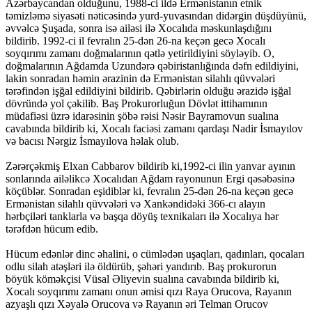
Azərbaycandan olduğunu, 1988-ci ildə Ermənistanın etnik
təmizləmə siyasəti nəticəsində yurd-yuvasından didərgin düşdüyünü,
əvvəlcə Şuşada, sonra isə ailəsi ilə Xocalıda məskunlaşdığını
bildirib. 1992-ci il fevralın 25-dən 26-na keçən gecə Xocalı
soyqırımı zamanı doğmalarının qətlə yetirildiyini söyləyib. O,
doğmalarının Ağdamda Uzundərə qəbiristanlığında dəfn edildiyini,
lakin sonradan həmin ərazinin də Ermənistan silahlı qüvvələri
tərəfindən işğal edildiyini bildirib. Qəbirlərin olduğu ərazidə işğal
dövründə yol çəkilib. Baş Prokurorluğun Dövlət ittihamının
müdafiəsi üzrə idarəsinin şöbə rəisi Nəsir Bayramovun sualına
cavabında bildirib ki, Xocalı faciəsi zamanı qardaşı Nadir İsmayılov
və bacısı Nərgiz İsmayılova həlak olub.
Zərərçəkmiş Elxan Cabbarov bildirib ki,1992-ci ilin yanvar ayının
sonlarında ailəlikcə Xocalıdan Ağdam rayonunun Ergi qəsəbəsinə
köçüblər. Sonradan eşidiblər ki, fevralın 25-dən 26-na keçən gecə
Ermənistan silahlı qüvvələri və Xankəndidəki 366-cı alayın
hərbçiləri tanklarla və başqa döyüş texnikaları ilə Xocalıya hər
tərəfdən hücum edib.
Hücum edənlər dinc əhalini, o cümlədən uşaqları, qadınları, qocaları
odlu silah atəşləri ilə öldürüb, şəhəri yandırıb. Baş prokurorun
böyük köməkçisi Vüsal Əliyevin sualına cavabında bildirib ki,
Xocalı soyqırımı zamanı onun əmisi qızı Raya Orucova, Rayanın
azyaşlı qızı Xəyalə Orucova və Rayanın əri Telman Orucov