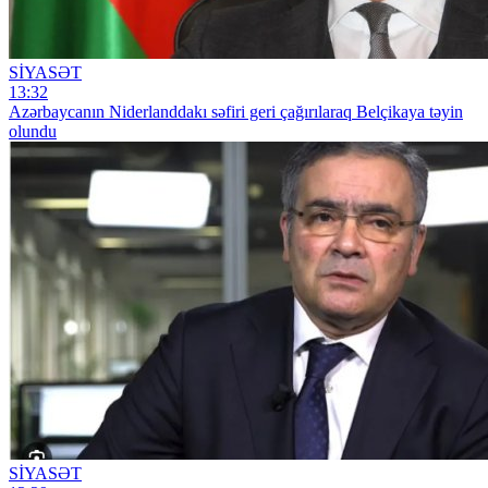
SİYASƏT
13:32
Azərbaycanın Niderlanddakı səfiri geri çağırılaraq Belçikaya təyin
olundu
SİYASƏT