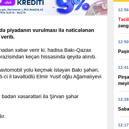
12:56
Təcil
zəng
də piyadanın vurulması ilə nəticələnən
 verib.
12:50
dən xəbər verir ki, hadisə Bakı-Qazax
Paşi
ərazisindən keçən hissəsində qeydə alınıb.
12:41
 avtomobil yolu keçmək istəyən Bakı şəhəri,
ci il təvəllüdlü Elmir Yusif oğlu Ağamalıyevi
Pirş
meyit
r bədən xəsarətləri ilə Şirvan şəhər
12:28
Saba
ır.
12:17