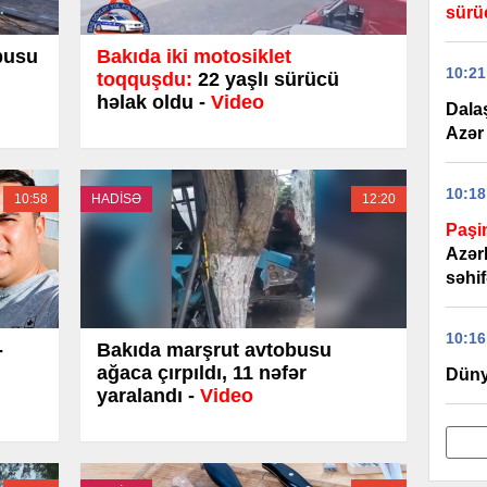
sürü
busu
Bakıda iki motosiklet
10:21
toqquşdu:
22 yaşlı sürücü
həlak oldu -
Video
Dala
Azər 
10:18
10:58
HADİSƏ
12:20
Paşi
Azər
səhif
10:16
-
Bakıda marşrut avtobusu
ağaca çırpıldı, 11 nəfər
Düny
yaralandı -
Video