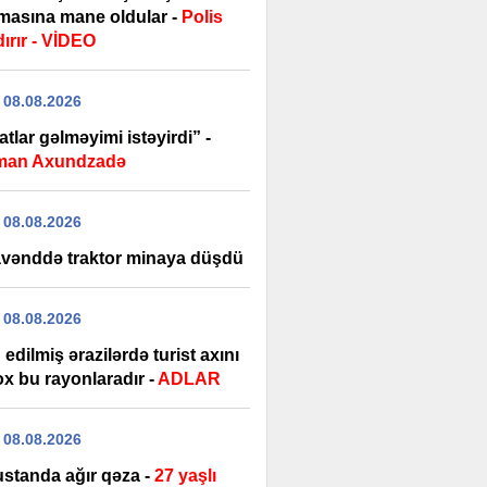
masına mane oldular -
Polis
ırır - VİDEO
 08.08.2026
tlar gəlməyimi istəyirdi” -
man Axundzadə
 08.08.2026
vənddə traktor minaya düşdü
 08.08.2026
edilmiş ərazilərdə turist axını
ox bu rayonlaradır -
ADLAR
 08.08.2026
standa ağır qəza -
27 yaşlı