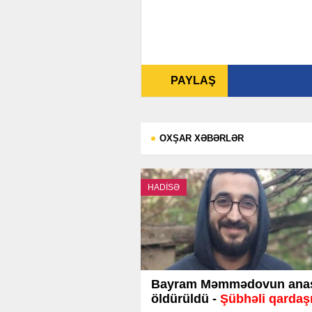
PAYLAŞ
OXŞAR XƏBƏRLƏR
HADİSƏ
Bayram Məmmədovun ana
öldürüldü -
Şübhəli qardaşı