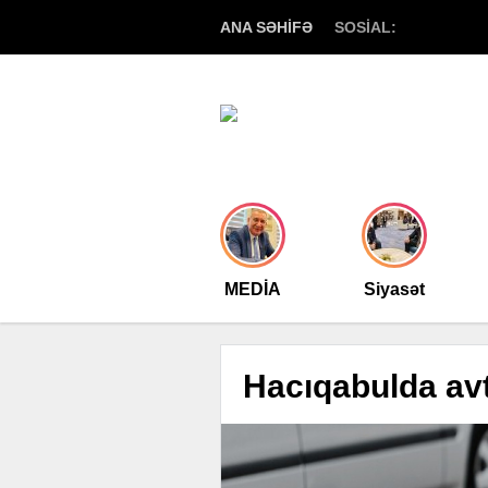
ANA SƏHİFƏ
SOSİAL:
MEDİA
Siyasət
Hacıqabulda av