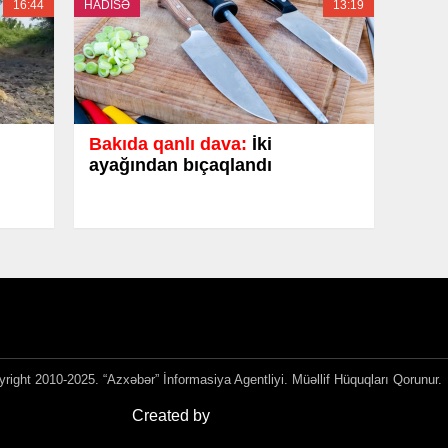
16:44
HADİSƏ
13:19
Bakıda qanlı dava:
İki
ayağından bıçaqlandı
right 2010-2025. “Azxəbər” İnformasiya Agentliyi. Müəllif Hüquqları Qorunur.
Created by