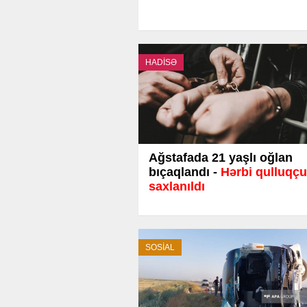
HADİSƏ
Ağstafada 21 yaşlı oğlan
bıçaqlandı -
Hərbi qulluqçu
saxlanıldı
SOSİAL