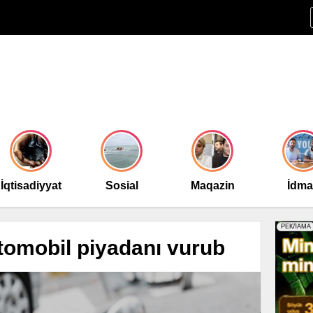
İqtisadiyyat
Sosial
Maqazin
İdm
tomobil piyadanı vurub