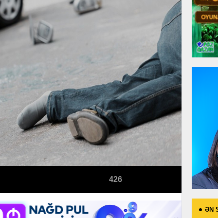
426
ƏN 