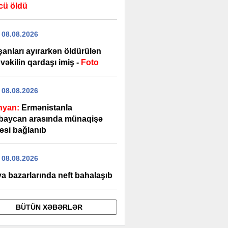
cü öldü
 08.08.2026
şanları ayırarkən öldürülən
vəkilin qardaşı imiş -
Foto
 08.08.2026
nyan:
Ermənistanla
baycan arasında münaqişə
əsi bağlanıb
 08.08.2026
a bazarlarında neft bahalaşıb
BÜTÜN XƏBƏRLƏR