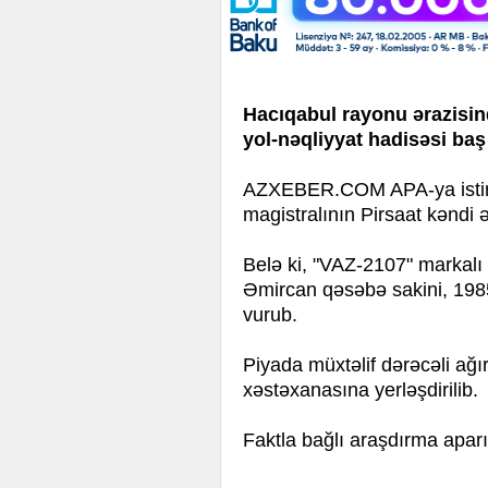
Hacıqabul rayonu ərazisin
yol-nəqliyyat hadisəsi baş
AZXEBER.COM APA-ya istina
magistralının Pirsaat kəndi 
Belə ki, "VAZ-2107" markalı
Əmircan qəsəbə sakini, 1985-
vurub.
Piyada müxtəlif dərəcəli ağı
xəstəxanasına yerləşdirilib.
Faktla bağlı araşdırma aparıl