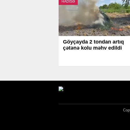
HADİSƏ
Göyçayda 2 tondan artıq
çətənə kolu məhv edildi
Copy