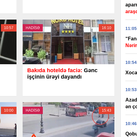
apar
araşd
10:57
HADİSƏ
16:10
11:05
“Fana
Nəri
10:54
Bakıda hoteldə faciə:
Gənc
Xoca
işçinin ürəyi dayandı
10:53
Azad 
ən ç
10:00
HADİSƏ
15:43
10:46
Qobu