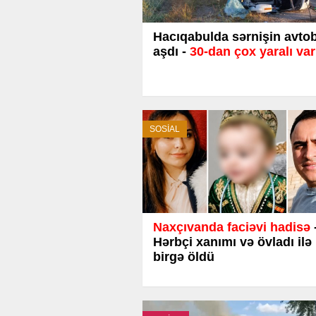
Hacıqabulda sərnişin avto
aşdı -
30-dan çox yaralı var
SOSİAL
Naxçıvanda faciəvi hadisə
Hərbçi xanımı və övladı ilə
birgə öldü