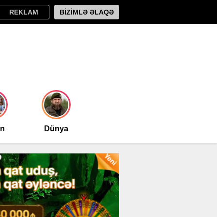
REKLAM
BİZİMLƏ ƏLAQƏ
an
Dünya