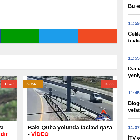
Bu ə
11:59
Cəli
tövlə
11:55
Dəni
yeniy
11:40
SOSİAL
10:33
11:45
Blog
vəfat
sı
Bakı-Quba yolunda faciəvi qəza
11:37
dır
-
VİDEO
İTV ə