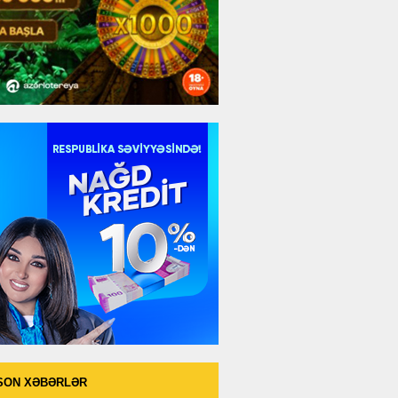
SON XƏBƏRLƏR