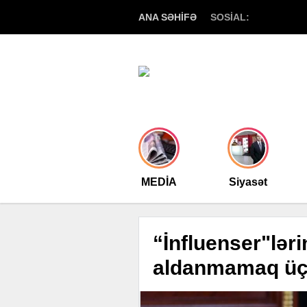
ANA SƏHİFƏ
SOSİAL:
MEDİA
Siyasət
“İnfluenser"ləri
aldanmamaq üçü