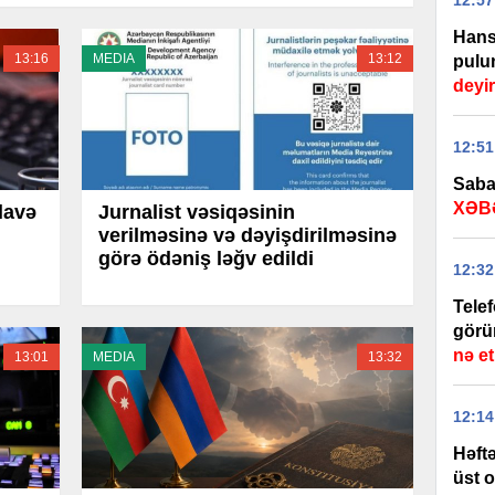
12:57
Hansı
13:16
MEDIA
13:12
pulu
deyi
12:51
Sabah
XƏB
lavə
Jurnalist vəsiqəsinin
verilməsinə və dəyişdirilməsinə
görə ödəniş ləğv edildi
12:32
Tele
görü
nə e
13:01
MEDIA
13:32
12:14
Həftə
üst o