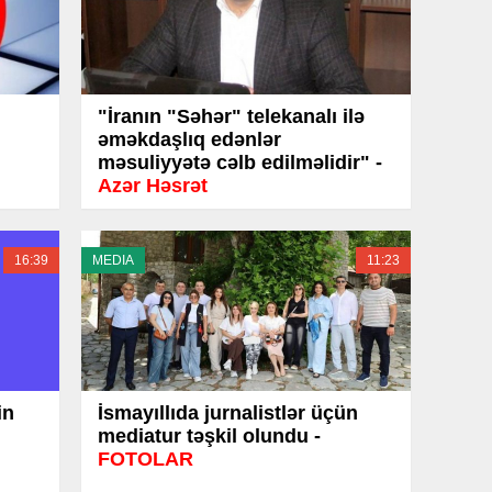
"İranın "Səhər" telekanalı ilə
əməkdaşlıq edənlər
məsuliyyətə cəlb edilməlidir" -
Azər Həsrət
16:39
MEDIA
11:23
in
İsmayıllıda jurnalistlər üçün
mediatur təşkil olundu -
FOTOLAR