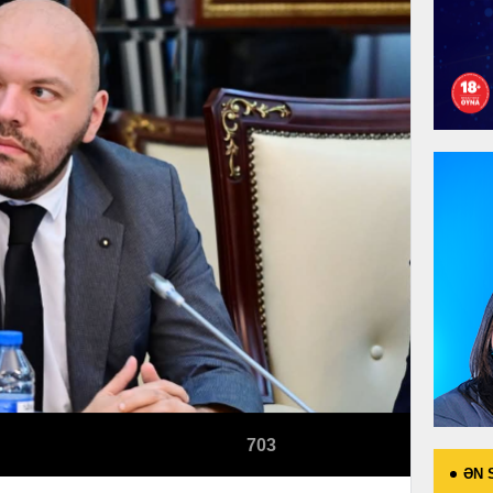
703
ƏN 