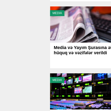
MEDIA
Media və Yayım Şurasına ə
hüquq və vəzifələr verildi
MEDIA