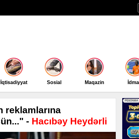
İqtisadiyyat
Sosial
Maqazin
İdm
n reklamlarına
n..." -
Hacıbəy Heydərli