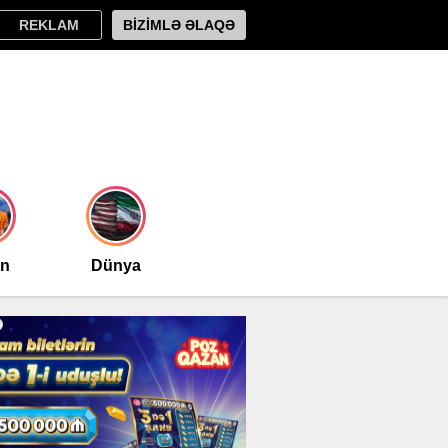
REKLAM
BİZİMLƏ ƏLAQƏ
an
Dünya