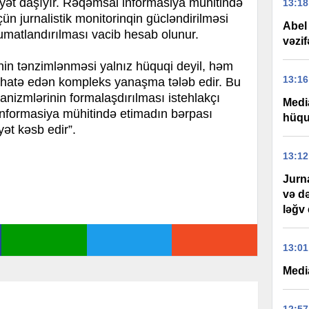
yət daşıyır. Rəqəmsal informasiya mühitində
13:18
ün jurnalistik monitorinqin gücləndirilməsi
Abel
umatlandırılması vacib hesab olunur.
vəzif
nin tənzimlənməsi yalnız hüquqi deyil, həm
13:16
i əhatə edən kompleks yanaşma tələb edir. Bu
nizmlərinin formalaşdırılması istehlakçı
Medi
nformasiya mühitində etimadın bərpası
hüquq
t kəsb edir”.
13:12
Jurna
və d
ləğv 
13:01
Medi