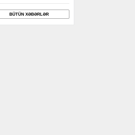
BÜTÜN XƏBƏRLƏR