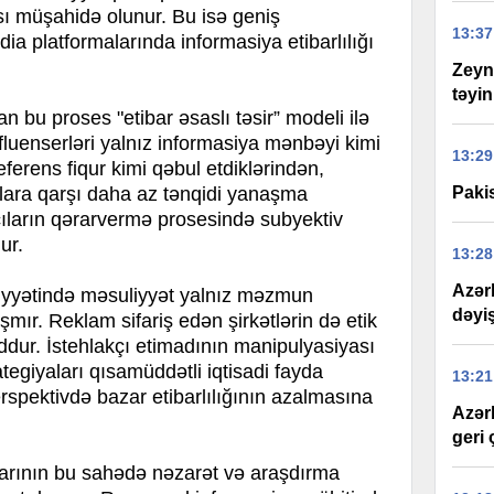
 müşahidə olunur. Bu isə geniş
13:37
ia platformalarında informasiya etibarlılığı
Zeyn
təyi
n bu proses "etibar əsaslı təsir” modeli ilə
influenserləri yalnız informasiya mənbəyi kimi
13:29
eferens fiqur kimi qəbul etdiklərindən,
llara qarşı daha az tənqidi yanaşma
Pakis
akçıların qərarvermə prosesində subyektiv
ur.
13:28
Azər
liyyətində məsuliyyət yalnız məzmun
dəyi
ır. Reklam sifariş edən şirkətlərin də etik
ddur. İstehlakçı etimadının manipulyasiyası
tegiyaları qısamüddətli iqtisadi fayda
13:21
rspektivdə bazar etibarlılığının azalmasına
Azər
geri 
rının bu sahədə nəzarət və araşdırma