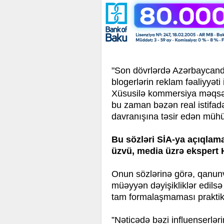
"Son dövrlərdə Azərbaycanda
blogerlərin reklam fəaliyyət
Xüsusilə kommersiya məqsəd
bu zaman bəzən real istifad
davranışına təsir edən mühüm
Bu sözləri SİA-ya açıqlam
üzvü, media üzrə ekspert H
Onun sözlərinə görə, qanunver
müəyyən dəyişikliklər edilsə
tam formalaşmaması praktik
”Nəticədə bəzi influenserlər