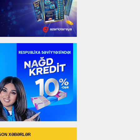
SON XƏBƏRLƏR