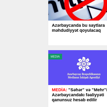
Azərbaycanda bu saytlara
məhdudiyyət qoyulacaq
MEDIA
MEDİA:
"Səhər" və "Mehr"
Azərbaycandakı fəaliyyəti
qanunsuz hesab edilir