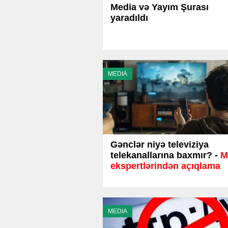
Media və Yayım Şurası
yaradıldı
MEDIA
Gənclər niyə televiziya
telekanallarına baxmır? -
M
ekspertlərindən açıqlama
MEDIA