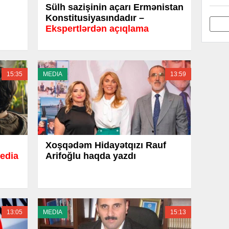
Sülh sazişinin açarı Ermənistan
Konstitusiyasındadır –
Ekspertlərdən açıqlama
15:35
MEDIA
13:59
Xoşqədəm Hidayətqızı Rauf
edia
Arifoğlu haqda yazdı
13:05
MEDIA
15:13