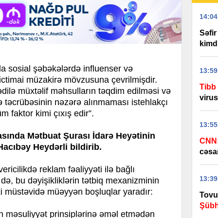
14:04
Səfi
kimd
 sosial şəbəkələrdə influenser və
13:59
i ictimai müzakirə mövzusuna çevrilmişdir.
Tibb 
ilə müxtəlif məhsulların təqdim edilməsi və
virus
ə təcrübəsinin nəzərə alınmaması istehlakçı
 faktor kimi çıxış edir”.
13:55
asında Mətbuat Şurası İdarə Heyətinin
CNN
acıbəy Heydərli bildirib.
cəsar
icilikdə reklam fəaliyyəti ilə bağlı
13:39
 də, bu dəyişikliklərin tətbiq mexanizminin
i müstəvidə müəyyən boşluqlar yaradır:
Tovuz
Şübh
in məsuliyyət prinsiplərinə əməl etmədən