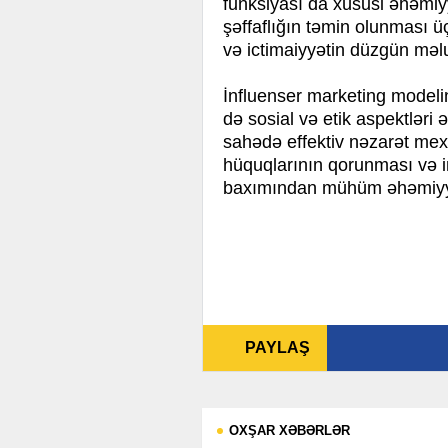
funksiyası da xüsusi əhəmiy
şəffaflığın təmin olunması üç
və ictimaiyyətin düzgün məl
İnfluenser marketing modeli
də sosial və etik aspektlər
sahədə effektiv nəzarət mexa
hüquqlarının qorunması və i
baxımından mühüm əhəmiyyə
PAYLAŞ
OXŞAR XƏBƏRLƏR