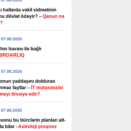
 07.08.2026
 hallarda vəkil xidmətinin
nu dövlət ödəyir? –
Qanun nə
r?
 07.08.2026
ın havası ilə bağlı
ƏRDARLIQ
 07.08.2026
fonun yaddaşını dolduran
nməz fayllar –
İT mütəxəssisi
tməyi tövsiyə edir?
 07.08.2026
sonu bu bürclərin planları alt-
la bilər -
Astroloji proqnoz