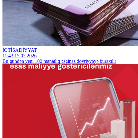
İQTİSADİYYAT
11:43 15.07.2026
Bu gündən yeni 100 manatlıq əsginas dövriyyəyə buraxılır