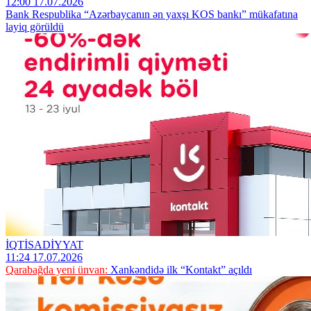
12:00 17.07.2026
Bank Respublika “Azərbaycanın ən yaxşı KOS bankı” mükafatına
layiq görüldü
İQTİSADİYYAT
11:24 17.07.2026
Qarabağda yeni ünvan:
Xankəndidə ilk “Kontakt” açıldı