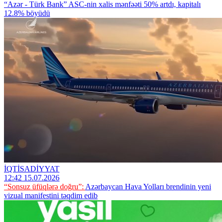
“Azər - Türk Bank” ASC-nin xalis mənfəəti 50% artdı, kapitalı
12.8% böyüdü
İQTİSADİYYAT
12:42 15.07.2026
“Sonsuz üfüqlərə doğru”:
Azərbaycan Hava Yolları brendinin yeni
vizual manifestini təqdim edib