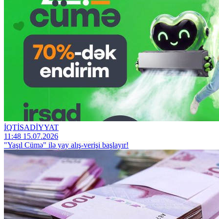
İQTİSADİYYAT
11:48 15.07.2026
"Yaşıl Cümə" ilə yay alış-verişi başlayır!