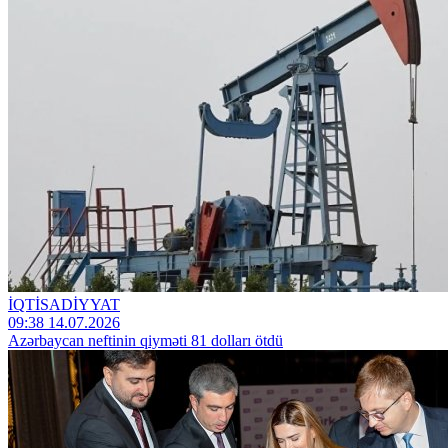
İQTİSADİYYAT
09:38 14.07.2026
Azərbaycan neftinin qiyməti 81 dolları ötdü