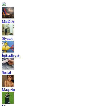
MEDİA
Siyasət
İqtisadiyyat
Sosial
Maqazin