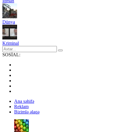
İdman
Dünya
Kriminal
SOSİAL:
Ana səhifə
Reklam
Bizimlə əlaqə