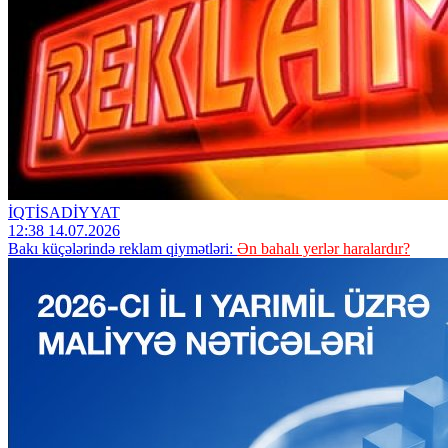
İQTİSADİYYAT
12:38 14.07.2026
Bakı küçələrində reklam qiymətləri:
Ən bahalı yerlər haralardır?