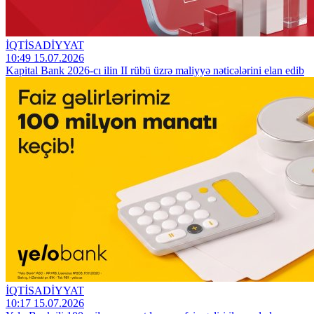
İQTİSADİYYAT
10:49 15.07.2026
Kapital Bank 2026-cı ilin II rübü üzrə maliyyə nəticələrini elan edib
İQTİSADİYYAT
10:17 15.07.2026