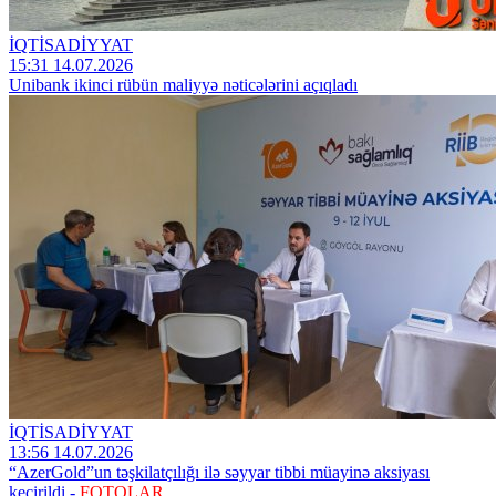
İQTİSADİYYAT
15:31 14.07.2026
Unibank ikinci rübün maliyyə nəticələrini açıqladı
İQTİSADİYYAT
13:56 14.07.2026
“AzerGold”un təşkilatçılığı ilə səyyar tibbi müayinə aksiyası
keçirildi -
FOTOLAR