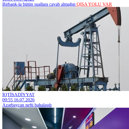
Birbank-la bütün suallara cavab almağın
QISA YOLU VAR
İQTİSADİYYAT
09:55 16.07.2026
Azərbaycan nefti bahalaşdı