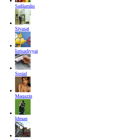
Sağlamliq
Siyasət
İqtisadiyyat
Sosial
Maqazin
İdman