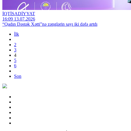
İQTİSADİYYAT
16:09 13.07.2026
“Qadın Dəstək Xətti”nə zənglərin sayı iki dəfə artdı
İlk
2
3
4
5
6
Son