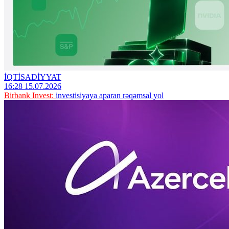
İQTİSADİYYAT
16:28 15.07.2026
Birbank Invest:
investisiyaya aparan rəqəmsal yol