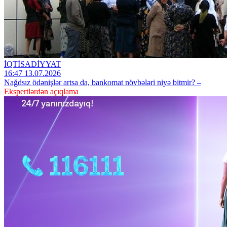
İQTİSADİYYAT
16:47 13.07.2026
Nağdsız ödənişlər artsa da, bankomat növbələri niyə bitmir? –
Ekspertlərdən açıqlama