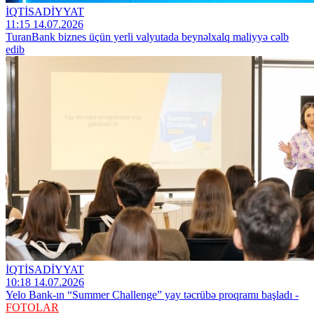
İQTİSADİYYAT
11:15 14.07.2026
TuranBank biznes üçün yerli valyutada beynəlxalq maliyyə cəlb
edib
İQTİSADİYYAT
10:18 14.07.2026
Yelo Bank-ın “Summer Challenge” yay təcrübə proqramı başladı -
FOTOLAR