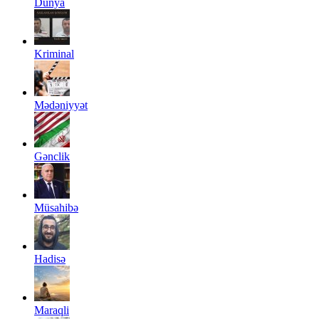
Dünya
Kriminal
Mədəniyyət
Gənclik
Müsahibə
Hadisə
Maraqli