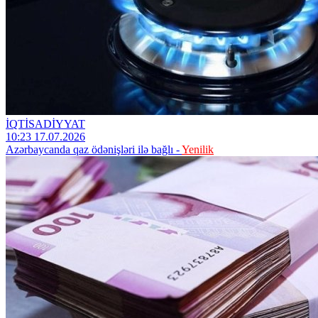
İQTİSADİYYAT
10:23 17.07.2026
Azərbaycanda qaz ödənişləri ilə bağlı -
Yenilik