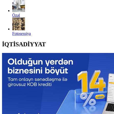
Özəl
Fotosessiya
İQTİSADİYYAT