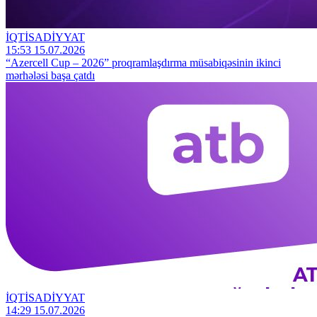
İQTİSADİYYAT
15:53 15.07.2026
“Azercell Cup – 2026” proqramlaşdırma müsabiqəsinin ikinci
mərhələsi başa çatdı
İQTİSADİYYAT
14:29 15.07.2026