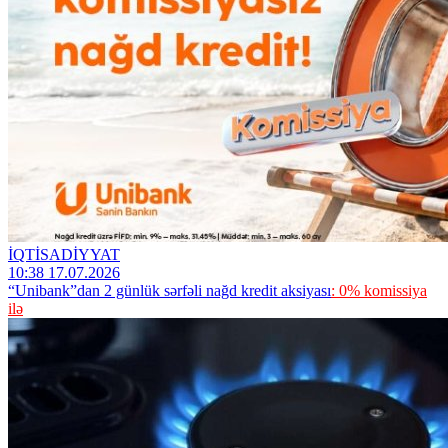
İQTİSADİYYAT
10:38 17.07.2026
“Unibank”dan 2 günlük sərfəli nağd kredit aksiyası
: 0% komissiya
ilə