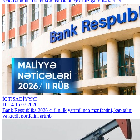
Yelo Bank ili 100 milyon manatdan çox faiz gəliri ilə yarıladı
İQTİSADİYYAT
10:14 15.07.2026
Bank Respublika 2026-cı ilin ilk yarımilində mənfəətini, kapitalını
və kredit portfelini artırıb