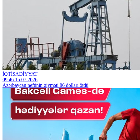
İQTİSADİYYAT
09:46 15.07.2026
Azərbaycan neftinin qiyməti 86 dolları ötdü