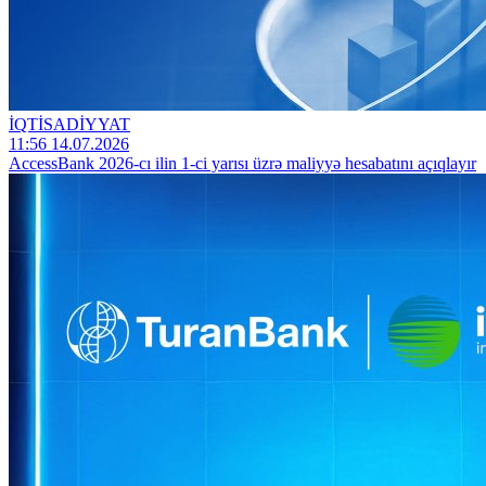
İQTİSADİYYAT
11:56 14.07.2026
AccessBank 2026-cı ilin 1-ci yarısı üzrə maliyyə hesabatını açıqlayır