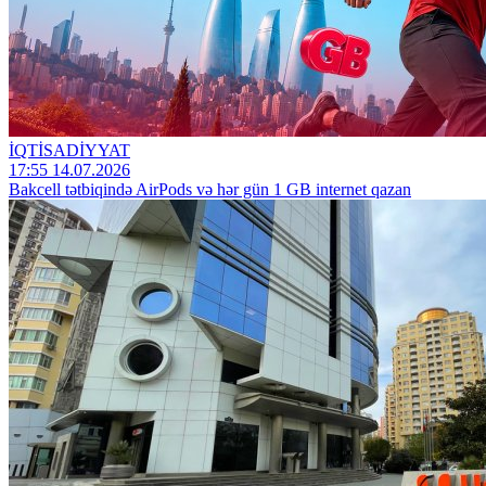
İQTİSADİYYAT
17:55 14.07.2026
Bakcell tətbiqində AirPods və hər gün 1 GB internet qazan